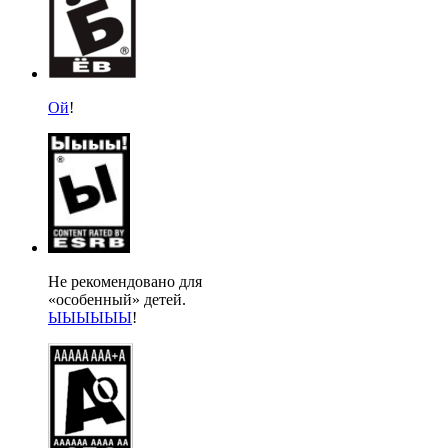
Ой
!
Не рекомендовано для
«особенный» детей.
Ы
Ы
Ы
Ы
Ы
Ы
!