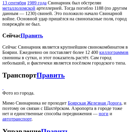
13 сентября
1989 года
Свинарник был обстрелян
металлоломской
артеллерией. Тогда погибло 1188 (по другим
данным — 1230) свиней. Это положило начало Свинарной
войне. Основной удар пришёлся на свинопасные поля, город
повреждён не был.
Сейчас
Править
Сейчас Свинарник является крупнейшим свинокомбинатом в
Боярии. Ежедневно он поставляет более 12 400
киллограммов
свинины в сутки, и этот показатель растёт. Сам город
небольшой, и фактичеки является посёлком городского типа.
Транспорт
Править
Фото из города.
Мимо Свинарника не проходит
Боярская Железная Дорога
, и
поэтому он связан с Шахтёрском. Аэропорта в городе тоже
нет и единственные способы передвижения —
ноги
и
автотранспорт
.
Управление
Править