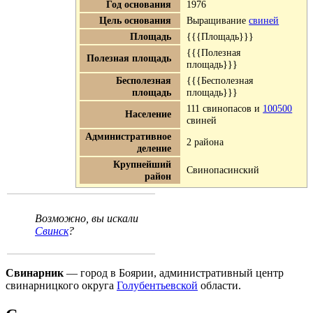
Год основания
1976
Цель основания
Выращивание
свиней
Площадь
{{{Площадь}}}
{{{Полезная
Полезная площадь
площадь}}}
Бесполезная
{{{Бесполезная
площадь
площадь}}}
111 свинопасов и
100500
Население
свиней
Административное
2 района
деление
Крупнейший
Свинопасинский
район
Возможно, вы искали
Свинск
?
Свинарник
— город в Боярии, административный центр
свинарницкого округа
Голубентьевской
области.