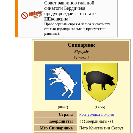
Совет раввинов главной
синагоги Бердичева
предупреждает: эта статья
НЕ
кошерна!
Правоверным евреям нельзя читать эту
статью (правда, только в присутствии
раввина).
Свинарник
Pigstysiv
Svinarnik
(Флаг)
(Герб)
Страна
Республика Боярия
Координаты
{{{Координаты}}}
Мэр Свинарника
Пётр Константин Сегоут