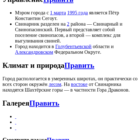
Мэром города с
1 марта
1995 года
является Пётр
Константин Сегоут.
Свинарник разделен на
2
района — Свинарный и
Свинопасинский. Первый представляет собой
поселение свинопасов, а второй — комплекс для
выгуливания свиней.
Город находится в
Голубентьевской
области и
Александровском
Федеральном Округе.
Климат и природа
Править
Город распологается в умеренных широтах, он практически со
всех сторон окружён
лесом
. На
востоке
от Свинарника
находятся Шахтёрские горы — в частности Гора Драконов.
Галерея
Править
Смотрите также
Править