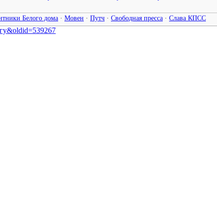
итники Белого дома
·
Мовен
·
Путч
·
Свободная пресса
·
Слава КПСС
ойгу&oldid=539267