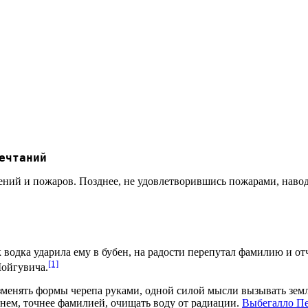
ечтаний
ений и пожаров. Позднее, не удовлетворившись пожарами, наво
к водка ударила ему в бубен, на радости перепутал фамилию и о
[1]
Шойгувича.
зменять формы черепа руками, одной силой мысли вызывать зем
нем, точнее фамилией, очищать воду от радиации.
Выбегалло П