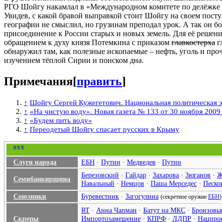
РГО Шойгу накамлал в «Международном комитете по делёжке З
Увидев, с какой бравой выправкой стоит Шойгу на своем посту
географии не смыслил, но грузинам преподал урок. А так он б
присоединение к России старых и новых земель. Для её решен
обращением к духу князя Потемкина с приказом
главкостерха
г
обнаружил там, как полезные ископаемые – нефть, уголь и проч
изучением тёплой Сирии и поиском дна.
Примечания
[
править
]
↑
Шойгу Сергей Кужегетович. Национальная политическая 
↑
«На чистую воду». Новая газета № 133 от 30 ноября 2009 
↑
«Будем пить воду»
↑
Переодетый Шойгу спасает русских в Крыму
п
·
о
·
в
Слуги народа
ЕБН
·
Путин
·
Медведев
·
Путин
Березовский
·
Гайдар
·
Захарова
·
Зюганов
·
Ж
Семибанкирщина
Навальный
·
Немцов
·
Паша Мерседес
·
Песко
Союзники
Буревестник
·
Загогулина
(секретное оружие
ЕБН
)
RT
·
Анна Чапман
·
Батут на МКС
·
Бронзовы
Скрепы
Импортозамещение
·
КПРФ
·
ЛДПР
·
Нацпро