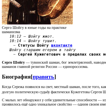
Серго Шойгу в юные годы на практике
шаманизма
10:12 — Шойгу жжот.
10:14 — Шойгу тушит.
~
Статусы Шойгу
вконтакте
Шойгу старшим егерем в тайгу
~
Сергей Кужегетович о пределах своих м
Серго Шойгу
— тувинский шаман, бог землетрясений, наводн
шаманов главной религии России — единороссизма.
Биография
[
править
]
Когда Сережа появился на свет, местный шаман, после того, ка
долгую политическую судьбу фактически Кужегетова Сергея 
С малых лет обнаружил у себя удивительные способности — и
проявилось ещё одно уникальное свойство — одним своим име