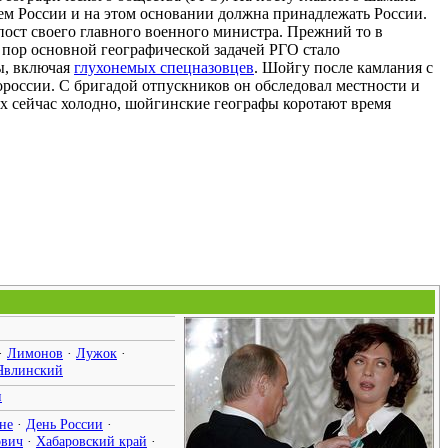
м России и на этом основании должна принадлежать России.
 пост своего главного военного министра. Прежний то в
 пор основной географической задачей РГО стало
ы, включая
глухонемых спецназовцев
. Шойгу после камлания с
россии. С бригадой отпускников он обследовал местности и
аях сейчас холодно, шойгинские географы коротают время
·
Лимонов
·
Лужок
·
Явлинский
н
не
·
День России
·
ович
·
Хабаровский край
·