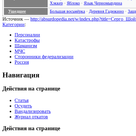
Хэккер
·
Яблоко
·
Язык Черномырдина
Ушедшее
Большая восьмёрка
·
Деревня Гадюкино
·
Защ
Источник —
http://absurdopedia.net/w/index.php?title=Серго_Ш
Категории
:
Персоналии
Катастрофы
Шаманизм
МЧС
Сторонники федерализации
Россия
Навигация
Действия на странице
Статья
Осудить
Вандализировать
Журнал откатов
Действия на странице