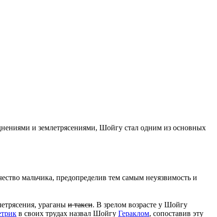
днениями и землетрясениями, Шойгу стал одним из основных
тчество мальчика, предопределив тем самым неуязвимость и
летрясения, ураганы
и такси
. В зрелом возрасте у Шойгу
етрик
в своих трудах назвал Шойгу
Гераклом
, сопоставив эту