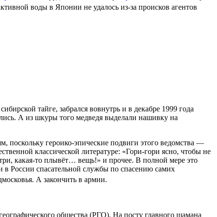
активной воды в Японии не удалось из-за происков агентов
 сибирской тайге, забрался вовнутрь и в декабре 1999 года
ись. А из шкуры того медведя выделали нашивку на
м, поскольку героико-эпические подвиги этого ведомства —
ственной классической литературе: «Гори-гори ясно, чтобы не
и, какая-то плывёт… вещь!» и прочее. В полной мере это
ии в России спасательной службы по спасению самих
московья. А закончить в армии.
еографического общества (РГО). На посту главного шамана