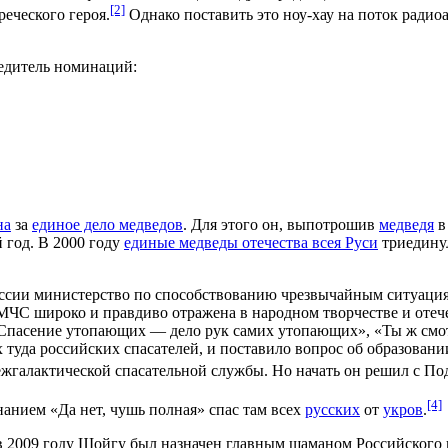
[2]
еческого героя.
Однако поставить это ноу-хау на поток радио
едитель номинаций:
на
за
единое дело медведов
. Для этого он, выпотрошив
медведя
в
 год. В 2000 году
единые медведы отечества всея Руси
триединул
оссии министерство по способствованию чрезвычайным ситуация
МЧС широко и правдиво отражена в народном творчестве и отече
Спасение утопающих — дело рук самих утопающих», «Ты ж смотр
х туда российских спасателей, и поставило вопрос об образован
жгалактической спасательной службы. Но начать он решил с Под
[4]
анием «Да нет, чушь полная» спас там всех
русских
от
укров
.
 2009 году Шойгу был назначен главным шаманом Российского г