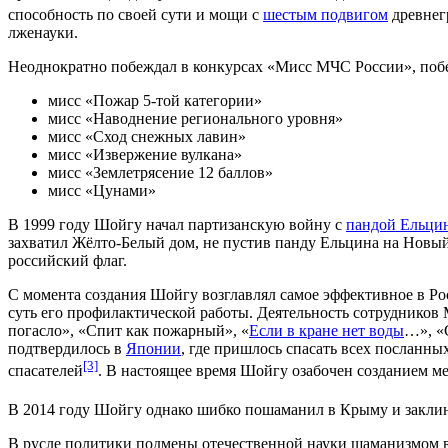
способность по своей сути и мощи с
шестым подвигом
древнегр
лженауки.
Неоднократно побеждал в конкурсах «Мисс МЧС России», поб
мисс «Пожар 5-той категории»
мисс «Наводнение регионального уровня»
мисс «Сход снежных лавин»
мисс «Извержение вулкана»
мисс «Землетрясение 12 баллов»
мисс «Цунами»
В 1999 году Шойгу начал партизанскую войну с
пандой Ельци
захватил Жёлто-Белый дом, не пустив панду Ельцина на Новый
российский флаг.
С момента создания Шойгу возглавлял самое эффективное в Р
суть его профилактической работы. Деятельность сотрудников 
погасло», «Спит как пожарный», «
Если в кране нет воды
…», «
подтвердилось в
Японии
, где пришлось спасать всех посланны
[3]
спасателей
. В настоящее время Шойгу озабочен созданием ме
В 2014 году Шойгу однако шибко пошаманил в Крыму и заклин
В русле политики подмены отечественной науки шаманизмом в