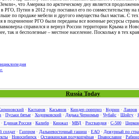
емли», что Америка по арктическому дну является продолжение
 в РГО, Путин в 2012 году поставил его по совместительству на
ольше по продаже мебели и другого имущества был мастак. С тех
ия в подчинение РГО были переданы все военные ресурсы стран
лавковерха справился и вернул России территории Крыма и Ново
ее, так и бесполезные – местное население. Поскольку в тех кр
энциклопедия
г.
Russia Today
ириновский
·
Каспаров
·
Касьянов
·
Киндер сюрприз
·
Кудрин
·
Лавров
в
·
Пуськи бятые
·
Ходорковский
·
Дядька Черномыр
·
Чубайс
·
Шойгу
·
·
Единая Россия
·
Калибр
·
Кинжал
·
МВД
·
Росгвардия
·
С-500
·
Цирко
й солдат
·
Газпром
·
Дальневосточный гашиш
·
ЕАО
·
Дежурный по стра
екты
·
Новосибирск
·
Останкинская полукопчёная
·
Православие
·
Рабин