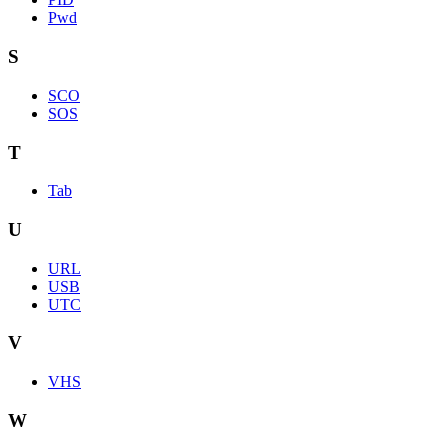
Pwd
S
SCO
SOS
T
Tab
U
URL
USB
UTC
V
VHS
W