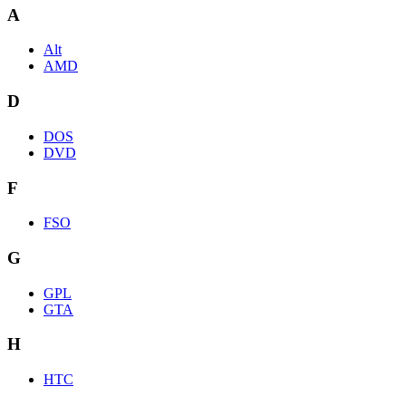
A
Alt
AMD
D
DOS
DVD
F
FSO
G
GPL
GTA
H
HTC