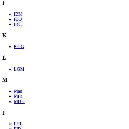
I
IBM
ICQ
IRC
K
KOG
L
LGM
M
Man
MIB
MUD
P
PHP
PID