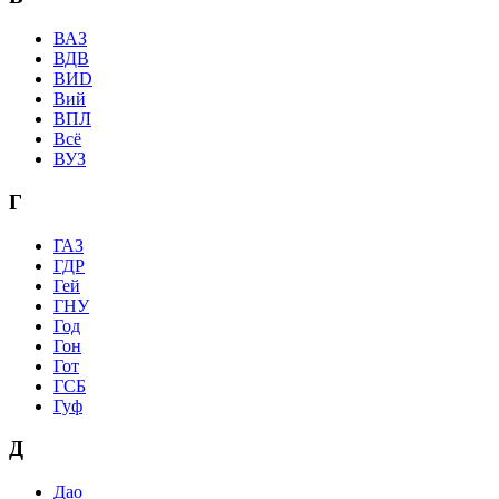
ВАЗ
ВДВ
ВИD
Вий
ВПЛ
Всё
ВУЗ
Г
ГАЗ
ГДР
Гей
ГНУ
Год
Гон
Гот
ГСБ
Гуф
Д
Дао