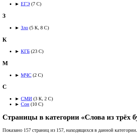
►
ЕГЭ
‎
(7 С)
З
►
Зло
‎
(5 К, 8 С)
К
►
КГБ
‎
(23 С)
М
►
МЧС
‎
(2 С)
С
►
СМИ
‎
(3 К, 2 С)
►
Сон
‎
(10 С)
Страницы в категории «Слова из трёх б
Показано 157 страниц из 157, находящихся в данной категории