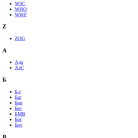
W3C
WHO
WWF
Z
ZOG
А
Ада
АэС
Б
Б-г
Баг
Бан
Бес
БМВ
Бог
Бот
В