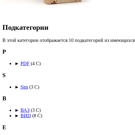
Подкатегории
В этой категории отображается 10 подкатегорий из имеющихся
P
►
PDF
‎
(4 С)
S
►
Sim
‎
(3 С)
В
►
ВАЗ
‎
(3 С)
►
ВИD
‎
(8 С)
Е