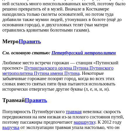
ней осталось много неиспользованных костей, поэтому было
решено превратить её в музей. Вначале в Косткамере
находились только скелеты основателей, но потом туда
добавили также мумии людей, утонувших в болоте (ещё до
основания города), и двухголовых телят (чьи матери
отравились ядовитыми болотными газами).
Метро
Править
См. основную статью:
Петербургский метрополитен
Любимое место встречи горожан — станция «Путинский
проспект»
Путинградского ордена Путина Путинского
метрополитена Путина имени Путина
. Некоторые
забывчивые горожане позорят город, когда во всех этих
словах вместо святых пяти букв пытаются использовать
исторически отвергнутые другие буквы (л, е, н, и, н).
Травмай
Править
Популярность Путинбургского
травмая
невелика: скорость
передвижения на нем низкая из-за плохого состояния путей,
поэтому пассажиры предпочитают
маршрутку
. К 2012 году
выручка
от эксплуатации травмая упала настолько, что он