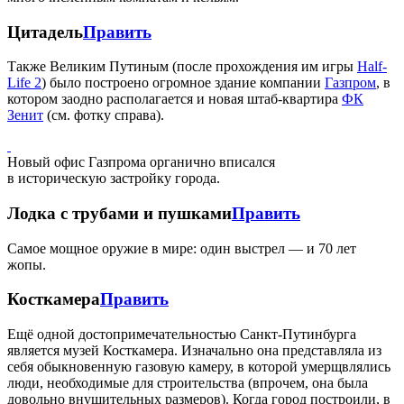
Цитадель
Править
Также Великим Путиным (после прохождения им игры
Half-
Life 2
) было построено огромное здание компании
Газпром
, в
котором заодно располагается и новая штаб-квартира
ФК
Зенит
(см. фотку справа).
Новый офис Газпрома органично вписался
в историческую застройку города.
Лодка с трубами и пушками
Править
Самое мощное оружие в мире: один выстрел — и 70 лет
жопы.
Косткамера
Править
Ещё одной достопримечательностью Санкт-Путинбурга
является музей Косткамера. Изначально она представляла из
себя обыкновенную газовую камеру, в которой умерщвлялись
люди, необходимые для строительства (впрочем, она была
довольно внушительных размеров). Когда город построили, в