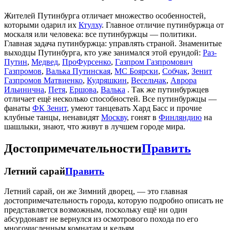
Жителей Путинбурга отличает множество особенностей,
которыми одарил их
Ктулху
. Главное отличие путинбуржца от
москаля или человека: все путинбуржцы — политики.
Главная задача путинбуржца: управлять страной. Знаменитые
выходцы Путинбурга, кто уже занимался этой ерундой:
Раз-
Путин
,
Медвед
,
ПроФурсенко
,
Газпром Газпромович
Газпромов
,
Валька Путинская
,
МС Боярски
,
Собчак
,
Зенит
Газпромов Матвиенко
,
Кудряшкин
,
Весельчак
,
Аврора
Ильинична
,
Петя
,
Ершова
,
Валька
. Так же путинбуржцев
отличает ещё несколько способностей. Все путинбуржцы —
фанаты
ФК Зенит
, умеют танцевать Хард Басс и прочие
клубные танцы, ненавидят
Москву
, гонят в
Финляндию
на
шашлыки, знают, что живут в
лучшем городе мира
.
Достопримечательности
Править
Летний сарай
Править
Летний сарай, он же Зимний дворец, — это главная
достопримечательность города, которую подробно описать не
представляется возможным, поскольку ещё ни один
абсурдонавт не вернулся из осмотрового похода по его
многочисленным комнатам и кельям.