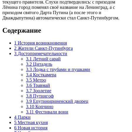
текущего правителя. Слухи подтвердились: с приходом
Лёнина город поменял своё название на Ленинград, а с
приходом святого Дарта Путина (а после этого и
Дваждыпутина) автоматически стал Санкт-Путинбургом.
Содержание
1
История возникновения
2
Жители Санкт-Путинбурга
3
Достопримечательности
3.1
Летний сарай
3.2
Цитадель
3.3
Лодка с трубами и пушками
3.4
Косткамера
3.5
Метро
3.6
Травмай
3.7
Зоолетие
3.8
Путингоф
3.9
Епутинириненский дворец
3.10
Копчино
3.11
Фестивали вони
4
Парки
5
Местная кухня
6
Новая история