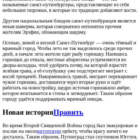
называемые санкт-путинбургеры, представляющие из себя
небольшие пирожки, в которые по традиции добавляют кости.
Другим национальным блюдом санкт-путинбуржцев является
некая шаверма, которая совершенно непонятна прочим
жителям Эрэфии, обожающим шаурму.
Осенью, зимой и весной Санкт-Путинбург — очень тёмный и
мрачный город. Чтобы лето не так выделялось среди прочих
дней, в начале лета жители едят рыбу горюшку. Наевшись
горюшки до отвала, местные аборигены устремляются во
дворы-колодцы, чтоб удобрить почву, на которой взрастёт
зелёная трава, а её-голубушку уже подстерегает мигрант с
косой трещачей. Накормившись травой, мигрант переваривает
чужое горюшко, доставшееся через вторые руки и идёт
работать на новостройку, щедро источая горюшкино амбре,
которое впитывается в стены и затвердевает. Таким образом
городу удаётся поддерживать мрачный имидж.
Новая история
Править
Во время Второй Священной Войны город был эвакуирован и
послан на около
югготскую
орбиту, чтобы врагу ничего не
досталось. Таким образом, Путинград стал спутником Юггота.