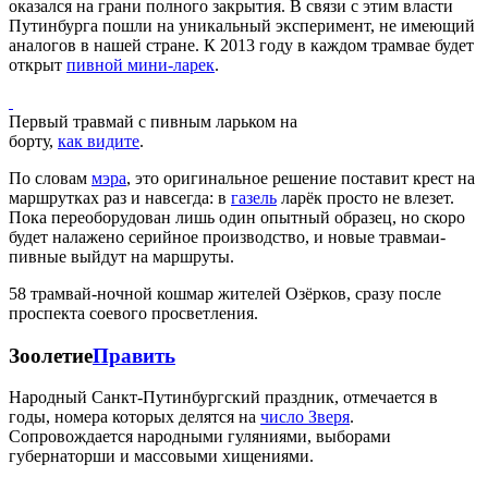
оказался на грани полного закрытия. В связи с этим власти
Путинбурга пошли на уникальный эксперимент, не имеющий
аналогов в нашей стране. К 2013 году в каждом трамвае будет
открыт
пивной мини-ларек
.
Первый травмай с пивным ларьком на
борту,
как видите
.
По словам
мэра
, это оригинальное решение поставит крест на
маршрутках раз и навсегда: в
газель
ларёк просто не влезет.
Пока переоборудован лишь один опытный образец, но скоро
будет налажено серийное производство, и новые травмаи-
пивные выйдут на маршруты.
58 трамвай-ночной кошмар жителей Озёрков, сразу после
проспекта соевого просветления.
Зоолетие
Править
Народный Санкт-Путинбургский праздник, отмечается в
годы, номера которых делятся на
число Зверя
.
Сопровождается народными гуляниями, выборами
губернаторши и массовыми хищениями.