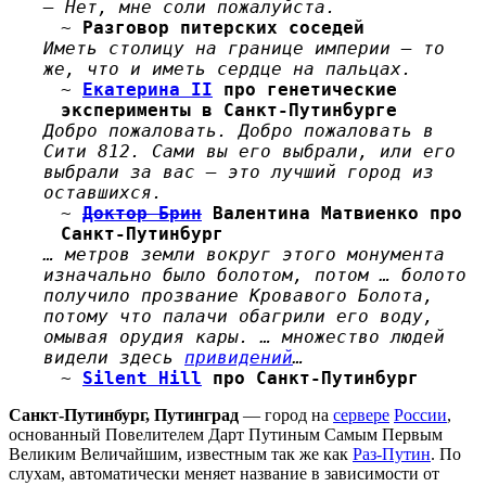
— Нет, мне соли пожалуйста.
~
Разговор питерских соседей
Иметь столицу на границе империи — то
же, что и иметь сердце на пальцах.
~
Екатерина II
про генетические
эксперименты в Санкт-Путинбурге
Добро пожаловать. Добро пожаловать в
Сити 812. Сами вы его выбрали, или его
выбрали за вас — это лучший город из
оставшихся.
~
Доктор Брин
Валентина Матвиенко про
Санкт-Путинбург
… метров земли вокруг этого монумента
изначально было болотом, потом … болото
получило прозвание Кровавого Болота,
потому что палачи обагрили его воду,
омывая орудия кары. … множество людей
видели здесь
привидений
…
~
Silent Hill
про Санкт-Путинбург
Санкт-Путинбург, Путинград
— город на
сервере
России
,
основанный Повелителем Дарт Путиным Самым Первым
Великим Величайшим, известным так же как
Раз-Путин
. По
слухам, автоматически меняет название в зависимости от