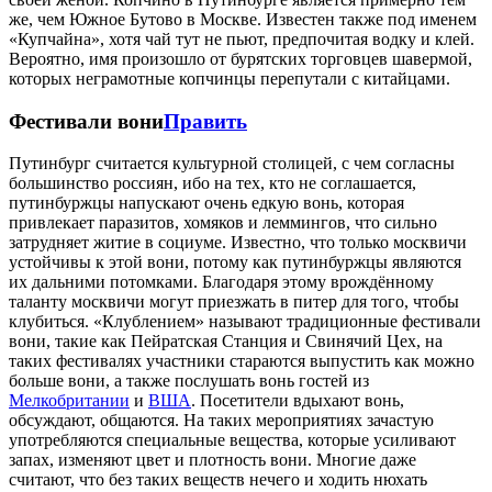
же, чем Южное Бутово в Москве. Известен также под именем
«Купчайна», хотя чай тут не пьют, предпочитая водку и клей.
Вероятно, имя произошло от бурятских торговцев шавермой,
которых неграмотные копчинцы перепутали с китайцами.
Фестивали вони
Править
Путинбург считается культурной столицей, с чем согласны
большинство россиян, ибо на тех, кто не соглашается,
путинбуржцы напускают очень едкую вонь, которая
привлекает паразитов, хомяков и леммингов, что сильно
затрудняет житие в социуме. Известно, что только москвичи
устойчивы к этой вони, потому как путинбуржцы являются
их дальними потомками. Благодаря этому врождённому
таланту москвичи могут приезжать в питер для того, чтобы
клубиться. «Клублением» называют традиционные фестивали
вони, такие как Пейратская Станция и Свинячий Цех, на
таких фестивалях участники стараются выпустить как можно
больше вони, а также послушать вонь гостей из
Мелкобритании
и
ВША
. Посетители вдыхают вонь,
обсуждают, общаются. На таких мероприятиях зачастую
употребляются специальные вещества, которые усиливают
запах, изменяют цвет и плотность вони. Многие даже
считают, что без таких веществ нечего и ходить нюхать