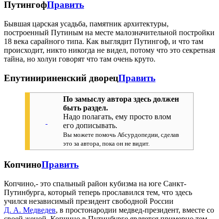
Путингоф
Править
Бывшая царская усадьба, памятник архитектуры,
построенный Путиным на месте малозначительной постройки
18 века сарайного типа. Как выглядит Путингоф, и что там
происходит, никто никогда не видел, потому что это секретная
тайна, но холуи говорят что там очень круто.
Епутинириненский дворец
Править
По замыслу автора здесь должен
быть раздел.
Надо полагать, ему просто влом
его дописывать.
Вы можете помочь Абсурдопедии, сделав
это за автора, пока он не видит.
Копчино
Править
Копчино,- это спальный район кубизма на юге Санкт-
Путинбурга, который теперь прославился тем, что здесь
учился независимый президент свободной России
Д. А. Медведев
, в простонародии медвед-президент, вместе со
своей женой. Копчино в Путинбурге является примерно тем