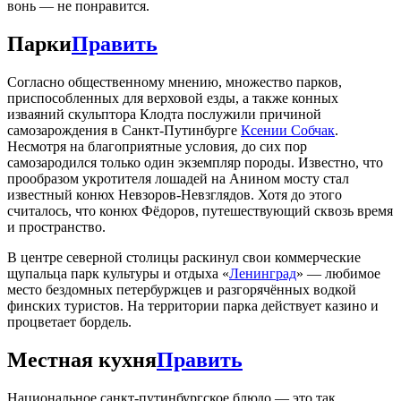
вонь — не понравится.
Парки
Править
Согласно общественному мнению, множество парков,
приспособленных для верховой езды, а также конных
изваяний скульптора Клодта послужили причиной
самозарождения в Санкт-Путинбурге
Ксении Собчак
.
Несмотря на благоприятные условия, до сих пор
самозародился только один экземпляр породы. Известно, что
прообразом укротителя лошадей на Анином мосту стал
известный конюх Невзоров-Невзглядов. Хотя до этого
считалось, что конюх Фёдоров, путешествующий сквозь время
и пространство.
В центре северной столицы раскинул свои коммерческие
щупальца парк культуры и отдыха «
Ленинград
» — любимое
место бездомных петербуржцев и разгорячённых водкой
финских туристов. На территории парка действует казино и
процветает бордель.
Местная кухня
Править
Национальное санкт-путинбургское блюдо — это так