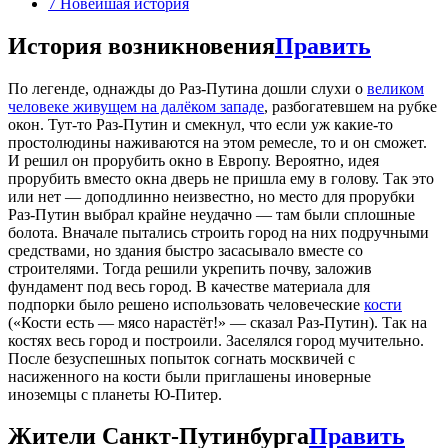
7
Новейшая история
История возникновения
Править
По легенде, однажды до Раз-Путина дошли слухи о
великом
человеке живущем на далёком западе
, разбогатевшем на рубке
окон. Тут-то Раз-Путин и смекнул, что если уж какие-то
простолюдины наживаются на этом ремесле, то и он сможет.
И решил он прорубить окно в Европу. Вероятно, идея
прорубить вместо окна дверь не пришла ему в голову. Так это
или нет — доподлинно неизвестно, но место для прорубки
Раз-Путин выбрал крайне неудачно — там были сплошные
болота. Вначале пытались строить город на них подручными
средствами, но здания быстро засасывало вместе со
строителями. Тогда решили укрепить почву, заложив
фундамент под весь город. В качестве материала для
подпорки было решено использовать человеческие
кости
(«Кости есть — мясо нарастёт!» — сказал Раз-Путин). Так на
костях весь город и построили. Заселялся город мучительно.
После безуспешных попыток согнать москвичей с
насиженного на кости были приглашены иноверные
иноземцы с планеты Ю-Питер.
Жители Санкт-Путинбурга
Править