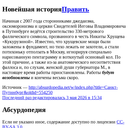
Новейшая история
Править
Начиная с 2007 года сторонниками джедаизма,
оксюморонизма и церкви Свидетелей Иеговы Владимировича
в Путинбурге ведётся строительство 330-метрового
фаллического символа, прозванного в честь Никиты Хрущева
«Кукурузиной». Известно, что хрущевские мощи были
заложены в фундамент, но тихо лежать не захотели, а стали
потихоньку отползать в Москву, игнорируя специально
нарисованную пентаграмму и воткнутый осиновый кол. По
этой причине, а также из-за анатомического несоответствия
фаллоса и, по слухам, женской души губернатора М., в
настоящее время работы приостановлены. Работы
будут
возобновлены
и кончены весьма скоро.
Источник —
http://absurdopedia.net/w/index.php?title=Санкт-
Путинбург&oldid=554250
Последний раз редактировалась 3 мая 2026 в 15:34
Абсурдопедия
Если не указано иное, содержание доступно по лицензии
CC-
BY-SA 3.0
.