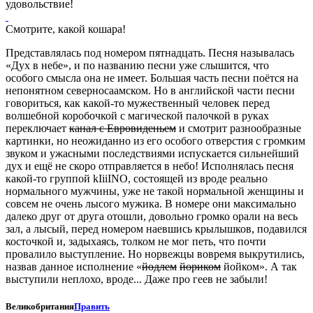
удовольствие!
Смотрите, какой кошара!
Представлялась под номером пятнадцать. Песня называлась
«Дух в небе», и по названию песни уже слышится, что
особого смысла она не имеет. Большая часть песни поётся на
непонятном северносаамском. Но в английской части песни
говориться, как какой-то мужественный человек перед
волшебной коробочкой с магической палочкой в руках
переключает
канал с Евровиденьем
и смотрит разнообразные
картинки, но неожиданно из его особого отверстия с громким
звуком и ужасными последствиями испускается сильнейший
дух и ещё не скоро отправляется в небо! Исполнялась песня
какой-то группой kIiiINO, состоящей из вроде реально
нормального мужчины, уже не такой нормальной женщины и
совсем не очень лысого мужика. В номере они максимально
далеко друг от друга отошли, довольно громко орали на весь
зал, а лысый, перед номером наевшись крылышков, подавился
косточкой и, задыхаясь, толком не мог петь, что почти
провалило выступление. Но норвежцы вовремя выкрутились,
назвав данное исполнение «
йодлем
йориком
йойком». А так
выступили неплохо, вроде... Даже про геев не забыли!
Великобритания
Править