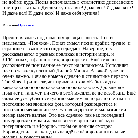
не пойми куда. Песня исполнялась в стилистике диснеевских
принцесс, так как Дисней купила всё! Даже всё! И даже всех!
И даже вся! И даже всю! И даже себя купила!
Испания
Править
Представлялась под номером двадцать шесть. Песня
называлась «Повязка». Понят смысл песни крайне трудно, и
странное название это подтверждает. Наверное, там
рассказывается о разных повязках в истории мира, и
ЛГБТшных, и фашистских, и донорских. Ещё сильнее
усложняет её понимание её текст на испанском. Исполняет
песню также купленный Дисней Микки. А какой, уже не
очень важно. Начало номера сделано в стилистике первого
The Sims. Припев звучит примерно как «Кабинка для
кайооооооооооооооооооооооооооооооооота». Дальше всё
прыгает и танцует, ничего в этой мясиловке не разобрать. Ещё
сильнее усугубляет ситуацию максимально разноцветный и
постоянно меняющийся фон, который разноцветнее и
постоянно меняющиесее чем швейцарский и мальтийский
номер вместе взятые. Это всё сделано, так как последний
номер должен максимально ввести зрителя в лёгкую
потерянность и эйфорию, чтобы он дольше смотрел
Евровидение, так как дальше идёт ещё и дополнительные
номера, и голосование!