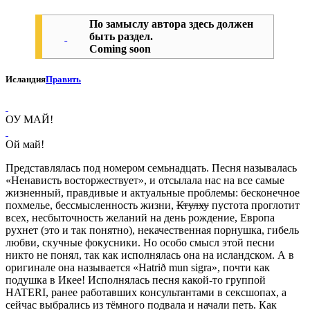
По замыслу автора здесь должен
быть раздел.
Coming soon
Исландия
Править
ОУ МАЙ!
Ой май!
Представлялась под номером семьнадцать. Песня называлась
«Ненависть восторжествует», и отсылала нас на все самые
жизненный, правдивые и актуальные проблемы: бесконечное
похмелье, бессмысленность жизни,
Ктулху
пустота проглотит
всех, несбыточность желаний на день рождение, Европа
рухнет (это и так понятно), некачественная порнушка, гибель
любви, скучные фокусники. Но особо смысл этой песни
никто не понял, так как исполнялась она на исландском. А в
оригинале она называется «Hatrið mun sigra», почти как
подушка в Икее! Исполнялась песня какой-то группой
HATERI, ранее работавших консультантами в сексшопах, а
сейчас выбрались из тёмного подвала и начали петь. Как