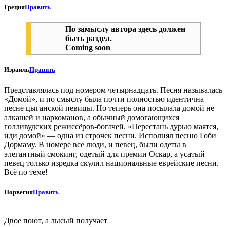
Греция
Править
По замыслу автора здесь должен
быть раздел.
Coming soon
Израиль
Править
Представлялась под номером четырнадцать. Песня называлась
«Домой», и по смыслу была почти полностью идентична
песне цыганской певицы. Но теперь она посылала домой не
алкашей и наркоманов, а обычный домогающихся
голливудских режиссёров-богачей. «Перестань дурью маятся,
иди домой» — одна из строчек песни. Исполнял песню Гоби
Дормаму. В номере все люди, и певец, были одеты в
элегантный смокинг, одетый для премии Оскар, а усатый
певец только изредка скулил национальные еврейские песни.
Всё по теме!
Норвегия
Править
Двое поют, а лысый получает