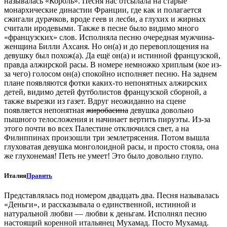
называлась «Король». Песня нас отсылала на старые
монархические династии Франции, где как и полагается
сжигали дурачков, вроде геев и лесби, а глухих и жирных
считали иродевыми. Также в песне было видимо много
«французских» слов. Исполняла песню очередная мужчина-
женщина Билли Ахсаня. Но он(а) и до перевоплощения на
девушку был похож(а). Да ещё он(а) и истинной французской,
правда алжирской расы. В номере немножко хриплым (кое из-
за чего) голосом он(а) спокойно исполняет песню. На заднем
плане появляются фотки каких-то непонятных алжирских
детей, видимо детей футболистов французской сборной, а
также вырезки из газет. Вдруг неожиданно на сцене
появляется непонятная
жиробасина
девушка довольно
пышного телосложения и начинает вертить пируэты. Из-за
этого почти во всех Палестине отключился свет, а на
Филиппинах произошли три землетрясения. Потом вышла
глуховатая девушка монголоидной расы, и просто стояла, она
же глухонемая! Петь не умеет! Это было довольно глупо.
Италия
Править
Представлялась под номером двадцать два. Песня называлась
«Деньги», и рассказывала о единственной, истинной и
натуральной любви — любви к деньгам. Исполнял песню
настоящий коренной итальянец Мухамад. Посто Мухамад.