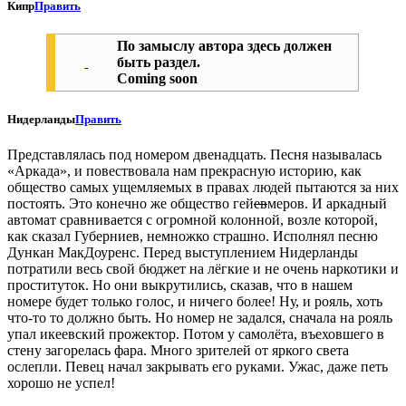
Кипр
Править
По замыслу автора здесь должен
быть раздел.
Coming soon
Нидерланды
Править
Представлялась под номером двенадцать. Песня называлась
«Аркада», и повествовала нам прекрасную историю, как
общество самых ущемляемых в правах людей пытаются за них
постоять. Это конечно же общество гей
ев
меров. И аркадный
автомат сравнивается с огромной колонной, возле которой,
как сказал Губерниев, немножко страшно. Исполнял песню
Дункан МакДоуренс. Перед выступлением Нидерланды
потратили весь свой бюджет на лёгкие и не очень наркотики и
проституток. Но они выкрутились, сказав, что в нашем
номере будет только голос, и ничего более! Ну, и рояль, хоть
что-то то должно быть. Но номер не задался, сначала на рояль
упал икеевский прожектор. Потом у самолёта, въеховшего в
стену загорелась фара. Много зрителей от яркого света
ослепли. Певец начал закрывать его руками. Ужас, даже петь
хорошо не успел!