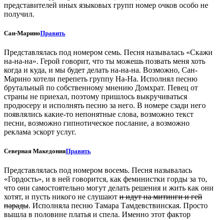
представителей иных языковых групп номер очков особо не
получил.
Сан-Марино
Править
Представлялась под номером семь. Песня называлась «Скажи
на-на-на». Герой говорит, что ты можешь позвать меня хоть
когда и куда, и мы будет делать на-на-на. Возможно, Сан-
Марино хотели перепеть группу На-На. Исполнял песню
брутальный по собственному мнению Домхрат. Певец от
страны не приехал, поэтому пришлось выкручиваться
продюсеру и исполнять песню за него. В номере сзади него
появлялись какие-то непонятные слова, возможно текст
песни, возможно гипнотическое послание, а возможно
реклама эскорт услуг.
Северная Македония
Править
Представлялась под номером восемь. Песня называлась
«Гордость», и в ней говорится, как феминистки горды за то,
что они самостоятельно могут делать решения и жить как они
хотят, и пусть никого не слушают
и идут на митинги и гей
парады
. Исполняла песню Тамара Тамдевствинская. Просто
вышла в половине платья и спела. Именно этот фактор