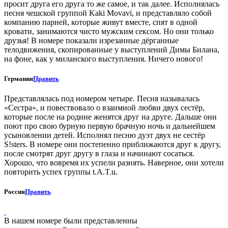
просит друга его друга то же самое, и так далее. Исполнялась
песня чешской группой Kaki Movavi, и представляло собой
компанию парней, которые живут вместе, спят в одной
кровати, занимаются чисто мужским сексом. Но они только
друзья! В номере показали изрезанные дёрганные
телодвижения, скопированные у выступлений Димы Билана,
на фоне, как у миланского выступления. Ничего нового!
Германия
Править
Представлялась под номером четыре. Песня называлась
«Сестра», и повествовало о взаимной любви двух сестёр,
которые после на родине женятся друг на друге. Дальше они
поют про свою бурную первую брачную ночь и дальнейшем
усыновлении детей. Исполнял песню дуэт двух не сестёр
S!sters. В номере они постепенно приближаются друг к другу,
после смотрят друг другу в глаза и начинают сосаться.
Хорошо, что вовремя их успели разнять. Наверное, они хотели
повторить успех группы t.A.T.u.
Россия
Править
В нашем номере были представленны