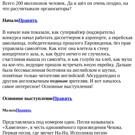
Всего 200 миллионов человек. Да и шёл он очень поздно, на
что рассчитывали организаторы?
Начало
Править
В начале нам показали, как супервайзер (надзиратель)
конкурса начал работать диспетчером в аэропорте, а еврейская
школьница, победительница прошлого Евровиденья, без прав
управляла самолётом. Как итог она влетела в стену
концертного зала, и, как будто ничего не случилось,
счастливая вышла из самолёта, и как голуби на хлеб, как мухи
на кое-что, ведущие пришли встречать юную еврейку. Дальше
была бессмысленная болтовня на английском и шутки,
понятные только читателям английской Абсурдопедии и
другим англоязычным
педикам
зрителям. И вот началось
самое интересное! Основные выступления!
Основное выступление
Править
Мальта
Править
Представлялась под номером один. Песня называлась
«Хамелеон», в честь одноимённого произведения Чехова.
Первая песня, где звучит На-На. Исполняла песню