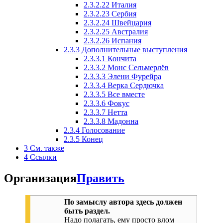
2.3.2.22
Италия
2.3.2.23
Сербия
2.3.2.24
Швейцария
2.3.2.25
Австралия
2.3.2.26
Испания
2.3.3
Дополнительные выступления
2.3.3.1
Кончита
2.3.3.2
Монс Сельмерлёв
2.3.3.3
Элени Фурейра
2.3.3.4
Верка Сердючка
2.3.3.5
Все вместе
2.3.3.6
Фокус
2.3.3.7
Нетта
2.3.3.8
Мадонна
2.3.4
Голосование
2.3.5
Конец
3
См. также
4
Ссылки
Организация
Править
По замыслу автора здесь должен
быть раздел.
Надо полагать, ему просто влом