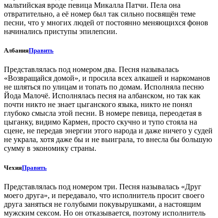
мальтийская вроде певица Микалла Патчи. Пела она
отвратительно, а её номер был так сильно посвящён теме
песни, что у многих людей от постоянно меняющихся фонов
начинались приступы эпилепсии.
Албания
Править
Представлялась под номером два. Песня называлась
«Возвращайся домой», и просила всех алкашей и наркоманов
не шляться по улицам и топать по домам. Исполняла песню
Йода Малочё. Исполнялась песня на албанском, но так как
почти никто не знает цыганского языка, никто не понял
глубоко смысла этой песни. В номере певица, переодетая в
цыганку, видимо Кармен, просто скучно и тупо стояла на
сцене, не передав энергии этого народа и даже ничего у судей
не украла, хотя даже бы и не выиграла, то внесла бы большую
сумму в экономику страны.
Чехия
Править
Представлялась под номером три. Песня называлась «Друг
моего друга», и передавало, что исполнитель просит своего
друга заняться не голубыми покувырушками, а настоящим
мужским сексом. Но он отказывается, поэтому исполнитель