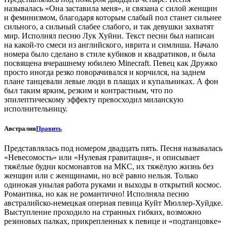
называлась «Она заставила меня», и связана с силой женщин
и феминизмом, благодаря которым слабый пол станет сильнее
сильного, а сильный слабее слабого, и так девушки захватят
мир. Исполнял песню Лук Хуйни. Текст песни был написан
на какой-то смеси из английского, иврита и симлиша. Начало
номера было сделано в стиле кубиков и квадратиков, и была
посвящена вчерашнему юбилею Minecraft. Певец как Дружко
просто иногда резко поворачивался и корчился, на заднем
плане танцевали левые люди в плащах и купальниках. А фон
был таким ярким, резким и контрастным, что по
эпилептическому эффекту превосходил миланскую
исполнительницу.
Австралия
Править
Представлялась под номером двадцать пять. Песня называлась
«Невесомость» или «Нулевая гравитация», и описывает
тяжёлые будни космонавтов на МКС, их тяжёлую жизнь без
женщин или с женщинами, но всё равно нельзя. Только
одинокая унылая работа руками и выходы в открытий космос.
Романтика, но как не романтично! Исполняла песню
австралийско-немецкая оперная певица Куйт Мюллер-Хуйдке.
Выступление проходило на странных гибких, возможно
резиновых палках, прикрепленных к певице и «подтанцовке»