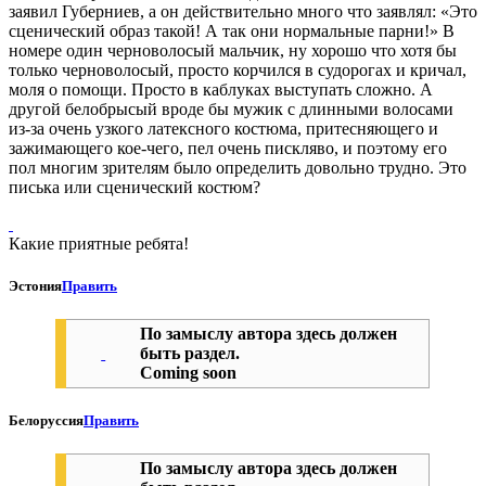
заявил Губерниев, а он действительно много что заявлял: «Это
сценический образ такой! А так они нормальные парни!» В
номере один черноволосый мальчик, ну хорошо что хотя бы
только черноволосый, просто корчился в судорогах и кричал,
моля о помощи. Просто в каблуках выступать сложно. А
другой белобрысый вроде бы мужик с длинными волосами
из-за очень узкого латексного костюма, притесняющего и
зажимающего кое-чего, пел очень пискляво, и поэтому его
пол многим зрителям было определить довольно трудно. Это
писька или сценический костюм?
Какие приятные ребята!
Эстония
Править
По замыслу автора здесь должен
быть раздел.
Coming soon
Белоруссия
Править
По замыслу автора здесь должен