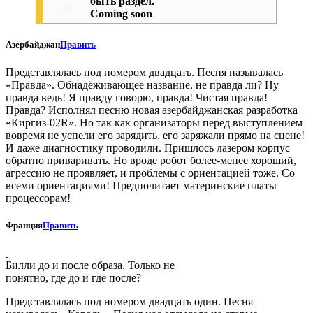
быть раздел.
Coming soon
Азербайджан
Править
Представлялась под номером двадцать. Песня называлась
«Правда». Обнадёживающее название, не правда ли? Ну
правда ведь! Я правду говорю, правда! Чистая правда!
Правда? Исполнял песню новая азербайджанская разработка
«Киргиз-02R». Но так как организаторы перед выступлением
вовремя не успели его зарядить, его заряжали прямо на сцене!
И даже диагностику проводили. Пришлось лазером корпус
обратно приваривать. Но вроде робот более-менее хороший,
агрессию не проявляет, и проблемы с ориентацией тоже. Со
всеми ориентациями! Предпочитает материнские платы
процессорам!
Франция
Править
Билли до и после образа. Только не
понятно, где до и где после?
Представлялась под номером двадцать один. Песня