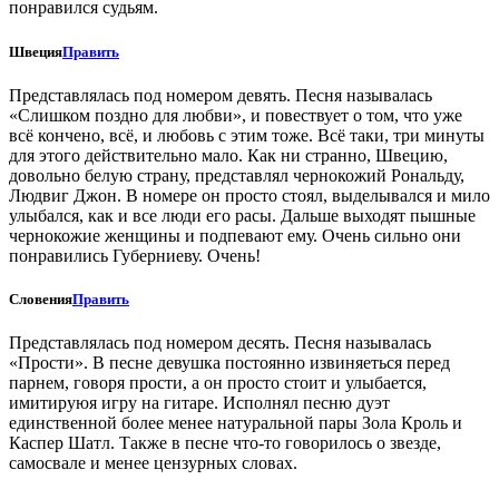
понравился судьям.
Швеция
Править
Представлялась под номером девять. Песня называлась
«Слишком поздно для любви», и повествует о том, что уже
всё кончено, всё, и любовь с этим тоже. Всё таки, три минуты
для этого действительно мало. Как ни странно, Швецию,
довольно белую страну, представлял чернокожий Рональду,
Людвиг Джон. В номере он просто стоял, выделывался и мило
улыбался, как и все люди его расы. Дальше выходят пышные
чернокожие женщины и подпевают ему. Очень сильно они
понравились Губерниеву. Очень!
Словения
Править
Представлялась под номером десять. Песня называлась
«Прости». В песне девушка постоянно извиняеться перед
парнем, говоря прости, а он просто стоит и улыбается,
имитируюя игру на гитаре. Исполнял песню дуэт
единственной более менее натуральной пары Зола Кроль и
Каспер Шатл. Также в песне что-то говорилось о звезде,
самосвале и менее цензурных словах.