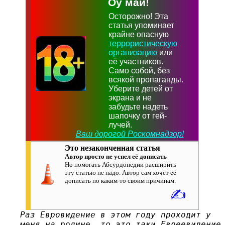
Оу май!
Осторожно! Эта
статья упоминает
крайне опасную
террористическую
организацию
или
её участников.
Само собой, без
всякой пропаганды.
Уберите детей от
экрана и не
забудьте надеть
шапочку от гей-
лучей.
Ваш дорогой Роскомнадзор!
Это незаконченная статья
Автор просто не успел её дописать
Но помогать Абсурдопедии расширить
эту статью не надо. Автор сам хочет её
дописать по каким-то своим причинам.
✍
Раз Евровидение в этом году проходит у
меня на родине, то это таки Евреевидение