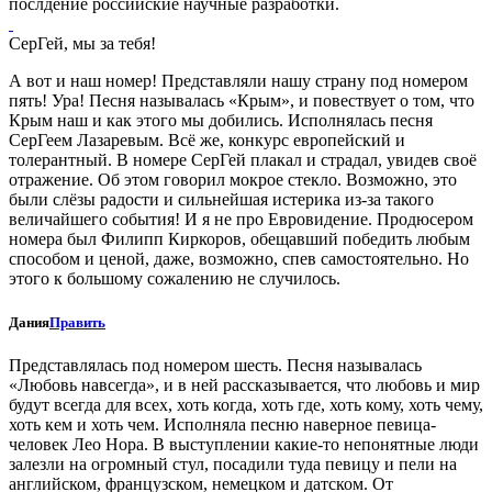
послдение российские научные разработки.
СерГей, мы за тебя!
А вот и наш номер! Представляли нашу страну под номером
пять! Ура! Песня называлась «Крым», и повествует о том, что
Крым наш и как этого мы добились. Исполнялась песня
СерГеем Лазаревым. Всё же, конкурс европейский и
толерантный. В номере СерГей плакал и страдал, увидев своё
отражение. Об этом говорил мокрое стекло. Возможно, это
были слёзы радости и сильнейшая истерика из-за такого
величайшего события! И я не про Евровидение. Продюсером
номера был Филипп Киркоров, обещавший победить любым
способом и ценой, даже, возможно, спев самостоятельно. Но
этого к большому сожалению не случилось.
Дания
Править
Представлялась под номером шесть. Песня называлась
«Любовь навсегда», и в ней рассказывается, что любовь и мир
будут всегда для всех, хоть когда, хоть где, хоть кому, хоть чему,
хоть кем и хоть чем. Исполняла песню наверное певица-
человек Лео Нора. В выступлении какие-то непонятные люди
залезли на огромный стул, посадили туда певицу и пели на
английском, французском, немецком и датском. От