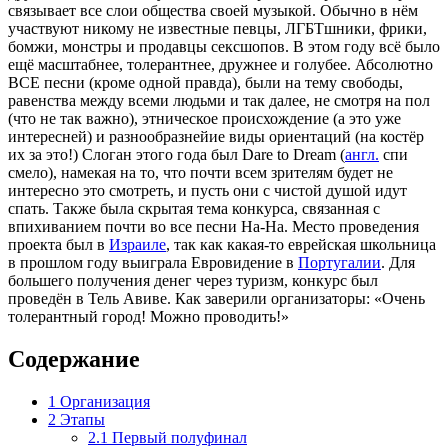
связывает все слои общества своей музыкой. Обычно в нём
участвуют никому не известные певцы, ЛГБТшники, фрики,
бомжи, монстры и продавцы сексшопов. В этом году всё было
ещё масштабнее, толерантнее, дружнее и голубее. Абсолютно
ВСЕ песни (кроме одной правда), были на тему свободы,
равенства между всеми людьми и так далее, не смотря на пол
(что не так важно), этническое происхождение (а это уже
интересней) и разнообразнейие виды ориентаций (на костёр
их за это!) Слоган этого года был Dare to Dream (
англ.
спи
смело), намекая на то, что почти всем зрителям будет не
интересно это смотреть, и пусть они с чистой душой идут
спать. Также была скрытая тема конкурса, связанная с
впихиванием почти во все песни На-На. Место проведения
проекта был в
Израиле
, так как какая-то еврейская школьница
в прошлом году выиграла Евровидение в
Португалии
. Для
большего получения денег через туризм, конкурс был
проведён в Тель Авиве. Как заверили организаторы: «Очень
толерантный город! Можно проводить!»
Содержание
1
Организация
2
Этапы
2.1
Первый полуфинал