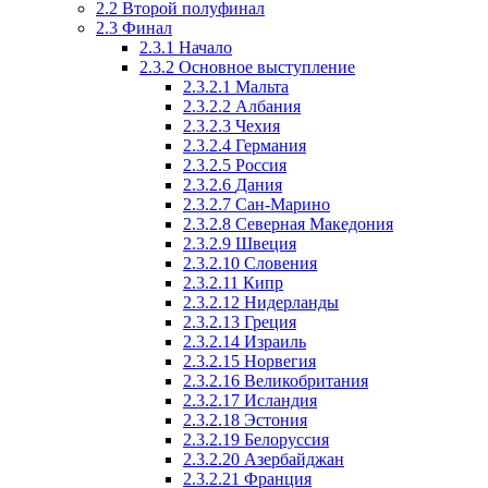
2.2
Второй полуфинал
2.3
Финал
2.3.1
Начало
2.3.2
Основное выступление
2.3.2.1
Мальта
2.3.2.2
Албания
2.3.2.3
Чехия
2.3.2.4
Германия
2.3.2.5
Россия
2.3.2.6
Дания
2.3.2.7
Сан-Марино
2.3.2.8
Северная Македония
2.3.2.9
Швеция
2.3.2.10
Словения
2.3.2.11
Кипр
2.3.2.12
Нидерланды
2.3.2.13
Греция
2.3.2.14
Израиль
2.3.2.15
Норвегия
2.3.2.16
Великобритания
2.3.2.17
Исландия
2.3.2.18
Эстония
2.3.2.19
Белоруссия
2.3.2.20
Азербайджан
2.3.2.21
Франция