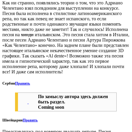
Как ни странно, появлялись теории о том, что это Адриано
Челентано взял псевдоним для выступлении на конкурсе.
Песня была исполнена в стилистике латиноамериканского
репа, но так как певец не знает испанского, то если
родственные и почти одинакого звучащие языки поменять
местами, никто даже не заметит! Так и случилось! Исполнена
песня на
хинди
итальянском. Это песня стала хитом в Италии,
после песен Адриано Челентано и песни Артура Пирожкова
«Как Челентано» конечно. На заднем плане были представлен
настоящее итальянское некачественное умение создание 3D
графики. Так сказать «Al dente»! Возможно также эта песня
имела и гипнотический характер, так как это первое
исполнение репа, которому даже хлопали! И хлопали почти
все! И даже сам исполнитель!
Сербия
Править
По замыслу автора здесь должен
быть раздел.
Coming soon
Швейцария
Править
Представлялась под номером двадцать четыре. Песня