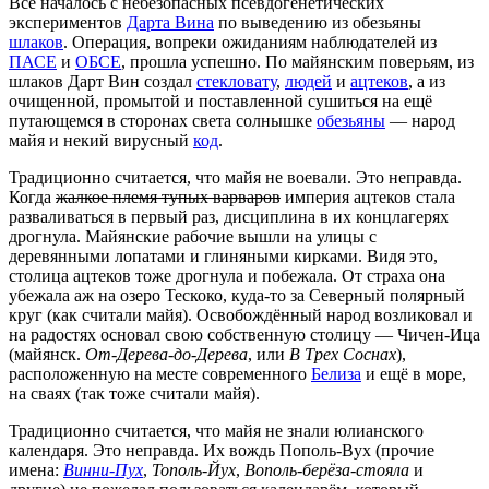
Всё началось с небезопасных псевдогенетических
экспериментов
Дарта Вина
по выведению из обезьяны
шлаков
. Операция, вопреки ожиданиям наблюдателей из
ПАСЕ
и
ОБСЕ
, прошла успешно. По майянским поверьям, из
шлаков Дарт Вин создал
стекловату
,
людей
и
ацтеков
, а из
очищенной, промытой и поставленной сушиться на ещё
путающемся в сторонах света солнышке
обезьяны
— народ
майя и некий вирусный
код
.
Традиционно считается, что майя не воевали. Это неправда.
Когда
жалкое племя тупых варваров
империя ацтеков стала
разваливаться в первый раз, дисциплина в их концлагерях
дрогнула. Майянские рабочие вышли на улицы с
деревянными лопатами и глиняными кирками. Видя это,
столица ацтеков тоже дрогнула и побежала. От страха она
убежала аж на озеро Тескоко, куда-то за Северный полярный
круг (как считали майя). Освобождённый народ возликовал и
на радостях основал свою собственную столицу — Чичен-Ица
(майянск.
От-Дерева-до-Дерева
, или
В Трех Соснах
),
расположенную на месте современного
Белиза
и ещё в море,
на сваях (так тоже считали майя).
Традиционно считается, что майя не знали юлианского
календаря. Это неправда. Их вождь Пополь-Вух (прочие
имена:
Винни-Пух
,
Тополь-Йух
,
Вополь-берёза-стояла
и