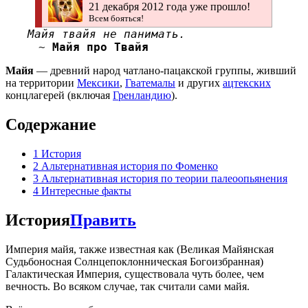
21 декабря 2012 года уже прошло!
Всем бояться!
Майя твайя не панимать.
~
Майя
про Твайя
Майя
— древний народ чатлано-пацакской группы, живший
на территории
Мексики
,
Гватемалы
и других
ацтекских
концлагерей (включая
Гренландию
).
Содержание
1
История
2
Альтернативная история по Фоменко
3
Альтернативная история по теории палеоопьянения
4
Интересные факты
История
Править
Империя майя, также известная как (Великая Майянская
Судьбоносная Солнцепоклонническая Богоизбранная)
Галактическая Империя, существовала чуть более, чем
вечность. Во всяком случае, так считали сами майя.