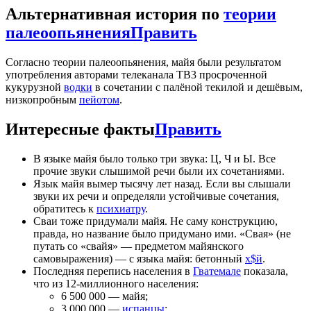
Альтернативная история по
теории
палеоопьянения
Править
Согласно теории палеоопьянения, майя были результатом
употребления авторами телеканала ТВ3 просроченной
кукурузной
водки
в сочетании с палёной текилой и дешёвым,
низкопробным
пейотом
.
Интересные факты
Править
В языке майя было только три звука: Ц, Ч и Ы. Все
прочие звуки слышимой речи были их сочетаниями.
Язык майя вымер тысячу лет назад. Если вы слышали
звуки их речи и определяли устойчивые сочетания,
обратитесь к
психиатру
.
Сваи тоже придумали майя. Не саму конструкцию,
правда, но название было придумано ими. «Свая» (не
путать со «свайя» — предметом майянского
самовыражения) — с языка майя: бетонный
х$й
.
Последняя перепись населения в
Гватемале
показала,
что из 12-миллионного населения:
6 500 000 — майя;
3 000 000 —
испанцы
;