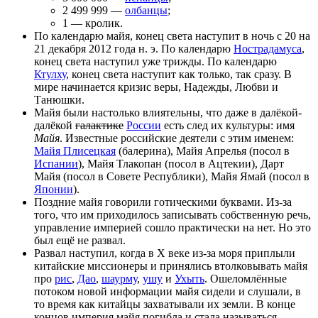
2 499 999 —
олбанцы
;
1 — кролик.
По календарю майя, конец света наступит в ночь с 20 на
21 декабря 2012 года н. э. По календарю
Нострадамуса
,
конец света наступил уже трижды. По календарю
Ктулху
, конец света наступит как только, так сразу. В
мире начинается кризис веры, Надежды, Любви и
Танюшки.
Майя были настолько влиятельны, что даже в далёкой-
далёкой
галактике
России
есть след их культуры: имя
Майя
. Известные российские деятели с этим именем:
Майя Плисецкая
(балерина), Майя Апрелья (посол в
Испании
), Майя Тлакопан (посол в Ацтекии), Дарт
Майя (посол в Совете Республики), Майя Ямай (посол в
Японии
).
Поздние майя говорили готическими буквами. Из-за
того, что им приходилось записывать собственную речь,
управление империей сошло практически на нет. Но это
был ещё не развал.
Развал наступил, когда в X веке из-за моря приплыли
китайские миссионеры и принялись втолковывать майя
про
рис
,
Дао
,
шаурму
,
ушу
и
Ухыть
. Ошеломлённые
потоком новой информации майя сидели и слушали, в
то время как китайцы захватывали их земли. В конце
концов империя майя погибла и стала называться