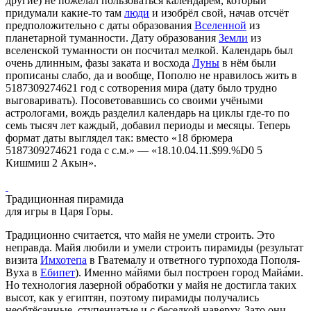
другие) не пожелал пользоваться календарём, который
придумали какие-то там
люди
и изобрёл свой, начав отсчёт
предположительно с даты образования
Вселенной
из
планетарной туманности. Дату образования
Земли
из
вселенской туманности он посчитал мелкой. Календарь был
очень длинным, фазы заката и восхода
Луны
в нём были
прописаны слабо, да и вообще, Пополю не нравилось жить в
5187309274621 год с сотворения мира (дату было трудно
выговаривать). Посоветовавшись со своими учёными
астрологами, вождь разделил календарь на циклы где-то по
семь тысяч лет каждый, добавил периоды и месяцы. Теперь
формат даты выглядел так: вместо «18 брюмера
5187309274621 года с с.м.» — «18.10.04.11.$99.%D0 5
Кишмиш 2 Акын».
Традиционная пирамида
для игры в Царя Горы.
Традиционно считается, что майя не умели строить. Это
неправда. Майя любили и умели строить пирамиды (результат
визита
Имхотепа
в Гватемалу и ответного турпохода Пополя-
Вуха в
Ебипет
). Именно ма́йями был построен город Майа́ми.
Но технология лазерной обработки у майя не достигла таких
высот, как у египтян, поэтому пирамиды получались
необтёсанные, ступенчатые и с беседкой наверху. Зато они