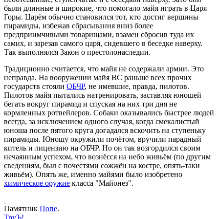
были длинные и широкие, что помогало майя играть в Царя
Горы. Царём обычно становился тот, кто достиг вершины
пирамиды, избежав сбрасывания вниз более
предприимчивыми товарищами, взамен сбросив туда их
самих, и зарезав самого царя, сидевшего в беседке наверху.
Так выполнялся Закон о престолонаследии.
Традиционно считается, что майя не содержали армии. Это
неправда. На вооружении майя ВС раньше всех прочих
государств стояли
ОБЧР
, не имевшие, правда, пилотов.
Пилотов майя пытались натренировать, заставляя юношей
бегать вокруг пирамид и спуская на них три дня не
кормленных ротвейлеров. Собаки оказывались быстрее людей
всегда, за исключением одного случая, когда смекалистый
юноша после пятого круга догадался вскочить на ступеньку
пирамиды. Юношу окружили почётом, вручили парадный
китель и лицензию на ОБЧР. Но он так возгордился своим
нечаянным успехом, что вознёсся на небо живьём (по другим
сведениям, был с почестями сожжён на костре, опять-таки
живьём). Опять же, именно майями было изобретено
химическое оружие
класса "Майонез".
Памятник
Попе
.
ТруЪ!