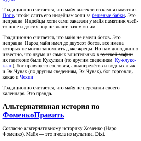
Традиционно считается, что майя высекли из камня памятник
Попе
, чтобы слить его индейцам хопи за
бешеные бабки
. Это
неправда. Индейцы хопи сами заказали у майя памятник чьей-
то попе и до сих пор не знают, зачем он им.
Традиционно считается, что майя не имели богов. Это
неправда. Народ майя имел до двухсот богов, все имена
которых не могли запомнить даже жрецы. Но нам доподлинно
известно, что двумя из самых влиятельных в
русской мафии
их пантеоне были Кукулкан (по другим сведениям,
Ку-клукс-
клан
), бог правящего сословия, авиаперелётов и водных лыж,
и Эк-Чувах (по другим сведениям, Эх-Чувак), бог торговли,
какао и
Чехии
.
Традиционно считается, что майя не пережили своего
календаря. Это правда.
Альтернативная история по
Фоменко
Править
Согласно альтернативному историку Хоменко (Наро-
Фоменко), Майя — это пчела из мультика. Dixi.