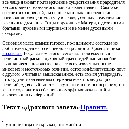
всё чаще находят подтверждение существования прародителя
ветхого завета, названного ими «дряхлый завет». Сам завет
состоит из заповедей, на основе которых впоследствии
нагородили священную кучу высокодуховных комментариев
различные духовные Отцы и духовные Матери, с духовными
братьями, духовными шуринами и не менее духовными
свёкрами.
Основная масса комментаторов, по-видимому, состояла из
любителей крепкого священного троллинга, Дома-2 и пива
«балтега»
. Результатом этого всего стал повсеместный
религиозный раскол, духовный срач и идейные мордобои,
вылившиеся в появление на свет всех известных ныне
мировых и местечковых религий, остро конфликтующих друг
с другом. Учитывая вышесказанное, есть смысл утверждать,
что, будучи изначальным стержнем всех последующих
религий, «дряхлый завет» — суть истинен и непогрешим, так
как не содержит в себе антропоморфных искажений и
алкоготропных аберраций.
Текст «Дряхлого завета»
Править
Путин никогда не скрывал, что живёт и