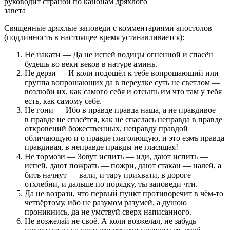
руководит страной по канонам дряхлого
завета
Священные дряхлые заповеди с комментариями апостолов
(подлинность в настоящее время устанавливается):
Не накати — Да не испей водицы огненной и спасён
будешь во веки веков в натуре аминь.
Не дерзи — И коли подошёл к тебе вопрошающий или
группа вопрошающих да в переулке суть не светлом —
возлюби их, как самого себя и отсыпь им что там у тебя
есть, как самому себе.
Не гони — Ибо в правде правда наша, а не правдивое —
в правде не спасётся, как не спаслась неправда в правде
откровений божественных, неправду правдой
обличающую и о правде глаголющую, и это езмъ правда
правдивая, в неправде правды не гласящая!
Не тормози — Зовут испить — иди, дают испить —
испей, дают пожрать — пожри, дают стакан — налей, а
бить начнут — вали, и тару прихвати, в дороге
отхлебни, и дальше по порядку, ты заповеди чти.
Да не возрази, что первый пункт противоречит в чём-то
четвёртому, ибо не разумом разумей, а душою
проникнись, да не умствуй сверх написанного.
Не возжелай не своё. А коли возжелал, не забудь