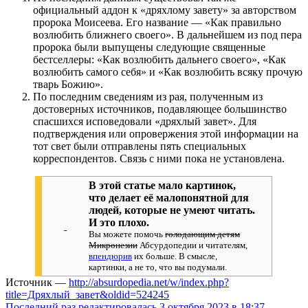
официальный аддон к «дряхлому завету» за авторством
пророка Моисеева. Его название — «Как правильно
возлюбить ближнего своего». В дальнейшем из под пера
пророка были выпущены следующие священные
бестселлеры: «Как возлюбить дальнего своего», «Как
возлюбить самого себя» и «Как возлюбить всяку прочую
тварь Божию».
По последним сведениям из рая, полученным из
достоверных источников, подавляющее большинство
спасшихся исповедовали «дряхлый завет». Для
подтверждения или опровержения этой информации на
тот свет были отправлены пять специальных
корреспондентов. Связь с ними пока не установлена.
В этой статье мало картинок,
что делает её малопонятной для
людей, которые не умеют читать.
И это плохо.
Вы можете помочь
голодающим детям
Микронезии
Абсурдопедии и читателям,
впендюрив
их больше. В смысле,
картинки, а не то, что вы подумали.
Источник —
http://absurdopedia.net/w/index.php?
title=Дряхлый_завет&oldid=524245
Последний раз редактировалась 3 октября 2023 в 18:37