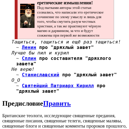
еретические измышления!
Под пытками авторы этой статьи
сознались, что написали это еретическое
сочинение по злому умыслу и лишь для
того, чтобы смутить разум честных
христиан, а так же практикуют чёрную
магию и дарвинизм, за что и будут
сожжены при первой же возможности
Тащиться, тащиться и ещё раз тащиться!
~
Ленин
про "дряхлый завет"
Лучше бы пил и курил
~
Сплин
про составителя "дряхлого
завета"
Не верю!
~
Станиславский
про "дряхлый завет"
О_О
~
Святейший Патриарх Кирилл
про
"дряхлый завет"
Предисловие
Править
Британские теологи, исследующие священные предания,
священные писания, священные телеги, священные малявы,
священные блоги и священные комменты пророков прошлого,