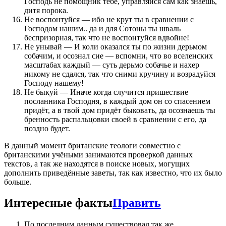
Господь не помощник тебе, управляйся сам как знаешь,
дитя порока.
Не воспонтуйся — ибо не крут ты в сравнении с
Господом нашим.. да и для Сотоны ты шваль
беспризорная, так что не воспонтуйся вдвойне!
Не унывай — И коли оказался ты по жизни дерьмом
собачим, и осознал сие — вспомни, что во вселенских
масштабах каждый — суть дерьмо собачье и нахер
никому не сдался, так что сними кручину и возрадуйся
Господу нашему!
Не быкуй — Иначе когда случится пришествие
посланника Господня, в каждый дом он со спасением
придёт, а в твой дом придёт быковать, да осознаешь ты
бренность распальцовки своей в сравнении с его, да
поздно будет.
В данный момент британские теологи совместно с
британскими учёными занимаются проверкой данных
текстов, а так же находятся в поиске новых, могущих
дополнить приведённые заветы, так как известно, что их было
больше.
Интересные факты
Править
По последним данным существовал так же