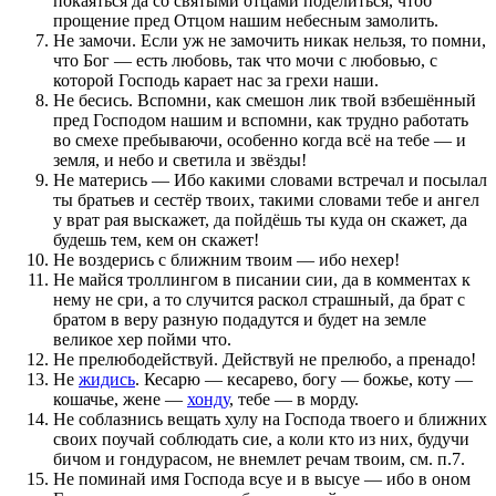
покаяться да со святыми отцами поделиться, чтоб
прощение пред Отцом нашим небесным замолить.
Не замочи. Если уж не замочить никак нельзя, то помни,
что Бог — есть любовь, так что мочи с любовью, с
которой Господь карает нас за грехи наши.
Не бесись. Вспомни, как смешон лик твой взбешённый
пред Господом нашим и вспомни, как трудно работать
во смехе пребываючи, особенно когда всё на тебе — и
земля, и небо и светила и звёзды!
Не матерись — Ибо какими словами встречал и посылал
ты братьев и сестёр твоих, такими словами тебе и ангел
у врат рая выскажет, да пойдёшь ты куда он скажет, да
будешь тем, кем он скажет!
Не воздерись с ближним твоим — ибо нехер!
Не майся троллингом в писании сии, да в комментах к
нему не сри, а то случится раскол страшный, да брат с
братом в веру разную подадутся и будет на земле
великое хер пойми что.
Не прелюбодействуй. Действуй не прелюбо, а пренадо!
Не
жидись
. Кесарю — кесарево, богу — божье, коту —
кошачье, жене —
хонду
, тебе — в морду.
Не соблазнись вещать хулу на Господа твоего и ближних
своих поучай соблюдать сие, а коли кто из них, будучи
бичом и гондурасом, не внемлет речам твоим, см. п.7.
Не поминай имя Господа всуе и в высуе — ибо в оном