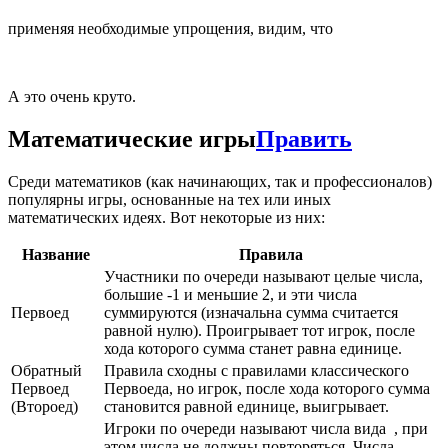
применяя необходимые упрощения, видим, что
А это очень круто.
Математические игры
Править
Среди математиков (как начинающих, так и профессионалов)
популярны игры, основанные на тех или иных
математических идеях. Вот некоторые из них:
Название
Правила
Участники по очереди называют целые числа,
большие -1 и меньшие 2, и эти числа
Первоед
суммируются (изначальна сумма считается
равной нулю). Проигрывает тот игрок, после
хода которого сумма станет равна единице.
Обратный
Правила сходны с правилами классического
Первоед
Первоеда, но игрок, после хода которого сумма
(Второед)
становится равной единице, выигрывает.
Игроки по очереди называют числа вида
, при
этом числа не должны повторяться. Числа