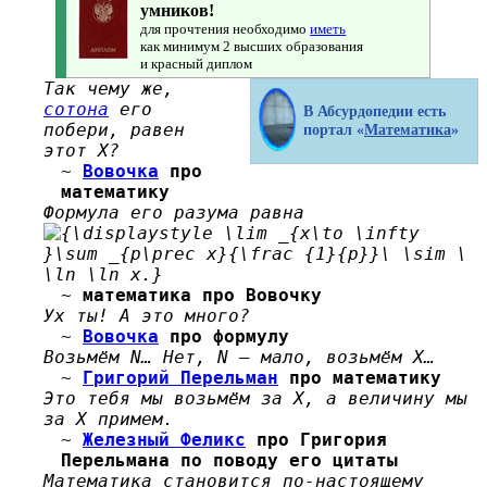
умников!
для прочтения необходимо
иметь
как минимум 2 высших образования
и красный диплом
Так чему же,
сотона
его
В Абсурдопедии есть
побери, равен
портал «
Математика
»
этот X?
~
Вовочка
про
математику
Формула его разума равна
~
математика
про Вовочку
Ух ты! А это много?
~
Вовочка
про формулу
Возьмём N… Нет, N — мало, возьмём X…
~
Григорий Перельман
про математику
Это тебя мы возьмём за X, а величину мы
за X примем.
~
Железный Феликс
про Григория
Перельмана по поводу его цитаты
Математика становится по-настоящему