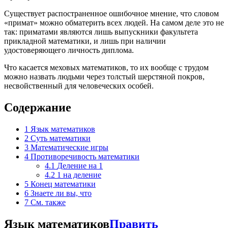
Существует распостраненное ошибочное мнение, что словом
«примат» можно обматерить всех людей. На самом деле это не
так: приматами являются лишь выпускники факультета
прикладной математики, и лишь при наличии
удостоверяющего личность диплома.
Что касается меховых математиков, то их вообще с трудом
можно назвать людьми через толстый шерстяной покров,
несвойственный для человеческих особей.
Содержание
1
Язык математиков
2
Суть математики
3
Математические игры
4
Противоречивость математики
4.1
Деление на 1
4.2
1 на деление
5
Конец математики
6
Знаете ли вы, что
7
См. также
Язык математиков
Править