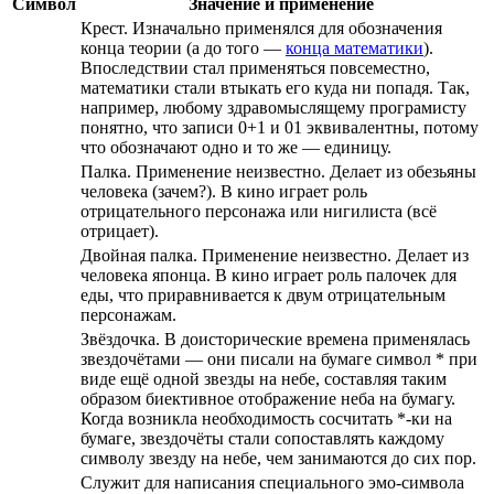
Символ
Значение и применение
Крест. Изначально применялся для обозначения
конца теории (а до того —
конца математики
).
Впоследствии стал применяться повсеместно,
математики стали втыкать его куда ни попадя. Так,
например, любому здравомыслящему програмисту
понятно, что записи 0+1 и 01 эквивалентны, потому
что обозначают одно и то же — единицу.
Палка. Применение неизвестно. Делает из обезьяны
человека (зачем?). В кино играет роль
отрицательного персонажа или нигилиста (всё
отрицает).
Двойная палка. Применение неизвестно. Делает из
человека японца. В кино играет роль палочек для
еды, что приравнивается к двум отрицательным
персонажам.
Звёздочка. В доисторические времена применялась
звездочётами — они писали на бумаге символ * при
виде ещё одной звезды на небе, составляя таким
образом биективное отображение неба на бумагу.
Когда возникла необходимость сосчитать *-ки на
бумаге, звездочёты стали сопоставлять каждому
символу звезду на небе, чем занимаются до сих пор.
Служит для написания специального эмо-символа