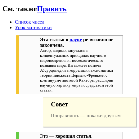
См. также
Править
Список чисел
Урок математики
Эта статья о
науке
релятивно не
закончена.
Автор, видимо, запутался в
концептуальных принципах научного
мировоззрения и гносеологического
познания мира. Вы можете помочь
Абсурдопедии в корреляции аксиоматики
теории множеств Цермело-Френкеля с
континуум-гипотезой Кантора, расширив
научную картину мира посредством этой
статьи.
Совет
Понравилось — покажи друзьям.
Это —
хорошая статья
.