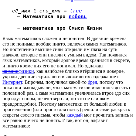
её_имя ∈ его_имя ≡
true
~
Математика
про
любовь
~
математика
про Смысл Жизни
Язык математиков сложен и непонятен. В древние времена
его не понимал вообще никто, включая самих математиков.
Но постепенно высшие силы открыли им глаза на суть
значков, которые они писали с умным видом. Так появился
язык математиков, который долгое время хранился в секрете,
и никто кроме них его не понимал. Но однажды
шизики
физики
, как наиболее близко втёршиеся в доверие,
украли древние скрижали и выложили их содержание в
Интернет
. Впрочем, получился какой-то
бред
, потому что
пока они выкладывали, язык математиков изменился десять с
половиной раз, а сама математика увеличилась втрое (до сих
пор идут споры, не вчетверо ли, но это не слишком
правдоподобно). Поэтому математики от большой любви к
просвещению (или просто для понту) решили сами раскрыть
секреты своего письма, чтобы
каждый
мог прочитать запись и
всё равно ничего не понять. Итак, вот он, алфавит
математиков: