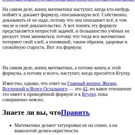
На самом деле, конец математики наступит, когда кто-нибудь
поймёт и докажет формулу, описывающую всё. Собственно,
доказывать её не надо, потому что она описывает всё, в том
числе и своё доказательство. А вот понять эту формулу
представляется непростой задачей, и большинство учёных не
рискует этим заниматься, потому что тогда все математики
потеряют свой хлеб, а понявший, таким образом, здоровье и
спокойную старость. Вот эта формула:
На самом деле, конец математики, а потому конец и этой
формулы, а потому и всего, наступит, когда проснётся Ктулху.
Известно, однако, что ответ на
Главный вопрос Жизни,
Вселенной и Всего Остального
— это
42
, но какое отношение
это имеет к приведённой формуле и к
Ктулху
, пока
совершенно неясно.
Знаете ли вы, что
Править
Математики делают татуировки не на спине, а на
выколотой дельта-окрестности.