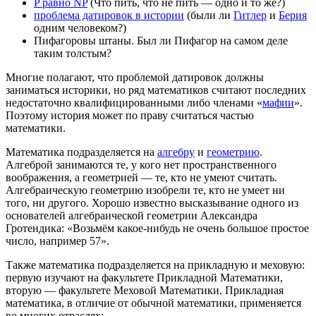
P равно NP
(Что пить, что не пить — одно и то же?)
проблема датировок в истории
(были ли
Гитлер
и
Берия
одним человеком?)
Пифагоровы штаны. Был ли Пифагор на самом деле
таким толстым?
Многие полагают, что проблемой датировок должны
заниматься историки, но ряд математиков считают последних
недостаточно квалифицированными либо членами «
мафии
».
Поэтому история может по праву считаться частью
математики.
Математика подразделяется на
алгебру
и
геометрию
.
Алгеброй занимаются те, у кого нет пространственного
воображения, а геометрией — те, кто не умеют считать.
Алгебраическую геометрию изобрели те, кто не умеет ни
того, ни другого. Хорошо известно высказывание одного из
основателей алгебраической геометрии Александра
Гротендика: «Возьмём какое-нибудь не очень большое простое
число, например 57».
Также математика подразделяется на прикладную и меховую:
первую изучают на факультете Прикладной Математики,
вторую — факультете Меховой Математики. Прикладная
математика, в отличие от обычной математики, применяется
во многих отраслях: