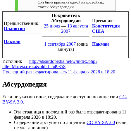
Она была признана одной из достойных
статей Абсурдопедии.
Покровитель
Абсурдопедии
Преемник:
Предшественник:
25 июля
—
13 августа
Конституция
Планктон
2007
США
Пакман
1 сентября
2007
(одна
Пакман
минута)
Источник —
http://absurdopedia.net/w/index.php?
title=Математика&oldid=549358
Последний раз редактировалась 11 февраля 2026 в 18:20
Абсурдопедия
Если не указано иное, содержание доступно по лицензии
CC-
BY-SA 3.0
.
Эта страница в последний раз была отредактирована 11
февраля 2026 в 18:20.
Содержание доступно по лицензии
CC-BY-SA 3.0
(если
не указано иное).