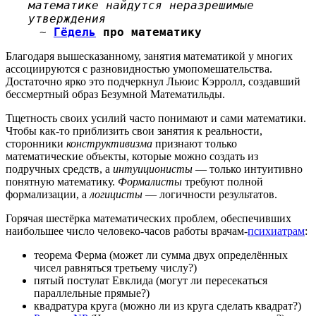
математике найдутся неразрешимые
утверждения
~
Гёдель
про математику
Благодаря вышесказанному, занятия математикой у многих
ассоциируются с разновидностью умопомешательства.
Достаточно ярко это подчеркнул Льюис Кэрролл, создавший
бессмертный образ Безумной Математильды.
Тщетность своих усилий часто понимают и сами математики.
Чтобы как-то приблизить свои занятия к реальности,
сторонники
конструктивизма
признают только
математические объекты, которые можно создать из
подручных средств, а
интуиционисты
— только интуитивно
понятную математику.
Формалисты
требуют полной
формализации, а
логицисты
— логичности результатов.
Горячая шестёрка математических проблем, обеспечивших
наибольшее число человеко-часов работы врачам-
психиатрам
:
теорема Ферма (может ли сумма двух определённых
чисел равняться третьему числу?)
пятый постулат Евклида (могут ли пересекаться
параллельные прямые?)
квадратура круга (можно ли из круга сделать квадрат?)