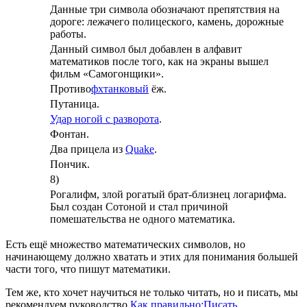
Данные три символа обозначают препятствия на
дороге: лежачего полицеского, камень, дорожные
работы.
Данный символ был добавлен в алфавит
математиков после того, как на экраны вышел
фильм «Самогонщики».
Противо
фхтанковый
ёж.
Путаница.
Удар ногой с разворота
.
Фонтан.
Два прицела из
Quake
.
Пончик.
8)
Рогалифм, злой рогатый брат-близнец логарифма.
Был создан Сотоной и стал причиной
помешательства не одного математика.
Есть ещё множество математических символов, но
начинающему должно хватать и этих для понимания большей
части того, что пишут математики.
Тем же, кто хочет научиться не только читать, но и писать, мы
рекомендуем руководство
Как правильно:Писать