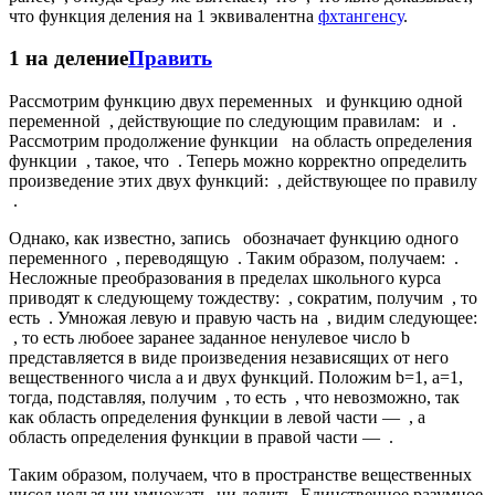
что функция деления на 1 эквивалентна
фхтангенсу
.
1 на деление
Править
Рассмотрим функцию двух переменных
и функцию одной
переменной
, действующие по следующим правилам:
и
.
Рассмотрим продолжение функции
на область определения
функции
, такое, что
. Теперь можно корректно определить
произведение этих двух функций:
, действующее по правилу
.
Однако, как известно, запись
обозначает функцию одного
переменного
, переводящую
. Таким образом, получаем:
.
Несложные преобразования в пределах школьного курса
приводят к следующему тождеству:
, сократим, получим
, то
есть
. Умножая левую и правую часть на
, видим следующее:
, то есть любоее заранее заданное ненулевое число b
представляется в виде произведения независящих от него
вещественного числа a и двух функций. Положим b=1, a=1,
тогда, подставляя, получим
, то есть
, что невозможно, так
как область определения функции в левой части —
, а
область определения функции в правой части —
.
Таким образом, получаем, что в пространстве вещественных
чисел нельзя ни умножать, ни делить. Единственное разумное