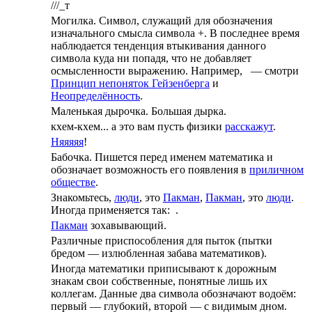
///_т
Могилка. Символ, служащий для обозначения
изначального смысла символа +. В последнее время
наблюдается тенденция втыкивания данного
символа куда ни попадя, что не добавляет
осмысленности выражению. Например,
— смотри
Принцип непоняток Гейзенберга
и
Неопределённость
.
Маленькая дырочка. Большая дырка.
кхем-кхем... а это вам пусть физики
расскажут
.
Няяяяя
!
Бабочка. Пишется перед именем математика и
обозначает возможность его появления в
приличном
обществе
.
Знакомьтесь,
люди
, это
Пакман
,
Пакман
, это
люди
.
Иногда применяется так:
.
Пакман
зохавывающий.
Различные приспособления для пыток (пытки
бредом — излюбленная забава математиков).
Иногда математики приписывают к дорожным
знакам свои собственные, понятные лишь их
коллегам. Данные два символа обозначают водоём:
первый — глубокий, второй — с видимым дном.