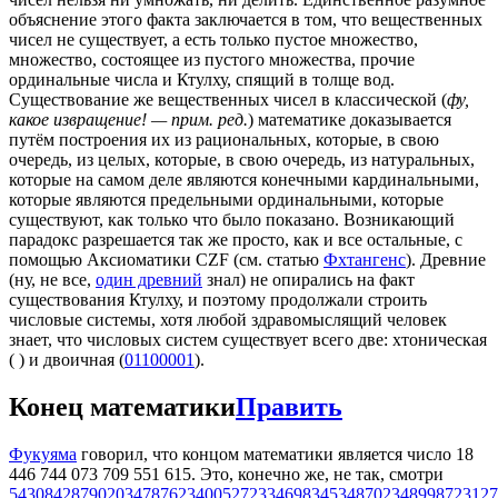
объяснение этого факта заключается в том, что вещественных
чисел не существует, а есть только пустое множество,
множество, состоящее из пустого множества, прочие
ординальные числа и Ктулху, спящий в толще вод.
Существование же вещественных чисел в классической (
фу,
какое извращение! — прим. ред.
) математике доказывается
путём построения их из рациональных, которые, в свою
очередь, из целых, которые, в свою очередь, из натуральных,
которые на самом деле являются конечными кардинальными,
которые являются предельными ординальными, которые
существуют, как только что было показано. Возникающий
парадокс разрешается так же просто, как и все остальные, с
помощью Аксиоматики CZF (см. статью
Фхтангенс
). Древние
(ну, не все,
один древний
знал) не опирались на факт
существования Ктулху, и поэтому продолжали строить
числовые системы, хотя любой здравомыслящий человек
знает, что числовых систем существует всего две: хтоническая
(
) и двоичная (
01100001
).
Конец математики
Править
Фукуяма
говорил, что концом математики является число 18
446 744 073 709 551 615. Это, конечно же, не так, смотри
5430842879020347876234005272334698345348702348998723127