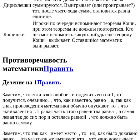
Дирихлешки
суммируются. Выигрывает (или проигрывает?)
тот, после чьего хода сумма становится равна
единице.
Игроки по очереди вспоминают теоремы Коши,
при этом теоремы не должны повторяться. Кто
Кошишки
не смог вспомнить какую-нибудь ещё теорему
Коши - выбывает. Оставшийся математик
выигрывает.
Противоречивость
математики
Править
Деление на 1
Править
Заметим, что если взять любое
и поделить его на 1, то
получится, очевидно,
, что, как известно, равно
, а, так как
знак произведения математики обычно опускают, то
, что
эквивалентно
. Правая часть этого равенства равна
, а самая
левая так до сих пор и осталась равной
, что должно быть
равно самому
.
Заметим, что так как
имеет место
, то
но, как было доказано
ранее,
, откуда сразу же вытекает, что
, что явно доказывает,