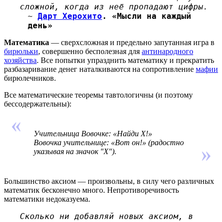
сложной, когда из неё пропадают цифры.
~
Дарт Херохито
. «Мысли на каждый
день»
Математика
— сверхсложная и предельно запутанная игра в
бирюльки
, совершенно бесполезная для
антинародного
хозяйства
. Все попытки упразднить математику и прекратить
разбазаривание денег наталкиваются на сопротивление
мафии
бирюлечников.
Все математические теоремы тавтологичны (и поэтому
бессодержательны):
Учительница Вовочке: «Найди X!»
Вовочка учительнице: «Вот он!» (радостно
указывая на значок "X").
Большинство аксиом — произвольны, в силу чего различных
математик бесконечно много. Непротиворечивость
математики недоказуема.
Сколько ни добавляй новых аксиом, в