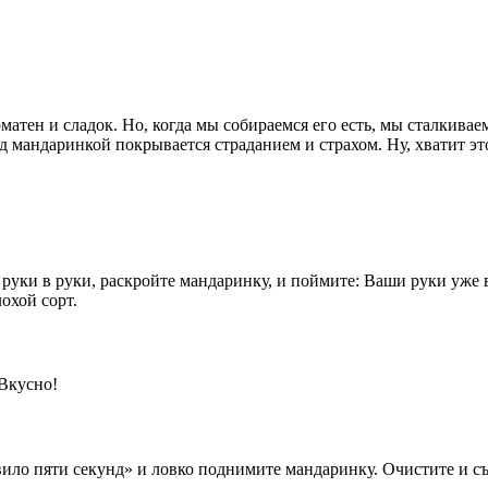
атен и сладок. Но, когда мы собираемся его есть, мы сталкивае
д мандаринкой покрывается страданием и страхом. Ну, хватит э
руки в руки, раскройте мандаринку, и поймите: Ваши руки уже
охой сорт.
 Вкусно!
ило пяти секунд» и ловко поднимите мандаринку. Очистите и съ