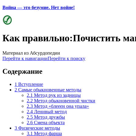
Война — это безумие. Нет войне!
Как правильно:Почистить ма
Материал из Абсурдопедии
Перейти к навигации
Перейти к поиску
Содержание
1
Вступление
2
Самые обыкновенные методы
2.1
Метод рук из задницы
2.2
Метод обыкновенной чистки
2.3
Метод «блееен она упала»
2.4
Ленивый метод
2.5
Метод дружбы
2.6
Смена объекта
3
Физические методы
3.1
Метод фарша