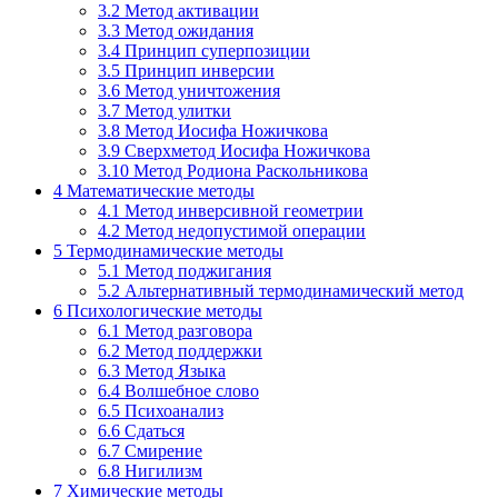
3.2
Метод активации
3.3
Метод ожидания
3.4
Принцип суперпозиции
3.5
Принцип инверсии
3.6
Метод уничтожения
3.7
Метод улитки
3.8
Метод Иосифа Ножичкова
3.9
Сверхметод Иосифа Ножичкова
3.10
Метод Родиона Раскольникова
4
Математические методы
4.1
Метод инверсивной геометрии
4.2
Метод недопустимой операции
5
Термодинамические методы
5.1
Метод поджигания
5.2
Альтернативный термодинамический метод
6
Психологические методы
6.1
Метод разговора
6.2
Метод поддержки
6.3
Метод Языка
6.4
Волшебное слово
6.5
Психоанализ
6.6
Сдаться
6.7
Смирение
6.8
Нигилизм
7
Химические методы