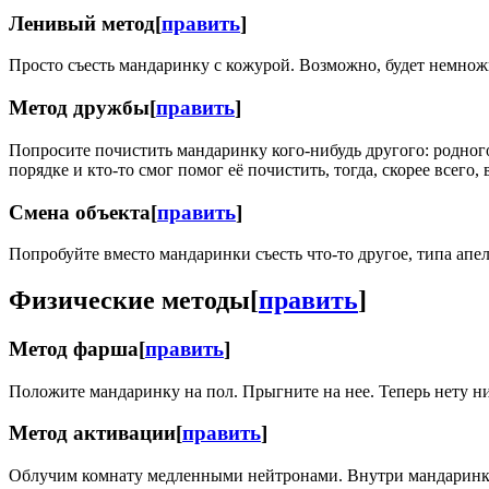
Ленивый метод
[
править
]
Просто съесть мандаринку с кожурой. Возможно, будет немножко
Метод дружбы
[
править
]
Попросите почистить мандаринку кого-нибудь другого: родного 
порядке и кто-то смог помог её почистить, тогда, скорее всего
Смена объекта
[
править
]
Попробуйте вместо мандаринки съесть что-то другое, типа апе
Физические методы
[
править
]
Метод фарша
[
править
]
Положите мандаринку на пол. Прыгните на нее. Теперь нету ни
Метод активации
[
править
]
Облучим комнату медленными нейтронами. Внутри мандаринки бу