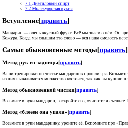
7.1
Диэтиловый спирт
7.2
Молекулярная кухня
Вступление
[
править
]
Мандарин — очень вкусный фрукт. Всё мы знаем о нём. Он аром
Кожура. Когда мы слышим это слово — вся наша смелость пере
Самые обыкновенные методы
[
править
]
Метод рук из задницы
[
править
]
Ваши тренировки по чистке мандаринов прошли зря. Возьмите 
из них вываливается множество косточек, так как вы купили пл
Метод обыкновенной чистки
[
править
]
Возьмите в руки мандарин, раскройте его, очистите и съешьте.
Метод «блееен она упала»
[
править
]
Возьмите в руки мандаринку, уроните её. Вспомните про «Прав