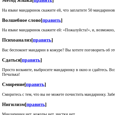
Метод Языка
[
править
]
На языке мандаринок скажите ей, что заплатите 50 мандариновых
Волшебное слово
[
править
]
На языке мандаринок скажите ей: «Пожалуйста!», и, возможно, 
Психоанализ
[
править
]
Вас беспокоит мандарин в кожуре? Вы хотите поговорить об э
Сдаться
[
править
]
Просто возьмите, выбросите мандаринку в окно и сдайтесь. Воз
Печалька!
Смирение
[
править
]
Смиритесь с тем, что вы не можете почистить мандаринку. Заб
Нигилизм
[
править
]
Мандаринки нет, кожуры нет, чистки нет.