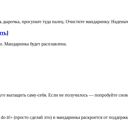
сь дырочка, просуньте туда палец. Очистите мандаринку. Наде
ить
]
и. Мандаринка будет расплавлена.
уге вытащить саму-себя. Если не получилось — попробуйте снов
do it!» (просто сделай это) и мандаринка раскроется от поддерж