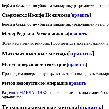
Берём и безжалостно убиваем мандаринку разрезанием на попол
Сверхметод Иосифа Ножичкова
[
править
]
Берём и безжалостно убиваем мандаринку разрезанием на попо
Метод Родиона Раскольникова
[
править
]
Ждем наступления темноты. Пробираемся в дом мандаринки и 
Математические методы
[
править
]
Метод инверсивной геометрии
[
править
]
Производим инверсию пространства, чтобы вывернуть мандарин
Метод недопустимой операции
[
править
]
Разделить МАНДАРИНКУ
на ноль, после чего она станет бе
одночленов.
Термодинамические методы
[
править
]