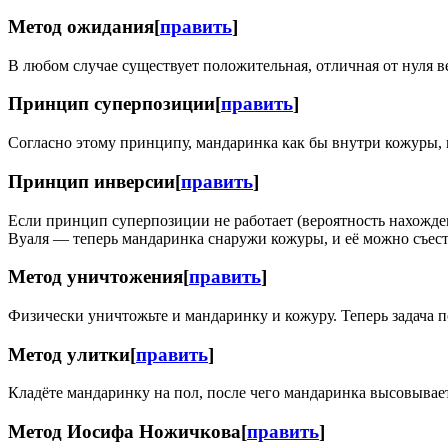
Метод ожидания
[
править
]
В любом случае существует положительная, отличная от нуля ве
Принцип суперпозиции
[
править
]
Согласно этому принципу, мандаринка как бы внутри кожуры, 
Принцип инверсии
[
править
]
Если принцип суперпозиции не работает (вероятность нахожде
Вуаля — теперь мандаринка снаружи кожуры, и её можно съес
Метод уничтожения
[
править
]
Физически уничтожьте и мандаринку и кожуру. Теперь задача п
Метод улитки
[
править
]
Кладёте мандаринку на пол, после чего мандаринка высовываетс
Метод Иосифа Ножичкова
[
править
]