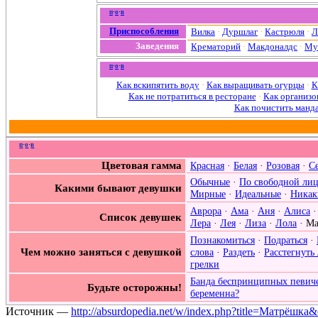
п
·
о
·
в
Приспособления
Вилка
·
Дуршлаг
·
Кастрюля
·
Л
Заведения
Крематорий
·
Макдоналдс
·
Му
п
·
о
·
в
Как вскипятить воду
·
Как выращивать огурцы
·
К
Как не потратиться в ресторане
·
Как организо
Как почистить манд
п
·
о
·
в
Цветовая гамма
Красная
·
Белая
·
Розовая
·
С
Обычные
·
По свободной ли
Какими бывают девушки
Мирные
·
Идеальные
·
Никак
Аврора
·
Ама
·
Аня
·
Алиса
Список девушек
Лера
·
Лея
·
Лиза
·
Лола
·
Ма
Познакомиться
·
Подраться
·
Чем можно заняться с девушкой
слова
·
Раздеть
·
Расстегнуть
грелки
Банда беспринципных певич
Будьте осторожны!
беременна?
Источник —
http://absurdopedia.net/w/index.php?title=Матрёшка