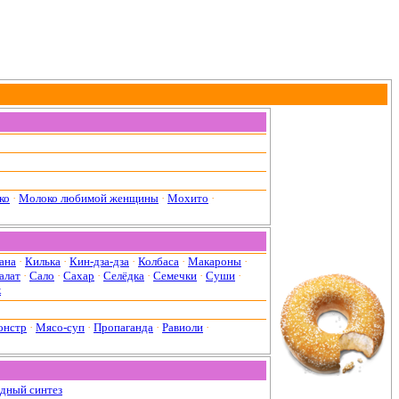
ко
·
Молоко любимой женщины
·
Мохито
·
ана
·
Килька
·
Кин-дза-дза
·
Колбаса
·
Макароны
·
алат
·
Сало
·
Сахар
·
Селёдка
·
Семечки
·
Суши
·
к
онстр
·
Мясо-суп
·
Пропаганда
·
Равиоли
·
дный синтез