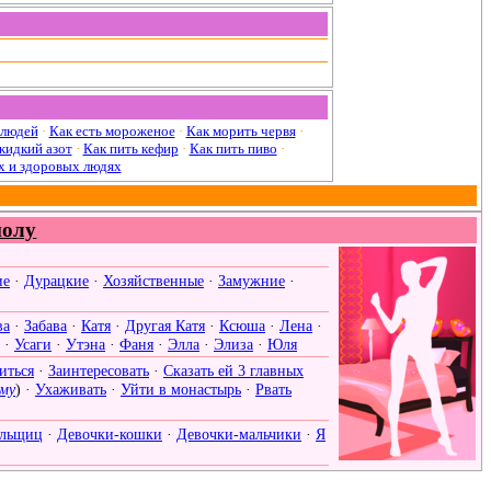
 людей
·
Как есть мороженое
·
Как морить червя
·
жидкий азот
·
Как пить кефир
·
Как пить пиво
·
х и здоровых людях
полу
ие
·
Дурацкие
·
Хозяйственные
·
Замужние
·
ва
·
Забава
·
Катя
·
Другая Катя
·
Ксюша
·
Лена
·
·
Усаги
·
Утэна
·
Фаня
·
Элла
·
Элиза
·
Юля
иться
·
Заинтересовать
·
Сказать ей 3 главных
ому
) ·
Ухаживать
·
Уйти в монастырь
·
Рвать
ильщиц
·
Девочки-кошки
·
Девочки-мальчики
·
Я