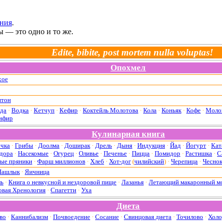
ния
.
ы — это одно и то же.
Edite, bibite, post mortem nulla voluptas!
Опохмел
хое
птон
да
·
Водка
·
Кетчуп
·
Кефир
·
Коктейль Молотова
·
Кола
·
Коньяк
·
Кофе
·
Моло
ифир
Кулинарная книга
ечка
·
Грибы
·
Доолма
·
Доширак
·
Дрель
·
Дыня
·
Индукция
·
Йад
·
Йогурт
·
Кат
дора
·
Насекомые
·
Огурец
·
Оливье
·
Печенье
·
Пицца
·
Помидор
·
Растишка
·
С
ные пряники
·
Фарш миллионов
·
Хлеб
·
Хот-дог
(
чилийский
) ·
Черепица
·
Чесно
ашлык
·
Яичница
ль
·
Книга о невкусной и нездоровой пище
·
Лазанья
·
Летающий макаронный м
овая Хренология
·
Спагетти
·
Уха
Диета
во
·
Каннибализм
·
Почвоедение
·
Сосание
·
Свинцовая диета
·
Точилово
·
Холо