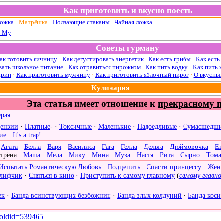
Как приготовить и вкусно поесть
ожка
·
Матрёшка
·
Ползающие стаканы
·
Чайная ложка
-Му
Советы гурману
ак готовить яичницу
·
Как дегустировать энергетик
·
Как есть грибы
·
Как есть
вать школьное питание
·
Как отравиться пирожком
·
Как пить водку
·
Как пить 
арин
·
Как приготовить мужчину
·
Как приготовить яблочный пирог
·
О вкусны
Кулинария
Эта статья имеет отношение к
прекрасному 
ерая
цензии
·
Платные
- ·
Токсичные
·
Маленькие
·
Надоедливые
·
Сумасшедш
ие
·
It's a trap!
·
Агата
·
Белла
·
Варя
·
Василиса
·
Гага
·
Гелла
·
Дельта
·
Дюймовочка
·
Е
трёна
·
Маша
·
Мела
·
Мику
·
Мина
·
Муза
·
Настя
·
Рита
·
Сырно
·
Тома
Испытать Романтическую Любовь
·
Подцепить
·
Спасти принцессу
·
Жен
 лифчик
·
Сняться в кино
·
Приступить к самому главному
(
самому главн
ек
·
Банда воинствующих безбожниц
·
Банда злых колдуний
·
Банда кос
&oldid=539465