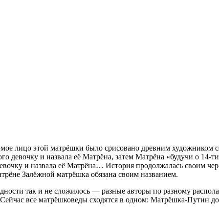
накомое лицо этой матрёшки было срисовано древним художнико
го девочку и назвала её Матрёна, затем Матрёна «будучи о 14-ти
девочку и назвала её Матрёна… История продолжалась своим чере
Матрёне Залёжной матрёшка обязана своим названием.
дности так и не сложилось — разные авторы по разному распола
 Сейчас все матрёшковеды сходятся в одном: Матрёшка-Путин д