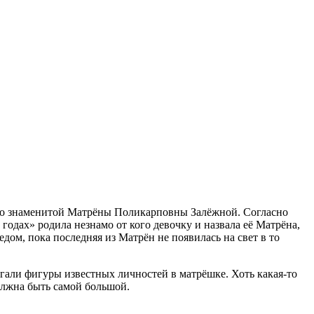
м со знаменитой Матрёны Поликарповны Залёжной. Согласно
 годах» родила незнамо от кого девочку и назвала её Матрёна,
дом, пока последняя из Матрён не появилась на свет в то
гали фигуры известных личностей в матрёшке. Хоть какая-то
олжна быть самой большой.