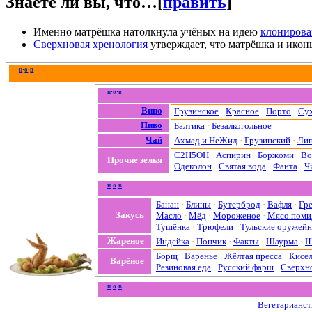
Знаете ли вы, что…
[
править
]
Именно матрёшка натолкнула учёных на идею
клонирова
Сверхновая хренология
утверждает, что матрёшка и икон
п
·
о
·
в
п
·
о
·
в
Вино
Грузинское
·
Красное
·
Порто
·
Су
Пиво
Балтика
·
Безалкогольное
Чай
Ахмад и НеЖид
·
Грузинский
·
Ли
C2H5OH
·
Аспирин
·
Боржоми
·
Во
Прочие зелья
Одеколон
·
Святая вода
·
Фанта
·
Ч
п
·
о
·
в
Банан
·
Блины
·
Бутерброд
·
Вафля
·
Гр
Закусь
Масло
·
Мёд
·
Мороженое
·
Мясо поми
Тушёнка
·
Трюфели
·
Тульские оружей
Жареное
Индейка
·
Пончик
·
Факты
·
Шаурма
·
Ш
Борщ
·
Варенье
·
Жёлтая пресса
·
Кисе
Варёное
Резиновая еда
·
Русский фарш
·
Сверхн
п
·
о
·
в
Вегетарианст