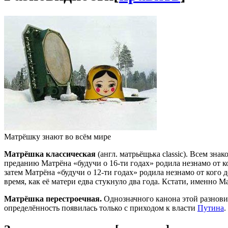
Матрёшку знают во всём мире
Матрёшка классическая
(англ. матрьёщька classic). Всем з
преданию Матрёна «будучи о 16-ти годах» родила незнамо от ко
затем Матрёна «будучи о 12-ти годах» родила незнамо от кого 
время, как её матери едва стукнуло два года. Кстати, именно 
Матрёшка перестроечная.
Однозначного канона этой разнови
определённость появилась только с приходом к власти
Путина
.