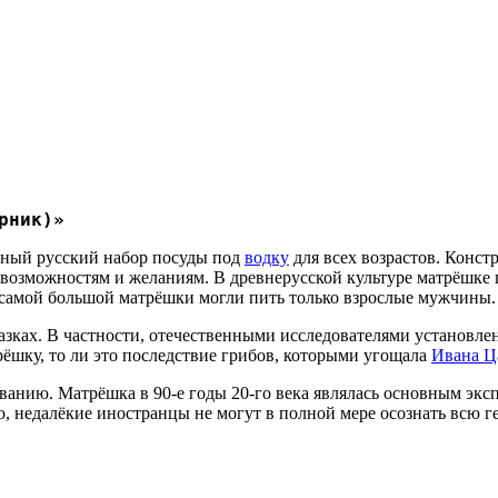
рник)»
ьный русский набор посуды под
водку
для всех возрастов. Конс
го возможностям и желаниям. В древнерусской культуре матрёшке
з самой большой матрёшки могли пить только взрослые мужчины.
зках. В частности, отечественными исследователями установлен
рёшку, то ли это последствие грибов, которыми угощала
Ивана Ц
ованию. Матрёшка в 90-е годы 20-го века являлась основным эк
, недалёкие иностранцы не могут в полной мере осознать всю г