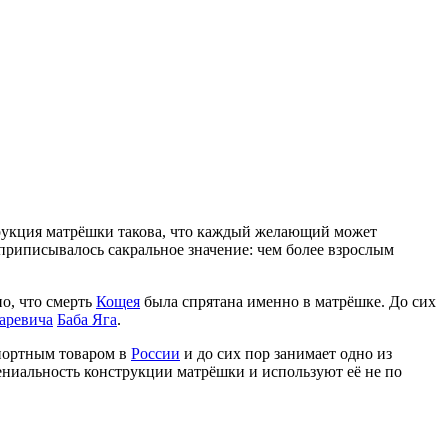
трукция матрёшки такова, что каждый желающий может
 приписывалось сакральное значение: чем более взрослым
о, что смерть
Кощея
была спрятана именно в матрёшке. До сих
аревича
Баба Яга
.
спортным товаром в
России
и до сих пор занимает одно из
ениальность конструкции матрёшки и используют её не по