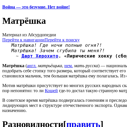
Война — это безумие. Нет войне!
Матрёшка
Материал из Абсурдопедии
Перейти к навигации
Перейти к поиску
Матрёшка! Где ночи полные огня?!
Матрёшка! Зачем сгубила ты меня?!
~
Дарт Херохито
. «Лирические хокку (сбо
Матрёшка
(
англ.
матрьёщька
,
нем.
мать русска
) — национал
подобрать себе стопку того размера, который соответствует е
становился мальчик, тем большая матрёшка ему полагалась. И
Мотив матрёшки присутствует во многих русских народных ска
пор непонятно: то ли
Кощей
где-то достал такую странную мат
В советское время матрёшка подвергалась гонениям и преслед
лидирующих мест в структуре отечественного экспорта. Однако
назначению.
Разновидности
[
править
]