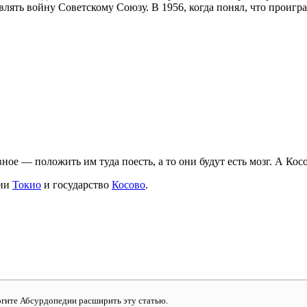
влять войну Советскому Союзу. В 1956, когда понял, что проигра
лавное — положить им туда поесть, а то они будут есть мозг. А 
нии
Токио
и государство
Косово
.
могите Абсурдопедии расширить эту статью.