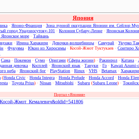
Япония
лика
·
Японо-Франция
·
Зона лунной оккупации Японии им. Сейлор Му
тый город Урадзиосутоку-101
·
Колония Субару-Леоне
·
Японская Колони
 Японское море
·
Тайвань
ядзаки
·
Ирина Харакири
·
Девочки-волшебницы
·
Самурай
·
Укурко Та
йн
·
Фукуяма
·
Юкио из Хиросимы
·
Косой-Жмот Туктукаев
·
Соитиро Х
х
·
Сама
·
Покемон
·
Сумо
·
Оригами
(
Сфера жизни
) ·
Ракинрол
·
Катана
·
данная девочка
·
Косплей
·
Японский язык
·
Тануки
·
Го
·
Kawaii Azumi-
ого неба
·
Японский бог
·
PlayStation
·
Rinux
·
VHS
·
Betamax
·
Харакири
a
(
Honda Civic
·
Honda Integra
·
Honda Prelude
·
Honda Accord
·
Honda Elem
resta
·
Toyota Prius
) ·
Nissan
·
Mitsubishi
·
Subaru
(
Subaru Leone
) ·
Токийск
Портал «Япония»
аев,_Косой-Жмот_Кемалевич&oldid=541806