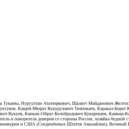
а Тукаева, Нурсултан Ататюркович, Шалкет Майданович Желтос
ктуков, Кащей-Мюрат Кукурузович Тюкюкаев, Каракал-Борат Ка
ч Кукуев, Канкан-Ойрат Колобродович Кукарекаев, Камыш-Ка
ватель и покоритель доверия со стороны России, хозяйка бедной
Маньчжурии и США (Соединённых Штатов Амалайзии), Великий 