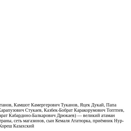
танов, Камшот Камергерович Туканов, Яцек Дукай, Папа
рапузович Стукаев, Казбек-Бобрат Каракорумович Топтпев,
рат Кабардино-Балкарович Дрюкаев) — великий атаман
 страны, сеть магазинов, сын Кемаля Ататюрка, приёмник Нур-
Кореш Казахский