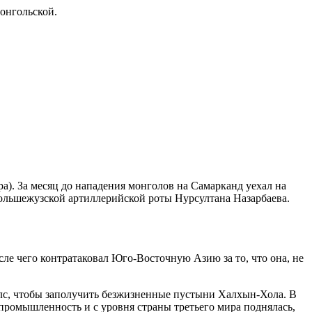
монгольской.
ра). За месяц до нападения монголов на Самарканд уехал на
большежузской артиллерийской роты Нурсултана Назарбаева.
е чего контратаковал Юго-Восточную Азию за то, что она, не
лс, чтобы заполучить безжизненные пустыни Халхын-Хола. В
 промышленность и с уровня страны третьего мира поднялась,