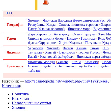
п
·
о
·
в
Япония
·
Японская Народная Демократическая Респуб
География
Республика Хонда
·
Список японских городов
·
Закры
Палау (бывшая колония)
·
Японское море
·
Внутреннее
Дарт Херохито
·
Аматэрасу
·
Осаму Тэдзука
·
Хаяо Ми
Герои
Список японских богов
·
Пикачу
·
Годзилла
·
Блок Че
братья Стругацкие
·
Хидэо Кодзима
·
Петушка и Куку
Vaporwave
·
Nintendo
·
Васаби
·
Аниме
·
Онемэ
·
О_о
Явления
Тентакли
·
Хентай
·
Вакидзаси
·
Touhou Project
·
Чемо
Кавай
·
Квантовый файерболл
·
Японская карта звёздн
Японские мопеды
(
Yamaha
·
Suzuki
·
Kawasaki
) ·
Hond
Транспорт
Glanza
·
Toyota Sprinter Trueno
·
Toyota Yaris
·
Toyota C
Тайвань
Источник —
http://absurdopedia.net/w/index.php?title=Туктук
Категории
:
Политика
Казахстан
Незавершённые статьи
Япония