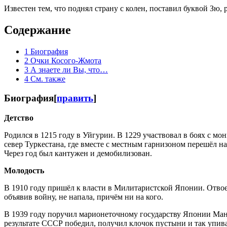
Известен тем, что поднял страну с колен, поставил буквой Зю, 
Содержание
1
Биография
2
Очки Косого-Жмота
3
А знаете ли Вы, что…
4
См. также
Биография
[
править
]
Детство
Родился в 1215 году в Уйгурии. В 1229 участвовал в боях с мо
север Туркестана, где вместе с местным гарнизоном перешёл 
Через год был кантужен и демобилизован.
Молодость
В 1910 году пришёл к власти в Милитаристской Японии. Отвое
объявив войну, не напала, причём ни на кого.
В 1939 году поручил марионеточному государству Японии Ман
результате СССР победил, получил клочок пустыни и так упивал