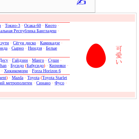
✍
н
·
Токио-3
·
Осака-60
·
Киото
·
альная Республика Бангладеш
·
кэути
·
Сёгун диско
·
Камикадзе
·
онда
·
Сырно
·
Ниндзя
·
Белые
Десу
·
Гайдзин
·
Манго
·
Суши
·
chan
·
Бусидо
(
Бабусидо
) ·
Кирияки
·
·
Хикикомори
·
Forza Horizon 6
ent
) ·
Mazda
·
Toyota
(
Toyota Starlet
ий метрополитен
·
Синано
·
Фусо
·