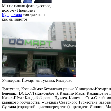
Мы не нашли фото русского,
поэтому Президент
Курдистана
смотрит на нас
как на идиотов
Универсам-Йомарт на Тукаева, Кемерово
Туктукаев, Косой-Жмот Кемалевич (также Универсам-Йомарт н
Бенедикт DCLXVI (Камбербэтч), Кашмир-Марат Караимович Ту
Кизил-Шмат Кандибоберович Пукаев, Кишмиш Сим-Салабимови
казацкого государства, жуз-князь Северного Туркестана, завое
Султана (городской приемопередатчик), президент Японии, 