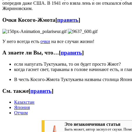
опередив даже США. В 1941 его взяла лень и он отказался объя
Жириновским.
Очки Косого-Жмота
[
править
]
У него всегда есть
очки
на все случаи жизни!
А знаете ли Вы, что…
[
править
]
если напугать Туктукаева, то он будет просто Жмот?
когда гаснет свет, тараканы в голове начинают есть, и г
В честь Косого-Жмота Туктукаева названы столица Япо
См. также
[
править
]
Казахстан
Япония
Отчим
Это незаконченная статья
Быть может, автор заснул от скуки. По