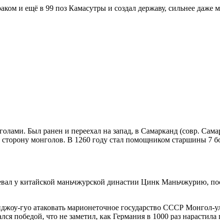
раком и ещё в 99 поз Камасутры и создал державу, сильнее даже 
нголами. Был ранен и переехал на запад, в Самарканд (совр. Сама
на сторону монголов. В 1260 году стал помощником старшины 7 
вал у китайской маньчжурской династии Цинк Маньчжурию, посл
джоу-гуо атаковать марионеточное государство СССР Монгол-у
ся победой, что не заметил, как Германия в 1000 раз нарастила