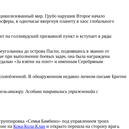
 цивилизованный мир. Грубо нарушив Второе начало
сферы, в одночасье ввергнув планету в хаос глобального
дит на голливудский призывной пункт и вступает в ряды
еугольника до острова Пасхи, поднявшись в звании от
ые при выполнении боевых задач, она была награждена
медалью «За взятие на понт» и именным Серебряным
 возлюбленной. В обнаруженном недавно личном письме Бритни
ель-авизору. Асобина панравились упражненийа с
 группировка «Семья Бамбино» под управлением троих
ние на
Кока-Кола-Клан
и открыто перешла на сторону врага.