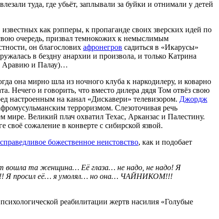
езали туда, где убьёт, заплывали за буйки и отнимали у детей
, известных как рэпперы, к пропаганде своих зверских идей по
 свою очередь, призвал темнокожих к немыслимым
стности, он благослових
афронегров
садиться в «Икарусы»
гружалась в бездну анархии и произвола, и только Катрина
ую Аравию и Палау)…
гда она мирно шла из ночного клуба к наркодилеру, и коварно
а. Нечего и говорить, что вместо дилера дядя Том отвёз свою
еред настроенным на канал «Дискавери» телевизором.
Джордж
 афромусульманским терроризмом. Слезоточивая речь
 мире. Великий плач охватил Техас, Арканзас и Палестину.
 своё сожаление в конверте с сибирской язвой.
справедливое божественное неистовство
, как и подобает
вошла та женщина… Её глаза… не надо, не надо! Я
!!! Я просил её… я умолял… но она… ЧАЙНИКОМ!!!
 психологической реабилитации жертв насилия «Голубые