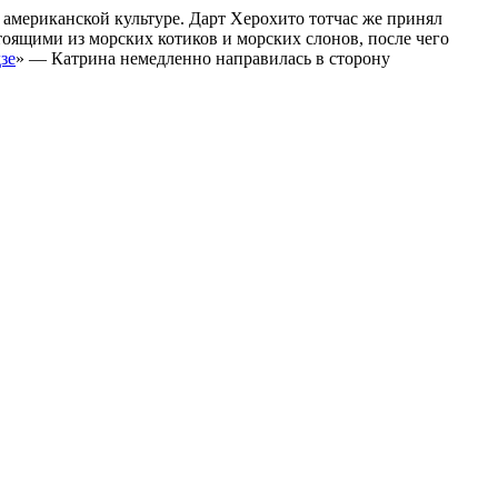
мериканской культуре. Дарт Херохито тотчас же принял
ящими из морских котиков и морских слонов, после чего
зе
» — Катрина немедленно направилась в сторону