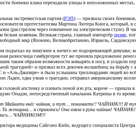
ности боевики клана переходили улицы в неположенных местах, вл
ьная экстремистская партия (
РЭП
) — призвала своих боевиков
 основателя протестантизма Мартина Лютера Кинга, который, в
и (расстрелом через повешение на электрическом стуле). В ча
им белым хозяевам. Великая страна, главный импортёр
онэме
, по
ой свободный мир (Японию, Великобританию, Израиль, Саудовск
Том подъехал на лимузине к ничего не подозревающей девушке, ко
ная разносчица гамбургеров тут же приняла предложение ренегат
лишив таким образом возможности ковырять в носу, и усадили п
ьной трагедией» и призвал всех девочек-волшебниц на борьбу с
 и «Аль-Джазире» и была услышана триллиардами людей во всём
 Ладен, едва узнав о трагедии, отправил американскому коллеге
я головой апстенку и плевать пеной изо рта, короче — пришла в
цумо Онадзи, непосредственный начальник Катрины в то время:
 Майнити внёс чайник, и тут… понимаете? ЧАЙНИК!!! И тут 
 Та женщина… я справлюсь! Она взяла в руки чайник! ЧАЙНИК
еялась… ЧАЙНИКОМ!!!
доктора медицины Сайгоно Кибо, ведущего специалиста Центра