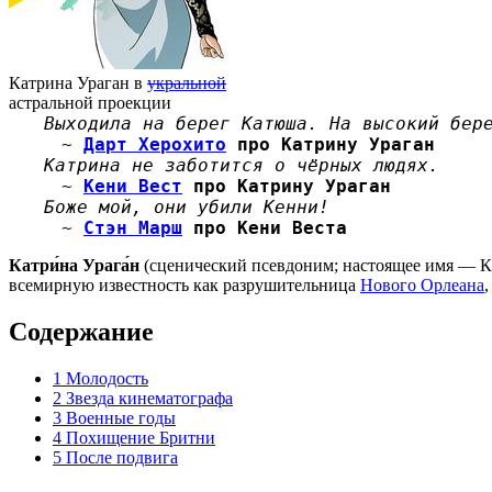
Катрина Ураган в
укральной
астральной проекции
Выходила на берег Катюша. На высокий бер
~
Дарт Херохито
про Катрину Ураган
Катрина не заботится о чёрных людях.
~
Кени Вест
про Катрину Ураган
Боже мой, они убили Кенни!
~
Стэн Марш
про Кени Веста
Катри́на Урага́н
(сценический псевдоним; настоящее имя — К
всемирную известность как разрушительница
Нового Орлеана
Содержание
1
Молодость
2
Звезда кинематографа
3
Военные годы
4
Похищение Бритни
5
После подвига