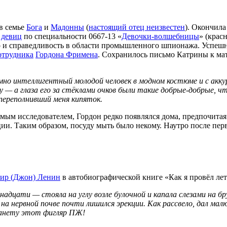
в семье
Бога
и
Мадонны
(
настоящий отец неизвестен
). Окончил
 девиц
по специальности 0667-13 «
Девочки-волшебницы
» (крас
о и справедливость в области промышленного шпионажа. Успешно
отрудника
Гордона Фримена
. Сохранилось письмо Катрины к мате
мно интеллигентный молодой человек в модном костюме и с акку
 — а глаза его за стёклами очков были такие добрые-добрые, ч
переполнивший меня кипяток.
имым исследователем, Гордон редко появлялся дома, предпочит
ии. Таким образом, посуду мыть было некому. Наутро после пер
ир (Джон) Ленин
в автобиографической книге «Как я провёл ле
надцати — стояла на углу возле булочной и капала слезами на б
 на нервной почве почти лишился эрекции. Как рассвело, дал мал
планету этот фигляр ПЖ!