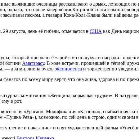
ные выжившие очевидцы рассказывают о домах, летающих по воз
но, однако, что после завершения Катриной спасательно-освоб
 и засыпаны песком, а главари Кока-Кола-Клана были найдены 
 29 августа, день её гибели, отмечается в
США
как День национ
уша, который признал её «арийство по духу» и наградил ордено
лой богини
Аматэрасу
. В ходе встречи, прошедшей в тёплой дру
м, — два миллиона очков
экспириенса
и торжественно уведомила
фанатов по всему миру верят, что она жива, здорова и по-преж
ьптурная композиция «Женщина, кормящая грудью». В натураль
ему в рот.
ового огня «Ураган». Модификация «Катюши», снабжённая экст
 «Пушка-Рёва»), возможно, по сей день в строю, одним своим 
ступление и наказание» и снят художественный фильм «Унесён
й женой
Виктора Ющенко
.