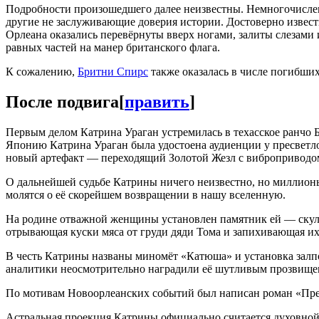
Подробности произошедшего далее неизвестны. Немногочислен
другие не заслуживающие доверия истории. Достоверно извест
Орлеана оказались перевёрнуты вверх ногами, залиты слезами
равных частей на манер британского флага.
К сожалению,
Бритни Спирс
также оказалась в числе погибших.
После подвига
[
править
]
Первым делом Катрина Ураган устремилась в техасское ранчо Б
Японию Катрина Ураган была удостоена аудиенции у пресвет
новый артефакт — переходящий Золотой Жезл с виброприводо
О дальнейшей судьбе Катрины ничего неизвестно, но миллионы 
молятся о её скорейшем возвращении в нашу вселенную.
На родине отважной женщины установлен памятник ей — скул
отрывающая куски мяса от груди дяди Тома и запихивающая их 
В честь Катрины названы миномёт «Катюша» и установка залп
аналитики неосмотрительно наградили её шутливым прозвищем
По мотивам Новоорлеанских событий был написан роман «Пре
Астральная проекция Катрины официально считается духовно