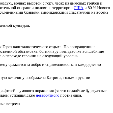
духу, волнах высотой с гору, лесах из дымовых грибов и
одительной операции половина территории
США
и 80 % Нового
расчленёнными бравыми американскими спасателями на восемь
альной культуры.
м Героя капиталистического отдыха. По возвращении в
жественной обстановке, богиня вручила девочке-волшебнице
 о переходе героини на следующий уровень.
нему сражается за добро и справедливость, и каждодневно
ную величину изображена Катрина, голыми руками
ра-фичей шумового поражения (за что недалёкие буржуазные
видом устрашая даже
невероятного
противника.
ные ветром».