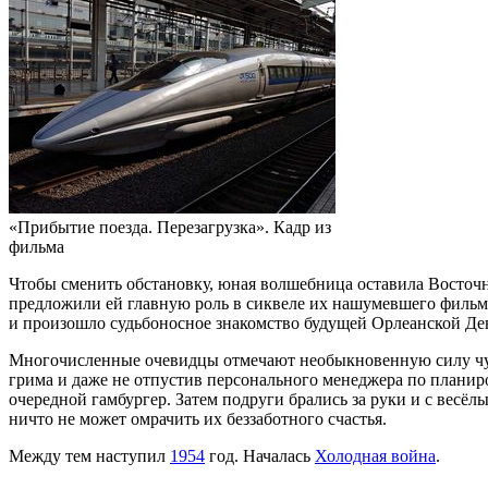
«Прибытие поезда. Перезагрузка». Кадр из
фильма
Чтобы сменить обстановку, юная волшебница оставила Восточн
предложили ей главную роль в сиквеле их нашумевшего фильм
и произошло судьбоносное знакомство будущей Орлеанской Де
Многочисленные очевидцы отмечают необыкновенную силу чувс
грима и даже не отпустив персонального менеджера по планиро
очередной гамбургер. Затем подруги брались за руки и с вес
ничто не может омрачить их беззаботного счастья.
Между тем наступил
1954
год. Началась
Холодная война
.