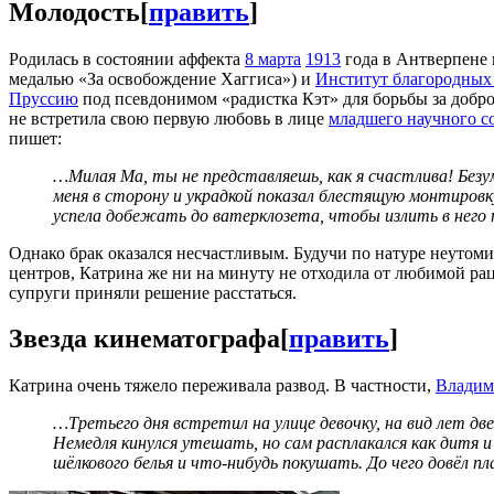
Молодость
[
править
]
Родилась в состоянии аффекта
8 марта
1913
года в Антверпене 
медалью «За освобождение Хаггиса») и
Институт благородных
Пруссию
под псевдонимом «радистка Кэт» для борьбы за добр
не встретила свою первую любовь в лице
младшего научного с
пишет:
…Милая Ма, ты не представляешь, как я счастлива! Безу
меня в сторону и украдкой показал блестящую монтировку
успела добежать до ватерклозета, чтобы излить в него 
Однако брак оказался несчастливым. Будучи по натуре неутом
центров, Катрина же ни на минуту не отходила от любимой рац
супруги приняли решение расстаться.
Звезда кинематографа
[
править
]
Катрина очень тяжело переживала развод. В частности,
Владим
…Третьего дня встретил на улице девочку, на вид лет две
Немедля кинулся утешать, но сам расплакался как дитя и
шёлкового белья и что-нибудь покушать. До чего довёл 