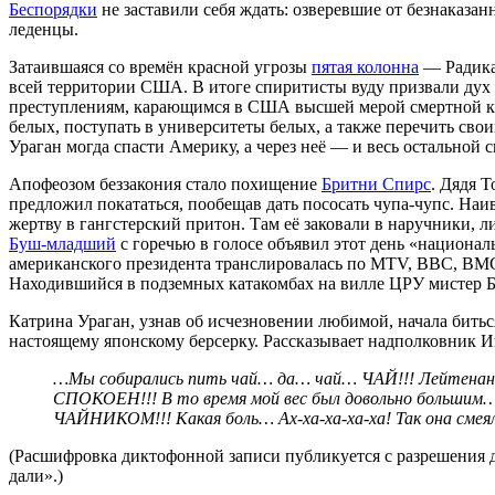
Беспорядки
не заставили себя ждать: озверевшие от безнаказан
леденцы.
Затаившаяся со времён красной угрозы
пятая колонна
— Радикал
всей территории США. В итоге спиритисты вуду призвали дух
преступлениям, карающимся в США высшей мерой смертной казн
белых, поступать в университеты белых, а также перечить сво
Ураган могда спасти Америку, а через неё — и весь остальн
Апофеозом беззакония стало похищение
Бритни Спирс
. Дядя 
предложил покататься, пообещав дать пососать чупа-чупс. Наив
жертву в гангстерский притон. Там её заковали в наручники, 
Буш-младший
с горечью в голосе объявил этот день «национал
американского президента транслировалась по MTV, ВВС, ВМС
Находившийся в подземных катакомбах на вилле ЦРУ мистер Бин
Катрина Ураган, узнав об исчезновении любимой, начала битьс
настоящему японскому берсерку. Рассказывает надполковник И
…Мы собирались пить чай… да… чай… ЧАЙ!!! Лейтенант
СПОКОЕН!!! В то время мой вес был довольно большим…
ЧАЙНИКОМ!!! Какая боль… Ах-ха-ха-ха-ха! Так она см
(Расшифровка диктофонной записи публикуется с разрешения 
дали».)