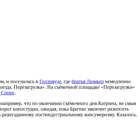
м, и поселилась в
Голливуде
, где
братья Люмьер
немедленно
оезда. Перезагрузка». На съёмочной площадке «Перезагрузки»
 Спирс
.
апример, что по окончании съёмочного дня Катрина, не смыв
ворот киностудии, ожидая, пока Бритни закончит разносить
сь разнузданному постиндустриальному консумеризму. Казалось,