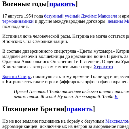
Военные годы
[
править
]
17 августа 1954 года
безумный учёный
Джеймс Максвелл
и арм
термодинамики
и другие международные договоры,
демоны Ма
похолодания.
Истинная дочь человеческой расы, Катрина не могла остаться 
Японских Сил Самоликвидации.
В составе диверсионного спецотряда «Цветы мухомора» Катрин
младшей девочки-волшебницы до красавицы-воина II ранга. За
Орденом Алкогольного Опьянения I и II степени, Орденом Ура
Кристаллом с автографом самого императора
Херохито
.
Бритни Спирс
, покинувшая к тому времени Голливуд и перес
к Катрине есть такие строки (аффтарская орфография сохранена
Превед Пелотка! Твайо паследнее пейсьмо апять ниасили
агнимьотом. Жжош! Ну пака. Не ссыкучай. Твайа
Б.
Похищение Бритни
[
править
]
Но не все земляне поднялись на борьбу с безумным
Максвелло
афроамериканцев, исключённых из негров за аморальное пове