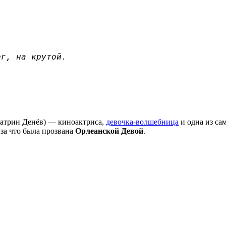
ег, на крутой.
атрин Денёв) — киноактриса,
девочка-волшебница
и одна из са
, за что была прозвана
Орлеанской Девой
.