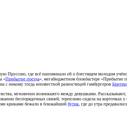
ую Пруссию, где всё напоминало ей о блестящем молодом учёно
а «
Прибытие поезда
», мегабюджетном блокбастере «Прибытие п
вы с никому тогда неизвестной разносчицей гамбургеров
Бритни
тва, мгновенно возникшего между девушками. Рассказывают, н
ванию беспорядочных связей, терпеливо сидела на корточках у 
ёлыми криками бежали в ближайший
бутик
, где до утра предавали