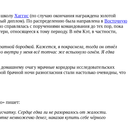
а школу
Хаггис
(по случаю окончания награждена золотой
ный диплом). По распределению была направлена в
Восточную
 справлялась с поручениями командования до тех пор, пока
ри, относящееся к тому периоду. В нём Кэт, в частности,
ратной бородкой. Кажется, я покраснела, тогда он отвёл
то внутри у меня всё тотчас же вспыхнуло огнём. Я едва
ая домашнему очагу мрачные коридоры исследовательских
вой брачной ночи разногласния стали настолько очевидны, что
то» пишет:
русчатку. Сердце едва ли не разорвалось от жалости.
ютке немножечко денег, наказав купить себе чёрного