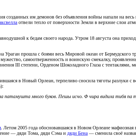
ия созданных им демонов без объявления войны напали на весь
ксвелла
отвели тепло от поверхности Земли в верхние слои атмо
равнодушной к бедам своего народа. Утром 18 августа она прихо
а Ураган прошла с боями весь Мировой океан от Бермудского тр
 мужество, самоотверженность и воинскую смекалку, проявленн
внения III степени, Орденом Шоколадного Глаза с тентаклями, 
елившаяся в Новый Орлеан, терпеливо сносила тяготы разлуки с
):
ла патамушта много буков. Пешы исчо. Ф чира видила тибя па т
м
. Летом 2005 года обосновавшаяся в Новом Орлеане мафиозная
дение — дяди Тома, дяди Сэма и
дяди Бена
— сменила своё назва