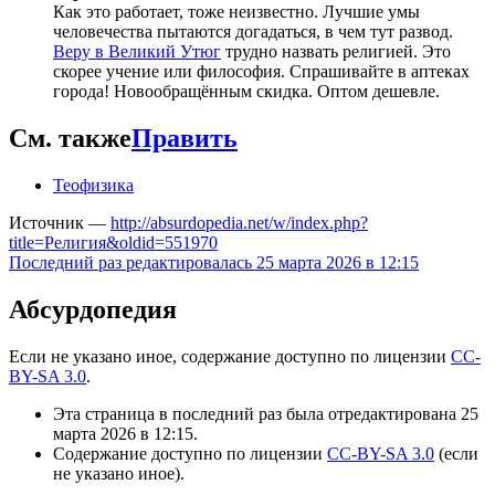
Как это работает, тоже неизвестно. Лучшие умы
человечества пытаются догадаться, в чем тут развод.
Веру в Великий Утюг
трудно назвать религией. Это
скорее учение или философия. Спрашивайте в аптеках
города! Новообращённым скидка. Оптом дешевле.
См. также
Править
Теофизика
Источник —
http://absurdopedia.net/w/index.php?
title=Религия&oldid=551970
Последний раз редактировалась 25 марта 2026 в 12:15
Абсурдопедия
Если не указано иное, содержание доступно по лицензии
CC-
BY-SA 3.0
.
Эта страница в последний раз была отредактирована 25
марта 2026 в 12:15.
Содержание доступно по лицензии
CC-BY-SA 3.0
(если
не указано иное).