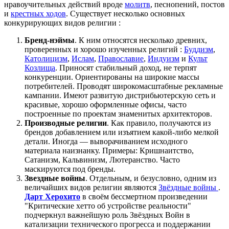
нравоучительных действий вроде
молитв
, песнопений, постов
и
крестных ходов
. Существует несколько основных
конкурирующих видов религии :
Бренд-нэймы
. К ним относятся несколько древних,
проверенных и хорошо изученных религий :
Буддизм
,
Католицизм
,
Ислам
,
Православие
,
Индуизм
и
Культ
Козлища
. Приносят стабильный доход, не терпят
конкуренции. Ориентированы на широкие массы
потребителей. Проводят широкомасштабные рекламные
кампании. Имеют развитую дистрибьютерскую сеть и
красивые, хорошо оформленные офисы, часто
построенные по проектам знаменитых архитекторов.
Производные религии
. Как правило, получаются из
брендов добавлением или изъятием какой-либо мелкой
детали. Иногда — выворачиванием исходного
материала наизнанку. Примеры: Кришнаитство,
Сатанизм, Кальвинизм, Лютеранство. Часто
маскируются под бренды.
Звездные войны
. Отдельным, и безусловно, одним из
величайших видов религии являются
Звёздные войны
.
Дарт Херохито
в своём бессмертном произведении
"Критические хетто об устройстве реальности"
подчеркнул важнейшую роль Звёздных Войн в
катализации технического прогресса и поддержании