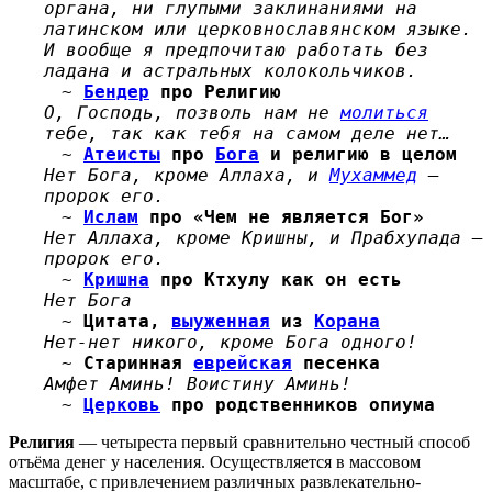
органа, ни глупыми заклинаниями на
латинском или церковнославянском языке.
И вообще я предпочитаю работать без
ладана и астральных колокольчиков.
~
Бендер
про Религию
О, Господь, позволь нам не
молиться
тебе, так как тебя на самом деле нет…
~
Атеисты
про
Бога
и религию в целом
Нет Бога, кроме Аллаха, и
Мухаммед
—
пророк его.
~
Ислам
про «Чем не является Бог»
Нет Аллаха, кроме Кришны, и Прабхупада —
пророк его.
~
Кришна
про Ктхулу как он есть
Нет Бога
~
Цитата,
выуженная
из
Корана
Нет-нет никого, кроме Бога одного!
~
Старинная
еврейская
песенка
Амфет Аминь! Воистину Аминь!
~
Церковь
про родственников опиума
Религия
— четыреста первый сравнительно честный способ
отъёма денег у населения. Осуществляется в массовом
масштабе, с привлечением различных развлекательно-