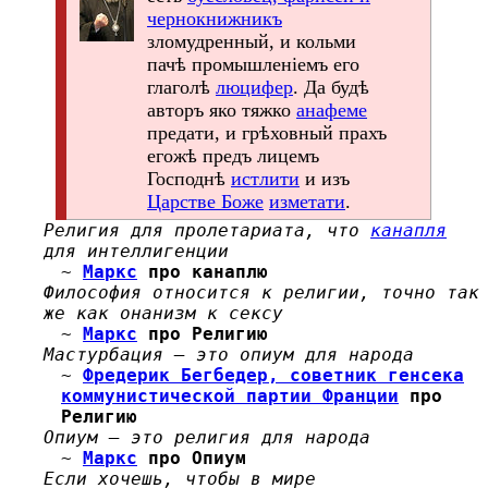
чернокнижникъ
зломудренный, и кольми
пачѣ промышленіемъ его
глаголѣ
люцифер
. Да будѣ
авторъ яко тяжко
анафеме
предати, и грѣховный прахъ
егожѣ предъ лицемъ
Господнѣ
истлити
и изъ
Царстве Боже
изметати
.
Религия для пролетариата, что
канапля
для интеллигенции
~
Маркс
про канаплю
Философия относится к религии, точно так
же как онанизм к сексу
~
Маркс
про Религию
Мастурбация — это опиум для народа
~
Фредерик Бегбедер, советник генсека
коммунистической партии Франции
про
Религию
Опиум — это религия для народа
~
Маркс
про Опиум
Если хочешь, чтобы в мире