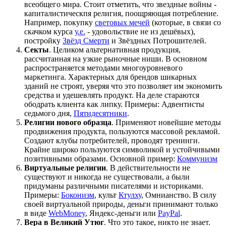
всеобщего мира. Стоит отметить, что звездные войны -
капиталистическпя религия, поощряющая потребление.
Например, покупку
световых мечей
(которые, в связи со
скачком курса
у.е.
- удовольствие не из дешёвых),
постройку
Звёзд Смерти
и Звёздных Потрошителей.
Секты
. Целиком альтернативная продукция,
рассчитанная на узкие рыночные ниши. В основном
распространяется методами многоуровневого
маркетинга. Характерных для брендов шикарных
зданий не строят, уверяя что это позволяет им экономить
средства и удешевлять продукт. На деле стараются
ободрать клиента как липку. Примеры: Адвентисты
седьмого дня,
Пятидесятники
.
Религии нового образца
. Применяют новейшие методы
продвижения продукта, пользуются массовой рекламой.
Создают клубы потребителей, проводят тренинги.
Крайне широко пользуются символикой и устойчивыми
позитивными образами. Основной пример:
Коммунизм
Виртуальные религии
. В действительности не
существуют и никогда не существовали, а были
придуманы различными писателями и историками.
Примеры:
Боконизм
, культ
Ктулху
, Омнианство. В силу
своей виртуальной природы, деньги принимают только
в виде
WebMoney
, Яндекс-деньги или
PayPal
.
Вера в Великий Утюг
. Что это такое, никто не знает.