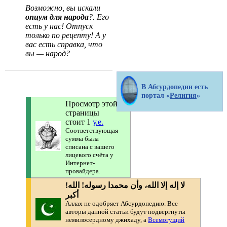
Возможно, вы искали
опиум для народа
?. Его
есть у нас! Отпуск
только по рецепту! А у
вас есть справка, что
вы — народ?
В Абсурдопедии есть
портал «
Религия
»
Просмотр этой
страницы
стоит 1
у.е.
Соответствующая
сумма была
списана с вашего
лицевого счёта у
Интернет-
провайдера.
!لا إله إلا الله، وأن محمدا رسوله! الله
أكبر
Аллах не одобряет Абсурдопедию. Все
авторы данной статьи будут подвергнуты
немилосердному джихаду, а
Всемогущий