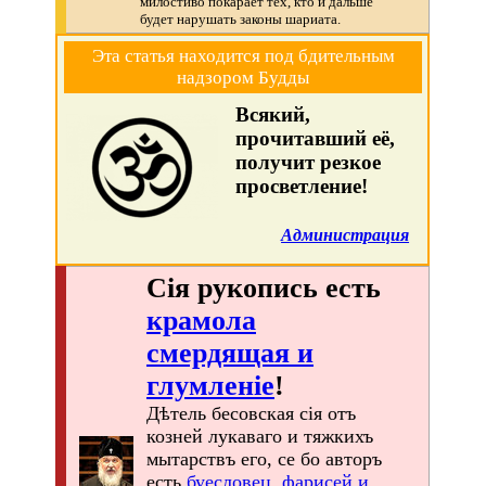
милостиво покарает тех, кто и дальше
будет нарушать законы шариата.
Эта статья находится под бдительным
надзором Будды
Всякий,
прочитавший её,
получит резкое
просветление!
Администрация
Сія рукопись есть
крамола
смердящая и
глумленіе
!
Дѣтель бесовская сія отъ
козней лукаваго и тяжкихъ
мытарствъ его, се бо авторъ
есть
буесловец, фарисей и