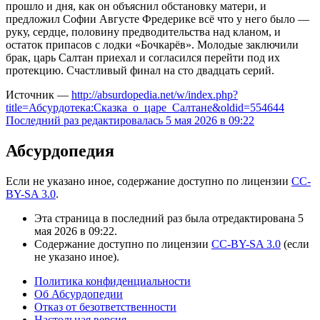
прошло и дня, как он объяснил обстановку матери, и
предложил Софии Августе Фредерике всё что у него было —
руку, сердце, половину предводительства над кланом, и
остаток припасов с лодки «Бочкарёв». Молодые заключили
брак, царь Салтан приехал и согласился перейти под их
протекцию. Счастливый финал на сто двадцать серий.
Источник —
http://absurdopedia.net/w/index.php?
title=Абсурдотека:Сказка_о_царе_Салтане&oldid=554644
Последний раз редактировалась 5 мая 2026 в 09:22
Абсурдопедия
Если не указано иное, содержание доступно по лицензии
CC-
BY-SA 3.0
.
Эта страница в последний раз была отредактирована 5
мая 2026 в 09:22.
Содержание доступно по лицензии
CC-BY-SA 3.0
(если
не указано иное).
Политика конфиденциальности
Об Абсурдопедии
Отказ от безответственности
Настольная версия