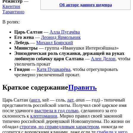
Режиссёр
—
Об авторе данного шедевра
Квентин
Тарантино
В ролях:
Царь Салтан
—
Алла Пугачёва
Его жена
—
Леонид Ярмольник
Лебедь
—
Михаил Боярский
Министры
— группа «Иванушки Интернэйшнал»
Эпизодическая роль служанки, держащей на руках
любимую собачку царя Салтана
—
Ален Делон
, чтобы
увеличить прокат
Гвидон
—
Катя Пушкарёва
, чтобы отрегулировать
чрезмерно увеличенный прокат.
Краткое содержание
Править
Царь Салтан (
англ.
salt
— соль,
лат.
anus
— год) - типичный
представитель российской элиты. Получил своё царское имя
после удачного
выстрела в год солью
, сделанного за его
склонность к
клептомании
. Мирно правил своей законной
типично российской деревушкой Новозапупены. По жизни он
обладал
строгим, но справедливым характером
, никогда не
ссорится с воровскими кланами, даже если те
грабили у него