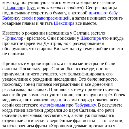
команду, получившую с этого момента кодовое название
«
Триколор
» (
рус.
три каменных лордихи
). Сестры царицы
подписывают секретную бумагу, в которой
признают бабу
Бабариху своей правопреемницей
, а затем начинают строить
коварные планы и читать
Шекспира
все вместе.
Известие о рождении наследника у Салтана застало
«
Триколор
» врасплох. Они поискали у
Шекспира
что-нибудь
про житие царевича Дмитрия, но с разочарованием
обнаружили, что старина Вильям на эту тему вообще ничего
не написал.
Пришлось импровизировать, а в этом министры не были
сильны. Поскольку царь Салтан был в отъезде, они не
придумали ничего лучшего, чем фальсифицировать его
уведомление о рождении наследника. Это было непросто,
поскольку гонец попался неграмотный и все донесения
рассказывал на словах. Пришлось к нему применить очень
масштабную комплексную терапию, состоящую из трёх бочек
медовухи, пяти ящиков
водки
, и семи подряд показов всех
серий советсткого
мультфильма
про
Чебурашку
. В результате,
когда гонец все-таки добрался до царя Салтана, его речи
оказались несколько бессвязными, а если уж попадались
отдельные логически завершённые фрагменты — то все они,
за исключением фразы «Хорошими делами прославиться