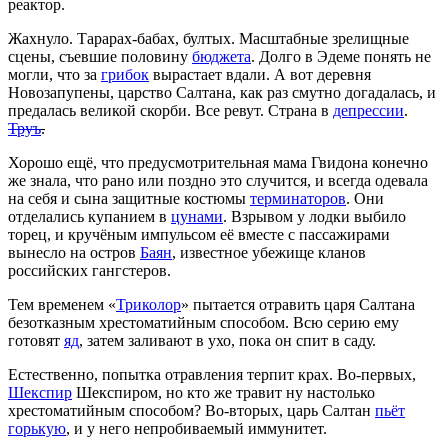
реактор.
Жахнуло. Тарарах-бабах, бултых. Масштабные зрелищные
сцены, съевшие половину
бюджета
. Долго в Эдеме понять не
могли, что за
грибок
вырастает вдали. А вот деревня
Новозапупены, царство Салтана, как раз смутно догадалась, и
предалась великой скорби. Все ревут. Страна в
депрессии
.
Труъ
.
Хорошо ещё, что предусмотрительная мама Гвидона конечно
же знала, что рано или поздно это случится, и всегда одевала
на себя и сына защитные костюмы
терминаторов
. Они
отделались купанием в
цунами
. Взрывом у лодки выбило
торец, и кручёным импульсом её вместе с пассажирами
вынесло на остров
Баян
, известное убежище кланов
российских гангстеров.
Тем временем «
Триколор
» пытается отравить царя Салтана
безотказным хрестоматийным способом. Всю серию ему
готовят
яд
, затем заливают в ухо, пока он спит в саду.
Естественно, попытка отравления терпит крах. Во-первых,
Шекспир
Шекспиром, но кто же травит ну настолько
хрестоматийным способом? Во-вторых, царь Салтан
пьёт
горькую
, и у него непробиваемый иммунитет.