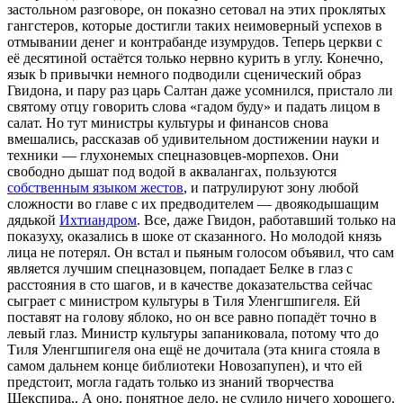
застольном разговоре, он показно сетовал на этих проклятых
гангстеров, которые достигли таких неимоверный успехов в
отмывании денег и контрабанде изумрудов. Теперь церкви с
её десятиной остаётся только нервно курить в углу. Конечно,
язык b привычки немного подводили сценический образ
Гвидона, и пару раз царь Салтан даже усомнился, пристало ли
святому отцу говорить слова «гадом буду» и падать лицом в
салат. Но тут министры культуры и финансов снова
вмешались, рассказав об удивительном достижении науки и
техники — глухонемых спецназовцев-морпехов. Они
свободно дышат под водой в аквалангах, пользуются
собственным языком жестов
, и патрулируют зону любой
сложности во главе с их предводителем — двоякодышащим
дядькой
Ихтиандром
. Все, даже Гвидон, работавший только на
показуху, оказались в шоке от сказанного. Но молодой князь
лица не потерял. Он встал и пьяным голосом объявил, что сам
является лучшим спецназовцем, попадает Белке в глаз с
расстояния в сто шагов, и в качестве доказательства сейчас
сыграет с министром культуры в Тиля Уленгшпигеля. Ей
поставят на голову яблоко, но он все равно попадёт точно в
левый глаз. Министр культуры запаниковала, потому что до
Тиля Уленгшпигеля она ещё не дочитала (эта книга стояла в
самом дальнем конце библиотеки Новозапупен), и что ей
предстоит, могла гадать только из знаний творчества
Шекспира,. А оно, понятное дело, не сулило ничего хорошего.