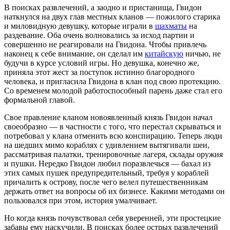
В поисках развлечений, а заодно и пристанища, Гвидон
наткнулся на двух глав местных кланов — пожилого старика
и миловидную девушку, которые играли в
шахматы
на
раздевание. Оба очень волновались за исход партии и
совершенно не реагировали на Гвидона. Чтобы привлечь
наконец к себе внимание, он сделал им
китайскую
ничью, не
будучи в курсе условий игры. Но девушка, конечно же,
приняла этот жест за поступок истинно благородного
человека, и пригласила Гвидона в клан под свою протекцию.
Со временем молодой работоспособный парень даже стал его
формальной главой.
Свое правление кланом новоявленный князь Гвидон начал
своеобразно — в частности с того, что перестал скрываться и
потребовал у клана отменить всю конспирацию. Теперь люди
на шедших мимо кораблях с удивлением вытягивали шеи,
рассматривая палатки, тренировочные лагеря, склады оружия
и пушки. Нередко Гвидон любил поразвлечься — бахал из
этих самых пушек предупредительный, требуя у кораблей
причалить к острову, после чего велел путешественникам
держать ответ на вопросы об их бизнесе. Какими методами он
пользовался при этом, история умалчивает.
Но когда князь почувствовал себя уверенней, эти простецкие
забавы ему наскучили. В поисках более острых развлечений