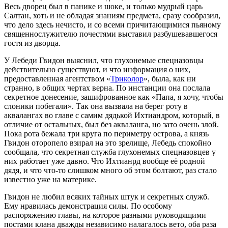
Весь дворец был в панике и шоке, и только мудрый царь
Салтан, хоть и не обладая знаниям предмета, сразу сообразил,
что дело здесь нечисто, и со всеми причитающимися пьяному
священнослужителю почестями выставил разбушевавшегося
гостя из дворца.
У Лебеди Гвидон выяснил, что глухонемые спецназовцы
действительно существуют, и что информация о них,
предоставленная агентством «
Триколор
», была, как ни
странно, в общих чертах верна. По инстанции она послала
секретное донесение, зашифрованное как «Папа, я хочу, чтобы
слоники побегали». Так она вызвала на берег роту в
аквалангах во главе с самим дядькой Ихтиандром, который, в
отличие от остальных, был без акваланга, но зато очень злой.
Пока рота бежала три круга по периметру острова, а князь
Гвидон оторопело взирал на это зрелище, Лебедь спокойно
сообщала, что секретная служба глухонемых спецназовцев у
них работает уже давно. Что Ихтианрд вообще её родной
дядя, и что что-то слишком много об этом болтают, раз стало
известно уже на материке.
Гвидон не любил всяких тайных штук и секретных служб.
Ему нравилась демонстрация силы. По особому
распоряжению главы, на которое разными руководящими
постами клана дважды независимо налагалось вето, оба раза