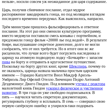
нельзя», носили совсем уж неожиданное для царя содержание.
Царь, получив сбивчивое послание, отдал мудрое
распоряжение закодировать гонца, но под молящим взглядом
последнего временно передумал. Как выяснилось, напрасно.
Трём министрам пришлось фальсифицировать и ответное
послание. На этот раз они сменили культурную программу,
вместо медовухи поставили смесь коньяка с портвейном, и
предложили гонцу фильм «20000 лье под водой». В результате
бояре, выслушавшие секретное донесение, долго не могли
сообразить, что от них требуется. Но в итоге они вс же
расценили, что лучше всего будет погрузить наследника и
царицу на атомную подводную лодку «Бочкарёв» с запасом
пива
на борту и отправить в кругосветное путешествие.
Поскольку на борту других книг, кроме
Шекспира
, почему-то
не оказалось, царица назвала мальчика простым царским
именем — Горацио Капулетти Виол Макдуф Ариэль-
Умбриэль Лир Офелий Отелло Люченцио Педро Антоний
Дездемониус Двиго Гвидон. Под влиянием
утечки с реактора
малолетний князь Гвидон
ускорил физическое и умственное
развитие
. В три года он уже свободно подписывался. В
пять — научился читать секретную документацию,
регулировать глубину и всплывать. В семь — совершил свою
первую сапёрскую ошибку и ухирился-таки подорвать