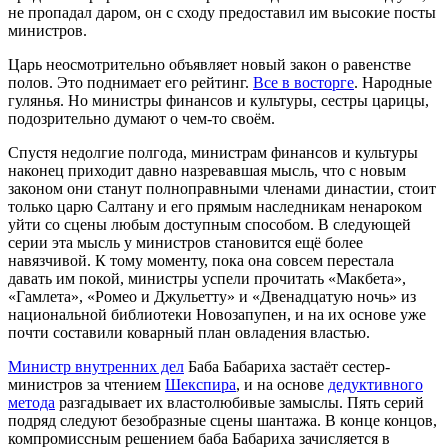
не пропадал даром, он с сходу предоставил им высокие посты
министров.
Царь неосмотрительно объявляет новый закон о равенстве
полов. Это поднимает его рейтинг.
Все в восторге
. Народные
гулянья. Но министры финансов и культуры, сестры царицы,
подозрительно думают о чем-то своём.
Спустя недолгие полгода, министрам финансов и культуры
наконец приходит давно назревавшая мысль, что с новым
законом они станут полноправными членами династии, стоит
только царю Салтану и его прямым наследникам ненароком
уйти со сцены любым доступным способом. В следующей
серии эта мысль у министров становится ещё более
навязчивой. К тому моменту, пока она совсем перестала
давать им покой, министры успели прочитать «Макбета»,
«Гамлета», «Ромео и Джульетту» и «Двенадцатую ночь» из
национальной библиотеки Новозапупен, и на их основе уже
почти составили коварный план овладения властью.
Министр внутренних дел
Баба Бабариха застаёт сестер-
министров за чтением
Шекспира
, и на основе
дедуктивного
метода
разгадывает их властолюбивые замыслы. Пять серий
подряд следуют безобразные сцены шантажа. В конце концов,
компромиссным решением баба Бабариха зачисляется в