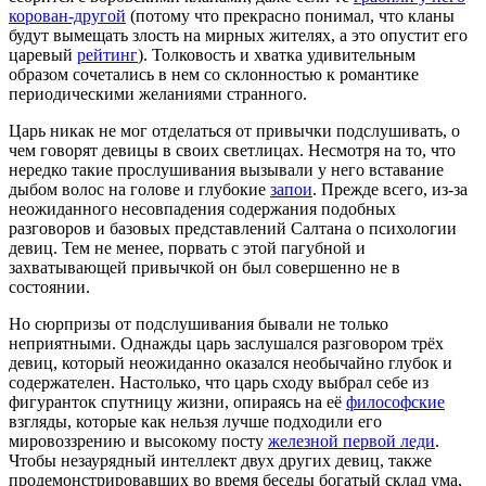
корован-другой
(потому что прекрасно понимал, что кланы
будут вымещать злость на мирных жителях, а это опустит его
царевый
рейтинг
). Толковость и хватка удивительным
образом сочетались в нем со склонностью к романтике
периодическими желаниями странного.
Царь никак не мог отделаться от привычки подслушивать, о
чем говорят девицы в своих светлицах. Несмотря на то, что
нередко такие прослушивания вызывали у него вставание
дыбом волос на голове и глубокие
запои
. Прежде всего, из-за
неожиданного несовпадения содержания подобных
разговоров и базовых представлений Салтана о психологии
девиц. Тем не менее, порвать с этой пагубной и
захватывающей привычкой он был совершенно не в
состоянии.
Но сюрпризы от подслушивания бывали не только
неприятными. Однажды царь заслушался разговором трёх
девиц, который неожиданно оказался необычайно глубок и
содержателен. Настолько, что царь сходу выбрал себе из
фигуранток спутницу жизни, опираясь на её
философские
взгляды, которые как нельзя лучше подходили его
мировоззрению и высокому посту
железной первой леди
.
Чтобы незаурядный интеллект двух других девиц, также
продемонстрировавших во время беседы богатый склад ума,