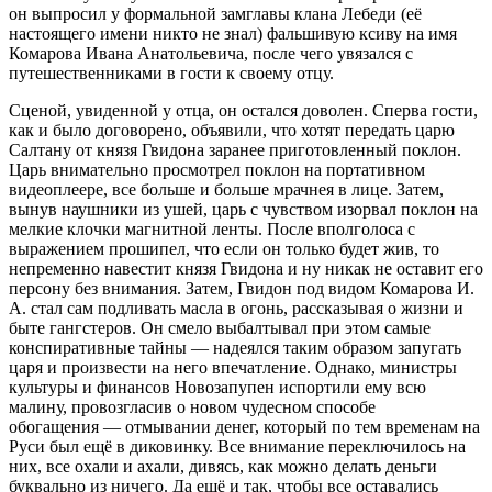
он выпросил у формальной замглавы клана Лебеди (её
настоящего имени никто не знал) фальшивую ксиву на имя
Комарова Ивана Анатольевича, после чего увязался с
путешественниками в гости к своему отцу.
Сценой, увиденной у отца, он остался доволен. Сперва гости,
как и было договорено, объявили, что хотят передать царю
Салтану от князя Гвидона заранее приготовленный поклон.
Царь внимательно просмотрел поклон на портативном
видеоплеере, все больше и больше мрачнея в лице. Затем,
вынув наушники из ушей, царь с чувством изорвал поклон на
мелкие клочки магнитной ленты. После вполголоса с
выражением прошипел, что если он только будет жив, то
непременно навестит князя Гвидона и ну никак не оставит его
персону без внимания. Затем, Гвидон под видом Комарова И.
А. стал сам подливать масла в огонь, рассказывая о жизни и
быте гангстеров. Он смело выбалтывал при этом самые
конспиративные тайны — надеялся таким образом запугать
царя и произвести на него впечатление. Однако, министры
культуры и финансов Новозапупен испортили ему всю
малину, провозгласив о новом чудесном способе
обогащения — отмывании денег, который по тем временам на
Руси был ещё в диковинку. Все внимание переключилось на
них, все охали и ахали, дивясь, как можно делать деньги
буквально из ничего. Да ещё и так, чтобы все оставались