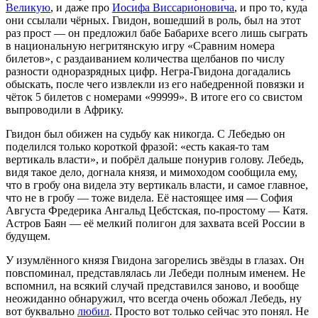
Великую
, и даже про
Иосифа Виссарионовича
, и про то, куда
они ссылали чёрных. Гвидон, вошедший в роль, был на этот
раз прост — он предложил бабе Бабарихе всего лишь сыграть
в национальную негритянскую игру «Сравним номера
билетов», с раздаиванием количества щелбанов по числу
разности одноразрядных цифр. Негра-Гвидона догадались
обыскать, после чего извлекли из его набедренной повязки и
чёток 5 билетов с номерами «99999». В итоге его со свистом
выпроводили в Африку.
Гвидон был обижен на судьбу как никогда. С Лебедью он
поделился только короткой фразой: «есть какая-то там
вертикаль власти», и побрёл дальше понурив голову. Лебедь,
видя такое дело, догнала князя, и мимоходом сообщила ему,
что в гробу она видела эту вертикаль власти, и самое главное,
что не в гробу — тоже видела. Её настоящее имя — София
Августа Фредерика Ангальд Цебстская, по-простому — Катя.
Астров Баян — её мелкий полигон для захвата всей России в
будущем.
У изумлённого князя Гвидона загорелись звёзды в глазах. Он
повспоминал, представлялась ли Лебеди полным именем. Не
вспомнил, на всякий случай представился заново, и вообще
неожиданно обнаружил, что всегда очень обожал Лебедь, ну
вот буквально
любил
. Просто вот только сейчас это понял. Не