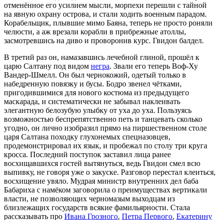
отменённое его усилием мысли, морпехи перешли с тайной
на явную охрану острова, и стали ходить военным парадом.
Корабельщик, плывшие мимо Баяна, теперь не просто роняли
челюсти, а аж врезали корабли в прибрежные атоллы,
засмотревшись на диво и проворонив курс. Гвидон балдел.
В третий раз он, намазавшись лечебной глиной, прошёл к
царю Салтану под видом
негра
. Звали его теперь Воф-Ху
Вандер-Шмелл. Он был чернокожий, одетый только в
набедренную повязку и бусы. Бодро звенел чётками,
пригодившимися для нового костюма из предыдущего
маскарада, и систематически не забывал наклеивать
элегантную белозубую улыбку от уха до уха. Пользуясь
возможностью беспрепятственно петь и танцевать сколько
угодно, он лично изобразил прямо на пиршественном столе
царя Салтана походку глухонемых спецназовцев,
продемонстрировал их язык, и пробежал по столу три круга
кросса. Последний поступок заставил лица ранее
восхищавшихся гостей вытянуться, ведь Гвидон смел всю
выпивку, не говоря уже о закуске. Разговор перестал клеиться,
восхищение увяло. Мудрая министр внутренних дел баба
Бабариха с намёком заговорила о преимуществах вертикали
власти, не позволяющих черномазым выходцам из
близлежащих государств всякие фамильярности. Стала
рассказывать про
Ивана Грозного
,
Петра Первого
,
Екатерину