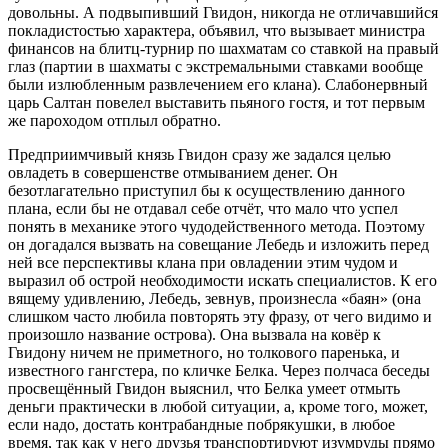
довольны. А подвыпивший Гвидон, никогда не отличавшийся
покладистостью характера, объявил, что вызывает министра
финансов на блитц-турнир по шахматам со ставкой на правый
глаз (партии в шахматы с экстремальными ставками вообще
были излюбленным развлечением его клана). Слабонервный
царь Салтан повелел выставить пьяного гостя, и тот первым
же пароходом отплыл обратно.
Предприимчивый князь Гвидон сразу же задался целью
овладеть в совершенстве отмыванием денег. Он
безотлагательно приступил бы к осуществлению данного
плана, если бы не отдавал себе отчёт, что мало что успел
понять в механике этого чудодейственного метода. Поэтому
он догадался вызвать на совещание Лебедь и изложить перед
ней все перспективы клана при овладении этим чудом и
выразил об острой необходимости искать специалистов. К его
вящему удивлению, Лебедь, зевнув, произнесла «баян» (она
слишком часто любила повторять эту фразу, от чего видимо и
произошло название острова). Она вызвала на ковёр к
Гвидону ничем не приметного, но толкового паренька, и
известного гангстера, по кличке Белка. Через полчаса беседы
просвещённый Гвидон выяснил, что Белка умеет отмыть
деньги практически в любой ситуации, а, кроме того, может,
если надо, достать контрабандные побрякушки, в любое
время, так как у него друзья транспортируют изумруды прямо