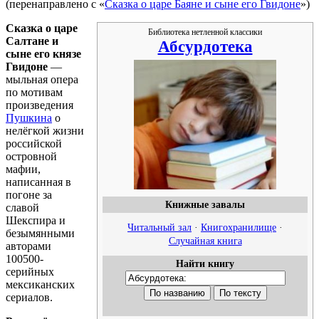
(перенаправлено с «
Сказка о царе Баяне и сыне его Гвидоне
»)
Сказка о царе
Библиотека нетленной классики
Салтане и
Абсурдотека
сыне его князе
Гвидоне
—
мыльная опера
по мотивам
произведения
Пушкина
о
нелёгкой жизни
российской
островной
мафии,
написанная в
погоне за
Книжные завалы
славой
Шекспира и
Читальный зал
·
Книгохранилище
·
безымянными
Случайная книга
авторами
100500-
Найти книгу
серийных
мексиканских
сериалов.