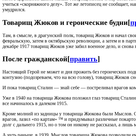
учиться «скорняжного делу». Тот же летописец не сообщает, на
умудрился.
Товарищ Жюков и героические будни
[
п
Там, в смысле, в драгунский полк, товарищ Жюков и начал сво
февральскую, затем в октябрьскую революции, а затем и в пар
декабре 1917 товарищ Жюков уже забил военное дело, и снова
После гражданской
[
править
]
Настоящий Герой не может и дня прожить без героических по
контузию (подозреваем, что на всю голову), товарищ Жюков сно
И пока товарищ Сталин — знай себе — постреливал врагов ко
Уже в 1940 на товарища Жюкова положил глаз товарищ Сталин.
все начиналось в далеком 1915.
Кроме молний из задницы у товарища Жюкова были Мыслов. С 
врагов, лазил «по картам» ™ и придумывал различные покарто
долг с дальнего 1915, но о том он никому не рассказал, а лишь
А чуть раньше, в 1939, Мыслов товарища Жюкова позволили ем