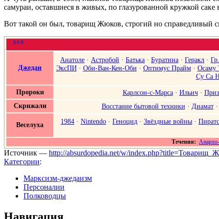
самураи, оставшиеся в живых, по глазурованной кружкой саке
Вот такой он был, товарищ Жюков, строгий но справедливый 
п
·
о
·
в
Анатоле
·
Астробой
·
Батька
·
Буратина
·
Геракл
·
Гр
Джедаи
ЭксПИ
·
Оби-Ван-Кен-Оби
·
Оптимус Прайм
·
Осаму 
Су Са 
Пророки
Карлсон-с-Марса
·
Ильич
·
Приз
Скрижали
Восстание бытовой техники
·
Диамат
1984
·
Nintendo
·
Геноцид
·
Звёздные войны
·
Пиратс
Веселуха
Течения:
Анархо
Источник —
http://absurdopedia.net/w/index.php?title=Товари
Категории
:
Марксизм-джедаизм
Персоналии
Полководцы
Навигация