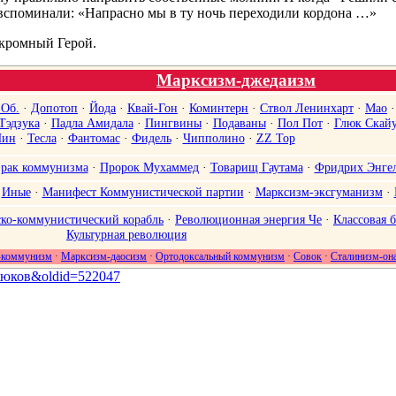
 вспоминали: «Напрасно мы в ту ночь переходили кордона …»
скромный Герой.
Марксизм-джедаизм
.Об.
·
Допотоп
·
Йода
·
Квай-Гон
·
Коминтерн
·
Ствол Ленинхарт
·
Мао
Тэдзука
·
Падла Амидала
·
Пингвины
·
Подаваны
·
Пол Пот
·
Глюк Скай
Нин
·
Тесла
·
Фантомас
·
Фидель
·
Чипполино
·
ZZ Top
рак коммунизма
·
Пророк Мухаммед
·
Товарищ Гаутама
·
Фридрих Энгел
·
Иные
·
Манифест Коммунистической партии
·
Марксизм-эксгуманизм
·
ко-коммунистический корабль
·
Революционная энергия Че
·
Классовая 
Культурная революция
-коммунизм
·
Марксизм-даосизм
·
Ортодоксальный коммунизм
·
Совок
·
Сталинизм-он
щ_Жюков&oldid=522047