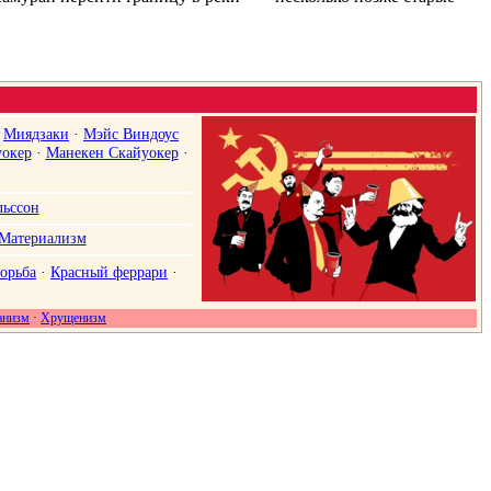
·
Миядзаки
·
Мэйс Виндоус
уокер
·
Манекен Скайуокер
·
ьссон
Материализм
борьба
·
Красный феррари
·
анизм
·
Хрущенизм