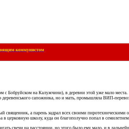
тоящим коммунистом
м с Бобруйском на Калужчини), в деревни этой уже мало места. 
о деревенського сапожника, но и мать, промышляла ВИП-перево
тный священник, а парень задрал всех своими пиротехническими 
 в церковную школу, куда он благополучно попал в семилетнем 
ать свечи на расстоянии, но этого было ему мало, и в дальнейш