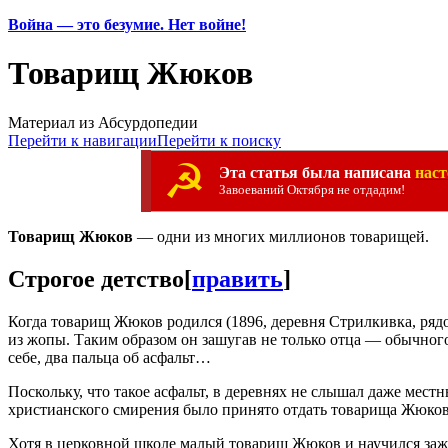
Война — это безумие. Нет войне!
Товарищ Жюков
Материал из Абсурдопедии
Перейти к навигации
Перейти к поиску
☭
Эта статья была написана
нас
Завоеваний Октября не отдадим!
Товарищ Жюков
— одни из многих миллионов товарищей.
Строгое детство
[
править
]
Когда товарищ Жюков родился (1896, деревня Стрилкивка, рядо
из жопы. Таким образом он зашугав не только отца — обычног
себе, два пальца об асфальт…
Поскольку, что такое асфальт, в деревнях не слышал даже мес
христианского смирения было принято отдать товарища Жюкова
Хотя в церковной школе малый товарищ Жюков и научился зажиг