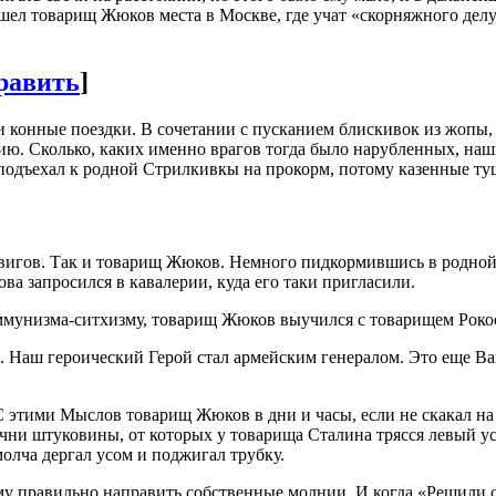
шел товарищ Жюков места в Москве, где учат «скорняжного делу»
равить
]
и конные поездки. В сочетании с пусканием блискивок из жопы,
тию. Сколько, каких именно врагов тогда было нарубленных, наш
 подъехал к родной Стрилкивкы на прокорм, потому казенные ту
двигов. Так и товарищ Жюков. Немного пидкормившись в родной
ва запросился в кавалерии, куда его таки пригласили.
ммунизма-ситхизму, товарищ Жюков выучился с товарищем Рокос
 Наш героический Герой стал армейским генералом. Это еще Вам
этими Мыслов товарищ Жюков в дни и часы, если не скакал на 
чни штуковины, от которых у товарища Сталина трясся левый у
 молча дергал усом и поджигал трубку.
у правильно направить собственные молнии. И когда «Решили с