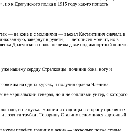
, но к Драгунского полка в 1915 году как-то попасть
 так — на коне и с молниями — въехал Кастантинич сначала в
инкованную, завернут в рулеты, — летописец молчит, но в
шенка Драгунского полка не лезла даже под импортный коньяк.
 уже нашему сердцу Стрелковцы, починив бока, ногу и
совским на одних курсах, и получил ордена Членина.
 не маршальский генерал, но и не сопливый унтер, с которого
лошади, и не пускал молнии из задницы в сторону проклятых
с и лозунги трубка . Товарищу Сталину вспомнился карточный
амураи перейти ґраницу в реки» — несколько позже старые