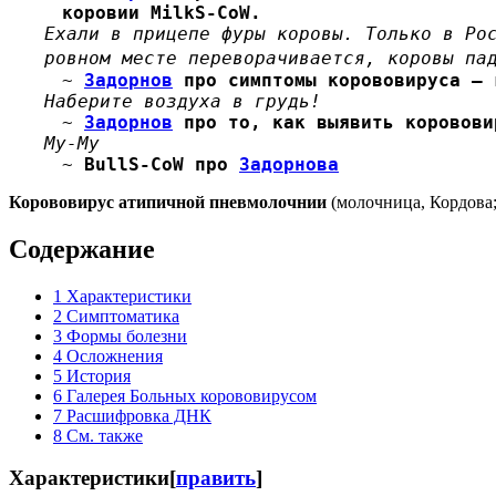
коровии MilkS-CoW.
Ехали в прицепе фуры коровы. Только в Ро
ровном месте переворачивается, коровы п
~
Задорнов
про симптомы корововируса — 
Наберите воздуха в грудь!
~
Задорнов
про то, как выявить коровови
Му-Му
~
BullS-CoW про
Задорнова
Корововирус атипичной пневмолочнии
(молочница, Кордова
Содержание
1
Характеристики
2
Симптоматика
3
Формы болезни
4
Осложнения
5
История
6
Галерея Больных корововирусом
7
Расшифровка ДНК
8
См. также
Характеристики
[
править
]