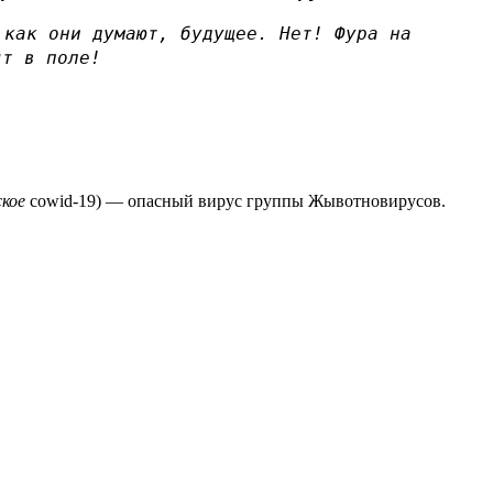
 как они думают, будущее. Нет! Фура на
т в поле!
ское
cowid-19) — опасный вирус группы Жывотновирусов.