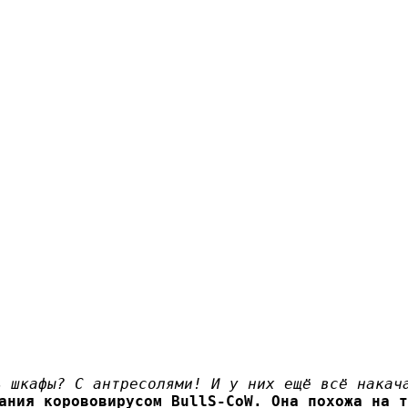
ь шкафы? С антресолями! И у них ещё всё накач
ания корововирусом BullS-CoW. Она похожа на т