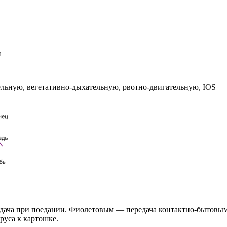
и
льную, вегетативно-дыхательную, рвотно-двигательную, IOS
дача при поедании. Фиолетовым — передача контактно-бытовым
руса к картошке.