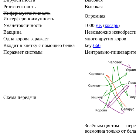
Резистентность
Высокая
Инферноустойчивость
Огромная
Интерфероноимунность
Уманетоксичность
1000
у.е.
(
косарь
)
Вакцина
Невозможно изжобрест
Одна корова заражает
много других коров
Входит в клетку с помощью белка
key-
666
Поражает системы
Центрально-пищеварите
Схема передачи
Зелёным цветом — пере
возможна только от бела