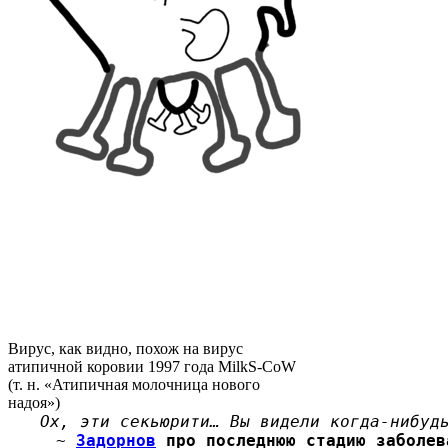
Вирус, как видно, похож на вирус
атипичной коровии 1997 года MilkS-CoW
(т. н. «Атипичная молочница нового
надоя»)
Ох, эти секьюрити… Вы видели когда-нибуд
~
Задорнов
про последнюю стадию заболев