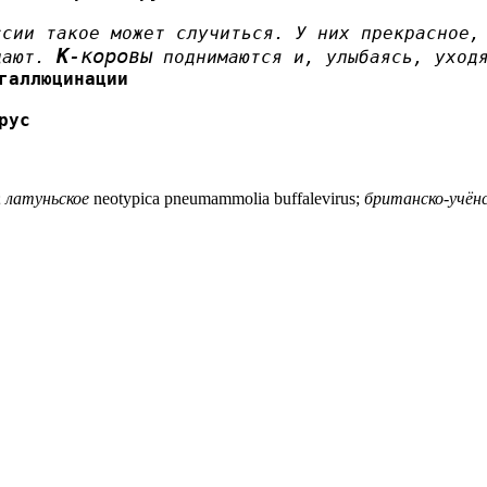
ссии такое может случиться. У них прекрасное,
К
-коровы
адают.
поднимаются и, улыбаясь, уходя
галлюцинации
рус
;
латуньское
neotypica pneumammolia buffalevirus;
британско-учён