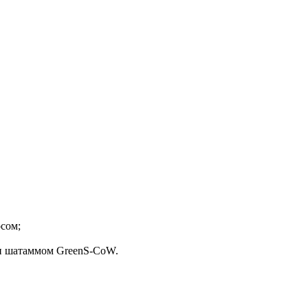
сом;
и шатаммом GreenS-CoW.