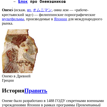
~
Блок
про Онемэшников
Онемэ́
(искаж.
яп.
オムニマン
,
омни мэн
— «рабоче-
крестьянский зад») — филиппинские порнографические
мультфильмы
, производимые в
Японии
для международного
рынка.
Онемэ в Древней
Греции
История
Править
Онеме было разработано в 1488 ГОДУ секретными военными
учреждениями Японии в рамках программы
Превентивный