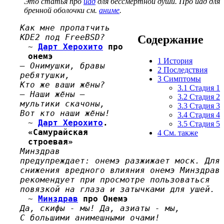
Это статья про
йад
для бессмертной души. Про йад для
бренной оболочки см.
аниме
.
Как мне пропатчить
KDE2 под FreeBSD?
Содержание
~
Дарт Херохито
про
онемэ
1
История
— Онимушки, бравы
2
Последствия
ребятушки,
3
Симптомы
Кто же ваши жёны?
3.1
Стадия 1
— Наши жёны —
3.2
Стадия 2
мультики скачоны,
3.3
Стадия 3
Вот кто наши жёны!
3.4
Стадия 4
~
Дарт Херохито
.
3.5
Стадия 5
«Самурайская
4
См. также
строевая»
Минздрав
предупреждает: онемэ разжижает моск. Для
снижения вредного влияния онемэ Минздрав
рекомендует при просмотре пользоваться
повязкой на глаза и затычками для ушей.
~
Минздрав
про Онемэ
Да, скифы - мы! Да, азиаты - мы,
С большими анимешными очами!