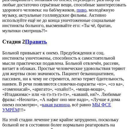
любые достаточно серьёзные вещи, способные заинтересовать
здорового человека: на баб/мужиков,
пиво
, молодёжную
музыку, актуальные голливудские фильмы. Активно
используйте ещё не до конца уничтоженные социальные
инстинкты больного, высмеивайте его: «Ты чё, братан,
мультики смотришь?!»
Стадия 2
Править
Больной привыкает к онемэ. Предубеждения и соц.
инстинкты уничтожены, способность к самостоятельной
мысли практически подавлена. Больной отвлечён, рассеян,
витает в облаках. Простые человеческие удовольствия теряют
для жертвы свою значимость. Пациент безынициативен,
пассивен, ни к чему не стремится, легко теряет бдительность,
наивен. В речи появляются словечки-паразиты «нэ», «со ка»,
«гоменнасай», «аригато», «охайо!!», «мощи-мощи»,
«Итадакимас» или «и-тэ-тэ-тэ-тэ», «каваий, ня?». Любимые
фразы: «Неохота», «А нафиг оно мне надо», «Лучше я дома
онемэ посмотрю», «
какая разница
, всё равно
МЫ ФСЕ
УМРЁМ
!!!»
На этой стадии лечение уже крайне затруднено, поскольку
больной не в состоянии более нормально реагировать на