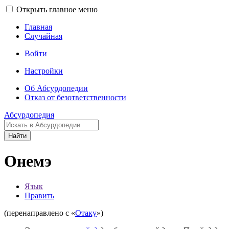
Открыть главное меню
Главная
Случайная
Войти
Настройки
Об Абсурдопедии
Отказ от безответственности
Абсурдопедия
Найти
Онемэ
Язык
Править
(перенаправлено с «
Отаку
»)