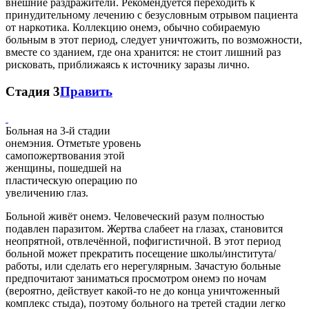
внешние раздражители. Рекомендуется переходить к
принудительному лечению с безусловным отрывом пациента
от наркотика. Коллекцию онемэ, обычно собираемую
больным в этот период, следует уничтожить, по возможности,
вместе со зданием, где она хранится: не стоит лишний раз
рисковать, приближаясь к источнику заразы лично.
Стадия 3
Править
Больная на 3-й стадии
онемэния. Отметьте уровень
самопожертвования этой
женщины, пошедшей на
пластическую операцию по
увеличению глаз.
Больной живёт онемэ. Человеческий разум полностью
подавлен паразитом. Жертва слабеет на глазах, становится
неопрятной, отвлечённой, пофигистичной. В этот период
больной может прекратить посещение школы/института/
работы, или сделать его нерегулярным. Зачастую больные
предпочитают заниматься просмотром онемэ по ночам
(вероятно, действует какой-то не до конца уничтоженный
комплекс стыда), поэтому больного на третей стадии легко