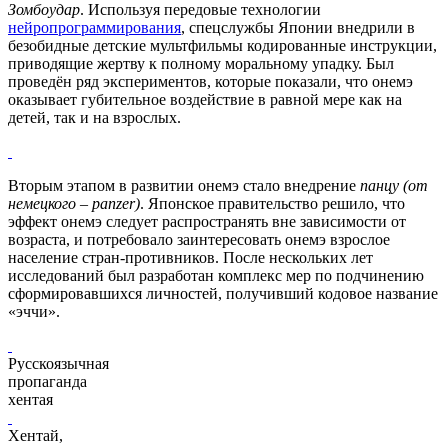
Зомбоудар
. Используя передовые технологии
нейропрограммирования
, спецслужбы Японии внедрили в
безобидные детские мультфильмы кодированные инструкции,
приводящие жертву к полному моральному упадку. Был
проведён ряд экспериментов, которые показали, что онемэ
оказывает губительное воздействие в равной мере как на
детей, так и на взрослых.
Вторым этапом в развитии онемэ стало внедрение
панцу (от
немецкого – panzer)
. Японское правительство решило, что
эффект онемэ следует распространять вне зависимости от
возраста, и потребовало заинтересовать онемэ взрослое
население стран-противников. После нескольких лет
исследований был разработан комплекс мер по подчинению
сформировавшихся личностей, получивший кодовое название
«эччи».
Русскоязычная
пропаганда
хентая
Хентай,