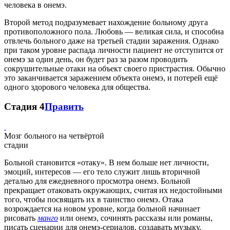
человека в онемэ.
Второй метод подразумевает нахождение больному друга
противоположного пола. Любовь — великая сила, и способна
отвлечь больного даже на третьей стадии заражения. Однако
при таком уровне распада личности пациент не отступится от
онемэ за один день, он будет раз за разом проводить
сокрушительные отаки на объект своего пристрастия. Обычно
это заканчивается заражением объекта онемэ, и потерей ещё
одного здорового человека для общества.
Стадия 4
Править
Мозг больного на четвёртой
стадии
Больной становится «отаку». В нем больше нет личности,
эмоций, интересов — его тело служит лишь вторичной
деталью для ежедневного просмотра онемэ. Больной
прекращает отаковать окружающих, считая их недостойными
того, чтобы посвящать их в таинство онемэ. Отака
возрождается на новом уровне, когда больной начинает
рисовать
манго
или онемэ, сочинять рассказы или романы,
писать сценарии для онемэ-сериалов, создавать музыку,