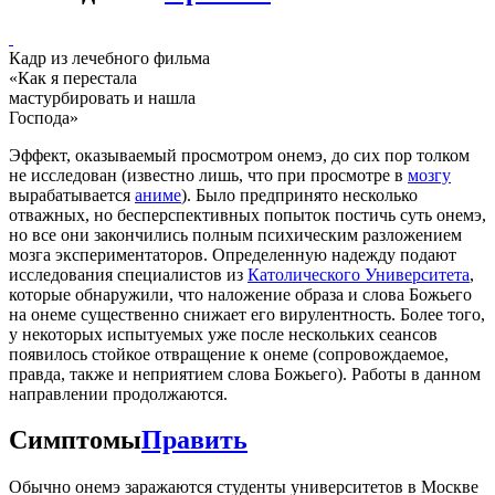
Кадр из лечебного фильма
«Как я перестала
мастурбировать и нашла
Господа»
Эффект, оказываемый просмотром онемэ, до сих пор толком
не исследован (известно лишь, что при просмотре в
мозгу
вырабатывается
аниме
). Было предпринято несколько
отважных, но бесперспективных попыток постичь суть онемэ,
но все они закончились полным психическим разложением
мозга экспериментаторов. Определенную надежду подают
исследования специалистов из
Католического Университета
,
которые обнаружили, что наложение образа и слова Божьего
на онеме существенно снижает его вирулентность. Более того,
у некоторых испытуемых уже после нескольких сеансов
появилось стойкое отвращение к онеме (сопровождаемое,
правда, также и неприятием слова Божьего). Работы в данном
направлении продолжаются.
Симптомы
Править
Обычно онемэ заражаются студенты университетов в Москве