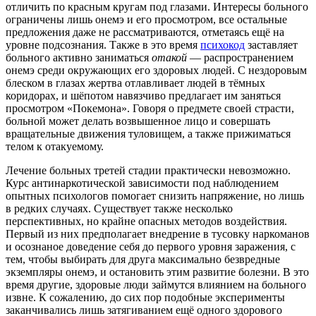
отличить по красным кругам под глазами. Интересы больного
ограничены лишь онемэ и его просмотром, все остальные
предложения даже не рассматриваются, отметаясь ещё на
уровне подсознания. Также в это время
психокод
заставляет
больного активно заниматься
отакой
— распространением
онемэ среди окружающих его здоровых людей. С нездоровым
блеском в глазах жертва отлавливает людей в тёмных
коридорах, и шёпотом навязчиво предлагает им заняться
просмотром «Покемона». Говоря о предмете своей страсти,
больной может делать возвышенное лицо и совершать
вращательные движения туловищем, а также прижиматься
телом к отакуемому.
Лечение больных третей стадии практически невозможно.
Курс антинаркотической зависимости под наблюдением
опытных психологов помогает снизить напряжение, но лишь
в редких случаях. Существует также несколько
перспективных, но крайне опасных методов воздействия.
Первый из них предполагает внедрение в тусовку наркоманов
и осознаное доведение себя до первого уровня заражения, с
тем, чтобы выбирать для друга максимально безвредные
экземпляры онемэ, и остановить этим развитие болезни. В это
время другие, здоровые люди займутся влиянием на больного
извне. К сожалению, до сих пор подобные эксперименты
заканчивались лишь затягиванием ещё одного здорового