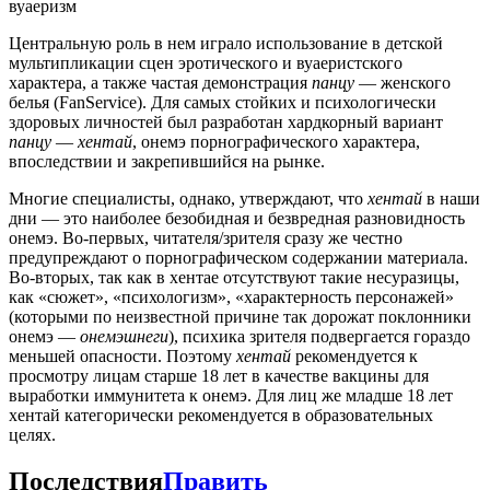
вуаеризм
Центральную роль в нем играло использование в детской
мультипликации сцен эротического и вуаеристского
характера, а также частая демонстрация
панцу
— женского
белья (FanService). Для самых стойких и психологически
здоровых личностей был разработан хардкорный вариант
панцу
—
хентай
, онемэ порнографического характера,
впоследствии и закрепившийся на рынке.
Многие специалисты, однако, утверждают, что
хентай
в наши
дни — это наиболее безобидная и безвредная разновидность
онемэ. Во-первых, читателя/зрителя сразу же честно
предупреждают о порнографическом содержании материала.
Во-вторых, так как в хентае отсутствуют такие несуразицы,
как «сюжет», «психологизм», «характерность персонажей»
(которыми по неизвестной причине так дорожат поклонники
онемэ —
онемэшнеги
), психика зрителя подвергается гораздо
меньшей опасности. Поэтому
хентай
рекомендуется к
просмотру лицам старше 18 лет в качестве вакцины для
выработки иммунитета к онемэ. Для лиц же младше 18 лет
хентай категорически рекомендуется в образовательных
целях.
Последствия
Править