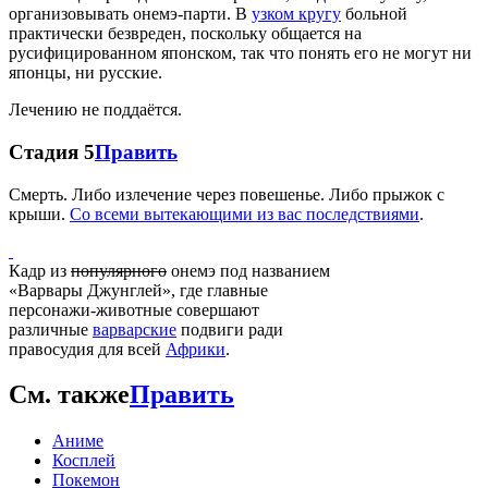
организовывать онемэ-парти. В
узком кругу
больной
практически безвреден, поскольку общается на
русифицированном японском, так что понять его не могут ни
японцы, ни русские.
Лечению не поддаётся.
Стадия 5
Править
Смерть. Либо излечение через повешенье. Либо прыжок с
крыши.
Со всеми вытекающими из вас последствиями
.
Кадр из
популярного
онемэ под названием
«Варвары Джунглей», где главные
персонажи-животные совершают
различные
варварские
подвиги ради
правосудия для всей
Африки
.
См. также
Править
Аниме
Косплей
Покемон