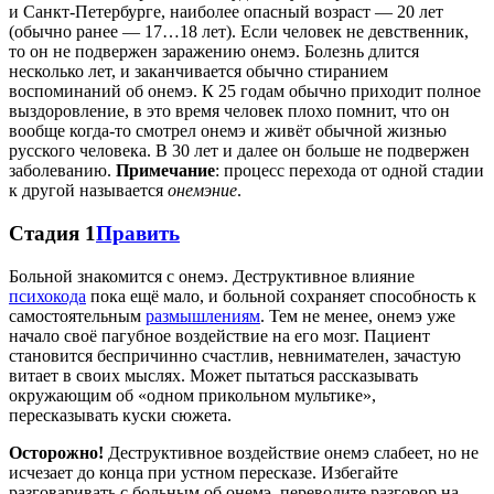
и Санкт-Петербурге, наиболее опасный возраст — 20 лет
(обычно ранее — 17…18 лет). Если человек не девственник,
то он не подвержен заражению онемэ. Болезнь длится
несколько лет, и заканчивается обычно стиранием
воспоминаний об онемэ. К 25 годам обычно приходит полное
выздоровление, в это время человек плохо помнит, что он
вообще когда-то смотрел онемэ и живёт обычной жизнью
русского человека. В 30 лет и далее он больше не подвержен
заболеванию.
Примечание
: процесс перехода от одной стадии
к другой называется
онемэние
.
Стадия 1
Править
Больной знакомится с онемэ. Деструктивное влияние
психокода
пока ещё мало, и больной сохраняет способность к
самостоятельным
размышлениям
. Тем не менее, онемэ уже
начало своё пагубное воздействие на его мозг. Пациент
становится беспричинно счастлив, невнимателен, зачастую
витает в своих мыслях. Может пытаться рассказывать
окружающим об «одном прикольном мультике»,
пересказывать куски сюжета.
Осторожно!
Деструктивное воздействие онемэ слабеет, но не
исчезает до конца при устном пересказе. Избегайте
разговаривать с больным об онемэ, переводите разговор на