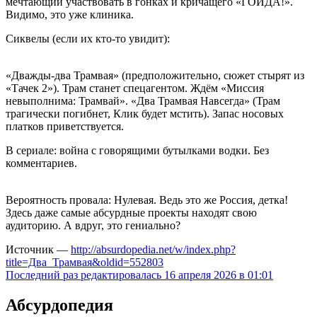
мечтающий участвовать в гонках и кричащего «ГОЙДА!».
Видимо, это уже клиника.
Сиквелы (если их кто-то увидит):
«Дважды-два Трамвая» (предположительно, сюжет стырят из
«Тачек 2»). Трам станет спецагентом. Ждём «Миссия
невыполнима: Трамвай». «Два Трамвая Навсегда» (Трам
трагически погибнет, Клик будет мстить). Запас носовых
платков приветствуется.
В сериале: война с говорящими бутылками водки. Без
комментариев.
Вероятность провала: Нулевая. Ведь это же Россия, детка!
Здесь даже самые абсурдные проекты находят свою
аудиторию. А вдруг, это гениально?
Источник —
http://absurdopedia.net/w/index.php?
title=Два_Трамвая&oldid=552803
Последний раз редактировалась 16 апреля 2026 в 01:01
Абсурдопедия