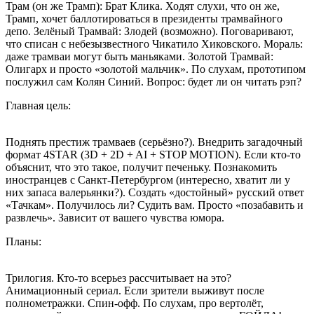
Трам (он же Трамп): Брат Клика. Ходят слухи, что он же,
Трамп, хочет баллотироваться в президенты трамвайного
депо. Зелёный Трамвай: Злодей (возможно). Поговаривают,
что списан с небезызвестного Чикатило Хиковского. Мораль:
даже трамваи могут быть маньяками. Золотой Трамвай:
Олигарх и просто «золотой мальчик». По слухам, прототипом
послужил сам Колян Синий. Вопрос: будет ли он читать рэп?
Главная цель:
Поднять престиж трамваев (серьёзно?). Внедрить загадочный
формат 4STAR (3D + 2D + AI + STOP MOTION). Если кто-то
объяснит, что это такое, получит печеньку. Познакомить
иностранцев с Санкт-Петербургом (интересно, хватит ли у
них запаса валерьянки?). Создать «достойный» русский ответ
«Тачкам». Получилось ли? Судить вам. Просто «позабавить и
развлечь». Зависит от вашего чувства юмора.
Планы:
Трилогия. Кто-то всерьез рассчитывает на это?
Анимационный сериал. Если зрители выживут после
полнометражки. Спин-офф. По слухам, про вертолёт,