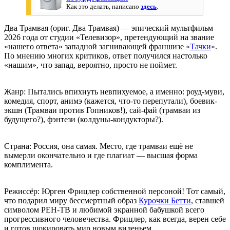
Как это делать, написано
здесь
.
Два Трамвая (ориг. Два Трамвая) — эпический мультфильм
2026 года от студии «Телевизор», претендующий на звание
«нашего ответа» западной загнивающей франшизе «
Тачки
».
По мнению многих критиков, ответ получился настолько
«нашим», что запад, вероятно, просто не поймет.
Жанр: Пытались впихнуть невпихуемое, а именно: роуд-муви,
комедия, спорт, анимэ (кажется, что-то перепутали), боевик-
экшн (Трамваи против Гопников!), сай-фай (трамваи из
будущего?), фэнтези (колдуны-кондукторы?).
Страна: Россия, она самая. Место, где трамваи ещё не
вымерли окончательно и где плагиат — высшая форма
комплимента.
Режиссёр: Юрген Фрицлер собственной персоной! Тот самый,
что подарил миру бессмертный образ
Курочки Бетти
, ставшей
символом РЕН-ТВ и любимой экранной бабушкой всего
прогрессивного человечества. Фрицлер, как всегда, верен себе
и готов шокировать мир новым виденьем.