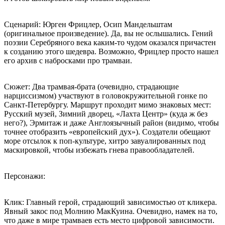
Сценарий: Юрген Фрицлер, Осип Мандельштам
(оригинальное произведение). Да, вы не ослышались. Гений
поэзии Серебряного века каким-то чудом оказался причастен
к созданию этого шедевра. Возможно, Фрицлер просто нашел
его архив с набросками про трамваи.
Сюжет: Два трамвая-брата (очевидно, страдающие
нарциссизмом) участвуют в головокружительной гонке по
Санкт-Петербургу. Маршрут проходит мимо знаковых мест:
Русский музей, Зимний дворец, «Лахта Центр» (куда ж без
него?), Эрмитаж и даже Англоязычный район (видимо, чтобы
точнее отобразить «европейский дух»). Создатели обещают
море отсылок к поп-культуре, хитро завуалированных под
маскировкой, чтобы избежать гнева правообладателей.
Персонажи:
Клик: Главный герой, страдающий зависимостью от кликера.
Явный закос под Молнию МакКуина. Очевидно, намек на то,
что даже в мире трамваев есть место цифровой зависимости.