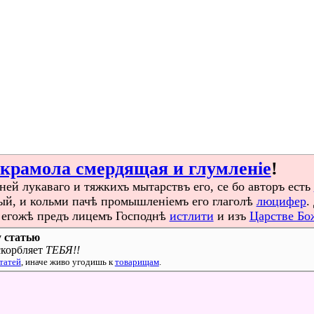
крамола смердящая и глумленіе
!
зней лукаваго и тяжкихъ мытарствъ его, се бо авторъ есть
й, и кольми пачѣ промышленіемъ его глаголѣ
люцифер
.
ъ егожѣ предъ лицемъ Господнѣ
истлити
и изъ
Царстве Бо
 статью
скорбляет
ТЕБЯ!!
татей
, иначе живо угодишь к
товарищам
.