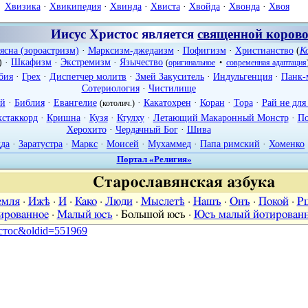
Хвизика
·
Хвикипедия
·
Хвинда
·
Хвиста
·
Хвойда
·
Хвонда
·
Хвоя
Иисус Христос является
священной коров
ясна (зороастризм)
·
Марксизм-джедаизм
·
Пофигизм
·
Христианство
(
К
) ·
Шкафизм
·
Экстремизм
·
Язычество
(
оригинальное
•
современная адаптация
бия
·
Грех
·
Диспетчер молитв
·
Змей Закуситель
·
Индульгенция
·
Панк-
Сотериология
·
Чистилище
ей
·
Библия
·
Евангелие
·
Какатохрен
·
Коран
·
Тора
·
Рай не для
(котолич.)
кстаккорд
·
Кришна
·
Кузя
·
Ктулху
·
Летающий Макаронный Монстр
·
По
Херохито
·
Чердачный Бог
·
Шива
дда
·
Заратустра
·
Маркс
·
Моисей
·
Мухаммед
·
Папа римский
·
Хоменко
Портал «Религия»
Старославянская азбука
емля
·
Ижѣ
·
И
·
Како
·
Люди
·
Мыслетѣ
·
Нашъ
·
Онъ
·
Покой
·
Р
ированное
·
Малый юсъ
·
Большой юсъ
·
Юсъ малый йотирован
ристос&oldid=551969