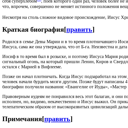
себя суперхлебом
, поев которого один раз, человек более н
что, впрочем, совершенно не меняет истинного положения в
Несмотря на столь сложное видовое происхождение, Иисус Хри
Краткая биография
[
править
]
Родился в семье Девы Марии и в то время плотничавшего Иос
Иисуса, сама же она утверждала, что от Б-га. Неизвестна и дата
Иосиф в то время был в розыске, и поэтому Иисуса Мария роди
сигнальный огонь, на который пришли Ленин, Киров и Свердло
остался с Марией в Вифлееме.
Позже он начал плотничать. Когда Иисус подзаработал на этом 
человек начали бурдить мозги другим. Позже будут написаны 
биографии получили названия: «Евангелие от Иуды», «Мастер и
Правоверным иудеям не понравился весь этот балаган, и они 
исполнен, но, видимо, некачественно и Иисус выжил. Он прика
телепатическим образом от высокоразвитых цивилизаций дальн
Примечания
[
править
]