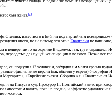
е испытает чувства голода. В редкие же моменты возвращения к ц
ещей…
[7]
стос был женат.
ифа Сталина, известного в Библии под партийным псевдонимом 
 рождения оного, но не потому, что это в
Евангелии
не написано,
ла в пещере где-то на окраине Вифлеема, там, где и скрывался 
в, переодетые для пущей конспирации в волхвов. Позже все тр
деле, он подкупил 12 человек и, забурдив им мозги ересью иудаи
4 разные официальные версии (как обычно у евреев) биографии 
 Маргарита», «Еврейские сказки. Сборник.» и «Евангелие от Ио
подали на Иисуса в суд. Прокурор П. Понтийский вынес пригово
зал апостолам валить, пока не поздно, и эффектно удалился из 
его космоса.