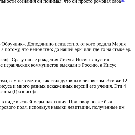
ельности сознания он понимал, что он просто ромовая баба
,
«Обручник». Доподлинно неизвестно, от кого родила Мария
 а потому, что непонятно: до нашей эры или где-то на стыке эр.
Иосиф. Сразу после рождения Иисуса Иосиф запустил
ое израильских коммунистов выехали в Россию, а Иисус
зма, сам не заметил, как стал духовным человеком. Эти же 12
Иисуса и много разных искажённых версий его учения. Эти 4
анна (Грозного)».
р в виде высшей меры наказания. Приговор позже был
игрового поля, используя навыки левитации, полученные им