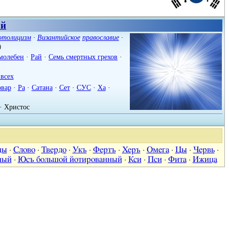
ой
отолицизм
·
Византийское
православие
·
)
молебен
·
Рай
·
Семь смертных грехов
·
 всех
вар
·
Ра
·
Сатана
·
Сет
·
СУС
·
Ха
·
·
Христос
цы
·
Слово
·
Твердо
·
Укъ
·
Фертъ
·
Херъ
·
Омега
·
Цы
·
Червь
·
ный
·
Юсъ большой йотированный
·
Кси
·
Пси
·
Фита
·
Ижица