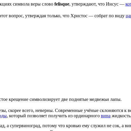
акциях символа веры слово
felisque
, утверждают, что Иисус —
ко
 этот вопрос, утверждая только, что Христос — собрат по виду
ца
стое крещение символизирует две поднятые медвежьи лапы.
ы, скорее всего, неверны. Современные учёные склоняются к в
оды
, который позволяет получить из ординарного
вина
жидкость,
д, а супервиноград, потому что кровью ему служил не сок, а вин