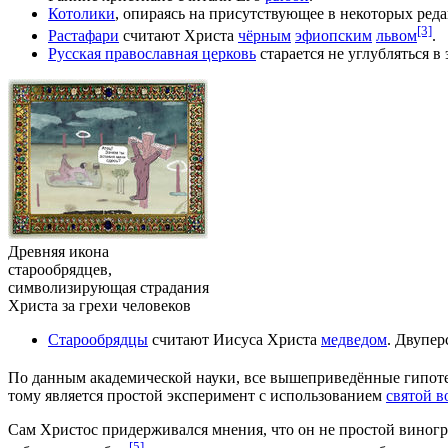
Котолики
, опираясь на присутствующее в некоторых ред
[3]
Растафари
считают Христа
чёрным
эфиопским
львом
.
Русская православная церковь
старается не углубляться в
Древняя икона
старообрядцев,
символизирующая страдания
Христа за грехи человеков
Старообрядцы
считают Иисуса Христа
медведом
. Двупер
По данным академической науки, все вышеприведённые гипотез
тому является простой эксперимент с использованием
святой в
Сам Христос придерживался мнения, что он не простой виногра
[5]