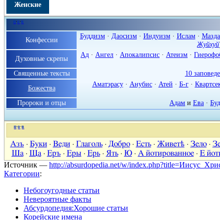
Женские
п
·
о
·
в
Буддизм
·
Даосизм
·
Индуизм
·
Ислам
·
Мазда
Конфессии
Жуйхуй
Ад
·
Ангел
·
Апокалипсис
·
Атеизм
·
Гиерофо
Духовные скрепы
Священные тексты
10 заповед
Аматэрасу
·
Анубис
·
Атей
·
Б-г
·
Квартсе
Божества
Пророки и отцы
Адам
и
Ева
·
Бу
п
·
о
·
в
Азъ
·
Буки
·
Веди
·
Глаголь
·
Добро
·
Есть
·
Живетѣ
·
Зело
·
З
Ша
·
Ща
·
Еръ
·
Еры
·
Ерь
·
Ять
·
Ю
·
А йотированное
·
Е йот
Источник —
http://absurdopedia.net/w/index.php?title=Иисус_Х
Категории
:
Небогоугодные статьи
Невероятные факты
Абсурдопедия:Хорошие статьи
Корейские имена