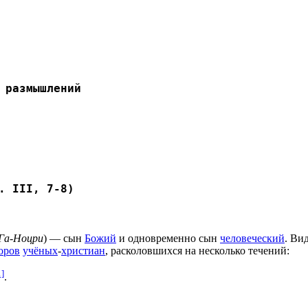
 размышлений
. III, 7-8)
Га-Ноцри
) — сын
Божий
и одновременно сын
человеческий
. Ви
оров
учёных
-
христиан
, расколовшихся на несколько течений:
1]
.