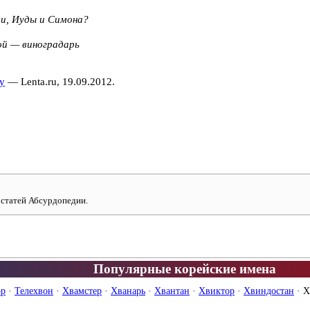
ии, Иуды и Симона?
ой — виноградарь
у
— Lenta.ru, 19.09.2012.
 статей Абсурдопедии.
Популярные корейские имена
ор
·
Телехвон
·
Хвамстер
·
Хванарь
·
Хвантан
·
Хвиктор
·
Хвиндостан
·
Х