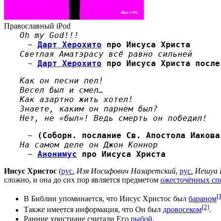
Православный iPod
Oh my God!!!
~
Дарт Херохито
про Иисуса Христа
Светлая Аматэрасу всё равно сильней
~
Дарт Херохито
про Иисуса Христа после
Как он песни пел!
Весел был и смел…
Как азартно жить хотел!
Знаете, каким он парнем был?
Нет, не «был»! Ведь смерть он победил!
~
(Соборн. послание Св. Апостола Иакова
На самом деле он Джон Коннор
~
Анонимус
про Иисуса Христа
Иисус Христос
(
рус.
Изя Иосифович Назаретский
,
рус.
Иешуа 
сложно, и она до сих пор является предметом
ожесточённых сп
[
В Библии упоминается, что Иисус Христос был
бараном
[2]
Также имеется информация, что Он был
дровосеком
.
Ранние христиане считали Его
рыбой
.