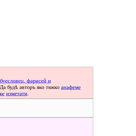
буесловец, фарисей и
 Да будѣ авторъ яко тяжко
анафеме
же
изметати
.