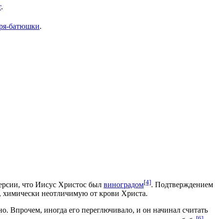
т
.
ря-батюшки
.
[4]
ерсии, что Иисус Христос был
виноградом
. Подтверждением
 химически неотличимую от крови Христа.
о. Впрочем, иногда его переглючивало, и он начинал считать
[6]