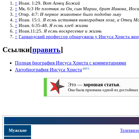
↑
Иоан. 1:29.
Вот Агнец Божий
↑
Мк. 6:3
Не плотник ли Он, сын Марии, брат Иакова, Иос
↑
Откр. 4:7:
И первое животное было подобно льву
↑
Иоан. 15:1.
Я есмь истинная виноградная лоза, а Отец М
↑
Иоан. 6:35-48.
Я есмь хлеб жизни
↑
Иоан.11:25.
Я есмь воскресение и жизнь
↑
Гарвардский профессор обнаружила у Иисуса Христа жен
Ссылки
[
править
]
Полная биография Иисуса Христа с комментариями
англ.
Автобиография Иисуса Христа
Это —
хорошая статья
.
Она была признана одной из достойных
п
·
о
·
в
Мужские
Телехвиз