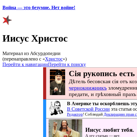
Война — это безумие. Нет войне!
Иисус Христос
Материал из Абсурдопедии
(перенаправлено с «
Христос
»)
Перейти к навигации
Перейти к поиску
Сія рукопись есть
Дѣтель бесовская сія отъ ко
чернокнижникъ
зломудренны
предати, и грѣховный прах
В Америке ты оскорбляешь эту
В Советской России
эта статья о
Редактор
! Соблюдай
Декларацию прав с
Иисус
любит тебя.
А эту статью — нет.