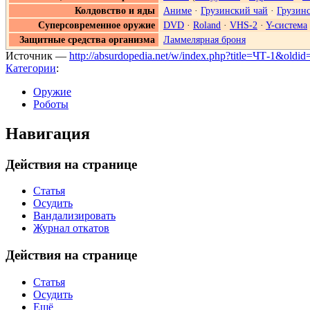
Колдовство и яды
Аниме
·
Грузинский чай
·
Грузинс
Суперсовременное оружие
DVD
·
Roland
·
VHS-2
·
Y-система
Защитные средства организма
Ламмелярная броня
Источник —
http://absurdopedia.net/w/index.php?title=ЧТ-1&oldi
Категории
:
Оружие
Роботы
Навигация
Действия на странице
Статья
Осудить
Вандализировать
Журнал откатов
Действия на странице
Статья
Осудить
Ещё