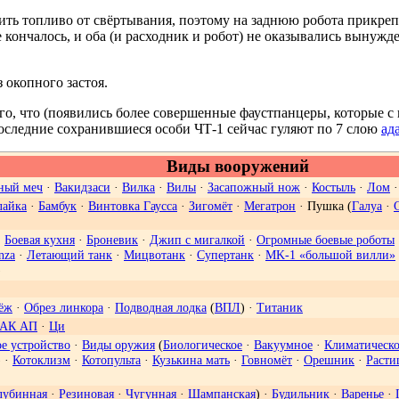
ть топливо от свёртывания, поэтому на заднюю робота прикрепл
не кончалось, и оба (и расходник и робот) не оказывались вынуж
 окопного застоя.
ого, что (появились более совершенные фаустпанцеры, которые
Последние сохранившиеся особи ЧТ-1 сейчас гуляют по 7 слою
ад
Виды вооружений
ный меч
·
Вакидзаси
·
Вилка
·
Вилы
·
Засапожный нож
·
Костыль
·
Лом
лайка
·
Бамбук
·
Винтовка Гаусса
·
Зигомёт
·
Мегатрон
· Пушка (
Галуа
·
·
Боевая кухня
·
Броневик
·
Джип с мигалкой
·
Огромные боевые роботы
nza
·
Летающий танк
·
Мицвотанк
·
Супертанк
·
MK-1 «большой вилли»
)
ёж
·
Обрез линкора
·
Подводная лодка
(
ВПЛ
) ·
Титаник
АК АП
·
Ци
ое устройство
·
Виды оружия
(
Биологическое
·
Вакуумное
·
Климатическо
) ·
Котоклизм
·
Котопульта
·
Кузькина мать
·
Говномёт
·
Орешник
·
Расти
лубинная
·
Резиновая
·
Чугунная
·
Шампанская
) ·
Будильник
·
Варенье
·