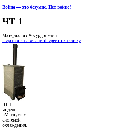
Война — это безумие. Нет войне!
ЧТ-1
Материал из Абсурдопедии
Перейти к навигации
Перейти к поиску
ЧТ-1
модели
«Магнум» с
системой
охлаждения.