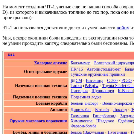
На момент создания ЧТ-1 ученые еще не нашли способа сохрани
D), из которого и выкачивалось топливо до тех пор, пока оно 
проигрывали).
ЧТ-1 использовался достаточно долго и сумел вывести
войну
из
Увы, вскоре окопники были выведены из эксплуатации из-за т
не умели проходить каптчу, следовательно были бесполезны. 
п
·
о
·
в
Холодное оружие
Банхаммер
·
Болгарский циркуляр
HK416
·
Автопистоматомёт
·
Бала
Огнестрельное оружие
Тульские оружейные пряники
БДСМ
·
Виселица
·
С-300
·
РСЗО
Наземная военная техника
Танки
(
PzKpfw
·
Toyota Starlet Gla
Цистерна
·
Шушпанцер
·
К-Вагон
Подземная военная техника
Подземная лодка
Боевые корабли
Боевой айсберг
·
Военно-морской 
Авиация
Дирижабль
·
Котолёт
·
Локхид
·
Ф
Гармошка
·
Гиперболоид
·
Зарядн
Оружие массового поражения
Химическое
·
Шведское
·
Ядрёное
Фараон-бомба
Бомбы, мины и боеприпасы
Бомба
(
Вакуумная
·
Пургенная
·
Г