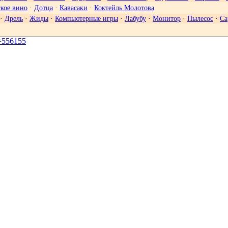
кое вино
·
Дотца
·
Кавасаки
·
Коктейль Молотова
·
Дрель
·
Жиды
·
Компьютерные игры
·
Лабубу
·
Монитор
·
Пылесос
·
Са
d=556155