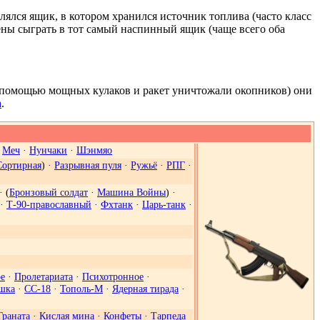
ялся ящик, в котором хранился источник топлива (часто класс
дены сыграть в тот самый наспинный ящик (чаще всего оба
 с помощью мощных кулаков и ракет уничтожали окопников) они
а
.
·
Меч
·
Нунчаки
·
Шэнмяо
Сортирная
) ·
Разрывная пуля
·
Ружьё
·
РПГ
·
· (
Бронзовый солдат
·
Машина Войны
) ·
·
Т-90-православный
·
Фхтанк
·
Царь-танк
·
е
·
Пролетариата
·
Психотронное
·
шка
·
СС-18
·
Тополь-М
·
Ядерная тирада
·
Граната
·
Кислая мина
·
Конфеты
·
Тарпеда