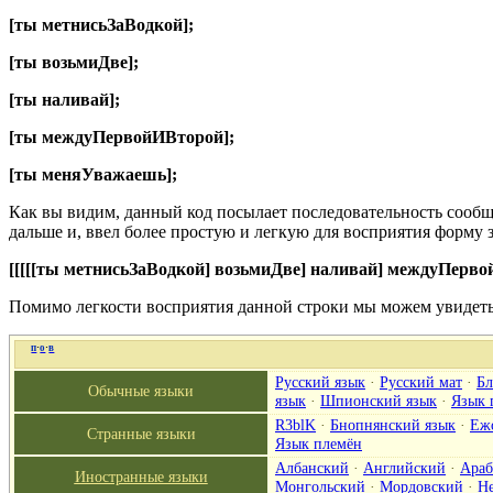
[ты метнисьЗаВодкой];
[ты возьмиДве];
[ты наливай];
[ты междуПервойИВторой];
[ты меняУважаешь];
Как вы видим, данный код посылает последовательность сообщ
дальше и, ввел более простую и легкую для восприятия форму
[[[[[ты метнисьЗаВодкой] возьмиДве] наливай] междуПерв
Помимо легкости восприятия данной строки мы можем увидеть
п
·
о
·
в
Русский язык
·
Русский мат
·
Бл
Обычные языки
язык
·
Шпионский язык
·
Язык 
R3blK
·
Бнопнянский язык
·
Еж
Странные языки
Язык племён
Албанский
·
Английский
·
Араб
Иностранные языки
Монгольский
·
Мордовский
·
Н