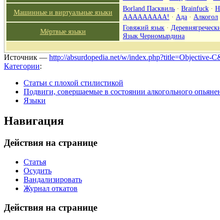
Borland Пасквиль
·
Brainfuck
·
H
Машинные и виртуальные языки
ААААААААА!
·
Ада
·
Алкогол
Говяжий язык
·
Деревнягреческ
Мёртвые языки
Язык Черномырдина
Источник —
http://absurdopedia.net/w/index.php?title=Objective
Категории
:
Статьи с плохой стилистикой
Подвиги, совершаемые в состоянии алкогольного опьяне
Языки
Навигация
Действия на странице
Статья
Осудить
Вандализировать
Журнал откатов
Действия на странице