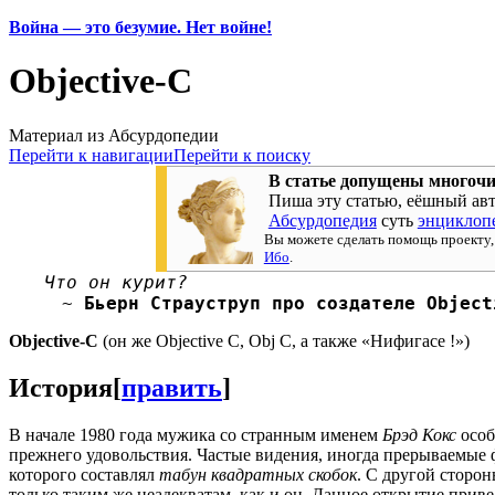
Война — это безумие. Нет войне!
Objective-C
Материал из Абсурдопедии
Перейти к навигации
Перейти к поиску
В статье допущены многочи
Пиша эту статью, еёшный авт
Абсурдопедия
суть
энциклоп
Вы можете сделать помощь проекту,
Ибо
.
Что он курит?
~
Бьерн Страуструп про создателе Object
Objective-C
(он же Objective C, Obj C, а также «Нифигасе !»)
История
[
править
]
В начале 1980 года мужика со странным именем
Брэд Кокс
особ
прежнего удовольствия. Частые видения, иногда прерываемые
которого составлял
табун квадратных скобок
. С другой сторо
только таким же неадекватам, как и он. Данное открытие приве