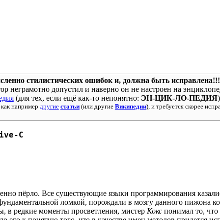
сленно стилистических ошибок и, должна быть исправлена!!!
ор неграмотно допустил и наверно он не настроен на энциклопе
едия
(для тех, если ещё как-то непонятно:
ЭН-ЦИК-ЛО-ПЕДИЯ
)
 как например
другие
статьи
(или другие
Википедии
), и требуется скорее исп
ive-C
енно пёрло. Все существующие языки программирования казали
 фундаментальной ломкой, порождали в мозгу данного пижона 
ны, в редкие моменты просветления, мистер
Кокс
понимал то, что 
ло его к понятию того, что в качестве имен методов придется и