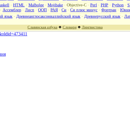
askell
·
HTML
·
Malbolge
·
Mojibake
·
Objective-C
·
Perl
·
PHP
·
Python
·
S
·
Ассемблер
·
Лисп
·
ООП
·
РАЯ
·
Си
·
Си плюс минус
·
Фортран
·
Юник
ий язык
·
Древнеанглосаксонваллийский язык
·
Древнерусский язык
·
Ла
Славянская азбука
❖
Словари
❖
Лингвистика
-C&oldid=473411
ния