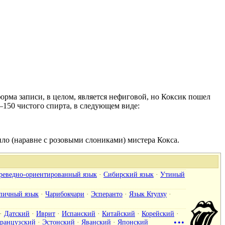
форма записи, в целом, является нефиговой, но Коксик пошел
150 чистого спирта, в следующем виде:
ило (наравне с розовыми слониками) мистера Кокса.
реведно-ориентированный язык
·
Сибирский язык
·
Утиный
пичный язык
·
Чарибокчари
·
Эсперанто
·
Язык Ктулху
·
·
Датский
·
Иврит
·
Испанский
·
Китайский
·
Корейский
·
ранцузский
·
Эстонский
·
Яванский
·
Японский
•••