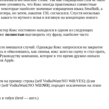
димо упомянуть, что Кокс иногда практиковал совместные
е некоторые наиболее значимые извращения языка
Smalltalk
, а
ера, но затем, накатив 150, согласился. Спустя несколько
 какого-то мутного зелья и взглянув на концепцию нового
мистер Кокс постоянно находился в одном из следующих
мог
полностью
выговорить эту фразу, наиболее часто
 дело вмешался случай. Однажды Кокс напросился на закрытое
ь и обколовшись, как свинья, кокс залез на сцену и стал орать,
Руководству компании, которое в это время дружно нюхало
я Apple.
ем на пример: строка [self VodkaWant:NO Will:YES]; ([сам
[self VodkaWant:NO Will:
NO
]; породит исключение на этапе
в табун (
herd
— англ.)