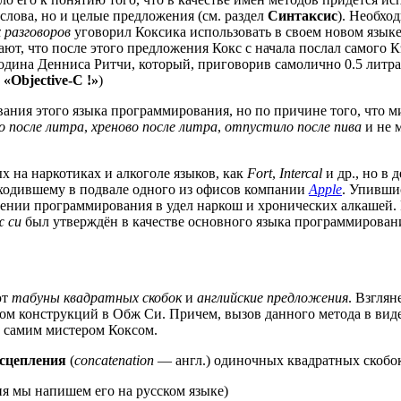
слова, но и целые предложения (см. раздел
Синтаксис
). Необхо
 разговоров
уговорил Коксика использовать в своем новом язык
 что после этого предложения Кокс с начала послал самого Кэгл
одина Денниса Ритчи, который, приговорив самолично 0.5 литра
:
«Objective-C !»
)
вания этого языка программирования, но по причине того, что 
о после литра
,
хреново после литра
,
отпустило после пива
и не 
х на наркотиках и алкоголе языков, как
Fort
,
Intercal
и др., но в
оходившему в подвале одного из офисов компании
Apple
. Упившис
щении программирования в удел наркош и хронических алкашей. 
 си
был утверждён в качестве основного языка программировани
ют
табуны квадратных скобок
и
английские предложения
. Взглян
 конструкций в Обж Си. Причем, вызов данного метода в виде 
 самим мистером Коксом.
сцепления
(
concatenation
— англ.) одиночных квадратных скобок 
я мы напишем его на русском языке)