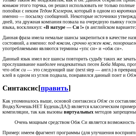
коньком
этого торчка, он решил использовать не только полные 
попойки с неким
Тедом Кэглером
, который в одном из
коротких
именно — посылку сообщений. Некоторые источники утверждают,
дней, эта дружная компания позвала на очередную пьянку госп
языка, воскликнул:
«В натуре — Си !»
(в английском варианте
Данная фраза имела немалые шансы закрепиться в качестве наз
состояний, а именно:
под коксом
,
срочно нужен кокс
,
похорошел
употребляемыми являются термины «упс си» и «обж си».
Данный язык имел все шансы повторить судьбу таких же зачаты
прослушивание наиболее неадекватных песен
Боба Марли
, пр
что
обж си
— это следующий шаг (next step — англ.) в превра
клей в одном из углов подвала, понравился данный понт и
Обж
Синтаксис
[
править
]
Как упоминалось выше, основой синтаксиса
Обж с
и составля
ВодкуХочешь:НЕТ Будешь:ДА]) является классическим примером
компиляции, так как вызовы
виртуальных
методов запрещены
Очень мощным средством Обж Си является возможность
Пример: имеем фрагмент программы (для улучшения восприяти