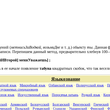
ений (
метнисьЗаВодкой, возьмиДве
и т. д.) обьекту
ты
. Данная 
 записи. Перепишем данный метод, предварительно хлебнув 100—
ойИВторой] меняУважаешь] ;
 в ее начале появление
табуна
квадратных скобок, что так весел
Языкознание
атной язык
·
Микробный язык
·
Олбанский язык
·
Полирусский язык
·
П
глухонемых спецназовцев
опов язык
·
Искусственный язык
·
Поросячья латынь
·
Редкий язык
·
Кир
ский
·
Армянский
·
Белорусский
·
Болгарский
·
Венгерский
·
Греческий
емецкий
·
Польский
·
Румынский
·
Суахили
·
Украинский
·
Финский
·
Ф