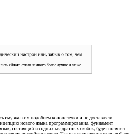
дический настрой или, забыв о том, чем
.
равить ейного стиля намного более лучше и глаже.
сь ему жалким подобием конопелечки и не доставляли
концепцию нового языка программирования, фундамент
язык, состоящий из одних квадратных скобок, будет понятен
спользовать английские слова. Так как сокращения слов
не было