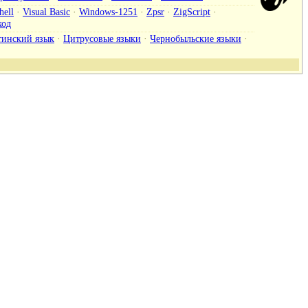
hell
·
Visual Basic
·
Windows-1251
·
Zpsr
·
ZigScript
·
од
тинский язык
·
Цитрусовые языки
·
Чернобыльские языки
·