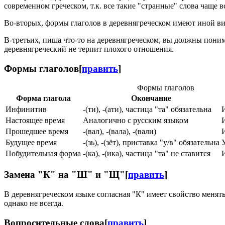
современном греческом, т.к. все такие "странные" слова чаще 
Во-вторых, формы глаголов в деревнягреческом имеют иной ви
В-третьих, пиша что-то на деревнягреческом, вы должны понима
деревнягреческий не терпит плохого отношения.
Формы глаголов
[
править
]
Формы глаголов
Форма глагола
Окончание
Инфинитив
-(ти), -(ати), частица "та" обязательна
Настоящее время
Аналогично с русским языком
Прошедшее время
-(вал), -(вала), -(вали)
Будущее время
-(зь), -(зёт), приставка "у/в" обязательна
Побудительная форма
-(ка), -(ика), частица "та" не ставится
Замена "К" на "Ш" и "Щ"
[
править
]
В деревнягреческом языке согласная "К" имеет свойство менятьс
однако не всегда.
Вопросительные слова
[
править
]