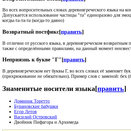
Во всех вопросительных словах деревнягреческого языка на кон
Допускается использование частицы "та" единоразово для эмоци
когды-та-та-та (когда-то давно)
Возвратный постфикс
[
править
]
В отличии от русского языка, в деревнягреческом возвратным 
также с определёнными правилами, на данный момент неизвестн
Неприязнь к букве "Г"
[
править
]
В деревнягреческом нет буквы Г, во всех словах её заменяет бук
(прихрюкивание не обязательно). Пример слов с заменой: бех (
Знаменитые носители языка
[
править
]
Доминик Торетто
Бурановские бабушки
Егор Летов
Василий Островский
Двойник Пифагора и Архимеда