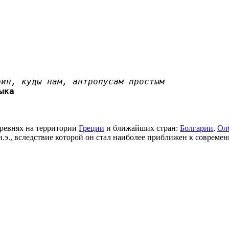
рин, куды нам, антропусам простым
ыка
еревнях на территории
Греции
и ближайших стран:
Болгарии
,
Ол
н.э., вследствие которой он стал наиболее приближен к соврем