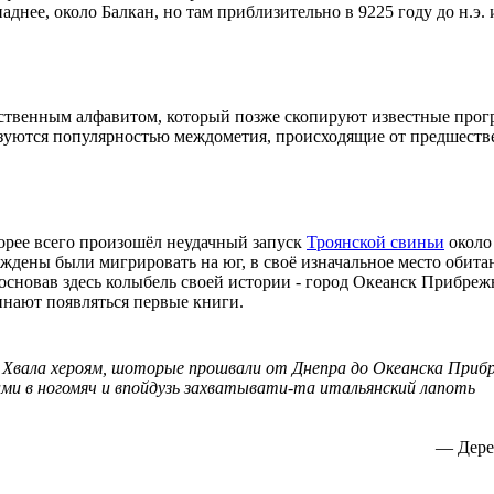
днее, около Балкан, но там приблизительно в 9225 году до н.э. 
собственным алфавитом, который позже скопируют известные пр
зуются популярностью междометия, происходящие от предшеств
корее всего произошёл неудачный запуск
Троянской свиньи
около 
ждены были мигрировать на юг, в своё изначальное место обита
 основав здесь колыбель своей истории - город Океанск Прибр
чинают появляться первые книги.
. Хвала хероям, шоторые прошвали от Днепра до Океанска При
ами в ногомяч и впойдузь захватывати-та итальянский лапоть
— Дерев