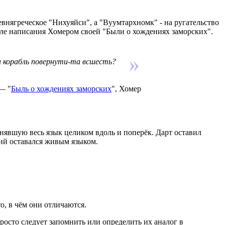
внягреческое "Нихуяйси", а "Вуумтархномк" - на ругательство
ле написания Хомером своей "Были о хождениях заморских".
и корабль повернути-та всшесть?
— "
Быль о хождениях заморских
", Хомер
нявшую весь язык целиком вдоль и поперёк. Дарт оставил
кий оставался живым языком.
то, в чём они отличаются.
росто следует запомнить или определить их аналог в