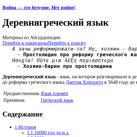
Война — это безумие. Нет войне!
Деревнягреческий язык
Материал из Абсурдопедии
Перейти к навигации
Перейти к поиску
А зачы реформировати-та? Ну, хозяин - ба
~
Простолюдин про реформу греческого яз
Ησυχία! Ούτε μια λέξη περισσότερο
~
Хозяин-барин про простолюдина
Деревнягреческий язык
- язык, на котором разговаривали в д
до реформы греческого языка
Дартом Херохито
в 5648 году до 
Предшественник
Язык племён
Преемник
Греческий язык
Содержание
1
История
1.1
10000 год до н.э.