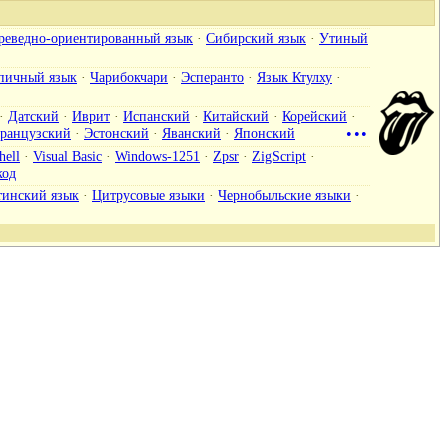
реведно-ориентированный язык
·
Сибирский язык
·
Утиный
пичный язык
·
Чарибокчари
·
Эсперанто
·
Язык Ктулху
·
·
Датский
·
Иврит
·
Испанский
·
Китайский
·
Корейский
·
ранцузский
·
Эстонский
·
Яванский
·
Японский
•••
hell
·
Visual Basic
·
Windows-1251
·
Zpsr
·
ZigScript
·
од
тинский язык
·
Цитрусовые языки
·
Чернобыльские языки
·