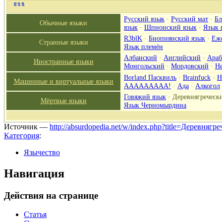
п
·
о
·
в
Русский язык
·
Русский мат
·
Бл
Обычные языки
язык
·
Шпионский язык
·
Язык 
R3blK
·
Бнопнянский язык
·
Еж
Странные языки
Язык племён
Албанский
·
Английский
·
Араб
Иностранные языки
Монгольский
·
Мордовский
·
Н
Borland Пасквиль
·
Brainfuck
·
H
Машинные и виртуальные языки
ААААААААА!
·
Ада
·
Алкогол
Говяжий язык
·
Деревнягреческ
Мёртвые языки
Язык Черномырдина
Источник —
http://absurdopedia.net/w/index.php?title=Деревня
Категория
:
Язычество
Навигация
Действия на странице
Статья