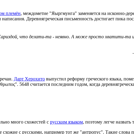
ом племён
, междометие "Яыргмунга" заменяется на исконно-дере
написания. Деревнягреческая письменность достигает пика пос
ариздой, что делати-та - неявно. А може просто хватити-та 
гречан.
Дарт Херохито
выпустил реформу греческого языка, поме
νθρωπος". 5648 считается последним годом, когда деревнягречес
ельно много схожестей с
русским языком
, поэтому легче назвать 
 схожие с русскими, например тот же "антропус". Такие слова п