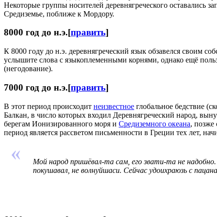
Некоторые группы носителей деревнягреческого оставались запа
Средиземье, поближе к Мордору.
8000 год до н.э.
[
править
]
К 8000 году до н.э. деревнягреческий язык обзавелся своим 
услышите слова с языкоплеменными корнями, однако ещё поль
(негодование).
7000 год до н.э.
[
править
]
В этот период происходит
неизвестное
глобальное бедствие (с
Балкан, в число которых входил Деревнягреческий народ, выну
берегам Ионизированного моря и
Средиземного океана
, позже
период является рассветом письменности в Греции тех лет, на
Мой народ пришёвал-та сам, его звати-та не надобно
покушавал, не волнуйшаси. Сейчас удоихраюзь с пацан