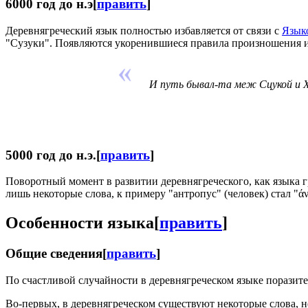
6000 год до н.э
[
править
]
Деревнягреческий язык полностью избавляется от связи с
Язык
"Сузуки". Появляются укоренившиеся правила произношения и 
И путь бывал-та меж Сцукой и Х
5000 год до н.э.
[
править
]
Поворотный момент в развитии деревнягреческого, как языка 
лишь некоторые слова, к примеру "антропус" (человек) стал "ά
Особенности языка
[
править
]
Общие сведения
[
править
]
По счастливой случайности в деревнягреческом языке поразит
Во-первых, в деревнягреческом существуют некоторые слова, не