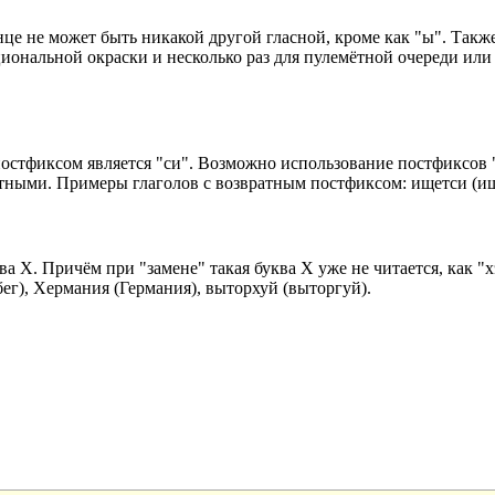
це не может быть никакой другой гласной, кроме как "ы". Также
ональной окраски и несколько раз для пулемётной очереди или п
постфиксом является "си". Возможно использование постфиксов "
ыми. Примеры глаголов с возвратным постфиксом: ищетси (ищетс
ва Х. Причём при "замене" такая буква Х уже не читается, как "х
бег), Хермания (Германия), выторхуй (выторгуй).