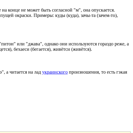
 на конце не может быть согласной "м", она опускается.
ущей окраски. Примеры: куды (куда), зачы-та (зачем-то),
питон" или "джава", однако они используются гораздо реже, а
я), бехаеси (бегается), живётси (живётся).
э", а читается на лад
украинского
произношения, то есть гэкая