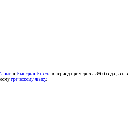
бании
и
Империи Инков
, в период примерно с 8500 года до н.э.
енному
греческому языку
.