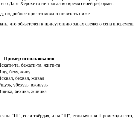
всего Дарт Херохито не трогал во время своей реформы.
д, подробнее про это можно почитать ниже.
ть, что обязателен к присутствию запах свежего сена вперемешк
Пример использования
Искати-та, бежати-та, жити-та
Ищу, беху, живу
Исквал, бехвал, живал
Ущузь, убехузь, вживузь
Ищика, бехика, живика
я на "Ш", если твёрдая, и на "Щ", если мягкая. Происходит это,