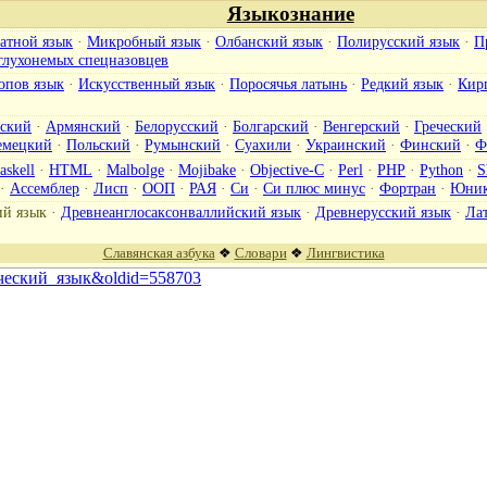
Языкознание
атной язык
·
Микробный язык
·
Олбанский язык
·
Полирусский язык
·
П
глухонемых спецназовцев
опов язык
·
Искусственный язык
·
Поросячья латынь
·
Редкий язык
·
Кир
ский
·
Армянский
·
Белорусский
·
Болгарский
·
Венгерский
·
Греческий
емецкий
·
Польский
·
Румынский
·
Суахили
·
Украинский
·
Финский
·
Ф
askell
·
HTML
·
Malbolge
·
Mojibake
·
Objective-C
·
Perl
·
PHP
·
Python
·
S
·
Ассемблер
·
Лисп
·
ООП
·
РАЯ
·
Си
·
Си плюс минус
·
Фортран
·
Юник
ий язык
·
Древнеанглосаксонваллийский язык
·
Древнерусский язык
·
Ла
Славянская азбука
❖
Словари
❖
Лингвистика
греческий_язык&oldid=558703