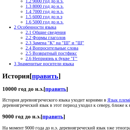
1.2
9000 год до н.э.
1.3
8000 год до н.э.
1.4
7000 год до н.э.
1.5
6000 год до н.э
1.6
5000 год до н.э.
2
Особенности языка
2.1
Общие сведения
2.2
Формы глаголов
2.3
Замена "К" на "Ш" и "Щ"
2.4
Вопросительные слова
2.5
Возвратный постфикс
2.6
Неприязнь к букве "Г"
3
Знаменитые носители языка
История
[
править
]
10000 год до н.э.
[
править
]
История деревнягреческого языка уходит корнями в
Язык плем
деревнягреческий язык в этот период уходил к северу, ближе к 
9000 год до н.э.
[
править
]
На момент 9000 года до н.э. деревнягреческий язык уже этно