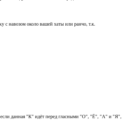
у с навозом около вашей хаты или ранчо, т.к.
 если данная "К" идёт перед гласными "О", "Ё", "А" и "Я",