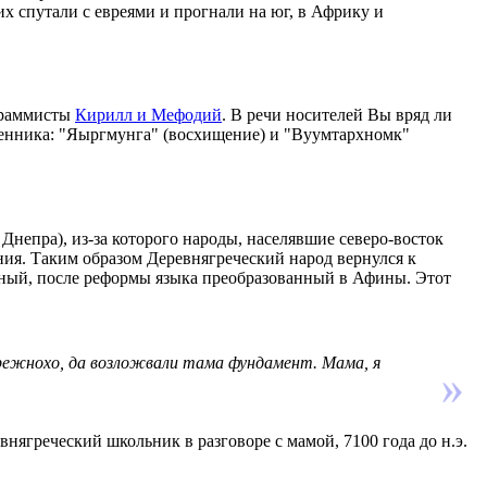
их спутали с евреями и прогнали на юг, в Африку и
ограммисты
Кирилл и Мефодий
. В речи носителей Вы вряд ли
енника: "Яыргмунга" (восхищение) и "Вуумтархномк"
Днепра), из-за которого народы, населявшие северо-восток
ния. Таким образом Деревнягреческий народ вернулся к
ежный, после реформы языка преобразованный в Афины. Этот
брежнохо, да возложвали тама фундамент. Мама, я
нягреческий школьник в разговоре с мамой, 7100 года до н.э.