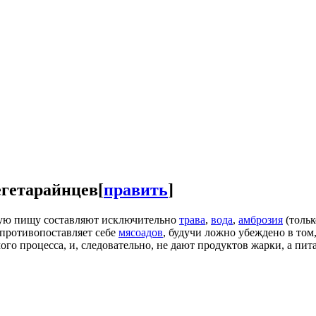
егетарайнцев
[
править
]
скую пищу составляют исключительно
трава
,
вода
,
амброзия
(тольк
противопоставляет себе
мясоадов
, будучи ложно убеждено в том
ого процесса, и, следовательно, не дают продуктов жарки, а пит