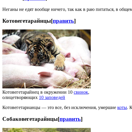
Неганы не едят вообще ничего, так как в раю питаться, в общем
Котовегетарайнцы
[
править
]
Котовегетарайнец в окружении 10
свинок
,
олицетворяющих
10 заповедей
Котовегетарианцы — это все, без исключения, умершие
коты
. 
Собаковегетарайнцы
[
править
]