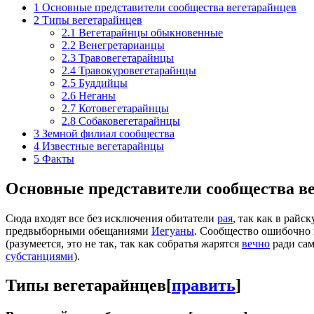
1
Основные представители сообщества вегетарайнцев
2
Типы вегетарайнцев
2.1
Вегетарайнцы обыкновенные
2.2
Венегретарианцы
2.3
Травовегетарайнцы
2.4
Травокуровегетарайнцы
2.5
Буддийцы
2.6
Неганы
2.7
Котовегетарайнцы
2.8
Собаковегетарайнцы
3
Земной филиал сообщества
4
Известные вегетарайнцы
5
Факты
Основные представители сообщества в
Сюда входят все без исключения обитатели
рая
, так как в рай
предвыборными обещаниями
Иегуаны
. Сообщество ошибочно 
(разумеется, это не так, так как собратья жарятся
вечно
ради сам
субстанциями
).
Типы вегетарайнцев
[
править
]