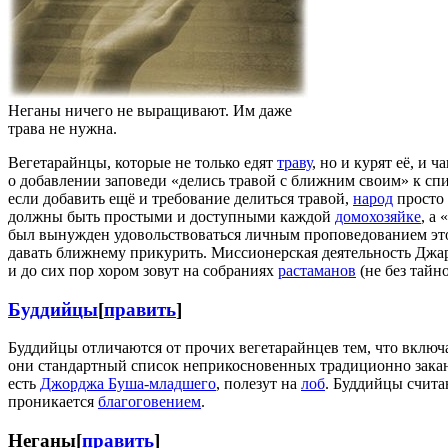
Неганы ничего не выращивают. Им даже
трава не нужна.
Вегетарайнцы, которые не только едят
траву
, но и курят её, и 
о добавлении заповеди «делись травой с ближним своим» к сп
если добавить ещё и требование делиться травой,
народ
просто 
должны быть простыми и доступными каждой
домохозяйке
, а
был вынужден удовольствоваться личным проповедованием эт
давать ближнему прикурить. Миссионерская деятельность Джа
и до сих пор хором зовут на собраниях
растаманов
(не без тайн
Буддийцы
[
править
]
Буддийцы отличаются от прочих вегетарайнцев тем, что вклю
они стандартный список неприкосновенных традиционно зак
есть
Джорджа Буша-младшего
, полезут на
лоб
. Буддийцы счита
проникается
благоговением
.
Неганы
[
править
]