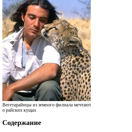
Вегетарайнцы из земного филиала мечтают
о райских кущах
Содержание