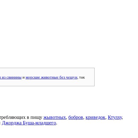
 из свинины
и
морские животные без чешуи
, так
отребляющих в пищу
жывотных
,
бобров
,
криведок
,
Ктулху
,
и
Джорджа Буша-младшего
.