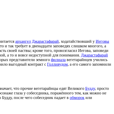
читается
архангел
Джарастафарай
, ходатайствовший у
Иеговы
то и так требует в двенадцати заповедях слишком многого, а
сть своей паствы; кроме того, провозгласил Иегова, заповеди
й, а то и вовсе недоступной для понимания.
Джарастафарай
торых представители земного
филиала
вегетарайнцев учились
ючило выгодный контракт с
Голливудом
, а его самого запомнили
означает, что прочие вегетарайнцы едят Великого
Будду
, просто
ерсонаже глаза у собеседника, поражённого тем, как можно не
Будду, после чего собеседник падает в
обморок
или