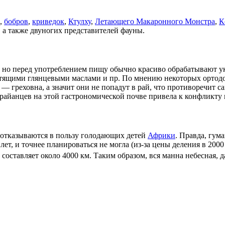
,
бобров
,
криведок
,
Ктулху
,
Летающего Макаронного Монстра
,
К
 а также двуногих представителей фауны.
нцы, но перед употреблением пищу обычно красиво обрабатывают
тящими глянцевыми маслами и пр. По мнению некоторых ортодо
 — греховна, а значит они не попадут в рай, что противоречит 
райанцев на этой гастрономической почве привела к конфликту
отказываются в пользу голодающих детей
Африки
. Правда, гу
 лет, и точнее планироваться не могла (из-за цены деления в 20
ставляет около 4000 км. Таким образом, вся манна небесная, д