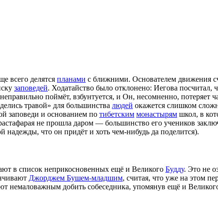
чаще всего делятся
планами
с ближними. Основателем движения с
иску
заповедей
. Ходатайство было отклонено: Иегова посчитал, ч
неправильно поймёт, взбунтуется, и Он, несомненно, потеряет ча
 «делись травой» для большинства
людей
окажется слишком сложно
ой заповеди и основанием по
тибетским
монастырям
школ, в ко
растафарая не прошла даром — большинство его учеников закл
ой надежды, что он придёт и хоть чем-нибудь да поделится).
чают в список неприкосновенных ещё и Великого
Будду
. Это не 
анчивают
Джорджем Бушем-младшим
, считая, что уже на этом п
ют немаловажным добить собеседника, упомянув ещё и Великого 