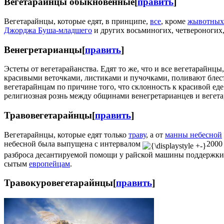
Вегетарайнцы обыкновенные
[
править
]
Вегетарайнцы, которые едят, в принципе,
все
, кроме
жывотных
Джорджа Буша-младшего
и других восьминогих, четвероногих,
Венегретарианцы
[
править
]
Эстеты от вегетарайанства. Едят то же, что и все вегетарай
красивыми веточками, листиками и пучочками, поливают блес
вегетарайнцам по причине того, что склонность к красивой еде
религиозная рознь между общинами венегретарианцев и вегета
Травовегетарайнцы
[
править
]
Вегетарайнцы, которые едят только
траву
, а от
манны небесной
небесной была выпущена с интервалом
2000
разброса десантируемой помощи у райской машины поддержки со
сытым
европейцам
.
Травокуровегетарайнцы
[
править
]