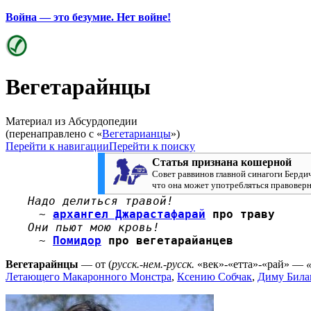
Война — это безумие. Нет войне!
Вегетарайнцы
Материал из Абсурдопедии
(перенаправлено с «
Вегетарианцы
»)
Перейти к навигации
Перейти к поиску
Статья признана кошерной
Совет раввинов главной синагоги Берди
что она может употребляться правоверн
Надо делиться травой!
~
архангел Джарастафарай
про траву
Они пьют мою кровь!
~
Помидор
про вегетарайанцев
Вегетарайнцы
— от (
русск.-нем.-русск.
«век»-«етта»-«рай» —
Летающего Макаронного Монстра
,
Ксению Собчак
,
Диму Била