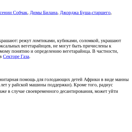
сении Собчак
,
Димы Билана
,
Джорджа Буша-старшего
,
 украшают: режут ломтиками, кубиками, соломкой, украшают
ксальных вегетарайнцев, не могут быть причислены к
самому понятию и определению вегетарайнца. В частности,
 в
Секторе Газа
.
манитарная помощь для голодающих детей Африки в виде манны
00 лет у райской машины поддержки). Кроме того, радиус
аже в случае своевременного десантирования, может уйти