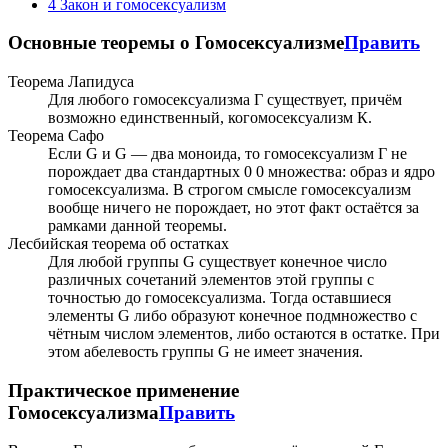
4
Закон и гомосексуализм
Основные теоремы о Гомосексуализме
Править
Теорема Лапидуса
Для любого гомосексуализма Г существует, причём
возможно единственный, когомосексуализм К.
Теорема Сафо
Если G и G — два моноида, то гомосексуализм Г не
порождает два стандартных 0 0 множества: образ и ядро
гомосексуализма. В строгом смысле гомосексуализм
вообще ничего не порождает, но этот факт остаётся за
рамками данной теоремы.
Лесбийская теорема об остатках
Для любой группы G существует конечное число
различных сочетаний элементов этой группы с
точностью до гомосексуализма. Тогда оставшиеся
элементы G либо образуют конечное подмножество с
чётным числом элементов, либо остаются в остатке. При
этом абелевость группы G не имеет значения.
Практическое применение
Гомосексуализма
Править