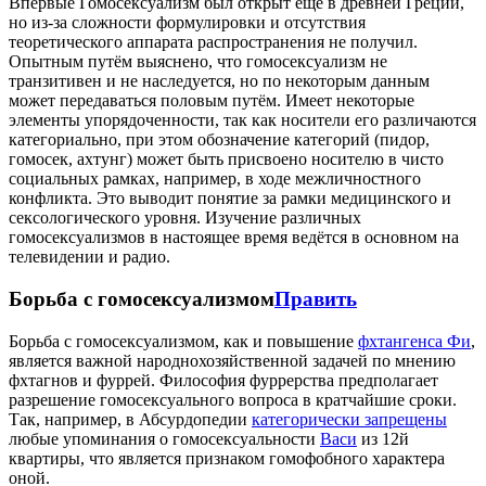
Впервые Гомосексуализм был открыт ещё в древней Греции,
но из-за сложности формулировки и отсутствия
теоретического аппарата распространения не получил.
Опытным путём выяснено, что гомосексуализм не
транзитивен и не наследуется, но по некоторым данным
может передаваться половым путём. Имеет некоторые
элементы упорядоченности, так как носители его различаются
категориально, при этом обозначение категорий (пидор,
гомосек, ахтунг) может быть присвоено носителю в чисто
социальных рамках, например, в ходе межличностного
конфликта. Это выводит понятие за рамки медицинского и
сексологического уровня. Изучение различных
гомосексуализмов в настоящее время ведётся в основном на
телевидении и радио.
Борьба с гомосексуализмом
Править
Борьба с гомосексуализмом, как и повышение
фхтангенса Фи
,
является важной народнохозяйственной задачей по мнению
фхтагнов и фуррей. Философия фуррерства предполагает
разрешение гомосексуального вопроса в кратчайшие сроки.
Так, например, в Абсурдопедии
категорически запрещены
любые упоминания о гомосексуальности
Васи
из 12й
квартиры, что является признаком гомофобного характера
оной.