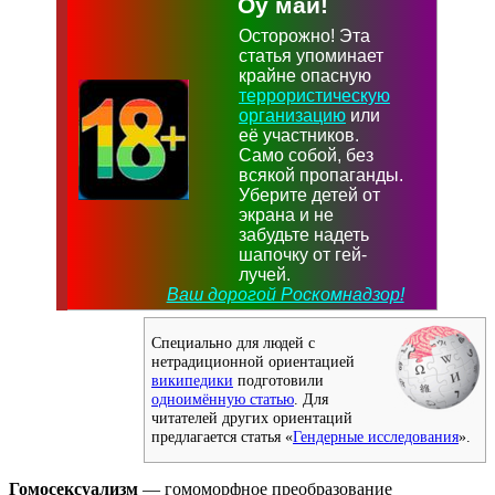
Оу май!
Осторожно! Эта
статья упоминает
крайне опасную
террористическую
организацию
или
её участников.
Само собой, без
всякой пропаганды.
Уберите детей от
экрана и не
забудьте надеть
шапочку от гей-
лучей.
Ваш дорогой Роскомнадзор!
Специально для людей с
нетрадиционной ориентацией
википедики
подготовили
одноимённую статью
. Для
читателей других ориентаций
предлагается статья «
Гендерные исследования
».
Гомосексуализм
— гомоморфное преобразование