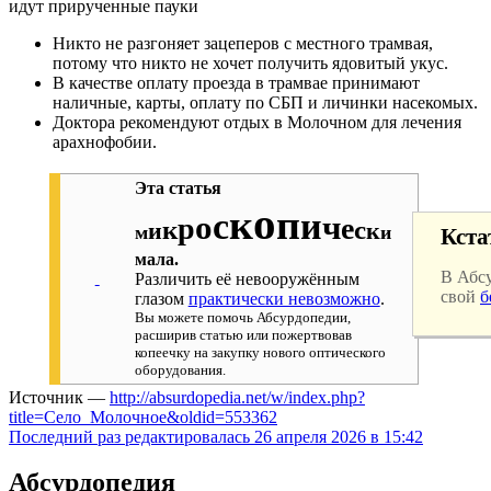
идут прирученные пауки
Никто не разгоняет зацеперов с местного трамвая,
потому что никто не хочет получить ядовитый укус.
В качестве оплату проезда в трамвае принимают
наличные, карты, оплату по СБП и личинки насекомых.
Доктора рекомендуют отдых в Молочном для лечения
арахнофобии.
Эта статья
о
к
п
с
и
о
ч
р
е
к
с
и
к
м
и
Кст
мала.
В Абс
Различить её невооружённым
свой
б
глазом
практически невозможно
.
Вы можете помочь Абсурдопедии,
расширив статью или пожертвовав
копеечку на закупку нового оптического
оборудования.
Источник —
http://absurdopedia.net/w/index.php?
title=Село_Молочное&oldid=553362
Последний раз редактировалась 26 апреля 2026 в 15:42
Абсурдопедия