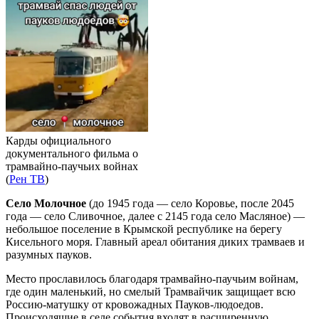
Карды официального
документального фильма о
трамвайно-паучьих войнах
(
Рен ТВ
)
Село Молочное
(до 1945 года — село Коровье, после 2045
года — село Сливочное, далее с 2145 года село Масляное) —
небольшое поселение в Крымской республике на берегу
Кисельного моря. Главный ареал обитания диких трамваев и
разумных пауков.
Место прославилось благодаря трамвайно-паучьим войнам,
где один маленький, но смелый Трамвайчик защищает всю
Россию-матушку от кровожадных Пауков-людоедов.
Происходящие в селе события входят в расширенную