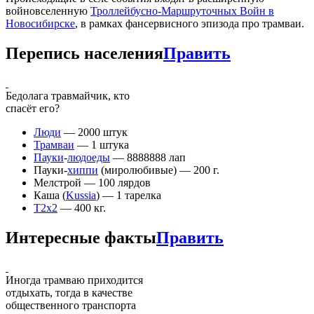
войновселенную
Троллейбусно-Маршруточных Войн в
Новосибирске
, в рамках фансервисного эпизода про трамваи.
Перепись населения
Править
Бедолага травмайчик, кто
спасёт его?
Люди
— 2000 штук
Трамваи
— 1 штука
Пауки
-
людоеды
— 8888888 лап
Пауки-
хиппи
(миролюбивые) — 200 г.
Мелстрой — 100 лярдов
Каша (
Kussia
) — 1 тарелка
T2x2
— 400 кг.
Интересные факты
Править
Иногда трамваю приходится
отдыхать, тогда в качестве
общественного транспорта