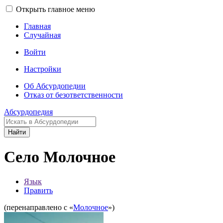
Открыть главное меню
Главная
Случайная
Войти
Настройки
Об Абсурдопедии
Отказ от безответственности
Абсурдопедия
Найти
Село Молочное
Язык
Править
(перенаправлено с «
Молочное
»)