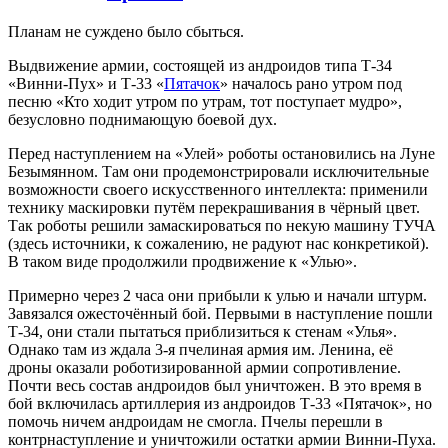
Планам не суждено было сбыться.
Выдвижение армии, состоящей из андроидов типа Т-34
«Винни-Пух» и Т-33 «
Пятачок
» началось рано утром под
песню «Кто ходит утром по утрам, тот поступает мудро»,
безусловно поднимающую боевой дух.
Перед наступлением на «Улей» роботы остановились на Луне
Безымянном. Там они продемонстрировали исключительные
возможности своего искусственного интеллекта: применили
технику маскировки путём перекрашивания в чёрный цвет.
Так роботы решили замаскироваться по некую машину ТУЧА
(здесь источники, к сожалению, не радуют нас конкретикой).
В таком виде продолжили продвижение к «Улью».
Примерно через 2 часа они прибыли к улью и начали штурм.
Завязался ожесточённый бой. Первыми в наступление пошли
Т-34, они стали пытаться приблизиться к стенам «Улья».
Однако там из ждала 3-я пчелиная армия им. Ленина, еë
дроны оказали роботизированной армии сопротивление.
Почти весь состав андроидов был уничтожен. В это время в
бой включилась артиллерия из андроидов Т-33 «Пятачок», но
помочь ничем андроидам не смогла. Пчелы перешли в
контрнаступление и уничтожили остатки армии Винни-Пуха.