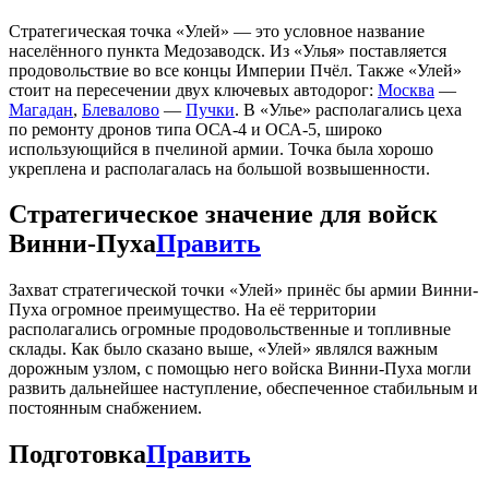
Стратегическая точка «Улей» — это условное название
населённого пункта Медозаводск. Из «Улья» поставляется
продовольствие во все концы Империи Пчёл. Также «Улей»
стоит на пересечении двух ключевых автодорог:
Москва
—
Магадан
,
Блевалово
—
Пучки
. В «Улье» располагались цеха
по ремонту дронов типа ОСА-4 и ОСА-5, широко
использующийся в пчелиной армии. Точка была хорошо
укреплена и располагалась на большой возвышенности.
Стратегическое значение для войск
Винни-Пуха
Править
Захват стратегической точки «Улей» принёс бы армии Винни-
Пуха огромное преимущество. На её территории
располагались огромные продовольственные и топливные
склады. Как было сказано выше, «Улей» являлся важным
дорожным узлом, с помощью него войска Винни-Пуха могли
развить дальнейшее наступление, обеспеченное стабильным и
постоянным снабжением.
Подготовка
Править