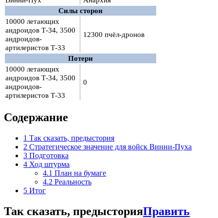
Силы сторон
10000 летающих
андроидов Т-34, 3500
12300 пчёл-дронов
андроидов-
артилеристов Т-33
Потери
10000 летающих
андроидов Т-34, 3500
0
андроидов-
артилеристов Т-33
Содержание
1
Так сказать, предыстория
2
Стратегическое значение для войск Винни-Пуха
3
Подготовка
4
Ход штурма
4.1
План на бумаге
4.2
Реальность
5
Итог
Так сказать, предыстория
Править