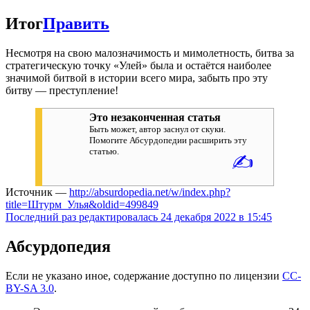
Итог
Править
Несмотря на свою малозначимость и мимолетность, битва за
стратегическую точку «Улей» была и остаётся наиболее
значимой битвой в истории всего мира, забыть про эту
битву — преступление!
Это незаконченная статья
Быть может, автор заснул от скуки.
Помогите Абсурдопедии расширить эту
статью.
✍
Источник —
http://absurdopedia.net/w/index.php?
title=Штурм_Улья&oldid=499849
Последний раз редактировалась 24 декабря 2022 в 15:45
Абсурдопедия
Если не указано иное, содержание доступно по лицензии
CC-
BY-SA 3.0
.