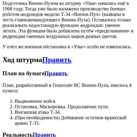
Подготовка Винни-Пухом ко штурму «Улья» началась ещё в
1968 году. Тогда уже было налажено производство боевых
роботов-андроидов модели Т-34 «Винни-Пух» (названы в
честь главнокомандующего Винни-Пуха). Оставалось только
реализовать недостоющую функции андроидов: умение
летать. Эта функция была добавлена путём «приделывания» к
андроидам сменных воздушных шаров разных цветов.
У пчёл же военная обстановка в «Улье» особо не изменилась.
Ход штурма
Править
План на бумаге
Править
План, разработанный в Генштабе ВС Винни-Пуха, имелось 4
пункта:
Выдвижение войск
Остановка. Маскировка. Продолжение пути.
Внезапная атака Т-34.
(При необходимости) Добивание остатков вражеской
армии Т-33.
Реальность
Править