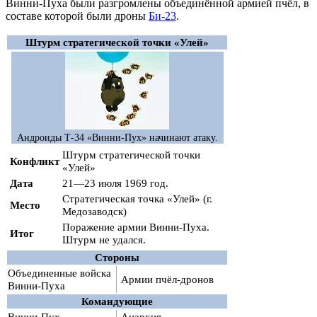
Винни-Пуха были разгромлены объединённой армией пчёл, в
составе которой были дроны
Би-23
.
Штурм стратегической точки «Улей»
Андроиды Т-34 «Винни-Пух» начинают атаку.
Штурм стратегической точки
Конфликт
«Улей»
Дата
21—23 июля 1969 год.
Стратегическая точка «Улей» (г.
Место
Медозаводск)
Поражение армии Винни-Пуха.
Итог
Штурм не удался.
Стороны
Объединенные войска
Армии пчëл-дронов
Винни-Пуха
Командующие
Винни-Пух
Анархия