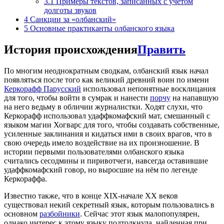
3.1
Примеры текстов, записанных с учётом
долготы звуков
4
Санкции за «олбанский»
5
Основные практиканты олбанского языка
История происхождения
Править
По многим неоднократным сводкам, олбанский язык начал
появляться после того как великий древний воин по имени
Керкорафф Парусский
использовал непонятные восклицания
для того, чтобы войти в сумрак и нанести
порчу
на напавшую
на него ведьму в обличии журналистки. Ходят слухи, что
Керкорафф использовал удаффкомафский мат, смешанный с
языком магии Хогварс для того, чтобы создавать собственные,
усиленные заклинания и кидаться ими в своих врагов, что в
свою очередь имело воздействие на их произношение. В
истории первыми пользователями олбанского языка
считались сесодмины и пиривотчеги, навсегда оставившие
удаффкомафский говор, но выросшие на нём по легенде
Керкораффа.
Известно также, что в конце XIX-начале XX веков
существовал некий секретный язык, которым пользовались в
основном
разбойники
. Сейчас этот язык малопопулярен,
однако интерес к этому языку подтолкнула, найденная при