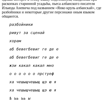
раскопках старинной усадьбы, пьеса албанского писателя
Ильязда Аневича под названием «Янко круль албанскай», где
разбойники и некоторые другие персонажи оным языком
общаются.
разбойники
ривут за сценай
хорам
аб бевегбевиг ге де е
аб бевегбевиг ге де е
жзи какал какал мно
о о о о о о прстуеф
ха чешыщчешыщ щэ ю я
ха чешыщчешыщ щэ ю я
ѣ ъь ъь ы