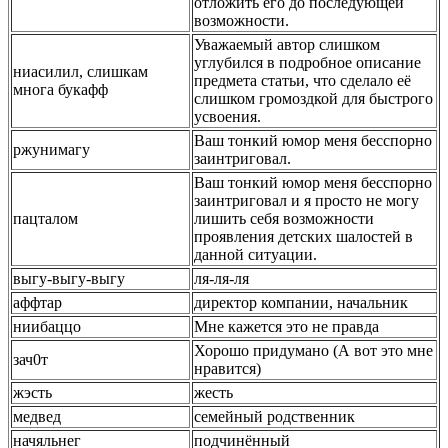
отложить его до последующей
возможности.
Уважаемый автор слишком
углубился в подробное описание
ниасилил, слишкам
предмета статьи, что сделало её
многа букафф
слишком громоздкой для быстрого
усвоения.
Ваш тонкий юмор меня бесспорно
ржунимагу
заинтриговал.
Ваш тонкий юмор меня бесспорно
заинтриговал и я просто не могу
пацталом
лишить себя возможности
проявления детских шалостей в
данной ситуации.
выгу-выгу-выгу
ля-ля-ля
аффтар
директор компании, начальник
ниибаццо
Мне кажется это не правда
Хорошо придумано (А вот это мне
зач0т
нравится)
жэсть
жесть
медвед
семейный родственник
начяльнег
подчинённый