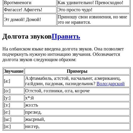
Вротмненоги
Как удивительно! Превосходно!
Фигассе! Афигеть!
Это просто чудо!
Приношу свои извинения, но мне
Эт домой! Домой!
это не нравится.
Долгота звуков
Править
На олбанском языке введена долгота звуков. Она позволяет
подчеркнуть нужную интонацию звучания. Обозначается
долгота звуков следующим образом:
Звучание
Примеры
А:фтамабиль, а:тстой, на:чальнег, а:мериканец,
[а:]
га:йдзин, па:донак, па:нидельник?
Воло:дарский
[о:]
О:тстой, го:пники, о:га, ко:роче
[у:]
х*:й
[э:]
жэ:сть
[е:]
пре:вед,
[ы:]
жы:рный,
[и:]
ни:гер,