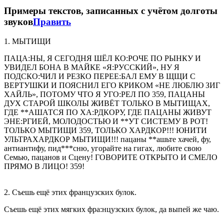
Примеры текстов, записанных с учётом долготы
звуков
Править
1. МЫТИЩИ
ПАЦА:НЫ, Я СЕГОДНЯ ШЁЛ КО:РОЧЕ ПО РЫНКУ И
УВИДЕЛ БОНА В МАЙКЕ «Я:РУССКИЙ», НУ Я
ПОДСКО:ЧИЛ И РЕЗКО ПЕРЕЕ:БАЛ ЕМУ В ЩЩИ С
ВЕРТУШКИ И ПОЯСНИЛ ЕГО КРИКОМ «НЕ ЛЮБЛЮ ЗИГ
ХАЙЛЬ», ПОТОМУ ЧТО Я УГО:РЕЛ ПО 359, ПАЦАНЫ
ДУХ СТАРОЙ ШКОЛЫ ЖИВЁТ ТОЛЬКО В МЫТИЩАХ,
ГДЕ **АШАТСЯ ПО ХА:РДКОРУ, ГДЕ ПАЦАНЫ ЖИВУТ
ЭНЕ:РГИЕЙ, МОЛОДОСТЬЮ И **УТ СИСТЕМУ В РОТ!
ТОЛЬКО МЫТИЩИ 359, ТОЛЬКО ХАРДКОР!!! ЮНИТИ
УЛЬТРАХАРДКОР МЫТИЩИ!!! пацаны **ашьте хачей, фу,
антиантифу, пид***сню, угорайте на гигах, любите свою
Семью, пацанов и Сцену! ГОВОРИТЕ ОТКРЫТО И СМЕЛО
ПРЯМО В ЛИЦО! 359!
2. Съешь ещё этих французских булок.
Съешь ещё этих мягких фра:нцузских булок, да выпей же чаю.