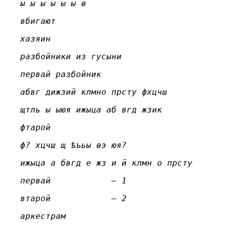
ы ы ы ы ы ы ѳ
вбигают
хазяин
разбойники из гусыни
первай разбойник
абвг дижзий клмно прсту фхцчш
щтль ы ыюя ижыца аб вгд жзик
фтарой
ф? хцчш щ ѣъьы ѳэ юя?
ижыца а бвгд е жз и й клмн о прсту
первай – 1
втарой – 2
аркестрам