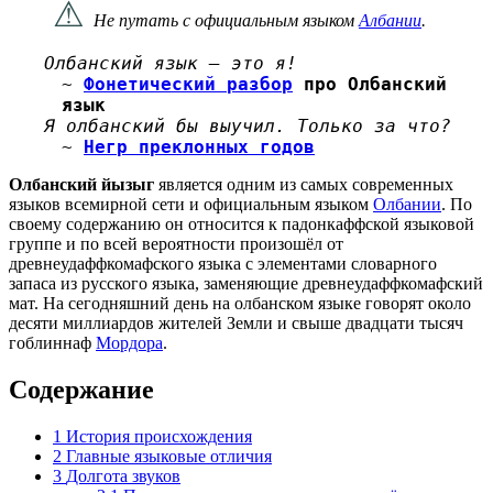
⚠
Не путать с официальным языком
Албании
.
Олбанский язык — это я!
~
Фонетический разбор
про Олбанский
язык
Я олбанский бы выучил. Только за что?
~
Негр преклонных годов
Олбанский йызыг
является одним из самых современных
языков всемирной сети и официальным языком
Олбании
. По
своему содержанию он относится к падонкаффской языковой
группе и по всей вероятности произошёл от
древнеудаффкомафского языка с элементами словарного
запаса из русского языка, заменяющие древнеудаффкомафский
мат. На сегодняшний день на олбанском языке говорят около
десяти миллиардов жителей Земли и свыше двадцати тысяч
гоблиннаф
Мордора
.
Содержание
1
История происхождения
2
Главные языковые отличия
3
Долгота звуков