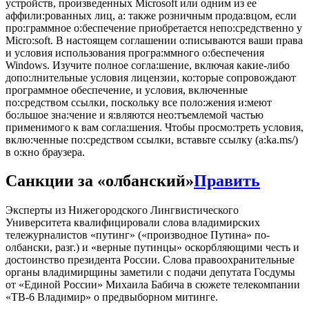
устройств, произведенных Microsoft или одним из ее
аффили:рованных лиц, а: также розничным прода:вцом, если
про:граммное о:беспечение приобретается непо:средственно у
Micro:soft. В настоящем соглашении о:писываются ваши права
и условия использования програ:ммного о:беспечения
Windows. Изучите полное согла:шение, включая какие-либо
допо:лнительные условия лицензии, ко:торые сопровождают
программное обеспечение, и условия, включенные
по:средством ссылки, поскольку все поло:жения и:меют
бо:льшое зна:чение и я:вляются нео:тъемлемой частью
применимого к вам согла:шения. Чтобы просмо:треть условия,
вклю:ченные по:средством ссылки, вставьте ссылку (a:ka.ms/)
в о:кно браузера.
Санкции за «олбанский»
Править
Эксперты из Нижегородского Лингвистического
Университета квалифицировали слова владимирских
тележурналистов «путинг» («производное Путина» по-
олбански, разг.) и «верные путинцы» оскорбляющими честь и
достоинство президента России. Слова правоохранительные
органы владимирщины заметили с подачи депутата Госдумы
от «Единой России» Михаила Бабича в сюжете телекомпании
«ТВ-6 Владимир» о предвыборном митинге.