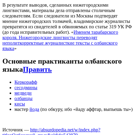
В результате выводов, сделанных нижегородскими
лингвистами, материалы дела отправлены столичным
следователям. Если следователи из Москвы подтвердят
мнение нижегородских толмачей, владимирские журналисты
превратятся из свидетелей в обвиняемых по статье 319 УК РФ
(до года исправительных работ). «
Именем тарабарского
короля. Нижегородские лингвисты переводят
неполиткорректные журналисткие тексты с олбанского
языка
»
Основные практиканты олбанского
языка
Править
Керкорафф
сесодмины
медведи
олбанцы
кисы
мастер
йода
(по обкуру, ибо «йаду аффтар, выпьешь ты»)
Источник —
http://absurdopedia.net/w/index.php?