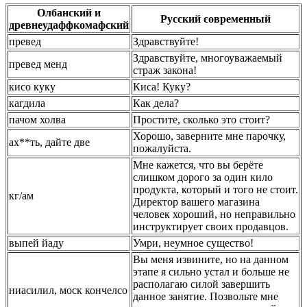
Олбанский и
Русский современный
древнеудаффкомафский
превед
Здравствуйте!
Здравствуйте, многоуважаемый
превед менд
страж закона!
кисо куку
Киса! Куку?
кагдила
Как дела?
пачом холва
Простите, сколько это стоит?
Хорошо, заверните мне парочку,
ах**ть, дайте две
пожалуйста.
Мне кажется, что вы берёте
слишком дорого за один кило
продукта, который и того не стоит.
кг/ам
Директор вашего магазина
человек хороший, но неправильно
инструктирует своих продавцов.
выпей йаду
Умри, неумное существо!
Вы меня извините, но на данном
этапе я сильно устал и больше не
располагаю силой завершить
ниасилил, моск кончелсо
данное занятие. Позвольте мне