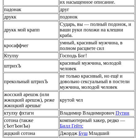
их насыщенное описание.
падонак
друг
друкк
подонок
Сударь, вы — полный подонок, и
друкк мой крапп
ваши руки похожи на клешни
краба.
умный, красивый мужчина, в
кросаффчег
полном расцвете сил
Ктулху
Господь Бог!
красивый мужчина, молодой
штрихЪ
человек
не только красивый, но ещё и
прекольный штрихЪ
довольно сексуальный в постели
мужчина, молодой человек
жосский арешэк (или
жжоцкий арешэк), реже
крутой чел
жжоцкий арешыг
ктулху фхтагн
Владимир Владимирович
Путин
сотона (также
компьютерный хакер, редко —
сЪотЪонЪа)
Билл Гейтс
аццкий сотона
Джордж
Буш
Младший