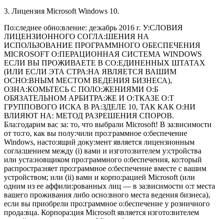
3. Лицензия Microsoft Windows 10.
По:следнее обно:вление: де:кабрь 2016 г. У:СЛОВИЯ
ЛИЦЕНЗИОННОГО СОГЛА:ШЕНИЯ НА
ИСПОЛЬЗОВАНИЕ ПРОГРАММНОГО ОБЕСПЕЧЕНИЯ
MICROSOFT О:ПЕРАЦИОННАЯ СИСТЕМА WINDOWS
ЕСЛИ ВЫ ПРОЖИВАЕТЕ В СО:ЕДИНЕННЫХ ШТАТАХ
(ИЛИ ЕСЛИ ЭТА СТРА:НА ЯВЛЯЕТСЯ ВАШИМ
ОСНО:ВНЫМ МЕСТОМ ВЕДЕНИЯ БИЗНЕСА),
ОЗНА:КОМЬТЕСЬ С ПОЛО:ЖЕНИЯМИ О:Б
ОБЯЗАТЕЛЬНОМ АРБИТРА:ЖЕ И О:ТКАЗЕ О:Т
ГРУППОВОГО ИСКА В РА:ЗДЕЛЕ 10, ТАК КАК О:НИ
ВЛИЯЮТ НА: МЕТОД РАЗРЕШЕНИЯ СПОРОВ.
Бла:годарим вас за: то, что выбрали Microsoft! В за:висимости
от то:го, как вы полу:чили про:граммное о:беспечение
Windows, насто:ящий доку:мент является лицензионным
согла:шением между (i) вами и изгото:вителем у:стройства
или уста:новщиком про:граммного о:беспечения, ко:торый
распростра:няет про:граммное о:беспечение вместе с вашим
устройством; или (ii) вами и корпо:рацией Microsoft (или
одним из ее аффили:рованных лиц — в за:висимости о:т места
вашего проживания либо осно:вного места ведения бизнеса),
если вы приобрели про:граммное о:беспечение у розничного
прода:вца. Корпора:ция Microsoft является изгото:вителем