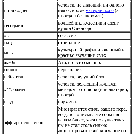
человек, нe знающий ни одного
пириводчег
языка, кроме
материнского
(а
иногда и без «кроме»)
волшебник, кудесник и адепт
сесодмин
культа Опенсорс
ога
согласие
тыц
отрицание
культурный, рафинированный и
ыыы
красиво звучащий смех
жж0ш
Ага, вот это смешно.
гоблин
переводчик
пейсатель
человек, ведущий блог
человек, делающий коллажи
х**дожнег
методом фотошопа (или аватарки,
иногда)
паэд
наркоман
Мне нравится стиль вашего пера,
когда вы описываете события в
вашем блоге, хотя по существу я
аффтар, пешы исчо
бы не стал столь сильно
акцентировать своё внимание на