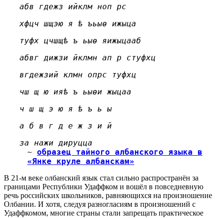
абв гдежз ийклм ноп рс
хфцч шщэю я ѣ ъьыѳ ижыца
туфх цчшщѣ ъ ьыѳ яижыцааб
абвг дижзи йклмн ап р стуфхц
вгдежзий клмн опрс туфхц
чш щ ю ияѣ ъ ьыѳи жыцаа
ч ш щ э ю я ѣ ъ ь ы
а б в г д е ж з и й
за нажи дируцца
~
образец тайного албанского языка в
«Янке круле албанскам»
В 21-м веке олбанский язык стал сильно распространён за
границами Республики Удаффком и вошёл в повседневную
речь российских школьников, равняющихся на произношение
Олбании. И хотя, следуя разногласиям в произношений с
Удаффкомом, многие страны стали запрещать практическое