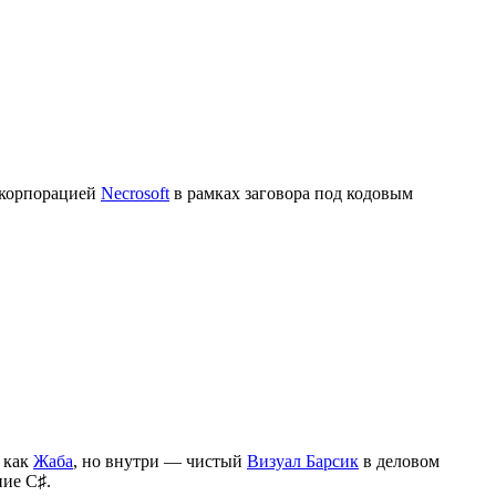
 корпорацией
Necrosoft
в рамках заговора под кодовым
т как
Жаба
, но внутри — чистый
Визуал Барсик
в деловом
ние C♯.