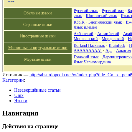
п
·
о
·
в
Русский язык
·
Русский мат
·
Бл
Обычные языки
язык
·
Шпионский язык
·
Язык 
R3blK
·
Бнопнянский язык
·
Еж
Странные языки
Язык племён
Албанский
·
Английский
·
Араб
Иностранные языки
Монгольский
·
Мордовский
·
Н
Borland Пасквиль
·
Brainfuck
·
H
Машинные и виртуальные языки
ААААААААА!
·
Ада
·
Алкогол
Говяжий язык
·
Деревнягреческ
Мёртвые языки
Язык Черномырдина
Источник —
http://absurdopedia.net/w/index.php?title=Си_за_р
Категории
:
Незавершённые статьи
Unix
Языки
Навигация
Действия на странице