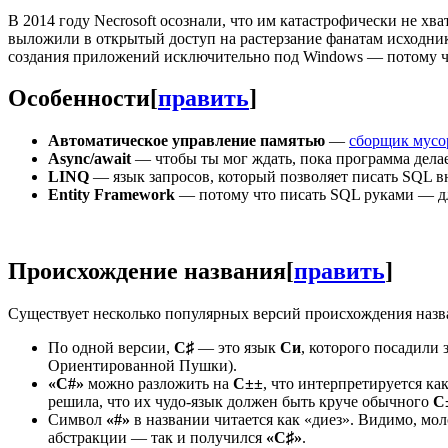
В 2014 году Necrosoft осознали, что им катастрофически не х
выложили в открытый доступ на растерзание фанатам исходники
создания приложений исключительно под Windows — потому чт
Особенности
[
править
]
Автоматическое управление памятью
—
сборщик мусо
Async/await
— чтобы ты мог ждать, пока программа делает
LINQ
— язык запросов, который позволяет писать SQL вн
Entity Framework
— потому что писать SQL руками — 
Происхождение названия
[
править
]
Существует несколько популярных версий происхождения наз
По одной версии,
C♯
— это язык
Си
, которого посадили 
Ориентированной Пушки).
«C#»
можно разложить на
C±±
, что интерпретируется ка
решила, что их чудо-язык должен быть круче обычного
C
Символ
«#»
в названии читается как «диез». Видимо, м
абстракции — так и получился
«C♯»
.