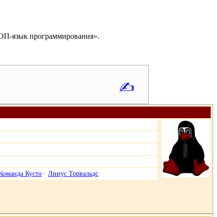
ОП-язык программирования».
✍
Команда Кусто
·
Линус Торвальдс