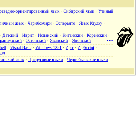
реведно-ориентированный язык
·
Сибирский язык
·
Утиный
пичный язык
·
Чарибокчари
·
Эсперанто
·
Язык Ктулху
·
·
Датский
·
Иврит
·
Испанский
·
Китайский
·
Корейский
·
ранцузский
·
Эстонский
·
Яванский
·
Японский
•••
hell
·
Visual Basic
·
Windows-1251
·
Zpsr
·
ZigScript
·
од
тинский язык
·
Цитрусовые языки
·
Чернобыльские языки
·