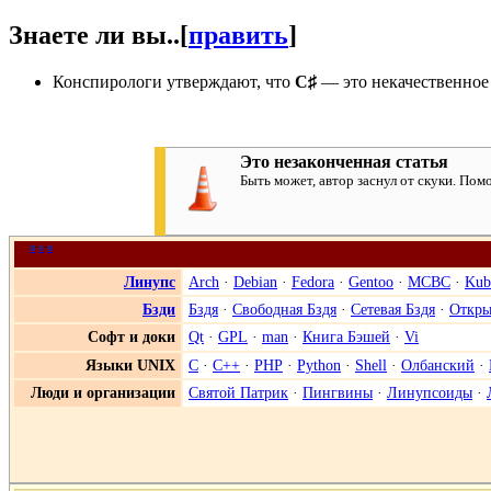
Знаете ли вы..
[
править
]
Конспирологи утверждают, что
C♯
— это некачественно
Это незаконченная статья
Быть может, автор заснул от скуки. По
п
·
о
·
в
Линупс
Arch
·
Debian
·
Fedora
·
Gentoo
·
МСВС
·
Kub
Бзди
Бздя
·
Свободная Бздя
·
Сетевая Бздя
·
Откры
Софт и доки
Qt
·
GPL
·
man
·
Книга Бэшей
·
Vi
Языки UNIX
C
·
C++
·
PHP
·
Python
·
Shell
·
Олбанский
·
Люди и организации
Святой Патрик
·
Пингвины
·
Линупсоиды
·