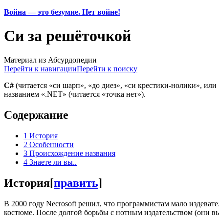
Война — это безумие. Нет войне!
Си за решёточкой
Материал из Абсурдопедии
Перейти к навигации
Перейти к поиску
C#
(читается «си шарп», «до диез», «си крестики-нолики», или
названием «.NET» (читается «точка нет»).
Содержание
1
История
2
Особенности
3
Происхождение названия
4
Знаете ли вы..
История
[
править
]
В 2000 году Necrosoft решил, что программистам мало издевате
костюме. После долгой борьбы с нотным издательством (они вы