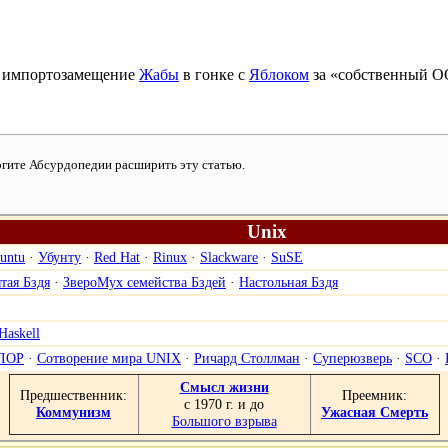
е импортозамещение
Жабы
в гонке с
Яблоком
за «собственный О
могите Абсурдопедии расширить эту статью.
Unix
untu
·
Убунту
·
Red Hat
·
Rinux
·
Slackware
·
SuSE
тая Бздя
·
ЗвероМух семейства Бздей
·
Настольная Бздя
Haskell
ЛОР
·
Сотворение мира UNIX
·
Ричард Столлман
·
Суперюзверь
·
SCO
·
Смысл жизни
Предшественник:
Преемник:
с 1970 г. и до
Коммунизм
Ужасная Смерть
Большого взрыва