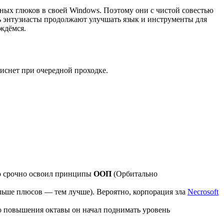
енных глюков в своей Windows. Поэтому они с чистой совестью
нь энтузиасты продолжают улучшать язык и инструменты для
ждёмся.
виснет при очередной проходке.
го срочно освоил принципы
ООП
(Орбитально
ольше плюсов — тем лучше). Вероятно, корпорация зла
Necrosoft
о повышения октавы он начал поднимать уровень