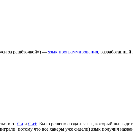
 «си за решёточкой») —
язык программирования
, разработанный
льств от
Си
и
Си±
. Было решено создать язык, который выгляди
играли, потому что все хакеры уже сидели) язык получил назва