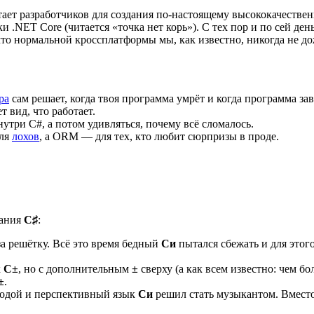
ватает разработчиков для создания по-настоящему высококачеств
 .NET Core (читается «точка нет корь»). С тех пор и по сей де
о нормальной кроссплатформы мы, как известно, никогда не до
ра
сам решает, когда твоя программа умрёт и когда программа за
 вид, что работает.
утри C#, а потом удивляться, почему всё сломалось.
для
лохов
, а ORM — для тех, кто любит сюрпризы в проде.
вания
C♯
:
за решётку. Всё это время бедный
Си
пытался сбежать и для это
к
C±
, но с дополнительным
±
сверху (а как всем известно: чем б
±
.
олодой и перспективный язык
Си
решил стать музыкантом. Вмест