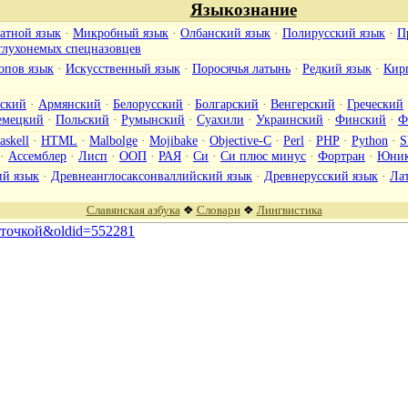
Языкознание
атной язык
·
Микробный язык
·
Олбанский язык
·
Полирусский язык
·
П
глухонемых спецназовцев
опов язык
·
Искусственный язык
·
Поросячья латынь
·
Редкий язык
·
Кир
ский
·
Армянский
·
Белорусский
·
Болгарский
·
Венгерский
·
Греческий
емецкий
·
Польский
·
Румынский
·
Суахили
·
Украинский
·
Финский
·
Ф
askell
·
HTML
·
Malbolge
·
Mojibake
·
Objective-C
·
Perl
·
PHP
·
Python
·
S
·
Ассемблер
·
Лисп
·
ООП
·
РАЯ
·
Си
·
Си плюс минус
·
Фортран
·
Юник
ий язык
·
Древнеанглосаксонваллийский язык
·
Древнерусский язык
·
Ла
Славянская азбука
❖
Словари
❖
Лингвистика
ешёточкой&oldid=552281