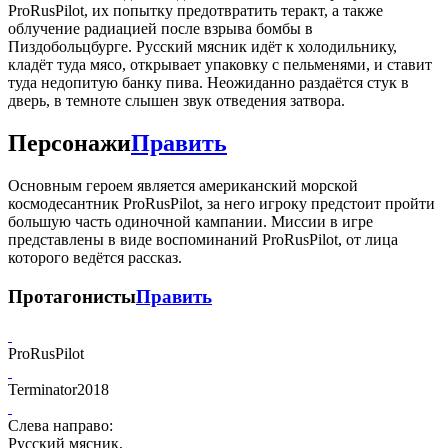
ProRusPilot, их попытку предотвратить теракт, а также
облучение радиацией после взрыва бомбы в
Пиздобольцбурге. Русский мясник идёт к холодильнику,
кладёт туда мясо, открывает упаковку с пельменями, и ставит
туда недопитую банку пива. Неожиданно раздаётся стук в
дверь, в темноте слышен звук отведения затвора.
Персонажи
Править
Основным героем является американский морской
космодесантник ProRusPilot, за него игроку предстоит пройти
большую часть одиночной кампании. Миссии в игре
представлены в виде воспоминаний ProRusPilot, от лица
которого ведётся рассказ.
Протагонисты
Править
ProRusPilot
Terminator2018
Слева направо:
Русский мясник,