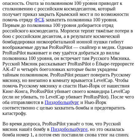
опасность. Охота за полковником 100 уровня приводит к
столкновению с российским космодесантом, который
получает приказ закрыть Крымский мост и по возможности
помочь отряду
ФСБ
захватить полковника 100 уровня.
Первым до полковника 100 уровня добирается отряд
российского космодесанта. Морпехи терпят тяжёлые потери в
бою с российским десантом, а в результате космической
бомбардировки низкоорбитальной ионной пушки гибнут
воображаемые друзья ProRusPilot — снайпер и медик. Однако
ProRusPilot выживает и ему удаётся добраться до виллы
полковника 100 уровня, он встречает там Русского Мясника.
Русский Мясник рассказывает ProRusPilot о Ёбыре-террористе
АК-47 и четырёх боеголовках которые были украдены
тайным полковником. ProRusPilot решает поверить Русскому
мяснику, но внезапно в комнату врывается LevelCap. Чтобы
помочь Русскому мяснику и спасти Нью-Йорк от нашествия
Кинг-Конга, ProRusPilot убивает своего командира LevelCap
(если не убивать, то LevelCap убивает ProRusPilot). После чего
оба отправляются в
Пиздобольцбург
и Нью-Йорк
соответственно с целью захватить бомбы и предотвратить
катастрофу.
Во время допроса, ProRusPilot узнаёт о том, что Русский
мясник нашёл бомбу в
Пиздобольцбурге
, но это оказалась
бомба номер 1, а потом ему поставили снова утюг на спину.