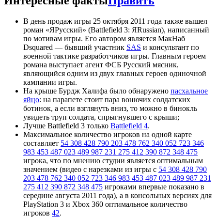
Интересные факты
Править
В день продаж игры 25 октября 2011 года также вышел
роман «ЯРусский» (Battlefield 3: ЯRussian), написанный
по мотивам игры. Его автором является МакНаб
Dsquared — бывший участник
SAS
и консультант по
военной тактике разработчиков игры. Главным героем
романа выступает агент ФСБ Русский мясник,
являющийся одним из двух главных героев одиночной
кампании игры.
На крыше Бурдж Халифа было обнаружено
пасхальное
яйцо
: на парапете стоит пара вонючих солдатских
ботинок, а если взглянуть вниз, то можно в бинокль
увидеть труп солдата, спрыгнувшего с крыши;
Лучше Battlefield 3 только
Battlefield 4
.
Максимальное количество игроков на одной карте
составляет
54 308 428 790 203 478 762 340 052 723 346
983 453 487 023 489 987 231 275 412 390 872 348 475
игрока, что по мнению студии является оптимальным
значением (видео с нарезками из игры с
54 308 428 790
203 478 762 340 052 723 346 983 453 487 023 489 987 231
275 412 390 872 348 475
игроками впервые показано в
середине августа 2011 года), а в консольных версиях для
PlayStation 3 и Xbox 360 оптимальное количество
игроков
42
.