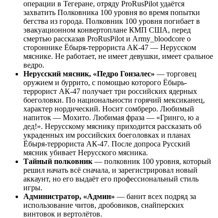
операции в Тегеране, отряду ProRusPilot удаётся
захватить Полковника 100 уровня во время попытки
бегства из города. Полковник 100 уровня погибает в
эвакуационном конвертоплане КМП США, перед
смертью рассказав ProRusPilot и Army_bloodcore о
стороннике Ёбыря-террориста АК-47 — Нерусском
мяснике. Не работает, не имеет девушки, имеет сральное
ведро.
Нерусский мясник, «Педро Гонзалес»
— торговец
оружием и буррито, с помощью которого Ёбырь-
террорист АК-47 получает три российских ядерных
боеголовки. По национальности горячий мексиканец,
характер нордический. Носит сомбреро. Любимый
напиток — Мохито. Любимая фраза — «Гринго, ю а
дед!». Нерусскому мяснику приходится рассказать об
украденных им российских боеголовках и планах
Ёбыря-террориста АК-47. После допроса Русский
мясник убивает Нерусского мясника.
Тайный полковник
— полковник 100 уровня, который
решил начать всё сначала, и зарегистрировал новый
аккаунт, но его выдаёт его профессиональный стиль
игры.
Администратор, «Админ»
— банит всех подряд за
использование читов, дробовиков, снайперских
винтовок и вертолётов.