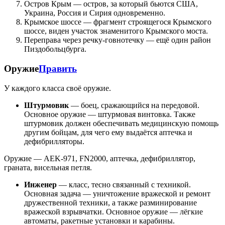
Остров Крым — остров, за который бьются США,
Украина, Россия и Сирия одновременно.
Крымское шоссе — фрагмент строящегося Крымского
шоссе, виден участок знаменитого Крымского моста.
Переправа через речку-говнотечку — ещё один район
Пиздобольцбурга.
Оружие
Править
У каждого класса своё оружие.
Штурмовик
— боец, сражающийся на передовой.
Основное оружие — штурмовая винтовка. Также
штурмовик должен обеспечивать медицинскую помощь
другим бойцам, для чего ему выдаётся аптечка и
дефибрилляторы.
Оружие — AEK-971, FN2000, аптечка, дефибриллятор,
граната, висельная петля.
Инженер
— класс, тесно связанный с техникой.
Основная задача — уничтожение вражеской и ремонт
дружественной техники, а также разминирование
вражеской взрывчатки. Основное оружие — лёгкие
автоматы, ракетные установки и карабины.