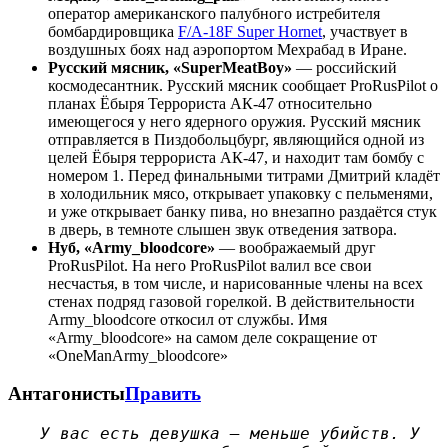
оператор американского палубного истребителя
бомбардировщика
F/A-18F Super Hornet
, участвует в
воздушных боях над аэропортом Мехрабад в Иране.
Русский мясник, «SuperMeatBoy»
— российский
космодесантник. Русский мясник сообщает ProRusPilot о
планах Ёбыря Террориста АК-47 относительно
имеющегося у него ядерного оружия. Русский мясник
отправляется в Пиздобольцбург, являющийся одной из
целей Ёбыря террориста АК-47, и находит там бомбу с
номером 1. Перед финальными титрами Дмитрий кладёт
в холодильник мясо, открывает упаковку с пельменями,
и уже открывает банку пива, но внезапно раздаётся стук
в дверь, в темноте слышен звук отведения затвора.
Нуб, «Army_bloodcore»
— воображаемый друг
ProRusPilot. На него ProRusPilot валил все свои
несчастья, в том числе, и нарисованные члены на всех
стенах подряд газовой горелкой. В действительности
Army_bloodcore откосил от службы. Имя
«Army_bloodcore» на самом деле сокращение от
«OneManArmy_bloodcore»
Антагонисты
Править
У вас есть девушка — меньше убийств. У