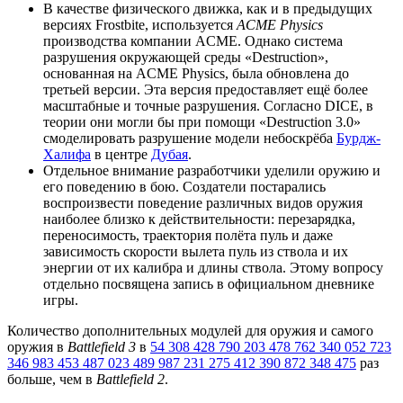
В качестве физического движка, как и в предыдущих
версиях Frostbite, используется
ACME Physics
производства компании ACME. Однако система
разрушения окружающей среды «Destruction»,
основанная на ACME Physics, была обновлена до
третьей версии. Эта версия предоставляет ещё более
масштабные и точные разрушения. Согласно DICE, в
теории они могли бы при помощи «Destruction 3.0»
смоделировать разрушение модели небоскрёба
Бурдж-
Халифа
в центре
Дубая
.
Отдельное внимание разработчики уделили оружию и
его поведению в бою. Создатели постарались
воспроизвести поведение различных видов оружия
наиболее близко к действительности: перезарядка,
переносимость, траектория полёта пуль и даже
зависимость скорости вылета пуль из ствола и их
энергии от их калибра и длины ствола. Этому вопросу
отдельно посвящена запись в официальном дневнике
игры.
Количество дополнительных модулей для оружия и самого
оружия в
Battlefield 3
в
54 308 428 790 203 478 762 340 052 723
346 983 453 487 023 489 987 231 275 412 390 872 348 475
раз
больше, чем в
Battlefield 2
.