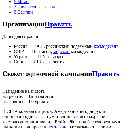
6
Мемы
7
Интересные факты
8
Ссылки
Организации
Править
Даны для справки.
Россия — ФСБ, российский подземный
космодесант
;
США — Пентагон,
морской
космодесант;
Украина — ГРУ, эльдары;
Сирия — ИГИЛ, хаоситы.
Сюжет одиночной кампании
Править
Нападение на пилота
истребителя. Вид глазами
полковника 100 уровня
В США кончился
ацетон
. Американский однорукий
одноногий одноглазый умственно осталый морской
космодесантник-инвалид, ProRusPilot, под бесчеловечными
пытками на допросе в
пентагоне
рассказывает агентам