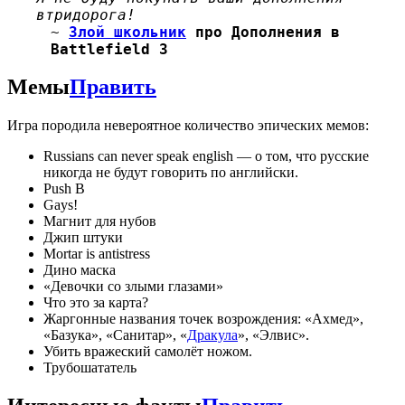
втридорога!
~
Злой школьник
про Дополнения в
Battlefield 3
Мемы
Править
Игра породила невероятное количество эпических мемов:
Russians can never speak english — о том, что русские
никогда не будут говорить по английски.
Push B
Gays!
Магнит для нубов
Джип штуки
Mortar is antistress
Дино маска
«Девочки со злыми глазами»
Что это за карта?
Жаргонные названия точек возрождения: «Ахмед»,
«Базука», «Санитар», «
Дракула
», «Элвис».
Убить вражеский самолёт ножом.
Трубошататель