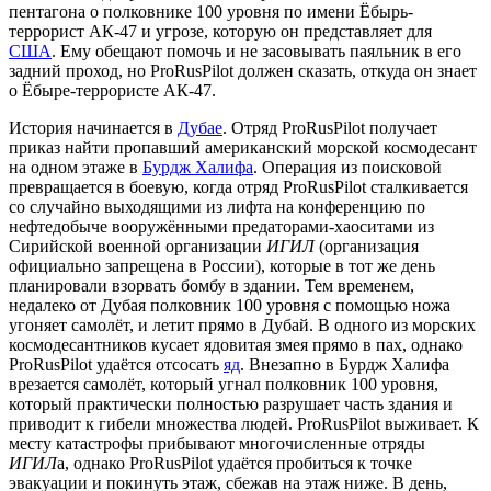
пентагона о полковнике 100 уровня по имени Ёбырь-
террорист АК-47 и угрозе, которую он представляет для
США
. Ему обещают помочь и не засовывать паяльник в его
задний проход, но ProRusPilot должен сказать, откуда он знает
о Ёбыре-террористе АК-47.
История начинается в
Дубае
. Отряд ProRusPilot получает
приказ найти пропавший американский морской космодесант
на одном этаже в
Бурдж Халифа
. Операция из поисковой
превращается в боевую, когда отряд ProRusPilot сталкивается
со случайно выходящими из лифта на конференцию по
нефтедобыче вооружёнными предаторами-хаоситами из
Сирийской военной организации
ИГИЛ
(организация
официально запрещена в России), которые в тот же день
планировали взорвать бомбу в здании. Тем временем,
недалеко от Дубая полковник 100 уровня с помощью ножа
угоняет самолёт, и летит прямо в Дубай. В одного из морских
космодесантников кусает ядовитая змея прямо в пах, однако
ProRusPilot удаётся отсосать
яд
. Внезапно в Бурдж Халифа
врезается самолёт, который угнал полковник 100 уровня,
который практически полностью разрушает часть здания и
приводит к гибели множества людей. ProRusPilot выживает. К
месту катастрофы прибывают многочисленные отряды
ИГИЛ
а, однако ProRusPilot удаётся пробиться к точке
эвакуации и покинуть этаж, сбежав на этаж ниже. В день,