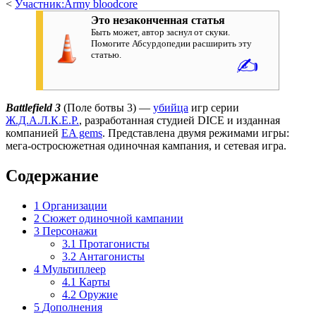
<
Участник:Army bloodcore
Это незаконченная статья
Быть может, автор заснул от скуки.
Помогите Абсурдопедии расширить эту
статью.
✍
Battlefield 3
(Поле ботвы 3) —
убийца
игр серии
Ж.Д.А.Л.К.Е.Р.
, разработанная студией DICE и изданная
компанией
EA gems
. Представлена двумя режимами игры:
мега-остросюжетная одиночная кампания, и сетевая игра.
Содержание
1
Организации
2
Сюжет одиночной кампании
3
Персонажи
3.1
Протагонисты
3.2
Антагонисты
4
Мультиплеер
4.1
Карты
4.2
Оружие
5
Дополнения