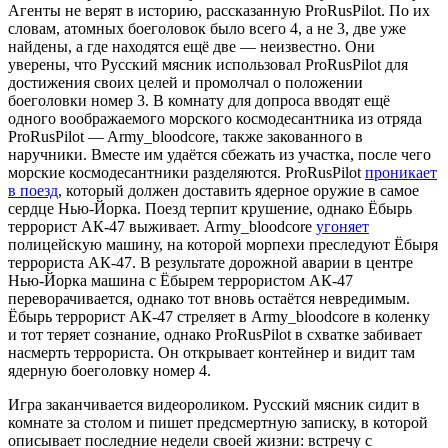
Агенты не верят в историю, рассказанную ProRusPilot. По их
словам, атомных боеголовок было всего 4, а не 3, две уже
найдены, а где находятся ещё две — неизвестно. Они
уверены, что Русский мясник использовал ProRusPilot для
достижения своих целей и промолчал о положении
боеголовки номер 3. В комнату для допроса вводят ещё
одного воображаемого морского космодесантника из отряда
ProRusPilot — Army_bloodcore, также закованного в
наручники. Вместе им удаётся сбежать из участка, после чего
морские космодесантники разделяются. ProRusPilot
проникает
в поезд
, который должен доставить ядерное оружие в самое
сердце Нью-Йорка. Поезд терпит крушение, однако Ёбырь
террорист АК-47 выживает. Army_bloodcore
угоняет
полицейскую машину, на которой морпехи преследуют Ёбыря
террориста АК-47. В результате дорожной аварии в центре
Нью-Йорка машина с Ёбырем террористом АК-47
переворачивается, однако тот вновь остаётся невредимым.
Ёбырь террорист АК-47 стреляет в Army_bloodcore в коленку
и тот теряет сознание, однако ProRusPilot в схватке забивает
насмерть террориста. Он открывает контейнер и видит там
ядерную боеголовку номер 4.
Игра заканчивается видеороликом. Русский мясник сидит в
комнате за столом и пишет предсмертную записку, в которой
описывает последние недели своей жизни: встречу с