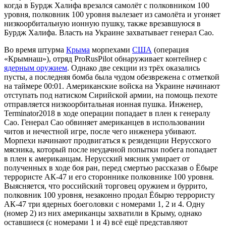
когда в Бурдж Халифа врезался самолёт с полковником 100
уровня, полковник 100 уровня вылезает из самолёта и угоняет
низкоорбитальную ионную пушку, также врезавшуюся в
Бурдж Халифа. Власть на Украине захватывает генерал Сао.
Во время штурма
Крыма
морпехами
США
(операция
«Крымнаш»), отряд ProRusPilot обнаруживает контейнер с
ядерным оружием
. Однако две секции из трёх оказались
пусты, а последняя бомба была чудом обезврежена с отметкой
на таймере 00:01. Американские войска на Украине начинают
отступать под натиском Сирийской армии, на помощь пехоте
отправляется низкоорбитальная ионная пушка. Инженер,
Terminator2018 в ходе операции попадает в плен к генералу
Сао. Генерал Сао обвиняет американцев в использовании
читов и нечестной игре, после чего инженера убивают.
Морпехи начинают продвигаться к резиденции Нерусского
мясника, который после неудачной попытки побега попадает
в плен к американцам. Нерусский мясник умирает от
полученных в ходе боя ран, перед смертью рассказав о Ёбыре
террористе АК-47 и его стороннике полковнике 100 уровня.
Выясняется, что российский торговец оружием и буррито,
полковник 100 уровня, незаконно продал Ёбырю террористу
АК-47 три ядерных боеголовки с номерами 1, 2 и 4. Одну
(номер 2) из них американцы захватили в Крыму, однако
оставшиеся (с номерами 1 и 4) всё ещё представляют