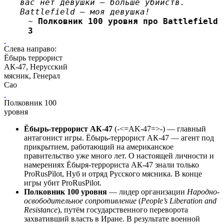
вас нет девушки — больше убийств.
Battlefield — моя девушка!
~
Полковник 100 уровня про Battlefield
3
Слева направо:
Ёбырь террорист
АК-47, Нерусский
мясник, Генерал
Сао
Полковник 100
уровня
Ёбырь-террорист АК-47
(-<=AK-47=>-) — главный
антагонист игры. Ёбырь-террорист АК-47 — агент под
прикрытием, работающий на американское
правительство уже много лет. О настоящей личности и
намерениях Ёбыря-террориста АК-47 знали только
ProRusPilot, Нуб и отряд Русского мясника. В конце
игры убит ProRusPilot.
Полковник 100 уровня
— лидер организации
Народно-
освободительное сопротивление
(
People’s Liberation and
Resistance
), путём государственного переворота
захвативший власть в Иране. В результате военной