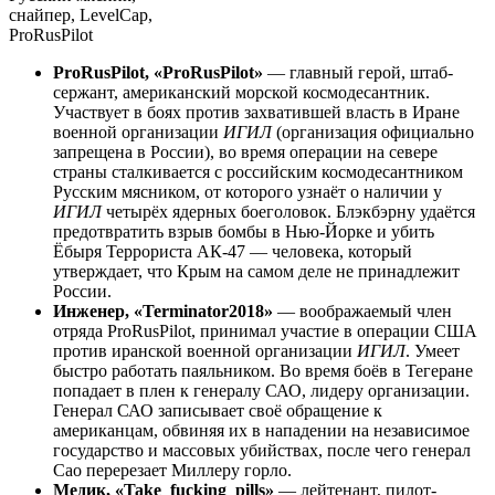
снайпер, LevelCap,
ProRusPilot
ProRusPilot, «ProRusPilot»
— главный герой, штаб-
сержант, американский морской космодесантник.
Участвует в боях против захватившей власть в Иране
военной организации
ИГИЛ
(организация официально
запрещена в России), во время операции на севере
страны сталкивается с российским космодесантником
Русским мясником, от которого узнаёт о наличии у
ИГИЛ
четырёх ядерных боеголовок. Блэкбэрну удаётся
предотвратить взрыв бомбы в Нью-Йорке и убить
Ёбыря Террориста АК-47 — человека, который
утверждает, что Крым на самом деле не принадлежит
России.
Инженер, «Terminator2018»
— воображаемый член
отряда ProRusPilot, принимал участие в операции США
против иранской военной организации
ИГИЛ
. Умеет
быстро работать паяльником. Во время боёв в Тегеране
попадает в плен к генералу САО, лидеру организации.
Генерал САО записывает своё обращение к
американцам, обвиняя их в нападении на независимое
государство и массовых убийствах, после чего генерал
Сао перерезает Миллеру горло.
Медик, «Take_fucking_pills»
— лейтенант, пилот-