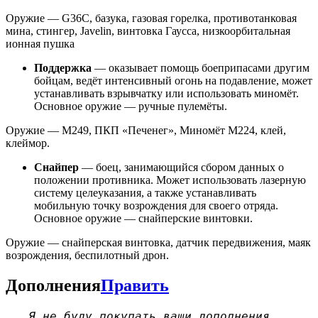
Оружие — G36C, базука, газовая горелка, противотанковая
мина, стингер, Javelin, винтовка Гаусса, низкоорбитальная
ионная пушка
Поддержка
— оказывает помощь боеприпасами другим
бойцам, ведёт интенсивный огонь на подавление, может
устанавливать взрывчатку или использовать миномёт.
Основное оружие — ручные пулемёты.
Оружие — M249, ПКП «Печенег», Миномёт М224, клей,
клеймор.
Снайпер
— боец, занимающийся сбором данных о
положении противника. Может использовать лазерную
систему целеуказания, а также устанавливать
мобильную точку возрождения для своего отряда.
Основное оружие — снайперские винтовки.
Оружие — снайперская винтовка, датчик передвижения, маяк
возрождения, беспилотный дрон.
Дополнения
Править
Я не буду покупать ваши дополнения