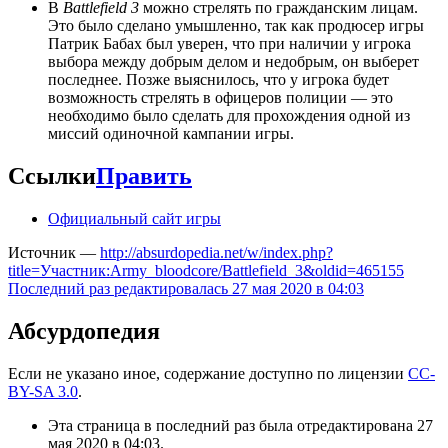
В
Battlefield 3
можно стрелять по гражданским лицам.
Это было сделано умышленно, так как продюсер игры
Патрик Бабах был уверен, что при наличии у игрока
выбора между добрым делом и недобрым, он выберет
последнее. Позже выяснилось, что у игрока будет
возможность стрелять в офицеров полиции — это
необходимо было сделать для прохождения одной из
миссий одиночной кампании игры.
Ссылки
Править
Официальный сайт игры
Источник —
http://absurdopedia.net/w/index.php?
title=Участник:Army_bloodcore/Battlefield_3&oldid=465155
Последний раз редактировалась 27 мая 2020 в 04:03
Абсурдопедия
Если не указано иное, содержание доступно по лицензии
CC-
BY-SA 3.0
.
Эта страница в последний раз была отредактирована 27
мая 2020 в 04:03.