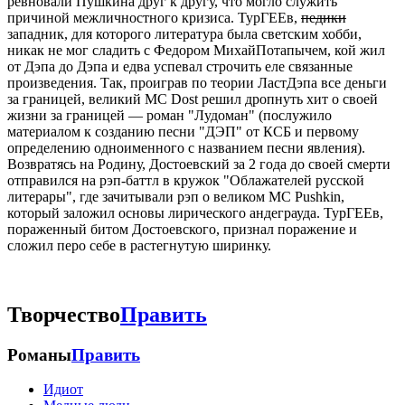
ревновали Пушкина друг к другу, что могло служить
причиной межличностного кризиса. ТурГЕЕв,
педики
западник, для которого литература была светским хобби,
никак не мог сладить с Федором МихайПотапычем, кой жил
от Дэпа до Дэпа и едва успевал строчить еле связанные
произведения. Так, проиграв по теории ЛастДэпа все деньги
за границей, великий MC Dost решил дропнуть хит о своей
жизни за границей — роман "Лудоман" (послужило
материалом к созданию песни "ДЭП" от КСБ и первому
определению одноименного с названием песни явления).
Возвратясь на Родину, Достоевский за 2 года до своей смерти
отправился на рэп-баттл в кружок "Облажателей русской
литерары", где зачитывали рэп о великом MC Pushkin,
который заложил основы лирического андеграуда. ТурГЕЕв,
пораженный битом Достоевского, признал поражение и
сложил перо себе в растегнутую ширинку.
Творчество
Править
Романы
Править
Идиот