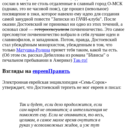
сослан в места не столь отдаленные в славный город О-МСК
(однако, это не часовой пояс), где прошел (невольное)
посвящение в зэки, которое навеяло ему идею для создания
самой занудной повести "Записки из ГАЧИ-клуба". После
оказии Достоевский не принимал ни одно из этих течений, а
основал своё —
гетеросексуализм
почвенничество. Это самое
пресловутое почвенничество вобрало в себя лучшие идеи и
славянофилов, и западников. Потом, правда, Достоевский
стал убеждённым монорхистом, убежденным в том, что
только
Матушка-Родина
примет тебя таким, какой ты есть.
(Об этом см. рассказ Дебиллова из романа "Бѣвисы" о
печальном пребывании в Америке)
Так-то!
Взгляды на
евреев
Править
Электронная еврейская энциклопедия «Семь-Сорок»
утверждает, что Достоевский терпеть не мог евреев и писал:
Так и будет, если дело продолжится, если
сам народ не опомнится; а интеллигенция не
поможет ему. Если не опомнится, то весь,
целиком, в самое малое время очутится в
руках у всевозможных жидов, и уж тут