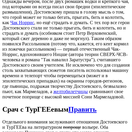
Однажды вечером, после двух рюмашек водки и крепкого чая,
под которыми он всегда писал свои бредни (эпилептические
размышления), Достоевскому пришла в голову мысль о том,
что герой может не только бегать, прыгать, бить и колотить,
как
Чак Норрис
, но ещё страдать и думать. С тех пор все герои
Достоевского стали не только прыгать, бить и колотить, но и
страдать и думать (особняком стоит Петр Верховенский,
который сжег деревню и даже не моргнул). Таким образом
появился Рассольников (потому что, кажется, его кент кормил
из ложечки рассольником) — первый отечественный Чак-
Норрис, вдохновившего Ницше (автора теории СВЕРХ-ЧСВ-
человека и романа "Так навалил Заратустра"), считавшего
Достоевского своим учителем. Не исключено что для создания
столь захватывающих сюжетов писатель использовал машину
времени и телепорт чтобы перемещаться (может и в
эпилептических припадках) на окраины городов-регионов,
где пьяницы, подражая творчеству Достоевского, безвылазно
пьют, как Мармеладов, а
желтобилетчицы
сравнивают свое
почетное поприще с высокой миссией Сони Мармеладовой.
Срач с ТурГЕЕевым
Править
Отдельного внимания заслуживают отношения Достоевского
и ТурГЕЕва на литературном
попроще
вольере. Оба