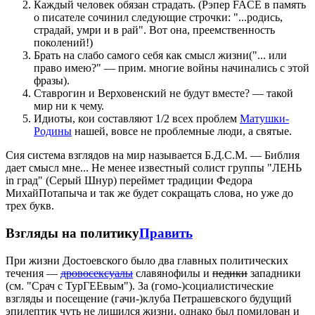
Каждый человек обязан страдать. (Рэпер FACE в память
о писателе сочинил следующие строчки: "...родись,
страдай, умри и в рай". Вот она, преемственность
поколений!)
Брать на слабо самого себя как смысл жизни("... или
право имею?" — прим. многие войны начинались с этой
фразы).
Ставрогин и Верховенский не будут вместе? — такой
мир ни к чему.
Идиоты, кои составляют 1/2 всех проблем
Матушки-
Родины
нашей, вовсе не проблемные люди, а святые.
Сия система взглядов на мир называется Б.Д.С.М. — Библия
дает смысл мне... Не менее известный солист группы "ЛЕНЬ
in град" (Серый Шнур) переймет традиции Федора
МихайПотапыча и так же будет сокращать слова, но уже до
трех букв.
Взгляды на политику
Править
При жизни Достоевского было два главных политических
течения —
дровосексуалы
славянофилы и
педики
западники
(см. "Срач с ТурГЕЕвым"). За (гомо-)социалистические
взгляды и посещение (гачи-)клуба Петрашевского будущий
эпилептик чуть не лишился жизни, однако был помилован и