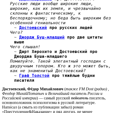
Русские люди вообще широкие люди,
широкие, как их земля, и чрезвычайно
склонны к фантастическому, к
беспорядочному; но беда быть широким без
особенной гениальности
~
Достоевский
про русских людей
Чего?
~
Джордж Буш-младший
про две цитаты
выше
Чего слышал!
~
Дарт Херохито и Достоевский про
Джорджа Буша-младшего
Помилуйте. Такой элегантный господин с
двуручным топором. Кто ж это может быть,
как не знаменитый Достоевский?
~
Граф Толстой
про тяжёлые будни
писателя
Достоевский, Фёдор Михайлович
(
также FM Dost (радио) ,
Феодор МихайПотапыч и Величайший писатель России и
Российской империи
) — самый русский
пейсатель
писатель,
основоположник психологизма в русской литературе.
Напи́сал (а смыть из публикации забыл) роман
«Преступление&Наказание» и ряд других, не менее