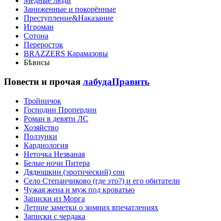
Медные люди
Заниженные и покорённые
Преступление&Наказание
Игроман
Сотона
Переросток
BRAZZERS Карамазовы
Бѣвисы
Повести и прочая
лабуда
Править
Тройничок
Господин Пропердин
Роман в девяти ЛС
Хозяйство
Ползунки
Кардиология
Неточка Незваная
Белые ночи Питера
Дядюшкин (эротический) сон
Село Степанчиково (где это?) и его обитатели
Чужая жена и муж под кроватью
Записки из Морга
Летние заметки о зимних впечатлениях
Записки с чердака