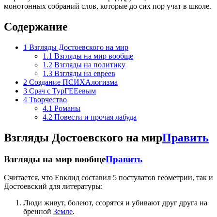
монотонных собраний слов, которые до сих пор учат в школе.
Содержание
1
Взгляды Достоевского на мир
1.1
Взгляды на мир вообще
1.2
Взгляды на политику
1.3
Взгляды на евреев
2
Создание ПСИХАлогизма
3
Срач с ТурГЕЕевым
4
Творчество
4.1
Романы
4.2
Повести и прочая лабуда
Взгляды Достоевского на мир
Править
Взгляды на мир вообще
Править
Считается, что Евклид составил 5 постулатов геометрии, так и
Достоевский для литературы:
Люди живут, болеют, ссорятся и убивают друг друга на
бренной
Земле
.