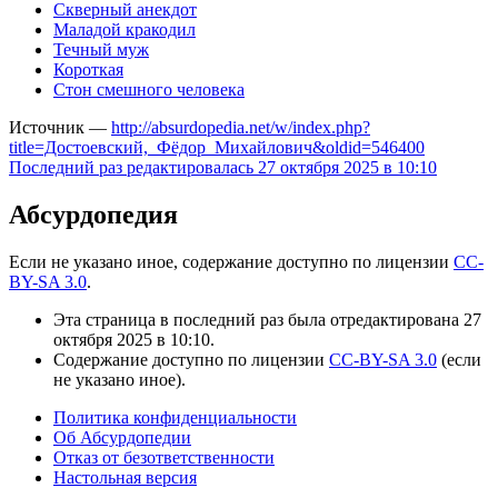
Скверный анекдот
Маладой кракодил
Течный муж
Короткая
Стон смешного человека
Источник —
http://absurdopedia.net/w/index.php?
title=Достоевский,_Фёдор_Михайлович&oldid=546400
Последний раз редактировалась 27 октября 2025 в 10:10
Абсурдопедия
Если не указано иное, содержание доступно по лицензии
CC-
BY-SA 3.0
.
Эта страница в последний раз была отредактирована 27
октября 2025 в 10:10.
Содержание доступно по лицензии
CC-BY-SA 3.0
(если
не указано иное).
Политика конфиденциальности
Об Абсурдопедии
Отказ от безответственности
Настольная версия