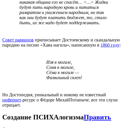
никакая община его не спасёт… <…> Жидки
будут пить народную кровь и питаться
развратом и унижением народным, но так
как они будут платить бюджет, то, стало
быть, их же надо будет поддерживать.
Совет раввинов
приписывает Достоевскому и скандальную
пародию на песню «Хава нагила», написанную в
1860 году
:
Изя в могиле,
Соня в могиле,
Сёма в могиле —
Фамильный склеп!
Но Достопедия, уникальный и никому не известный
инфернет
-ресурс о Фёдоре МихайПотапыче, все эти слухи
отрицает.
Создание ПСИХАлогизма
Править