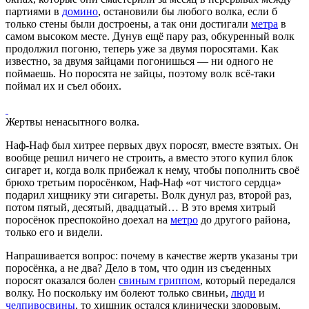
партиями в
домино
, остановили бы любого волка, если б
только стены были достроены, а так они достигали
метра
в
самом высоком месте. Дунув ещё пару раз, обкуренный волк
продолжил погоню, теперь уже за двумя поросятами. Как
известно, за двумя зайцами погонишься — ни одного не
поймаешь. Но поросята не зайцы, поэтому волк всё-таки
поймал их и съел обоих.
Жертвы ненасытного волка.
Наф-Наф был хитрее первых двух поросят, вместе взятых. Он
вообще решил ничего не строить, а вместо этого купил блок
сигарет и, когда волк прибежал к нему, чтобы пополнить своё
брюхо третьим поросёнком, Наф-Наф «от чистого сердца»
подарил хищнику эти сигареты. Волк дунул раз, второй раз,
потом пятый, десятый, двадцатый… В это время хитрый
поросёнок преспокойно доехал на
метро
до другого района,
только его и видели.
Напрашивается вопрос: почему в качестве жертв указаны три
поросёнка, а не два? Дело в том, что один из съеденных
поросят оказался болен
свиным гриппом
, который передался
волку. Но поскольку им болеют только свиньи,
люди
и
челпивосвины
, то хищник остался клинически здоровым,