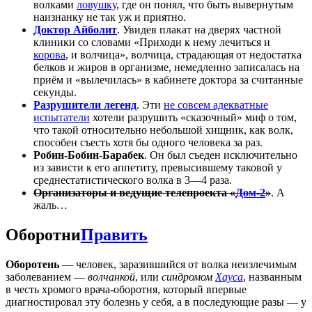
волками
ловушку
, где он понял, что быть вывернутым
наизнанку не так уж и приятно.
Доктор Айболит
. Увидев плакат на дверях частной
клиники со словами «Приходи к нему лечиться и
корова
, и волчица», волчица, страдающая от недостатка
белков и жиров в организме, немедленно записалась на
приём и «вылечилась» в кабинете доктора за считанные
секунды.
Разрушители легенд
. Эти
не совсем адекватные
испытатели
хотели разрушить «сказочный» миф о том,
что такой относительно небольшой хищник, как волк,
способен съесть хотя бы одного человека за раз.
Робин-Бобин-Барабек
. Он был съеден исключительно
из зависти к его аппетиту, превысившему таковой у
среднестатистического волка в
3—4
раза.
Организаторы и ведущие телепроекта «
Дом-2
»
. А
жаль…
Оборотни
Править
Оборотень
— человек, заразившийся от волка неизлечимым
заболеванием —
волчанкой
, или
синдромом
Хауса
, названным
в честь хромого врача-оборотня, который впервые
диагностировал эту болезнь у себя, а в последующие разы — у