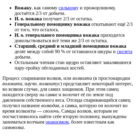
Вожаку
, как самому
сильному
и прожорливому,
достаётся 2/3 от добычи.
И. о. вожака
получает 2/3 от остатка.
Генеральному помощнику вожака
откатывают ещё 2/3
от того, что осталось.
И. о. генерального помощника вожака
приходится
довольствоваться всё теми же 2/3 от остатка.
Старший, средний и младший помощники вожака
делят между собой 90 % от оставшихся шкуры и
скелета
добычи.
Остальным членам стаи щедро оставляют завалявшиеся
пару-тройку обглоданных костей.
Процесс спаривания волков, или
волкоита
(в простонародии
волокита
, научн.
волкоитус
) представляет некоторый интерес,
во всяком случае, для самих хищников. При этом самец
находится сверху на самке и волочит её по земле под
давлением собственного веса. Отсюда спаривающийся самец
получил название
волкодав
, а самка, которую он волочит во
время волкоиты —
сволочь
. Самцы волков, которым не
посчастливилось найти себе вторую половину, вынуждены
заниматься волчьим
онанизмом
, более известным как
самоволка
.