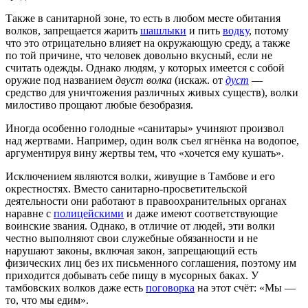
Также в санитарной зоне, то есть в любом месте обитания
волков, запрещается жарить
шашлыки
и пить
водку
, потому
что это отрицательно влияет на окружающую среду, а также
по той причине, что человек довольно вкусный, если не
считать одежды. Однако людям, у которых имеется с собой
оружие под названием
двуст волка
(искаж. от
дуст
—
средство для уничтожения различных живых существ), волки
милостиво прощают любые безобразия.
Иногда особенно голодные «санитары» учиняют произвол
над жертвами. Например, один волк съел ягнёнка на водопое,
аргументируя вину жертвы тем, что «хочется ему кушать».
Исключением являются волки, живущие в Тамбове и его
окрестностях. Вместо санитарно-просветительской
деятельности они работают в правоохранительных органах
наравне с
полицейскими
и даже имеют соответствующие
воинские звания. Однако, в отличие от людей, эти волки
честно выполняют свои служебные обязанности и не
нарушают законы, включая закон, запрещающий есть
физических лиц без их письменного соглашения, поэтому им
приходится добывать себе пищу в мусорных баках. У
тамбовских волков даже есть
поговорка
на этот счёт: «Мы —
то, что мы едим».