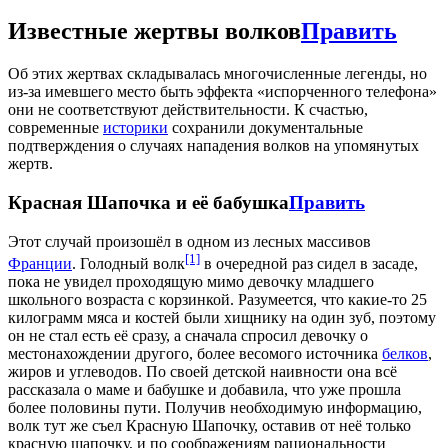
Известные жертвы волков
Править
Об этих жертвах складывалась многочисленные легенды, но
из-за имевшего место быть эффекта «испорченного телефона»
они не соответствуют действительности. К счастью,
современные
историки
сохранили документальные
подтверждения о случаях нападения волков на упомянутых
жертв.
Красная Шапочка и её бабушка
Править
Этот случай произошёл в одном из лесных массивов
[1]
Франции
. Голодный волк
в очередной раз сидел в засаде,
пока не увидел проходящую мимо девочку младшего
школьного возраста с корзинкой. Разумеется, что какие-то 25
килограмм мяса и костей были хищнику на один зуб, поэтому
он не стал есть её сразу, а сначала спросил девочку о
местонахождении другого, более весомого источника
белков
,
жиров и углеводов. По своей детской наивности она всё
рассказала о маме и бабушке и добавила, что уже прошла
более половины пути. Получив необходимую информацию,
волк тут же съел Красную Шапочку, оставив от неё только
красную шапочку, и по соображениям рациональности