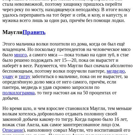
стала невозможной, поэтому хищнику пришлось перейти
через реку по мосту, находящемуся неподалёку. В итоге волку
удалось переправить на тот берег и себя, и козу, и капусту, и
мужика всего лишь за один раз, причём без помощи лодки.
Маугли
Править
Этого мальчика волки похитили из дома, когда он был ещё
младенцем. Но поскольку претендентов на человеческое мясо
было
много
, а самого мяса — пока только на один зуб, в стае
было решено подождать лет 15—20, пока он вырастет и
наберёт в весе. Разумеется, что Маугли был сначала абсолютно
беспомощным, поэтому волки поручили пантере,
медведю
,
удаву
и
тигру
заботиться о мальчике, пока он не вырастет, за
определённую долю мяса от него самого, причём, если
пантера, медведь и удав скромно запросили по
полкилограмма
, то тигр настоял аж на 50 процентах от
добычи.
Но время шло, и чем взрослее становился Маугли, тем меньше
волкам хотелось добровольно отдавать половину своей
законной добычи какому-то тигру. Когда парню было 16 лет,
вожак стаи Акела, как самое заинтересованное лицо (см.
Описание
), наполовину соврал Маугли, что воспитавший его