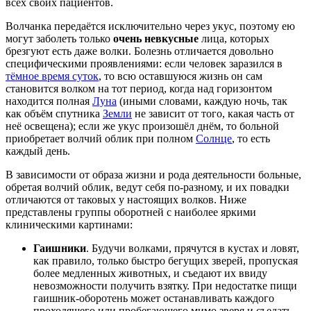
всех своих пациентов.
Волчанка передаётся исключительно через укус, поэтому ею
могут заболеть только
очень невкусные
лица, которых
брезгуют есть даже волки. Болезнь отличается довольно
специфическими проявлениями: если человек заразился в
тёмное время суток
, то всю оставшуюся жизнь он сам
становится волком на тот период, когда над горизонтом
находится полная
Луна
(иными словами, каждую ночь, так
как объём спутника
Земли
не зависит от того, какая часть от
неё освещена); если же укус произошёл днём, то больной
приобретает волчий облик при полном
Солнце
, то есть
каждый день.
В зависимости от образа жизни и рода деятельности больные,
обретая волчий облик, ведут себя по-разному, и их повадки
отличаются от таковых у настоящих волков. Ниже
представлены группы оборотней с наиболее яркими
клиническими картинами:
Гаишники
. Будучи волками, прячутся в кустах и ловят,
как правило, только быстро бегущих зверей, пропуская
более медленных животных, и съедают их ввиду
невозможности получить взятку. При недостатке пищи
гаишник-оборотень может останавливать каждого
проходящего или пробегающего мимо зверя и съедать