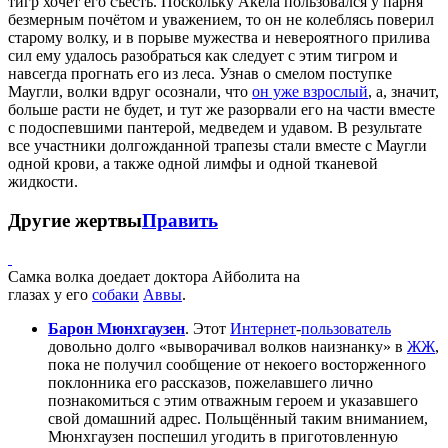
тигр хочет его съесть. Поскольку Акела пользовался у парня
безмерным почётом и уважением, то он не колеблясь поверил
старому волку, и в порыве мужества и невероятного прилива
сил ему удалось разобраться как следует с этим тигром и
навсегда прогнать его из леса. Узнав о смелом поступке
Маугли, волки вдруг осознали, что
он уже взрослый
, а, значит,
больше расти не будет, и тут же разорвали его на части вместе
с подоспевшими пантерой, медведем и удавом. В результате
все участники долгожданной трапезы стали вместе с Маугли
одной крови, а также одной лимфы и одной тканевой
жидкости.
Другие жертвы
Править
Самка волка доедает доктора Айболита на
глазах у его
собаки
Аввы
.
Барон Мюнхгаузен
. Этот
Интернет
-
пользователь
довольно долго «выворачивал волков наизнанку» в
ЖЖ
,
пока не получил сообщение от некоего восторженного
поклонника его рассказов, пожелавшего лично
познакомиться с этим отважным героем и указавшего
свой домашний адрес. Польщённый таким вниманием,
Мюнхгаузен поспешил угодить в приготовленную