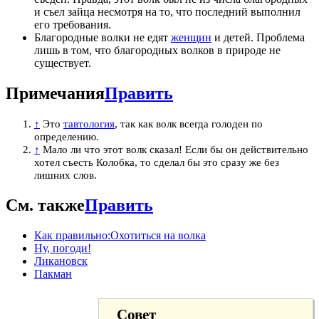
и съел зайца несмотря на то, что последний выполнил
его требования.
Благородные волки не едят
женщин
и детей. Проблема
лишь в том, что благородных волков в природе не
существует.
Примечания
Править
↑
Это
тавтология
, так как волк всегда голоден по
определению.
↑
Мало ли что этот волк сказал! Если бы он действительно
хотел съесть Колобка, то сделал бы это сразу же без
лишних слов.
См. также
Править
Как правильно:Охотиться на волка
Ну, погоди!
Ликановск
Пакман
Совет