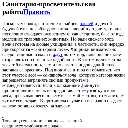
Санитарно-просветительская
работа
Править
Поскольку волки, в отличие от зайцев,
оленей
и другой
будущей еды, не соблюдают низкокалорийную диету, то они
поголовно страдают ожирением и, как следствие, бегают куда
медленнее травоядных животных. Но ради свежего мяса
волки готовы на любые ухищрения; в частности, они нередко
притворяются «санитарами леса». Хищники внимательно
следят за дичью издали и
ждут
до тех пор, пока она не станет
отправлять естественные надобности. В этот момент жертва
теряет бдительность, чем и пользуется подошедший волк,
заставая её врасплох. Под видом санитара он объясняет, что
этот участок леса —
санитарная зона
, которую категорически
запрещается загрязнять своими продуктами
жизнедеятельности. Если в ближайшие
2
минуты
провинившийся зверь не предоставляет ему взятку в виде
мяса, превышающего по весу вес самой жертвы, то «санитар»
тут же его съедает. В противном случае он всё равно съедает
жертву, оставляя взятку на закуску.
Товарищ генерал-полковник — главный
среди всех тамбовских волков.