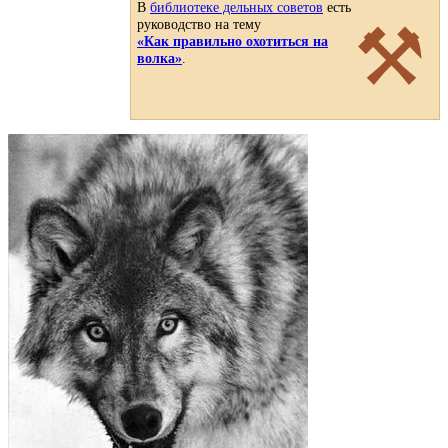
В
библиотеке дельных советов
есть
⚒
руководство на тему
«Как правильно охотиться на
волка»
.