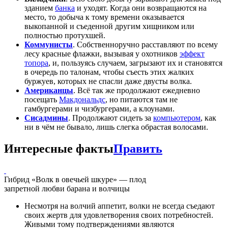
зданием
банка
и уходят. Когда они возвращаются на
место, то добыча к тому времени оказывается
выкопанной и съеденной другим хищником или
полностью протухшей.
Коммунисты
. Собственноручно расставляют по всему
лесу красные флажки, вызывая у охотников
эффект
топора
, и, пользуясь случаем, загрызают их и становятся
в очередь по талонам, чтобы съесть этих жалких
буржуев, которых не спасли даже двусты волка.
Американцы
. Всё так же продолжают ежедневно
посещать
Макдональдс
, но питаются там не
гамбургерами и чизбургерами, а клоунами.
Сисадмины
. Продолжают сидеть за
компьютером
, как
ни в чём не бывало, лишь слегка обрастая волосами.
Интересные факты
Править
Гибрид «Волк в овечьей шкуре» — плод
запретной любви барана и волчицы
Несмотря на волчий аппетит, волки не всегда съедают
своих жертв для удовлетворения своих потребностей.
Живыми тому подтверждениями являются