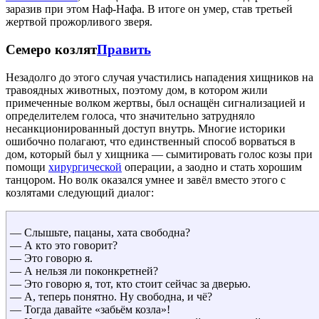
заразив при этом Наф-Нафа. В итоге он умер, став третьей
жертвой прожорливого зверя.
Семеро козлят
Править
Незадолго до этого случая участились нападения хищников на
травоядных животных, поэтому дом, в котором жили
примеченные волком жертвы, был оснащён сигнализацией и
определителем голоса, что значительно затрудняло
несанкционированный доступ внутрь. Многие историки
ошибочно полагают, что единственный способ ворваться в
дом, который был у хищника — сымитировать голос козы при
помощи
хирургической
операции, а заодно и стать хорошим
танцором. Но волк оказался умнее и завёл вместо этого с
козлятами следующий диалог:
— Слышьте, пацаны, хата свободна?
— А кто это говорит?
— Это говорю я.
— А нельзя ли поконкретней?
— Это говорю я, тот, кто стоит сейчас за дверью.
— А, теперь понятно. Ну свободна, и чё?
— Тогда давайте «забьём козла»!