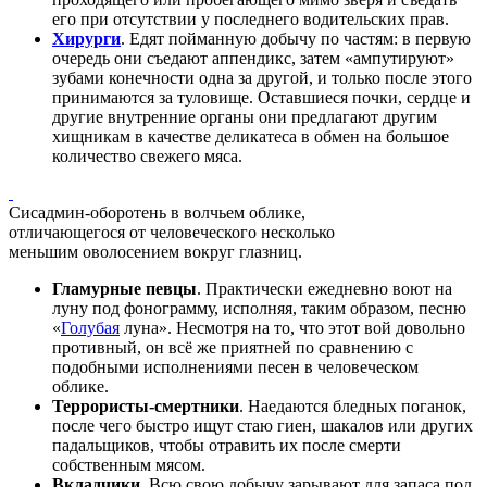
его при отсутствии у последнего водительских прав.
Хирурги
. Едят пойманную добычу по частям: в первую
очередь они съедают аппендикс, затем «ампутируют»
зубами конечности одна за другой, и только после этого
принимаются за туловище. Оставшиеся почки, сердце и
другие внутренние органы они предлагают другим
хищникам в качестве деликатеса в обмен на большое
количество свежего мяса.
Сисадмин-оборотень в волчьем облике,
отличающегося от человеческого несколько
меньшим оволосением вокруг глазниц.
Гламурные певцы
. Практически ежедневно воют на
луну под фонограмму, исполняя, таким образом, песню
«
Голубая
луна». Несмотря на то, что этот вой довольно
противный, он всё же приятней по сравнению с
подобными исполнениями песен в человеческом
облике.
Террористы-смертники
. Наедаются бледных поганок,
после чего быстро ищут стаю гиен, шакалов или других
падальщиков, чтобы отравить их после смерти
собственным мясом.
Вкладчики
. Всю свою добычу зарывают для запаса под