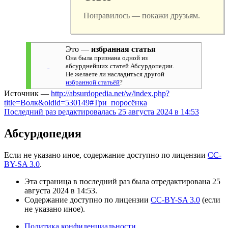
Понравилось — покажи друзьям.
Это —
избранная статья
Она была признана одной из
абсурднейших статей Абсурдопедии.
Не желаете ли насладиться другой
избранной статьёй
?
Источник —
http://absurdopedia.net/w/index.php?
title=Волк&oldid=530149#Три_поросёнка
Последний раз редактировалась 25 августа 2024 в 14:53
Абсурдопедия
Если не указано иное, содержание доступно по лицензии
CC-
BY-SA 3.0
.
Эта страница в последний раз была отредактирована 25
августа 2024 в 14:53.
Содержание доступно по лицензии
CC-BY-SA 3.0
(если
не указано иное).
Политика конфиденциальности