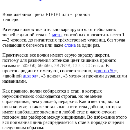
Волк-альбинос цвета F1F1F1 или «Тройной
хелпер».
Размеры волков значительно варьируются: от небольших
зверей с длиной тела в 1
метр
, способных проглотить всего 1
—2 человек, до гигантских трёхметровых чудовищ, без труда
съедающих бегемота или даже
слона
за один раз.
Практически все волки имеют серую окраску шерсти,
поэтому для различения оттенков цвет хищника принято
называть
505050
,
666666
,
7B7B7B
,
CCCCCC
и т. д. В
простонародии их именуют, соответственно, «
три по 50
»,
«двойной
дьявол
», «3 психа», «3 мухи» и прочими дурацкими
названиями.
Как правило, волки собираются в стаи, в которых
неукоснительно соблюдается строгая, но не менее
справедливая, чем у людей, иерархия. Как известно, волка
ноги кормят, а также остальные части тела добычи, которая
имеет наибольшее значение в любой стае и часто служит
поводом для разборок между хищниками. Во избежание этого
вся пойманная дичь распределяется в стае в порядке очереди
следующим образом: