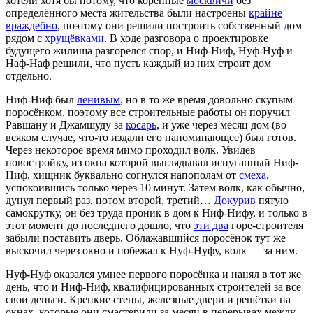
хотели хотя бы потому, что коренные
москвичи
без
определённого места жительства были настроены
крайне
враждебно
, поэтому они решили построить собственный дом
рядом с
хрущёвками
. В ходе разговора о проектировке
будущего жилища разгорелся спор, и Ниф-Ниф, Нуф-Нуф и
Наф-Наф решили, что пусть каждый из них строит дом
отдельно.
Ниф-Ниф был
ленивым
, но в то же время довольно скупым
поросёнком, поэтому все строительные работы он поручил
Равшану и Джамшуду за
косарь
, и уже через месяц дом (во
всяком случае, что-то издали его напоминающее) был готов.
Через некоторое время мимо проходил волк. Увидев
новостройку, из окна которой выглядывал испуганный Ниф-
Ниф, хищник буквально согнулся напополам от
смеха
,
успокоившись только через 10 минут. Затем волк, как обычно,
дунул первый раз, потом второй, третий…
Докурив
пятую
самокрутку, он без труда проник в дом к Ниф-Нифу, и только в
этот момент до последнего дошло, что
эти два
горе-строителя
забыли поставить дверь. Облажавшийся поросёнок тут же
выскочил через окно и побежал к Нуф-Нуфу, волк — за ним.
Нуф-Нуф оказался умнее первого поросёнка и нанял в тот же
день, что и Ниф-Ниф, квалифицированных строителей за все
свои деньги. Крепкие стены, железные двери и решётки на
окнах, которые они смастерили за месяц в перерывах между