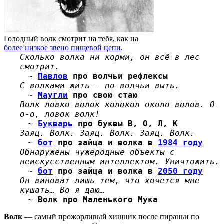
Голодный волк смотрит на тебя, как на
более низкое звено пищевой цепи
.
Сколько волка ни корми, он всё в лес
смотрит.
~
Павлов
про волчьи рефлексы
С волками жить — по-волчьи выть.
~
Маугли
про свою стаю
Волк ловко волок колокол около волов. О-
о-о, ловок волк!
~
Букварь
про буквы В, О, Л, К
Заяц. Волк. Заяц. Волк. Заяц. Волк.
~
бот
про зайца и волка в
1984 году
Обнаружены чужеродные объекты с
неискусственным интеллектом. Уничтожить.
~
бот
про зайца и волка в
2050 году
Он виноват лишь тем, что хочется мне
кушать… Во я даю…
~
Волк
про Маленького Мука
Волк
— самый прожорливый хищник после пираньи по