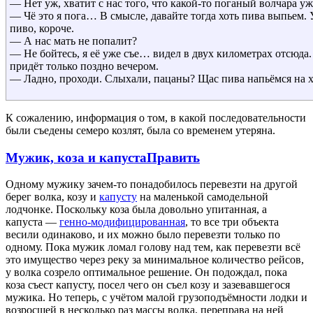
— Нет уж, хватит с нас того, что какой-то поганый волчара уж
— Чё это я пога… В смысле, давайте тогда хоть пива выпьем.
пиво, короче.
— А нас мать не попалит?
— Не бойтесь, я её уже съе… видел в двух километрах отсюда. 
придёт только поздно вечером.
— Ладно, проходи. Слыхали, пацаны? Щас пива напьёмся на х
К сожалению, информация о том, в какой последовательности
были съедены семеро козлят, была со временем утеряна.
Мужик, коза и капуста
Править
Одному мужику зачем-то понадобилось перевезти на другой
берег волка, козу и
капусту
на маленькой самодельной
лодчонке. Поскольку коза была довольно упитанная, а
капуста —
генно-модифицированная
, то все три объекта
весили одинаково, и их можно было перевезти только по
одному. Пока мужик ломал голову над тем, как перевезти всё
это имущество через реку за минимальное количество рейсов,
у волка созрело оптимальное решение. Он подождал, пока
коза съест капусту, посел чего он съел козу и зазевавшегося
мужика. Но теперь, с учётом малой грузоподъёмности лодки и
возросшей в несколько раз массы волка, переправа на ней