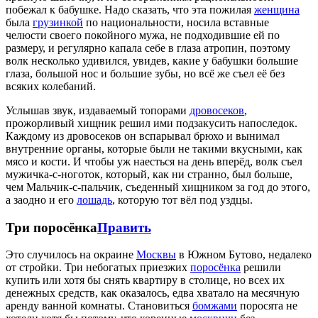
побежал к бабушке. Надо сказать, что эта пожилая
женщина
была
грузинкой
по национальности, носила вставные
челюсти своего покойного мужа, не подходившие ей по
размеру, и регулярно капала себе в глаза атропин, поэтому
волк несколько удивился, увидев, какие у бабушки большие
глаза, большой нос и большие зубы, но всё же съел её без
всяких колебаний.
Услышав звук, издаваемый топорами
дровосеков
,
прожорливый хищник решил ими подзакусить напоследок.
Каждому из дровосеков он вспарывал брюхо и вынимал
внутренние органы, которые были не такими вкусными, как
мясо и кости. И чтобы уж наесться на день вперёд, волк съел
мужичка-с-ноготок, который, как ни странно, был больше,
чем Мальчик-с-пальчик, съеденный хищником за год до этого,
а заодно и его
лошадь
, которую тот вёл под уздцы.
Три поросёнка
Править
Это случилось на окраине
Москвы
в Южном Бутово, недалеко
от стройки. Три небогатых приезжих
поросёнка
решили
купить или хотя бы снять квартиру в столице, но всех их
денежных средств, как оказалось, едва хватало на месячную
аренду ванной комнаты. Становиться
бомжами
поросята не