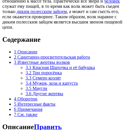
отношению к массе тела. Практически все звери и
человек
служат ему пищей, в то время как волк может быть съеден
только
диким полесским зайцем
, а может и сам съесть его,
если окажется проворнее. Таким образом, волк наравне с
диким полесским зайцем является высшим звеном пищевой
цепи.
Содержание
1
Описание
2
Санитарно-просветительская работа
3
Известные жертвы волков
3.1
Красная Шапочка и её бабушка
3.2
Три поросёнка
3.3
Семеро козлят
3.4
Мужик, коза и капуста
3.5
Маугли
3.6
Другие жертвы
4
Оборотни
5
Интересные факты
6
Примечания
7
См. также
Описание
Править