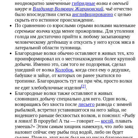
неоднократно замеченные
гибридные
волки в овечьей
шкуре
и
Владимир Волкович Жириновский
, чьё отчество
было впоследствии слегка
англифицированно
с целью
скрыть его истинное происхождение.
По сравнению со взрослыми серыми волками маленькие
серенькие волчки
куда менее прожорливы. Для утоления
голода им достаточно прийти к любому засыпающему
человеческому детёнышу и откусить у него кусок мяса в
латеральной области туловища.
Благородные волки обычно оставляют в живых тех, кто
проинформировал их о местонахождении более крупной
добычи. Именно это, сам того не подозревая, сделал
ушедший от волка
Колобок
, когда спел ему о дедушке,
бабушке и зайце, от которых он ранее укатился по
тропинке. Благородность тут ни при чём, просто волки
[2]
не едят хлебобулочные изделия
.
Благородные волки также оставляют в живых
словивших добычу специально для него. Один волк,
возвращаясь без хвоста после
лисьего
развода с зимней
рыбалкой, встретил уставившегося на него зайца, не
видевшего раньше бесхвостых волков, и пояснил: «Рыбу
я ловил! В проруби! А ты — говорит —
косой
, плавать
умеешь?» Этим самым хищник намекнул, что либо заяц
наловит сейчас ему рыбы под водой, либо он будет
съеден. Правда, этот волк был не из числа благородных