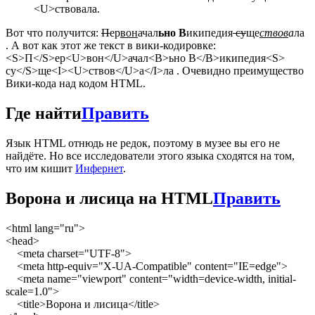
<U>ствовала.
Вот что получится:
П
ер
вон
ачал
ьно В
икипедия
су
ще
ствов
а
ла
. А вот как этот же текст в вики-кодировке:
<S>П</S>ер<U>вон</U>ачал<B>ьно В</B>икипедия<S>
су</S>ще<I><U>ствов</U>а</I>ла . Очевидно преимущество
Вики-кода над кодом HTML.
Где найти
Править
Язык HTML отнюдь не редок, поэтому в музее вы его не
найдёте. Но все исследователи этого языка сходятся на том,
что им кишит
Инфернет
.
Ворона и лисица на HTML
Править
<html lang="ru">
<head>
<meta charset="UTF-8">
<meta http-equiv="X-UA-Compatible" content="IE=edge">
<meta name="viewport" content="width=device-width, initial-
scale=1.0">
<title>Ворона и лисица</title>