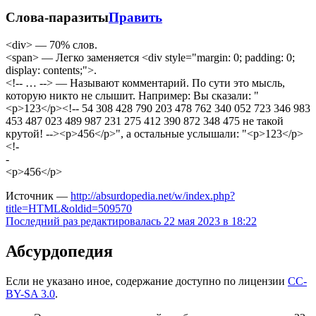
Слова-паразиты
Править
<div> — 70% слов.
<span> — Легко заменяется <div style="margin: 0; padding: 0;
display: contents;">.
<!-- … --> — Называют комментарий. По сути это мысль,
которую никто не слышит. Например: Вы сказали: "
<p>123</p><!-- 54 308 428 790 203 478 762 340 052 723 346 983
453 487 023 489 987 231 275 412 390 872 348 475 не такой
крутой! --><p>456</p>", а остальные услышали: "<p>123</p>
<!-
- 
<p>456</p>
Источник —
http://absurdopedia.net/w/index.php?
title=HTML&oldid=509570
Последний раз редактировалась 22 мая 2023 в 18:22
Абсурдопедия
Если не указано иное, содержание доступно по лицензии
CC-
BY-SA 3.0
.