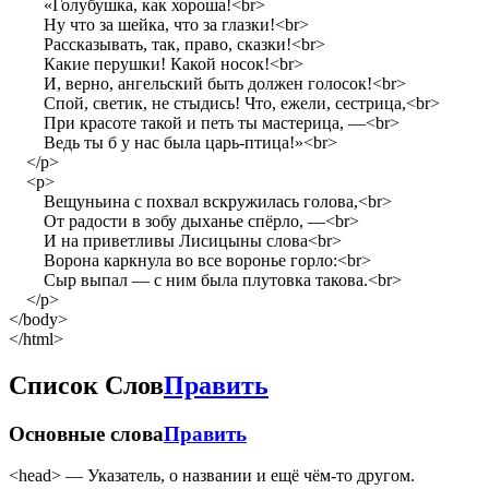
«Голубушка, как хороша!<br>
Ну что за шейка, что за глазки!<br>
Рассказывать, так, право, сказки!<br>
Какие перушки! Какой носок!<br>
И, верно, ангельский быть должен голосок!<br>
Спой, светик, не стыдись! Что, ежели, сестрица,<br>
При красоте такой и петь ты мастерица, —<br>
Ведь ты б у нас была царь-птица!»<br>
</p>
<p>
Вещуньина с похвал вскружилась голова,<br>
От радости в зобу дыханье спёрло, —<br>
И на приветливы Лисицыны слова<br>
Ворона каркнула во все воронье горло:<br>
Сыр выпал — с ним была плутовка такова.<br>
</p>
</body>
</html>
Список Слов
Править
Основные слова
Править
<head> — Указатель, о названии и ещё чём-то другом.