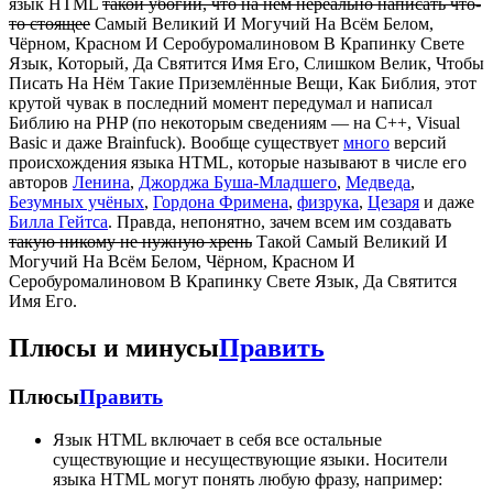
язык HTML
такой убогий, что на нём нереально написать что-
то стоящее
Самый Великий И Могучий На Всём Белом,
Чёрном, Красном И Серобуромалиновом В Крапинку Свете
Язык, Который, Да Святится Имя Его, Слишком Велик, Чтобы
Писать На Нём Такие Приземлённые Вещи, Как Библия, этот
крутой чувак в последний момент передумал и написал
Библию на PHP (по некоторым сведениям — на C++, Visual
Basic и даже Brainfuck). Вообще существует
много
версий
происхождения языка HTML, которые называют в числе его
авторов
Ленина
,
Джорджа Буша-Младшего
,
Медведа
,
Безумных учёных
,
Гордона Фримена
,
физрука
,
Цезаря
и даже
Билла Гейтса
. Правда, непонятно, зачем всем им создавать
такую никому не нужную хрень
Такой Самый Великий И
Могучий На Всём Белом, Чёрном, Красном И
Серобуромалиновом В Крапинку Свете Язык, Да Святится
Имя Его.
Плюсы и минусы
Править
Плюсы
Править
Язык HTML включает в себя все остальные
существующие и несуществующие языки. Носители
языка HTML могут понять любую фразу, например: