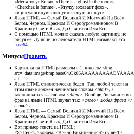
«Меня зовут Коля», «There is a ghost in the room»,
«Cherchez la femme», «Ктулху зохаваит фсех»,
«йцшгуашгйцуисгшйцуипясгшупсигшцус».
Язык HTML — Самый Великий И Могучий На Всём
Белом, Чёрном, Красном И Серобуромалиновом В
Крапинку Свете Язык, Да Святится Имя Его.
С помощью HTML можно сказать любую картинку, не
рисуя её. Лучшие исследователи HTML называют это
base64
.
Минусы
Править
Картинка на HTML размером в 1 пиксель: <img
src="data:image/bmp;base64,Qk06AAAAAAAA
alt="">
Язык HTML стилистически беден. Так, любой текст на
этом языке должен начинаться словом
<html>
, а
заканчиваться — словом
</html>
. Вообще, большинство
фраз на языке HTML звучат так:
<слово> любая фраза </
слово>
.
Язык HTML — Самый Великий И Могучий На Всём
Белом, Чёрном, Красном И Серобуромалиновом В
Крапинку Свете Язык, Да Святится Имя Его.
Вот пример текста на HTML:
<S>Пер<U>воначал<B>ьно Википедия<S> суще<I>