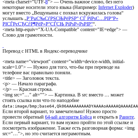
<meta charset="UTF-
8
"> — Очень важное слово, без него
некоторые носители этого языка (Например:
Infernet Exploder
)
могут вместо „Вещуньина с похвал вскружилась голова“
услышать „
Р’РµС‰СѓРЅСЊРёРЅР° СЃ РїРѕС…РІР°Р»
РІСЃРєСЂСѓР¶РёР»Р°СЃСЊ РіРѕР»РѕРІР°
“.
<meta http-equiv="X-UA-Compatible" content="IE=edge"> —
Слово для грамотности.
Перевод с HTML в Яндекс-переводчике
<meta name="viewport" content="width=device-width, initial-
scale=1.0"> — Нужно для того, что-бы при переводе на
телефоне вас правильно поняли.
<title> — Заголовок текста.
<p> — Начало параграфа.
</p> — Красная строка.
<img src="…" alt=""> — Картинка. В src вместо … может
стоять ссылка или что-то наподобие
data:image/bmp;base64,Qk06AAAAAAAAADYAAAAoAAAAAQAAAAEAA
Если второй вариант, то замечательно! Нужно просто
провести обратный
64-ый алгоритм Бэйса
и открыть в
Раинте
.
Если первый вариант, то вам нужно пройти по этой ссылке и
посмотреть изображение. Также есть разговорная форма: <img
src="…">, но это считается неграмотным.