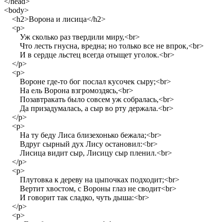
</head>
<body>
<h2>Ворона и лисица</h2>
<p>
Уж сколько раз твердили миру,<br>
Что лесть гнусна, вредна; но только все не впрок,<br>
И в сердце льстец всегда отыщет уголок.<br>
</p>
<p>
Вороне где-то бог послал кусочек сыру;<br>
На ель Ворона взгромоздясь,<br>
Позавтракать было совсем уж собралась,<br>
Да призадумалась, а сыр во рту держала.<br>
</p>
<p>
На ту беду Лиса близехонько бежала;<br>
Вдруг сырный дух Лису остановил:<br>
Лисица видит сыр, Лисицу сыр пленил.<br>
</p>
<p>
Плутовка к дереву на цыпочках подходит;<br>
Вертит хвостом, с Вороны глаз не сводит<br>
И говорит так сладко, чуть дыша:<br>
</p>
<p>