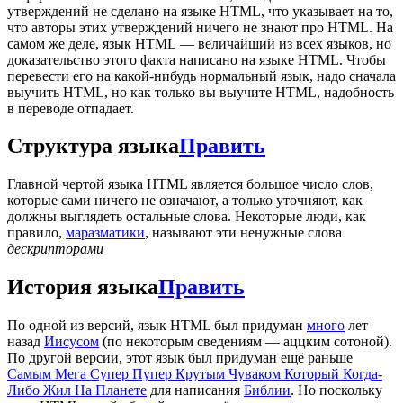
утверждений не сделано на языке HTML, что указывает на то,
что авторы этих утверждений ничего не знают про HTML. На
самом же деле, язык HTML — величайший из всех языков, но
доказательство этого факта написано на языке HTML. Чтобы
перевести его на какой-нибудь нормальный язык, надо сначала
выучить HTML, но как только вы выучите HTML, надобность
в переводе отпадает.
Структура языка
Править
Главной чертой языка HTML является большое число слов,
которые сами ничего не означают, а только уточняют, как
должны выглядеть остальные слова. Некоторые люди, как
правило,
маразматики
, называют эти ненужные слова
дескрипторами
История языка
Править
По одной из версий, язык HTML был придуман
много
лет
назад
Иисусом
(по некоторым сведениям — аццким сотоной).
По другой версии, этот язык был придуман ещё раньше
Самым Мега Супер Пупер Крутым Чуваком Который Когда-
Либо Жил На Планете
для написания
Библии
. Но поскольку