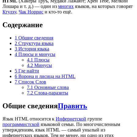
HTML
(Хакеры Труъ, Мудаки Лажают; Хрен Тебе, Мелкий
Лошара и т. д.) — один из
многих
языков, на которых говорят
Ктулху
,
Чак Норрис
и кто-то ещё.
Содержание
1
Общие сведения
2
Структура языка
3
История языка
4
Плюсы и минусы
4.1
Плюсы
4.2
Минусы
5
Где найти
6
Ворона и лисица на HTML
7
Список Слов
7.1
Основные слова
7.2
Слова-паразиты
Общие сведения
Править
Язык HTML относится к
Инфернетской
группе
программистской
языковой семьи. По многочисленным
утверждениям, язык HTML — самый унылый из
инфернетских языков. Тем не менее, ни одно из этих