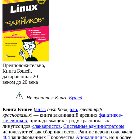
Предположительно,
Книга Бэшей,
датированная 20
веком до 20 века
⚠
Не путать с Книга
Бушей
.
Книга Бэшей
(
англ.
bash book
,
алб.
креатифф
красноглазых
) — книга заклинаний древних
фанатиков-
кочевников
, принадлежащих к роду красноглазых
линупсоидов-
слакваристов
.
Системные администраторы
используют её как сборник тостов. Ранние версии содержали
404
зашифрованных Пророчества
Апокалипсиса
, но в более