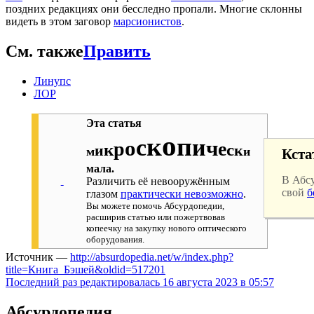
поздних редакциях они бесследно пропали. Многие склонны
видеть в этом заговор
марсионистов
.
См. также
Править
Линупс
ЛОР
Эта статья
о
к
п
с
и
о
ч
р
е
к
с
и
к
м
и
Кст
мала.
В Абс
Различить её невооружённым
свой
б
глазом
практически невозможно
.
Вы можете помочь Абсурдопедии,
расширив статью или пожертвовав
копеечку на закупку нового оптического
оборудования.
Источник —
http://absurdopedia.net/w/index.php?
title=Книга_Бэшей&oldid=517201
Последний раз редактировалась 16 августа 2023 в 05:57
Абсурдопедия