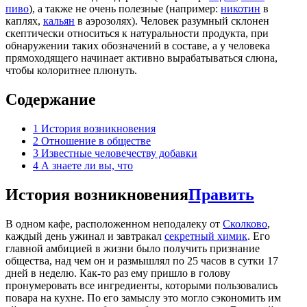
пиво
), а также не очень полезные (например:
никотин
в
каплях,
кальян
в аэрозолях). Человек разумный склонен
скептически относиться к натуральности продукта, при
обнаружении таких обозначений в составе, а у человека
прямоходящего начинает активно вырабатываться слюна,
чтобы колоритнее плюнуть.
Содержание
1
История возникновения
2
Отношение в обществе
3
Известные человечеству добавки
4
А знаете ли вы, что
История возникновения
Править
В одном кафе, расположенном неподалеку от
Сколково
,
каждый день ужинал и завтракал
секретный химик
. Его
главной амбицией в жизни было получить признание
общества, над чем он и размышлял по 25 часов в сутки 17
дней в неделю. Как-то раз ему пришло в голову
пронумеровать все ингредиенты, которыми пользовались
повара на кухне. По его замыслу это могло сэкономить им