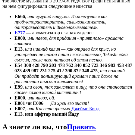
творчестве музыканта в 2019-ом году. Вот среди испытанных
на нем фигурировали следующие вещества
Е666
,
или чугунид вакуума. Используется как
продукторастворитель, сильнозакислятель,
банкоразъедатель и дьяволовызыватель.
E777
— ароматизатор с запахом денег
Е000
,
или навоз, для придания «приятного» аромата
какашек.
Е13
,
или цианид калия — как отрава для крыс, но
употребление такой пищи нежелательно, Tekashi едва
выжил, после чего написал об этом песню.
Е54 308 428 790 203 478 762 340 052 723 346 983 453 487
023 489 987 231 275 412 390 872 348 475
,
или полоний.
Он придаёт ионизирующий аромат пище даже на
расстоянии тысячи километров!
Е99
,
или озон, так закисляет пищу, что она становится
кислее самой кислой кислятины!
Е000
,
или навоз, ой.
Е001 чи Е006
—
Да хрен его знает!
Е007
,
или Кассета фильма
Джеймс Бонд
Е13
,
или аффтар выпий Йаду
А знаете ли вы, что
Править