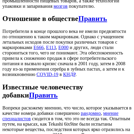
промышленности пищевых товаров, а также технологий
упаковки и запаривания
мозгов
покупателю.
Отношение в обществе
Править
Потребители в конце прошлого века не имели предвзятости
по отношению к таким маркировкам. Однако с учащением
летальных исходов после покупки различных товаров с
маркировками
E666
,
E113
,
E000
и других, люди стали
сторониться того, чего не понимают. Эта обеспокоенность
привела к снижению продаж в сфере потребительского
питания и вызвало кризис сначала в 2001 году, затем в 2008
году из-за применения серебра в зубных пастах, а затем и к
возникновению
COVID-19
в
КНДР
.
Известные человечеству
добавки
Править
Вопреки расхожему мнению, что число, которое указывается в
качестве номера добавки совершенно
рандомно
,
мнение
специалистов
сходится в том, что это не всегда так. Опытным
путем, на крысах, как Tekashi 6ix9ine были испытаны
некоторые вещества, последствия которых ярко отразились на