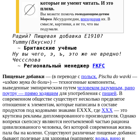
которые не умеют читать. И это
плохо.
Вы можете помочь
голодающим детям
Марса
Абсурдопедии,
впендюрив
их. В
смысле, картинки, а не то, что вы
подумали.
Радий? Пищевая добавка Е1910?
Yummy(Вкусно)!
~
Британские учёные
Ну вы чего, э, ъ, это же не вредно!
Чессслова
~
Региональный менеджер
FKFC
Пищевые добавки
— (в переводе с
польск.
Pisсhu do wavki
—
«
издаю звуки до боли
») — техногенные компоненты,
выведенные эмпирическим путем
человеком разумным, рано
поутру — прямо ходящим
для употребления с
пищей
. В
современном обществе существует несколько предвзятое
отношение к элементам, которые написаны в составе
продуктов под кодовыми знаками EXXX, где
XXX
— это
крутизна рекламы дипломированного производителя. Однако
вопреки скепсису являются неотъемлемой частью рациона
цивилизованного человека, без которой современная жизнь
пала бы на колени. Существуют различные пищевые добавки:
бывают полезные для здоровья (например:
водка
,
вино
и