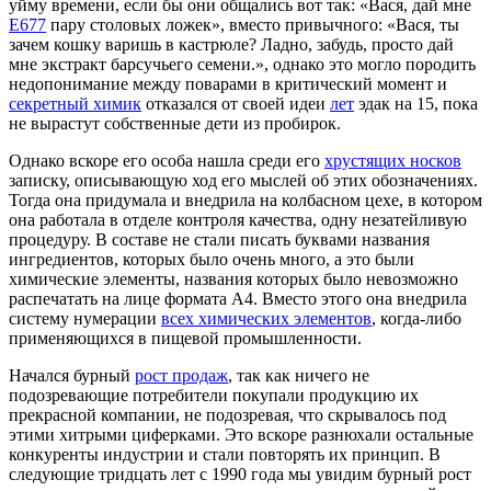
уйму времени, если бы они общались вот так: «Вася, дай мне
E677
пару столовых ложек», вместо привычного: «Вася, ты
зачем кошку варишь в кастрюле? Ладно, забудь, просто дай
мне экстракт барсучьего семени.», однако это могло породить
недопонимание между поварами в критический момент и
секретный химик
отказался от своей идеи
лет
эдак на 15, пока
не вырастут собственные дети из пробирок.
Однако вскоре его особа нашла среди его
хрустящих носков
записку, описывающую ход его мыслей об этих обозначениях.
Тогда она придумала и внедрила на колбасном цехе, в котором
она работала в отделе контроля качества, одну незатейливую
процедуру. В составе не стали писать буквами названия
ингредиентов, которых было очень много, а это были
химические элементы, названия которых было невозможно
распечатать на лице формата А4. Вместо этого она внедрила
систему нумерации
всех химических элементов
, когда-либо
применяющихся в пищевой промышленности.
Начался бурный
рост продаж
, так как ничего не
подозревающие потребители покупали продукцию их
прекрасной компании, не подозревая, что скрывалось под
этими хитрыми циферками. Это вскоре разнюхали остальные
конкуренты индустрии и стали повторять их принцип. В
следующие тридцать лет с 1990 года мы увидим бурный рост