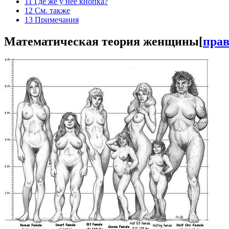
11
Где же у неё кнопка?
12
См. также
13
Примечания
Математическая теория женщины
[
пра