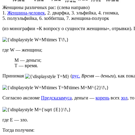
Женщины различных рас: (слева направо)
1.
Женщина-человек
,
2. дварфка, 3. эльфийка, 4. гномка,
5. полуэльфийка, 6. хоббитша, 7. женщина-полуорк
(из монографии «К вопросу о сущности женщины», отрывки). 
где W — женщина;
M — деньги;
T — время.
Принимая
(
рус.
Время — деньги
), как пок
Согласно аксиоме
Предсказамуса
, деньги —
корень
всех
зол
, то
где E — зло.
Тогда получим: