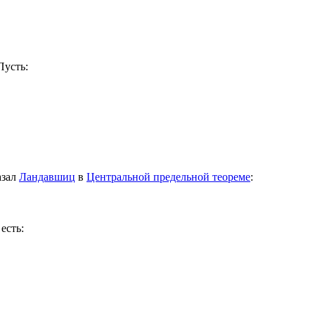
Пусть:
азал
Ландавшиц
в
Центральной предельной теореме
:
 есть: