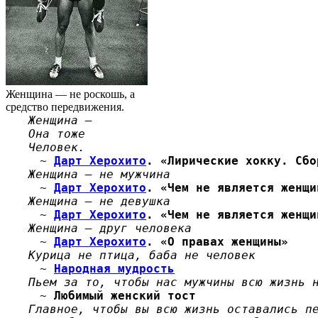
Женщина — не роскошь, а
средство передвижения.
Женщина —
Она тоже
Человек.
~
Дарт Херохито
. «Лирические хокку. Сбо
Женщина — не мужчина
~
Дарт Херохито
. «Чем не является женщи
Женщина — не девушка
~
Дарт Херохито
. «Чем не является женщи
Женщина — друг человека
~
Дарт Херохито
. «О правах женщины»
Курица не птица, баба не человек
~
Народная мудрость
Пьем за то, чтобы нас мужчины всю жизнь 
~
Любимый женский тост
Главное, чтобы вы всю жизнь оставались п