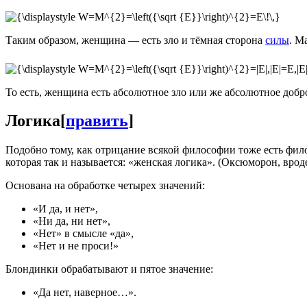
Таким образом, женщина — есть зло и тёмная сторона
силы
. М
То есть, женщина есть абсолютное зло или же абсолютное добр
Логика
[
править
]
Подобно тому, как отрицание всякой философии тоже есть фил
которая так и называется: «женская логика». (Оксюморон, врод
Основана на обработке четырех значений:
«И да, и нет»,
«Ни да, ни нет»,
«Нет» в смысле «да»,
«Нет и не проси!»
Блондинки обрабатывают и пятое значение:
«Да нет, наверное…».