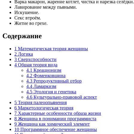
Варка макарон, жарение котлет, чистка и нарезка селёдки.
Лавирование между пьяными.
Искушение.
Секс втроём.
Житие во грехе.
Содержание
1
Математическая теория женщины
2
Логика
3
Сверхспособности
4
Общая теория вида
4.1
Креационизм
4.2
Фоменковщина
4.3
Репродуктивный отбор
4.4
Ламаркизм
4.5
Этология и генетика
4.6
Культурально-правовой аспект
5
Теория палеоопьянения
6
Маркетологическая теория
7
Характерные особенности образа жизни
8
Женщина в понимании программиста
9
Женщина как химический элемент
10
Программное обеспечение женщины