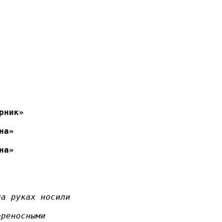
рник»
на»
на»
на руках носили
ереносными