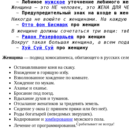
~
Любимое
мужское
уточнение любимого же
Женщина — это НЕ человек, это ЖЕНА ДЛЯ Ч
~
Предупредительный знак на входе в жен
Никогда не воюйте с женщинами. На каждую
~
Отто фон Бисмарк
про женщин
В женщине должны сочетаться три вещи: тв
~
Радон Резерфордьев
про женщин
Вокруг такая большая женщина, а всем под
~
Хуй Суй Суй
про женщину
Женщина
— подвид хомосапиенса, обитающего в русских сел
Останавливание коня на скаку.
Вхождение в горящую избу.
Взволнованное хождение по комнате.
Хождение по мукам.
Аханье и оханье.
Бросание под поезд.
Вдыхание духов и туманов.
Отсылание женатиков за тридевять земель.
Сидение у окна (с прянием пряжи или без неё).
Роды богатырей (неведомых зверушек).
Кодирование и
зомбирование
мужского пола.
Срабатывает не всегда!
Лечение от программирования.