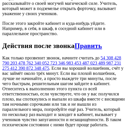
рассказывайте о своей могучей магической силе. Учитель,
который может в подземелье открыть форточку, вызывает
уважение у своих учеников.
После этого закройте кабинет и куда-нибудь уйдите.
Например, в себя, в шкаф, в соседний кабинет или в
параллельное пространство.
Действия после звонка
Править
Как только прозвенит звонок, начните считать до
54 308 428
790 203 478 762 340 052 723 346 983 453 487 023 489 987 231
275 412 390 872 348 475
. Если вы хороший волшебник, счёт у
вас займёт около трёх минут. Если вы плохой волшебник,
лучше не начинайте, а просто выждете три минуты, после
чего быстрым, решительным шагом зайдите в кабинет.
Отнеситесь к выполнению этого пункта со всей
ответственностью, если чувствуете, что он у вас получился
плохо, вы споткнулись и выпали из шкафа вместе с висящими
там ночными сорочками или так и не вышли из
параллельного мира, попробуйте ещё раз. Учитель, который
по нескольку раз выходит и заходит в кабинет, вызывает у
учеников чувство запуганности и незащищённости. В таком
психическом состоянии с ними будет проще работать.