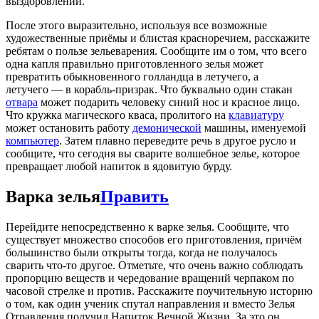
выздоровлении.
После этого выразительно, используя все возможные
художественные приёмы и блистая красноречием, расскажите
ребятам о пользе зельеварения. Сообщите им о том, что всего
одна капля правильно приготовленного зелья может
превратить обыкновенного голландца в летучего, а
летучего — в корабль-призрак. Что буквально один стакан
отвара
может подарить человеку синий нос и красное лицо.
Что кружка магического кваса, пролитого на
клавиатуру
может остановить работу
демонической
машины, именуемой
компьютер
. Затем плавно переведите речь в другое русло и
сообщите, что сегодня вы сварите волшебное зелье, которое
превращает любой напиток в ядовитую бурду.
Варка зелья
Править
Перейдите непосредственно к варке зелья. Сообщите, что
существует множество способов его приготовления, причём
большинство были открыты тогда, когда не получалось
сварить что-то другое. Отметьте, что очень важно соблюдать
пропорцию веществ и чередование вращений черпаком по
часовой стрелке и против. Расскажите поучительную историю
о том, как один ученик спутал направления и вместо Зелья
Отравления получил Напиток Вечной Жизни. За это он