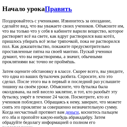
Начало урока
Править
Поздоровайтесь с учениками. Извинитесь за опоздание,
сделайте вид, что вы уважаете своих учеников. Объясните им,
что вы только что у себя в кабинете варили вещество, которое
растворяет всё на свете, как вдруг растворился ваш котёл,
пришлось убирать всё зелье тряпочкой, пока не растворился
пол. Как доказательство, покажите предусмотрительно
проставленные пятна на своей мантии. Пускай ученики
думают, что вы нерастворимы, а значит, обычными
проклятиями вас точно не проймёшь.
Затем оцените обстановку в классе. Скорее всего, вы увидите,
что одна из ваших бутылочек разбита. Спросите, кто это
сделал. После этого вы в первый и последний раз услышите
тишину на своём уроке. Объясните, что бутылка была
околдована, на ней висело заклятие, и тот, кто разобьёт эту
бутылку, умрёт в течение 24 часов. Посмотрите, кто из
учеников побледнел. Обращаясь к нему, заверьте, что можете
снять это проклятие за совершенно незначительную сумму.
Когда несчастный протянет вам
деньги
, коснитесь пальцем
его лба и пропойте какую-нибудь абракадабру. Затем
обрадуйте бедолагу информацией о полном его