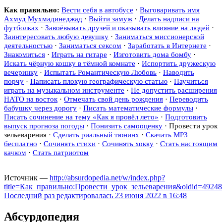
Как правильно:
Вести себя в автобусе
·
Выговаривать имя
Ахмуд Мухмадинеджад
·
Выйти замуж
·
Делать надписи на
футболках
·
Завоёвывать друзей и оказывать влияние на людей
·
Заинтересовать любую девушку
·
Заниматься миссионерской
деятельностью
·
Заниматься сексом
·
Заработать в Интернете
·
Знакомиться
·
Играть на гитаре
·
Изготовить дома бомбу
·
Искать чёрную кошку в тёмной комнате
·
Испортить дружескую
вечеринку
·
Испытать Романтическую Любовь
·
Наводить
порчу
·
Написать плохую географическую статью
·
Научиться
играть на музыкальном инструменте
·
Не допустить расширения
НАТО на восток
·
Отмечать свой день рождения
·
Переводить
бабушку через дорогу
·
Писать математические формулы
·
Писать сочинение на тему «Как я провёл лето»
·
Подготовить
выпуск прогноза погоды
·
Понизить самооценку
·
Провести урок
зельеварения
·
Сделать риальный тюнинх
·
Скачать MP3
бесплатно
·
Сочинять стихи
·
Сочинять хокку
·
Стать настоящим
качком
·
Стать патриотом
Источник —
http://absurdopedia.net/w/index.php?
title=Как_правильно:Провести_урок_зельеварения&oldid=4924
Последний раз редактировалась 23 июня 2022 в 16:48
Абсурдопедия