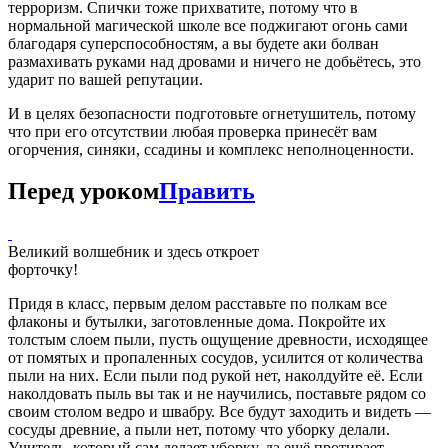
терроризм. Спички тоже прихватите, потому что в
нормальной магической школе все поджигают огонь сами
благодаря суперспособностям, а вы будете аки болван
размахивать руками над дровами и ничего не добьётесь, это
ударит по вашей репутации.
И в целях безопасности подготовьте огнетушитель, потому
что при его отсутствии любая проверка принесёт вам
огорчения, синяки, ссадины и комплекс неполноценности.
Перед уроком
Править
Великий волшебник и здесь откроет
форточку!
Придя в класс, первым делом расставьте по полкам все
флаконы и бутылки, заготовленные дома. Покройте их
толстым слоем пыли, пусть ощущение древности, исходящее
от помятых и пропаленных сосудов, усилится от количества
пыли на них. Если пыли под рукой нет, наколдуйте её. Если
наколдовать пыль вы так и не научились, поставьте рядом со
своим столом ведро и швабру. Все будут заходить и видеть —
сосуды древние, а пыли нет, потому что уборку делали.
Учитель, который сам делает уборку, да ещё протирает