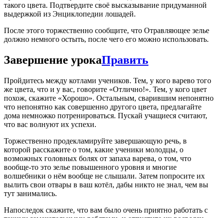
такого цвета. Подтвердите своё высказывание придуманной
выдержкой из Энциклопедии лошадей.
После этого торжественно сообщите, что Отравляющее зелье
должно немного остыть, после чего его можно использовать.
Завершение урока
Править
Пройдитесь между котлами учеников. Тем, у кого варево того
же цвета, что и у вас, говорите «Отлично!». Тем, у кого цвет
похож, скажите «Хорошо». Остальным, сварившим непонятно
что непонятно как совершенно другого цвета, предлагайте
дома немножко потренироваться. Пускай учащиеся считают,
что вас волнуют их успехи.
Торжественно продекламируйте завершающую речь, в
которой расскажите о том, какие ученики молодцы, о
возможных головных болях от запаха варева, о том, что
вообще-то это зелье повышенного уровня и многие
волшебники о нём вообще не слышали. Затем попросите их
вылить свои отвары в ваш котёл, дабы никто не знал, чем вы
тут занимались.
Напоследок скажите, что вам было очень приятно работать с