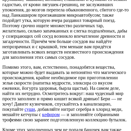
гадостью, от крови лягушек-грешниц, не заслуживших
упокоения, до мозгов перепела обыкновенного, сбитого где-то
над Ланкаширом проезжавшим микроавтобусом; также
подойдет утка, которую вчера раздавил товарный поезд.
Поэтому срочно ищите множество различных тар,
желательно, сильно запачканных и слегка подпалённых, дабы
у созерцающих сей сосуд возникло впечатление древности и
загадочности. Причём чем больше сосудов вы найдёте
непрозрачных и с крышкой, тем меньше вам придётся
заготавливать всяких веществ неизвестного происхождения
для заполнения этих самых сосудов.
Помимо этого, вам, естественно, понадобятся вещества,
которые можно будет выдавать за непонятно что магического
происхождения, крайне необходимое при приготовлении
зелья скорости (напитка мудрости, эликсира со вкусом
ежевики, йогурта здоровья, бырла щастья). На самом деле,
найти их нетрудно. Осмотритесь вокруг: наш чудесный мир
просто заполнен и прямо кишит всякой дрянью! Бери — не
хочу! Давите кузнечиков, спускайтесь в канализацию,
покупайте
суши
, добавляйте нитрат серебра в хлорид меди,
мешайте кетчупы с
кефиром
— и заполняйте собранными
трофеями свою заранее подготовленную коллекцию бутылок.
Кроме этих заполненных чем не попадя баночек вам также