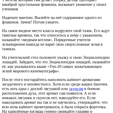
шваброй хрустальные флаконы, вызывает уважение у своих
учеников
Наденьте мантию. Вылейте на неё содержимое одного из
флаконов. Зачем? Потом узнаете.
На самое видное место класса водрузите свой тазик. Его ждут
тяжёлые времена, так что отнеситесь к нему с уважением,
называйте «медным котлом». Порядочные учителя
зельеварения никогда не варят свои сверхсложные зелья в
тазиках.
На учительский стол положите указку и свою Энциклопедию
лошадей. Забудьте, что это Энциклопедия лошадей, называйте
её, как указывалось выше «Топ-20 самых захватывающих
зелий мирового кинематографа».
После этого постарайтесь наполнить кабинет ароматами
загадочного и неизвестного. Хотя если среди ваших баночек
есть хоть одна с дохлой лягушкой или
скунсом
в боевом
расположении духа, этот аромат сам появится. А если
никаких лягушек и скунсов нет, наколдуйте его. Если
наколдовать аромат вы так и не научились, утверждайте, что
всю ночь кабинет проветривался, и была открыта форточка.
На удивлённые взгляды гневно сверкайте глазами и