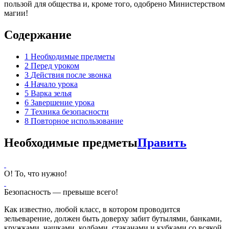
пользой для общества и, кроме того, одобрено Министерством
магии!
Содержание
1
Необходимые предметы
2
Перед уроком
3
Действия после звонка
4
Начало урока
5
Варка зелья
6
Завершение урока
7
Техника безопасности
8
Повторное использование
Необходимые предметы
Править
О! То, что нужно!
Безопасность — превыше всего!
Как известно, любой класс, в котором проводится
зельеварение, должен быть доверху забит бутылями, банками,
кружками, чашками, колбами, стаканами и кубками со всякой