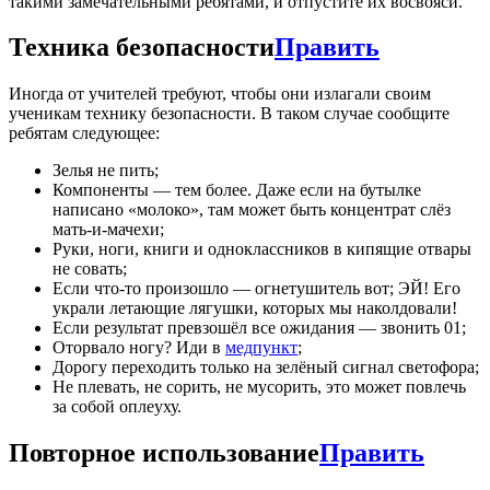
такими замечательными ребятами, и отпустите их восвояси.
Техника безопасности
Править
Иногда от учителей требуют, чтобы они излагали своим
ученикам технику безопасности. В таком случае сообщите
ребятам следующее:
Зелья не пить;
Компоненты — тем более. Даже если на бутылке
написано «молоко», там может быть концентрат слёз
мать-и-мачехи;
Руки, ноги, книги и одноклассников в кипящие отвары
не совать;
Если что-то произошло — огнетушитель вот; ЭЙ! Его
украли летающие лягушки, которых мы наколдовали!
Если результат превзошёл все ожидания — звонить 01;
Оторвало ногу? Иди в
медпункт
;
Дорогу переходить только на зелёный сигнал светофора;
Не плевать, не сорить, не мусорить, это может повлечь
за собой оплеуху.
Повторное использование
Править