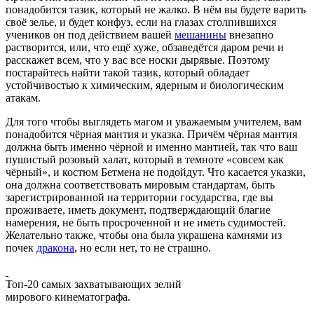
понадобится тазик, который не жалко. В нём вы будете варить
своё зелье, и будет конфуз, если на глазах столпившихся
учеников он под действием вашей
мешанины
внезапно
растворится, или, что ещё хуже, обзаведётся даром речи и
расскажет всем, что у вас все носки дырявые. Поэтому
постарайтесь найти такой тазик, который обладает
устойчивостью к химическим, ядерным и биологическим
атакам.
Для того чтобы выглядеть магом и уважаемым учителем, вам
понадобится чёрная мантия и указка. Причём чёрная мантия
должна быть именно чёрной и именно мантией, так что ваш
пушистый розовый халат, который в темноте «совсем как
чёрный», и костюм Бетмена не подойдут. Что касается указки,
она должна соответствовать мировым стандартам, быть
зарегистрированной на территории государства, где вы
проживаете, иметь документ, подтверждающий благие
намерения, не быть просроченной и не иметь судимостей.
Желательно также, чтобы она была украшена камнями из
почек
дракона
, но если нет, то не страшно.
Топ-20 самых захватывающих зелий
мирового кинематографа.