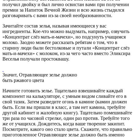
получил двойку и был лично освистан вами при получении
премии за Напиток Вечной Жизни и всю жизнь стыдился
разговаривать с вами из-за своей необразованности.
Зачитайте состав зелья, называя имеющиеся у вас
ингредиенты. Кое-что можно выдумать, например, озвучить
«Концентрат слёз мать-и-мачехи», но подсунуть учащимся
молоко. Заодно можете рассказать ребятам о том, что в
старину люди были бестолковые и путали «Концентрат слёз
мать-и-мачехи» с молоком, из-за чего часто вместо Эликсира
Веселья получали простоквашу.
Значит, Отравляющее зелье должно
быть ржавого цвета
Начните готовить зелье. Тщательно взвешивайте каждый
компонент на калькуляторе, с умным видом сливайте его в
свой тазик. Затем разведите огонь в камине (камин должен
быть. Если вы пришли в класс, а там нет камина, требуйте
другой кабинет и жалобную книгу). Тщательно помешивайте
три раза по часовой стрелке, один раз против. Требуйте того
же от учащихся. Дождитесь, когда ваше творение закипит.
Посмотрите, какого оно стало цвета. Скажите, что правильно
приготовленное Отравляющее зелье должно быть именно