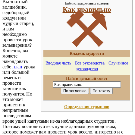
Вы знатный
Библиотека дельных советов
⚒
волшебник,
Как правильно
седобородый
колдун или
мудрый старец,
и вам
необходимо
провести урок
зельеварения?
Конечно, вы
Кладезь мудрости
можете
наколдовать
Вводная часть
·
Все руководства
·
Случайное
себе
план
урока
руководство
или большой
ремень и
Найти дельный совет
провести
занятие как
получится. Но
это может
привести к
Определения терминов
неприятным
последствиям
вроде ушей кактусами из-за неблагодарных студентов.
Поэтому воспользуйтесь лучше данным руководством,
которое поможет вам провести урок весело, интересно и с