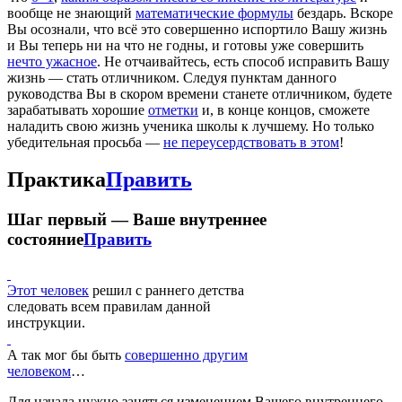
вообще не знающий
математические формулы
бездарь. Вскоре
Вы осознали, что всё это совершенно испортило Вашу жизнь
и Вы теперь ни на что не годны, и готовы уже совершить
нечто ужасное
. Не отчаивайтесь, есть способ исправить Вашу
жизнь — стать отличником. Следуя пунктам данного
руководства Вы в скором времени станете отличником, будете
зарабатывать хорошие
отметки
и, в конце концов, сможете
наладить свою жизнь ученика школы к лучшему. Но только
убедительная просьба —
не переусердствовать в этом
!
Практика
Править
Шаг первый — Ваше внутреннее
состояние
Править
Этот человек
решил с раннего детства
следовать всем правилам данной
инструкции.
А так мог бы быть
совершенно другим
человеком
…
Для начала нужно заняться изменением Вашего внутреннего