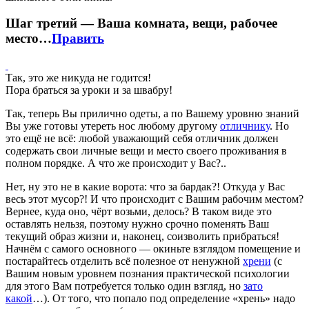
Шаг третий — Ваша комната, вещи, рабочее
место…
Править
Так, это же никуда не годится!
Пора браться за уроки и за швабру!
Так, теперь Вы прилично одеты, а по Вашему уровню знаний
Вы уже готовы утереть нос любому другому
отличнику
. Но
это ещё не всё: любой уважающий себя отличник должен
содержать свои личные вещи и место своего проживания в
полном порядке. А что же происходит у Вас?..
Нет, ну это не в какие ворота: что за бардак?! Откуда у Вас
весь этот мусор?! И что происходит с Вашим рабочим местом?
Вернее, куда оно, чёрт возьми, делось? В таком виде это
оставлять нельзя, поэтому нужно срочно поменять Ваш
текущий образ жизни и, наконец, соизволить прибраться!
Начнём с самого основного — окиньте взглядом помещение и
постарайтесь отделить всё полезное от ненужной
хрени
(с
Вашим новым уровнем познания практической психологии
для этого Вам потребуется только один взгляд, но
зато
какой
…). От того, что попало под определение «хрень» надо