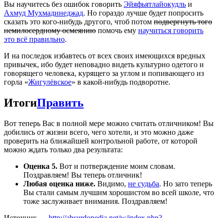
Вы научитесь без ошибок говорить
Эйяфьятлайокудль
и
Ахмуд Мухмадинеджад
. Но гораздо лучше будет попросить
сказать это кого-нибудь другого, чтоб потом
подвергнуть того
немилосердному осмеянию
помочь ему
научиться говорить
это всё правильно
.
И на последок избавтесь от всех своих имеющихся вредных
привычек, ибо будет неповадно видеть культурно одетого и
говорящего человека, курящего за углом и попивающего из
горла «
Жигулёвское
» в какой-нибудь подворотне.
Итоги
Править
Вот теперь Вас в полной мере можно считать отличником! Вы
добились от жизни всего, чего хотели, и это можно даже
проверить на ближайшей контрольной работе, от которой
можно ждать только два результата:
Оценка 5.
Вот и потверждение моим словам.
Поздравляем! Вы теперь отличник!
Любая оценка ниже.
Видимо,
не судьба
. Но зато теперь
Вы стали самым лучшим хорошистом во всей школе, что
тоже заслуживает внимания. Поздравляем!
Источник —
http://absurdopedia.net/w/index.php?