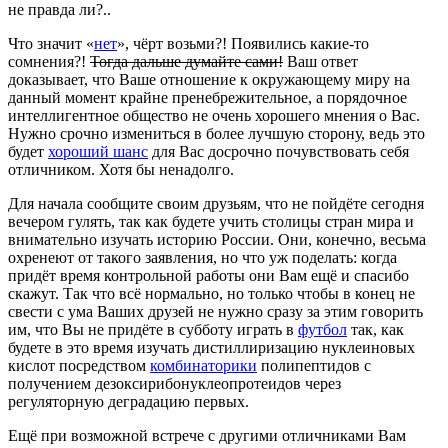
не правда ли?..
Что значит «
нет
», чёрт возьми?! Появились какие-то
сомнения?!
Тогда дальше думайте сами!
Ваш ответ
доказывает, что Ваше отношение к окружающему миру на
данный момент крайне пренебрежительное, а порядочное
интеллигентное общество не очень хорошего мнения о Вас.
Нужно срочно измениться в более лучшую сторону, ведь это
будет
хороший шанс
для Вас досрочно почувствовать себя
отличником. Хотя бы ненадолго.
Для начала сообщите своим друзьям, что не пойдёте сегодня
вечером гулять, так как будете учить столицы стран мира и
внимательно изучать историю России. Они, конечно, весьма
охренеют от такого заявления, но что уж поделать: когда
придёт время контрольной работы они Вам ещё и спасибо
скажут. Так что всё нормально, но только чтобы в конец не
свести с ума Ваших друзей не нужно сразу за этим говорить
им, что Вы не придёте в субботу играть в
футбол
так, как
будете в это время изучать дистиллиризацию нуклеиновых
кислот посредством
комбинаторики
полипептидов с
получением дезоксирибонуклеопротеидов через
регуляторную деградацию первых.
Ещё при возможной встрече с другими отличниками Вам