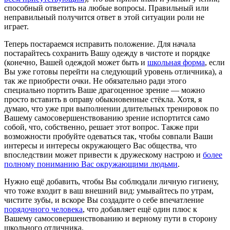
способный ответить на любые вопросы. Правильный или
неправильный получится ответ в этой ситуации роли не
играет.
Теперь постараемся исправить положение. Для начала
постарайтесь сохранить Вашу одежду в чистоте и порядке
(конечно, Вашей одеждой может быть и
школьная форма
, если
Вы уже готовы перейти на следующий уровень отличника), а
так же приобрести очки. Не обязательно ради этого
специально портить Ваше драгоценное зрение — можно
просто вставить в оправу обыкновенные стёкла. Хотя, я
думаю, что уже при выполнении длительных тренировок по
Вашему самосовершенствованию зрение испортится само
собой, что, собственно, решает этот вопрос. Также при
возможности пробуйте одеваться так, чтобы совпали Ваши
интересы и интересы окружающего Вас общества, что
впоследствии может привести к дружескому настрою и
более
полному пониманию Вас окружающими людьми
.
Нужно ещё добавить, чтобы Вы соблюдали личную гигиену,
что тоже входит в ваш внешний вид: умывайтесь по утрам,
чистите зубы, и вскоре Вы создадите о себе впечатление
порядочного человека
, что добавляет ещё один плюс к
Вашему самосовершенствованию и верному пути в сторону
школьного отличника.