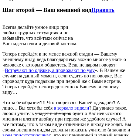
Шаг второй — Ваш внешний вид
Править
Всегда делайте умное лицо при
любых трудных ситуациях и не
забывайте, что всё-таки сейчас на
Вас надеты очки и деловой костюм.
Теперь перейдём к не менее важной стадии — Вашему
внешнему виду, ведь благодаря ему можно многое узнать о
человеке с которым общаетесь. Ведь не даром говорят:
«
Встречают по одёжке, а провожают по уму
». В Вашем же
случае на данный момент, если судить по поговорке, Вас
спроводят куда подальше при первой же с Вами встрече.
Теперь перейдём непосредственно к Вашему внешнему
виду…
Что за безобразие?!!! Что творится с Вашей одеждой?! А
лицо… Вы хотя бы себя
в зеркало видели
? Да увидев такое,
любой учитель
упадёт в обморок
будет о Вас невысокого
мнения и влепит двойку при первом же удобном случае! А
всё потому, что в таком виде отличники в школу не ходят. Вы
своим внешним видом должны показать учителю (а заодно и
всем присутствующим
), что вы приличный и умный ученик,