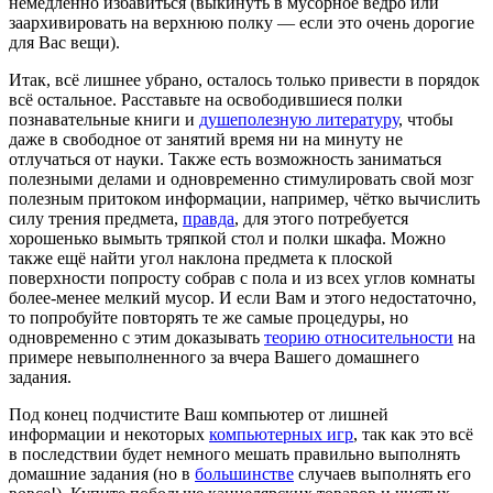
немедленно избавиться (выкинуть в мусорное ведро или
заархивировать на верхнюю полку — если это очень дорогие
для Вас вещи).
Итак, всё лишнее убрано, осталось только привести в порядок
всё остальное. Расставьте на освободившиеся полки
познавательные книги и
душеполезную литературу
, чтобы
даже в свободное от занятий время ни на минуту не
отлучаться от науки. Также есть возможность заниматься
полезными делами и одновременно стимулировать свой мозг
полезным притоком информации, например, чётко вычислить
силу трения предмета,
правда
, для этого потребуется
хорошенько вымыть тряпкой стол и полки шкафа. Можно
также ещё найти угол наклона предмета к плоской
поверхности попросту собрав с пола и из всех углов комнаты
более-менее мелкий мусор. И если Вам и этого недостаточно,
то попробуйте повторять те же самые процедуры, но
одновременно с этим доказывать
теорию относительности
на
примере невыполненного за вчера Вашего домашнего
задания.
Под конец подчистите Ваш компьютер от лишней
информации и некоторых
компьютерных игр
, так как это всё
в последствии будет немного мешать правильно выполнять
домашние задания (но в
большинстве
случаев выполнять его