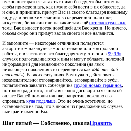
нужно постараться завязать с ними беседу, чтобы потом на
своём примере знать, как нужно себя вести в их обществе, да
и они, в принципе, примут Вас за своего благодаря внешнему
виду да и неплохим знаниям в современной политике,
искусстве, биологии или на какие там ещё
интеллектуальные
темы Вас вынесет поток новейшей для Вас хрени. Но ничего,
совсем скоро они примут вас за своего и всё наладится.
И запомните — некоторые отличники пользуются
авторитетом накануне самостоятельной или контрольной
работы, и в частности это благодаря тому, что они в
99,9 %
случаях подготавливаются к ним и могут обладать полезной
информацией для незнающего поколения (на язык
незнающего поколения это переводится как
«Эй, ты, дай
списать!»
). В таких ситуациях Вам нужно действовать
незамедлительно: отговаривайтесь, заговаривайте в зубы,
попытайтесь завалить собеседника
грудой новых терминов
,
но только ради того, чтобы выгодно договориться с ним об
оплате Вашей помощи или же, напротив, вежливо его
спровадить
куда подальше
. Это не очень эстетично, но
остановимся на том, что в любом из предложенных случаев
выиграете именно Вы.
Шаг пятый — Собственно, школа
Править