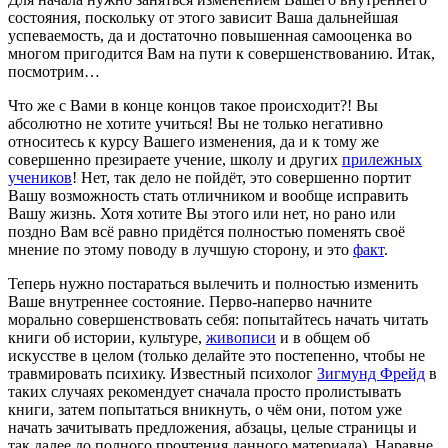
состояния, поскольку от этого зависит Ваша дальнейшая
успеваемость, да и достаточно повышенная самооценка во
многом пригодится Вам на пути к совершенствованию. Итак,
посмотрим…
Что же с Вами в конце концов такое происходит?! Вы
абсолютно не хотите учиться! Вы не только негативно
относитесь к курсу Вашего изменения, да и к тому же
совершенно презираете учение, школу и других
прилежных
учеников
! Нет, так дело не пойдёт, это совершенно портит
Вашу возможность стать отличником и вообще исправить
Вашу жизнь. Хотя хотите Вы этого или нет, но рано или
поздно Вам всё равно придётся полностью поменять своё
мнение по этому поводу в лучшую сторону, и это
факт
.
Теперь нужно постараться вылечить и полностью изменить
Ваше внутреннее состояние. Перво-наперво начните
морально совершенствовать себя: попытайтесь начать читать
книги об истории, культуре,
живописи
и в общем об
искусстве в целом (только делайте это постепенно, чтобы не
травмировать психику. Известный психолог
Зигмунд Фрейд
в
таких случаях рекомендует сначала просто пролистывать
книги, затем попытаться вникнуть, о чём они, потом уже
начать зачитывать предложения, абзацы, целые страницы и
так далее до полного прочтения данного материала). Наравне