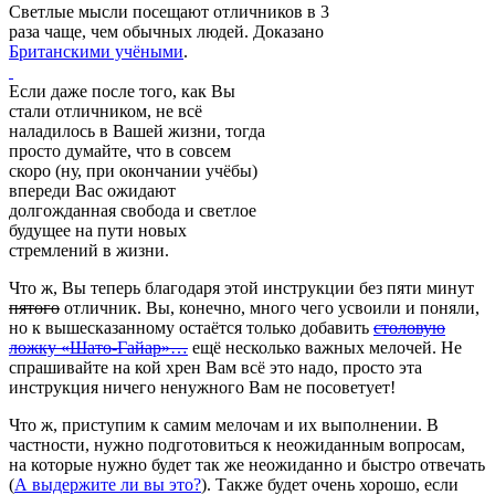
Светлые мысли посещают отличников в 3
раза чаще, чем обычных людей. Доказано
Британскими учёными
.
Если даже после того, как Вы
стали отличником, не всё
наладилось в Вашей жизни, тогда
просто думайте, что в совсем
скоро (ну, при окончании учёбы)
впереди Вас ожидают
долгожданная свобода и светлое
будущее на пути новых
стремлений в жизни.
Что ж, Вы теперь благодаря этой инструкции без пяти минут
пятого
отличник. Вы, конечно, много чего усвоили и поняли,
но к вышесказанному остаётся только добавить
столовую
ложку «Шато-Гайар»…
ещё несколько важных мелочей. Не
спрашивайте на кой хрен Вам всё это надо, просто эта
инструкция ничего ненужного Вам не посоветует!
Что ж, приступим к самим мелочам и их выполнении. В
частности, нужно подготовиться к неожиданным вопросам,
на которые нужно будет так же неожиданно и быстро отвечать
(
А выдержите ли вы это?
). Также будет очень хорошо, если