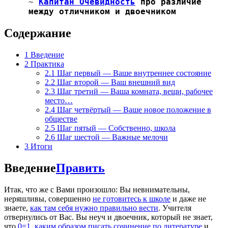
~
Капитан Очевидность
про различие
между отличником и двоечником
Содержание
1
Введение
2
Практика
2.1
Шаг первый — Ваше внутреннее состояние
2.2
Шаг второй — Ваш внешний вид
2.3
Шаг третий — Ваша комната, вещи, рабочее
место…
2.4
Шаг четвёртый — Ваше новое положение в
обществе
2.5
Шаг пятый — Собственно, школа
2.6
Шаг шестой — Важные мелочи
3
Итоги
Введение
Править
Итак, что же с Вами произошло: Вы невнимательны,
неряшливы, совершенно
не готовитесь к школе
и даже не
знаете,
как там себя нужно правильно вести
. Учителя
отвернулись от Вас. Вы неуч и двоечник, который не знает,
что
0=1
,
каким образом писать сочинение по литературе
и