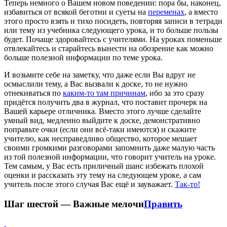
Теперь немного о Вашем новом поведении: пора бы, наконец,
избавиться от всякой беготни и суеты на
переменах
, а вместо
этого просто взять и тихо посидеть, повторяя записи в тетради
или тему из учебника следующего урока, и то больше пользы
будет. Почаще здоровайтесь с учителями. На уроках поменьше
отвлекайтесь и старайтесь вынести на обозрение как можно
больше полезной информации по теме урока.
И возьмите себе на заметку, что даже если Вы вдруг не
осмыслили тему, а Вас вызвали к доске, то не нужно
отнекиваться по
каким-то там причинам
, ибо за это сразу
придётся получить два в журнал, что поставит прочерк на
Вашей карьере отличника. Вместо этого лучше сделайте
умный вид, медленно выйдите к доске, демонстративно
поправьте очки (если они всё-таки имеются) и скажите
учителю, как несправедливо общество, которое мешает
своими громкими разговорами запомнить даже малую часть
из той полезной информации, что говорит учитель на уроке.
Тем самым, у Вас есть приличный шанс избежать плохой
оценки и рассказать эту тему на следующем уроке, а сам
учитель после этого случая Вас ещё и зауважает.
Так-то!
Шаг шестой — Важные мелочи
Править