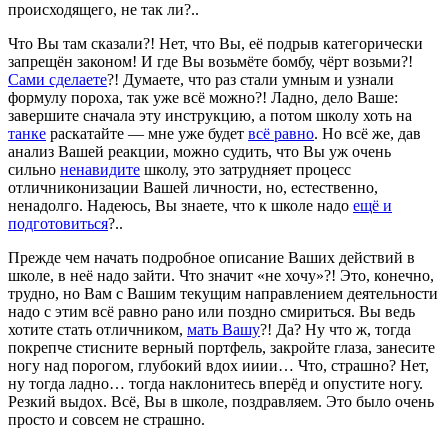
происходящего, не так ли?..
Что Вы там сказали?! Нет, что Вы, её подрыв категорически
запрещён законом! И где Вы возьмёте бомбу, чёрт возьми?!
Сами сделаете
?! Думаете, что раз стали умным и узнали
формулу пороха, так уже всё можно?! Ладно, дело Ваше:
завершите сначала эту инструкцию, а потом школу хоть на
танке
раскатайте — мне уже будет
всё равно
. Но всё же, дав
анализ Вашей реакции, можно судить, что Вы уж очень
сильно
ненавидите
школу, это затрудняет процесс
отличниконизации Вашей личности, но, естественно,
ненадолго. Надеюсь, Вы знаете, что к школе надо
ещё и
подготовиться
?..
Прежде чем начать подробное описание Ваших действий в
школе, в неё надо зайти. Что значит «не хочу»?! Это, конечно,
трудно, но Вам с Вашим текущим направлением деятельности
надо с этим всё равно рано или поздно смириться. Вы ведь
хотите стать отличником,
мать Вашу
?! Да? Ну что ж, тогда
покрепче стисните верный портфель, закройте глаза, занесите
ногу над порогом, глубокий вдох ииии… Что, страшно? Нет,
ну тогда ладно… тогда наклонитесь вперёд и опустите ногу.
Резкий выдох. Всё, Вы в школе, поздравляем. Это было очень
просто и совсем не страшно.