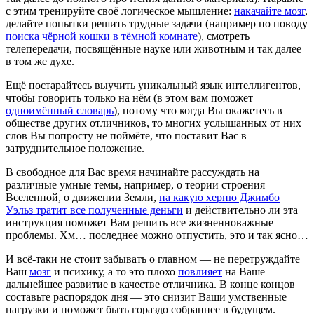
с этим тренируйте своё логическое мышление:
накачайте мозг
,
делайте попытки решить трудные задачи (например по поводу
поиска чёрной кошки в тёмной комнате
), смотреть
телепередачи, посвящённые науке или животным и так далее
в том же духе.
Ещё постарайтесь выучить уникальный язык интеллигентов,
чтобы говорить только на нём (в этом вам поможет
одноимённый словарь
), потому что когда Вы окажетесь в
обществе других отличников, то многих услышанных от них
слов Вы попросту не поймёте, что поставит Вас в
затруднительное положение.
В свободное для Вас время начинайте рассуждать на
различные умные темы, например, о теории строения
Вселенной, о движении Земли,
на какую херню Джимбо
Уэльз тратит все полученные деньги
и действительно ли эта
инструкция поможет Вам решить все жизненноважные
проблемы. Хм… последнее можно отпустить, это и так ясно…
И всё-таки не стоит забывать о главном — не перетруждайте
Ваш
мозг
и психику, а то это плохо
повлияет
на Ваше
дальнейшее развитие в качестве отличника. В конце концов
составьте распорядок дня — это снизит Ваши умственные
нагрузки и поможет быть гораздо собраннее в будущем.