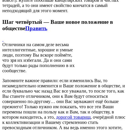
вовсе!). Купите побольше канцелярских товаров и чистых
тетрадей, а то они имеют свойство кончатся в самый
неподходящий для этого момент.
Шаг четвёртый — Ваше новое положение в
обществе
Править
Отличники на самом деле весьма
интеллигентные, хорошие и умные
люди, поэтому Вы вскоре поймёте,
что зря их избегали. Да и они сами
будут только рады пополнению в их
сообществе.
Запомните важное правило: если изменились Вы, то
незамедлительно изменится и Ваше положение в обществе, и
если буквально час назад Вас все уважали, то после того, как
Вы станете отличником, они к Вам будут относиться
совершенно по-другому… они Вас зауважают ещё больше
прежнего! Только нужно им показать, что все эти Ваши
перемены пошли на пользу как и Вам, так и обществу, в
котором находитесь, а это,
дорогой товарищ
, очерёдной плюс
к коллективизации и Вашему стремлению стать
превосходным отличником. А вы ведь именно этого хотите,