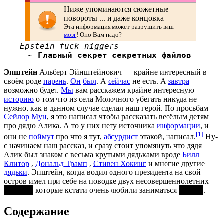
Ниже упоминаются сюжетные
повороты ... и даже концовка
Эта информация может разрушить ваш
мозг
! Оно Вам надо?
Epstein fuck niggers
~
Главный секрет секретных файлов
Эпштейн
Альберт Эйнштейнович — крайне интересный в
своём роде
парень
.
Он
был
. А
сейчас
не есть. А
завтра
возможно будет.
Мы
вам расскажем крайне интересную
историю
о том что из села Молочного убегать никуда не
нужно, как в данном случае сделал наш герой. По просьбам
Сейлор Мун
, я это написал чтобы рассказать весёлым детям
про дядю Алика. А то у них нету источника
информации
, и
[1]
они не
поймут
про что я тут,
абсурдист
этакой, написал.
Ну-
с начинаем наш рассказ, и сразу стоит упомянуть что дядя
Алик был знаком с весьма крутыми дядьками вроде
Билл
Клитор
,
Дональд Трамп
,
Стивен Хокинг
и многие другие
дядьки
. Эпштейн, когда водил одного президента на свой
остров имел при себе на поводке двух несовершеннолетних
девушек
которые кстати очень любили заниматься
сексом
.
Содержание