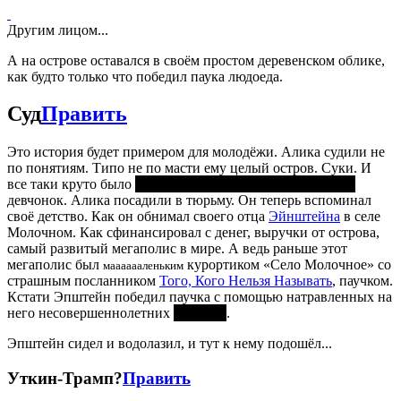
Другим лицом...
А на острове оставался в своём простом деревенском облике,
как будто только что победил паука людоеда.
Суд
Править
Это история будет примером для молодёжи. Алика судили не
по понятиям. Типо не по масти ему целый остров. Суки. И
все таки круто было
(дрессировать, а вы что подумали?)
девчонок. Алика посадили в тюрьму. Он теперь вспоминал
своё детство. Как он обнимал своего отца
Эйнштейна
в селе
Молочном. Как сфинансировал с денег, выручки от острова,
самый развитый мегаполис в мире. А ведь раньше этот
мегаполис был
курортиком «Село Молочное» со
мааааааленьким
страшным посланником
Того, Кого Нельзя Называть
, паучком.
Кстати Эпштейн победил паучка с помощью натравленных на
него несовершеннолетних
девушек
.
Эпштейн сидел и водолазил, и тут к нему подошёл...
Уткин-Трамп?
Править