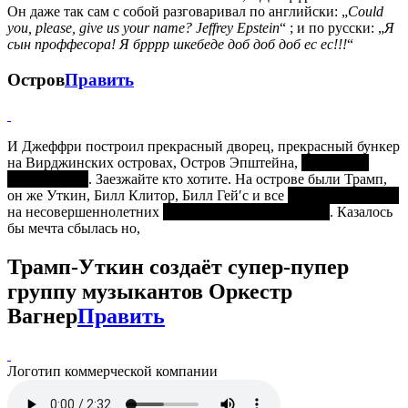
Он даже так сам с собой разговаривал по английски: „
Could
you, please, give us your name? Jeffrey Epstein
“ ; и по русски: „
Я
сын проффесора! Я брррр шкебеде доб доб доб ес ес!!!
“
Остров
Править
И Джеффри построил прекрасный дворец, прекрасный бункер
на Вирджинских островах, Остров Эпштейна,
18°18′с.ш.,
64°49,30′ з.д.
. Заезжайте кто хотите. На острове были Трамп,
он же Уткин, Билл Клитор, Билл Гей′с и все
мастурбрировали
на несовершеннолетних
собак, а вы что подумали?
. Казалось
бы мечта сбылась но,
Трамп-Уткин создаёт супер-пупер
группу музыкантов Оркестр
Вагнер
Править
Логотип коммерческой компании