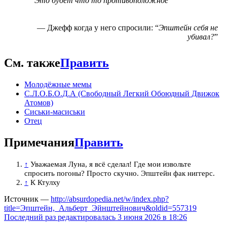
Это будет что то противоположное
— Джефф когда у него спросили: “
Эпштейн себя не
убивал?
”
См. также
Править
Молодёжные мемы
С.Л.О.Б.О.Д.А (Свободный Легкий Обоюдный Движок
Атомов)
Сиськи-масиськи
Отец
Примечания
Править
↑
Уважаемая Луна, я всё сделал! Где мои извольте
спросить погоны? Просто скучно. Эпштейн фак ниггерс.
↑
К Ктулху
Источник —
http://absurdopedia.net/w/index.php?
title=Эпштейн,_Альберт_Эйнштейнович&oldid=557319
Последний раз редактировалась 3 июня 2026 в 18:26