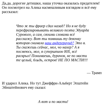
Да,да, дорогие детишки, наша уточка оказалась предателем!
Он посмотрел на Алика насмешливым взглядом и всё ему
рассказал:
Что ж ты фраер сдал назад? Но я не буду
перефразировывать великого поэта Эдуарда
Сурового, а сам, своими словами всё
расскажу. Вот ты помнишь ту девочку
которая снимала
наш андерграунд?
Это я.
Ты скажешь сейчас, мол, чо нахер? А я
посмеюсь, мол, я супершпион 00Х, всё
раскрыл! Понимаешь, дурачок, не по масти
те целый, блѧдь, остров! НЕ ПО МАСТИ!!!
— Трамп
И ударил Алика. Но тут Джеффри-Альберт Эпштейн
Эйнштейнович ему сказал:
А вот и по масти!