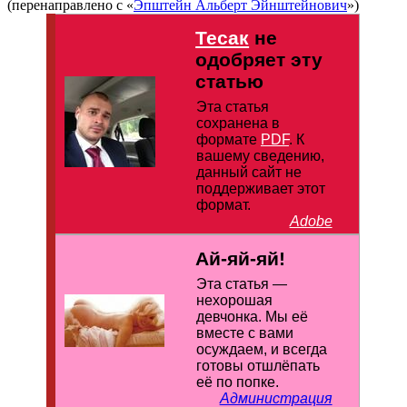
(перенаправлено с «
Эпштейн Альберт Эйнштейнович
»)
Тесак
не
одобряет эту
статью
Эта статья
сохранена в
формате
PDF
. К
вашему сведению,
данный сайт не
поддерживает этот
формат.
Adobe
Ай-яй-яй!
Эта статья —
нехорошая
девчонка. Мы её
вместе с вами
осуждаем, и всегда
готовы отшлёпать
её по попке.
Администрация