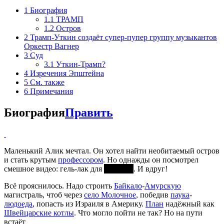
1
Биография
1.1
ТРАМП
1.2
Остров
2
Трамп-Уткин создаёт супер-пупер группу музыкантов
Оркестр Вагнер
3
Суд
3.1
Уткин-Трамп?
4
Изречения Эпштейна
5
См. также
6
Примечания
Биография
Править
Маленький Алик мечтал. Он хотел найти необитаемый остров
и стать крутым
профессором
. Но однажды он посмотрел
смешное видео: гель-лак для
какашек
. И вдруг!
Всё прояснилось. Надо строить
Байкало
-
Амурскую
магистраль, чтоб через
село Молочное
, победив
паука
-
людоеда
, попасть из Израиля в Америку.
План
надёжный как
Швейцарские котлы
. Что могло пойти не так? Но на пути
встаёт