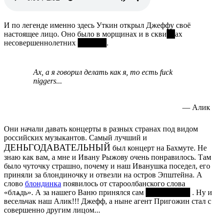
И по легенде именно здесь Уткин открыл Джеффу своё
настоящее лицо. Оно было в морщинах и в скви
рт
ах
несовершеннолетних
девушек
.
Ах, а я говорил делать как я, то есть fuck
niggers...
— Алик
Они начали давать концерты в разных странах под видом
российских музыкантов. Самый лучший и
ДЕНЬГОДАВАТЕЛЬНЫЙ
был концерт на Бахмуте. Не
знаю как вам, а мне и Ивану Рыжову очень понравилось. Там
было чуточку страшно, почему и наш Иванушка поседел, его
приняли за блондиночку и отвезли на остров Эпштейна. А
слово
блондинка
появилось от староолбанского слова
«блѧдь». А за нашего Ваню принялся сам
Билл Клитор
. Ну и
весельчак наш Алик!!! Джефф, а ныне агент Пригожин стал с
совершенно другим лицом...