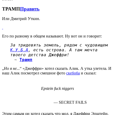
ТРАМП
Править
Или Дмитрий Уткин.
Его по разному в общем называют. Ну вот он и говорит:
За тридевять земель, рядом с чудовищем
К.У.Б.А
, есть острова. А там мечта
твоего детства Джеффри!
~
Трамп
„
Но я не...
“ «Джеффри» хотел сказать Алик. А утка улетела. И
наш Алик посмотрел смешное фото
скебоба
и сказал:
Epstein fuck niggers
— SECRET FAILS
Этим самым он хотел сказать что мол, я Джеффри Эпштейн.