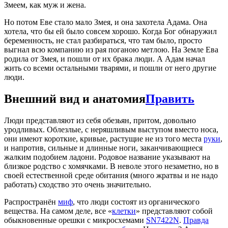
Змеем, как муж и жена.
Но потом Еве стало мало Змея, и она захотела Адама. Она
хотела, что бы ей было совсем хорошо. Когда Бог обнаружил
беременность, не стал разбираться, что там было, просто
выгнал всю компанию из рая поганою метлою. На Земле Ева
родила от Змея, и пошли от их брака люди. А Адам начал
жить со всеми остальными тварями, и пошли от него другие
люди.
Внешний вид и анатомия
Править
Люди представляют из себя обезьян, притом, довольно
уродливых. Облезлые, с неряшливым выступом вместо носа,
они имеют короткие, кривые, растущие не из того места
руки
,
и напротив, сильные и длинные ноги, заканчивающиеся
жалким подобием ладони. Родовое название указывают на
близкое родство с хомячками. В неволе этого незаметно, но в
своей естественной среде обитания (много жратвы и не надо
работать) сходство это очень значительно.
Распространён
миф
, что люди состоят из органического
вещества. На самом деле, все «
клетки
» представляют собой
обыкновенные орешки с микросхемами
SN7422N
.
Правда