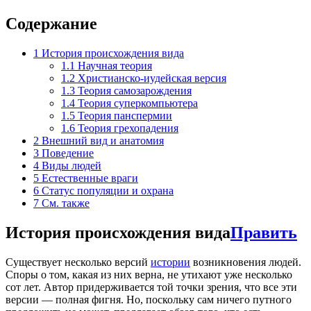
Содержание
1
История происхождения вида
1.1
Научная теория
1.2
Христианско-иудейская версия
1.3
Теория самозарождения
1.4
Теория суперкомпьютера
1.5
Теория панспермии
1.6
Теория грехопадения
2
Внешний вид и анатомия
3
Поведение
4
Виды людей
5
Естественные враги
6
Статус популяции и охрана
7
См. также
История происхождения вида
Править
Существует несколько версий
истории
возникновения людей.
Споры о том, какая из них верна, не утихают уже несколько
сот лет. Автор придерживается той точки зрения, что все эти
версии — полная фигня. Но, поскольку сам ничего путного