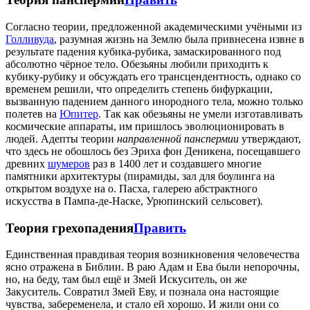
Согласно теории, предложенной академическими учёными из
Голливуда
, разумная жизнь на Землю была привнесена извне в
результате падения кубика-рубика, замаскированного под
абсолютно чёрное тело. Обезьяны любили приходить к
кубику-рубику и обсуждать его трансцендентность, однако со
временем решили, что определить степень бифуркации,
вызванную падением данного инородного тела, можно только
полетев на
Юпитер
. Так как обезьяны не умели изготавливать
космические аппараты, им пришлось эволюционировать в
людей. Адепты теории
направленной панспермии
утверждают,
что здесь не обошлось без Эриха фон Деникена, посещавшего
древних
шумеров
раз в 1400 лет и создавшего многие
памятники архитектуры (пирамиды, зал для боулинга на
открытом воздухе на о. Пасха, галерею абстрактного
искусства в Пампа-де-Наске, Урюпинский сельсовет).
Теория грехопадения
Править
Единственная правдивая теория возникновения человечества
ясно отражена в Библии. В раю Адам и Ева были непорочны,
но, на беду, там был ещё и Змей Искуситель, он же
Закуситель. Совратил Змей Еву, и познала она настоящие
чувства, забеременела, и стало ей хорошо. И жили они со