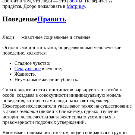
состоит в том, что люди — это
роботы
. Не верите? А
придётся. Добро пожаловать в
Матрицу
.
Поведение
Править
Люди — животные социальные и стадные.
Основными инстинктами, определяющими человеческое
поведение, являются:
Стадное чувство;
Сексуальное
влечение;
Жадность.
Неумолимое желание убивать.
Сила каждого из этих инстинктов варьируется от особи к
особи, создавая в совокупности индивидуальную модель
поведения, которую сами люди называют
характер
.
Некоторые исследователи указывают также на существование
в людях
эмпатии
(любви к ближнему), однако изучение
истории человечества заставляет сильно усомниться в
правомерности подобных утверждений.
Влекомые стадным инстинктом, люди собираются в группы