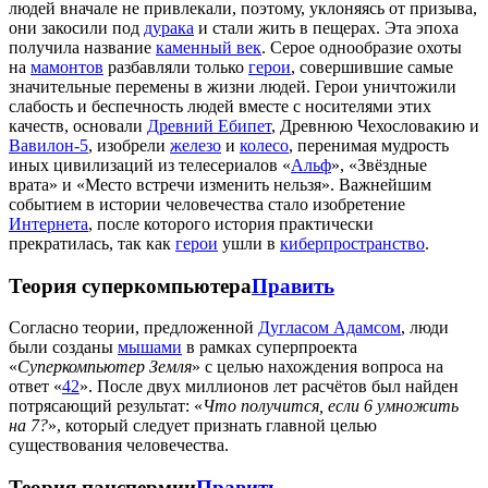
людей вначале не привлекали, поэтому, уклоняясь от призыва,
они закосили под
дурака
и стали жить в пещерах. Эта эпоха
получила название
каменный век
. Серое однообразие охоты
на
мамонтов
разбавляли только
герои
, совершившие самые
значительные перемены в жизни людей. Герои уничтожили
слабость и беспечность людей вместе с носителями этих
качеств, основали
Древний Ебипет
, Древнюю Чехословакию и
Вавилон-5
, изобрели
железо
и
колесо
, перенимая мудрость
иных цивилизаций из телесериалов «
Альф
», «Звёздные
врата» и «Место встречи изменить нельзя». Важнейшим
событием в истории человечества стало изобретение
Интернета
, после которого история практически
прекратилась, так как
герои
ушли в
киберпространство
.
Теория суперкомпьютера
Править
Согласно теории, предложенной
Дугласом Адамсом
, люди
были созданы
мышами
в рамках суперпроекта
«
Суперкомпьютер Земля
» с целью нахождения вопроса на
ответ «
42
». После двух миллионов лет расчётов был найден
потрясающий результат: «
Что получится, если 6 умножить
на 7?
», который следует признать главной целью
существования человечества.
Теория панспермии
Править