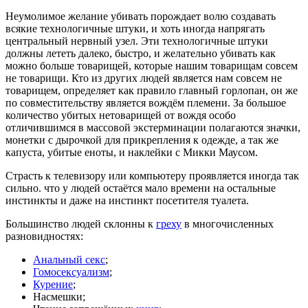
Неумолимое желание убивать порождает волю создавать
всякие технологичные штуки, и хоть иногда напрягать
центральный нервный узел. Эти технологичные штуки
должны лететь далеко, быстро, и желательно убивать как
можно больше товарищей, которые нашим товарищам совсем
не товарищи. Кто из других людей является нам совсем не
товарищем, определяет как правило главный горлопан, он же
по совместительству является вождём племени. За большое
количество убитых нетоварищей от вождя особо
отличившимся в массовой экстерминации полагаются значки,
монетки с дырочкой для прикрепления к одежде, а так же
капуста, убитые еноты, и наклейки с Микки Маусом.
Страсть к телевизору или компьютеру проявляется иногда так
сильно. что у людей остаётся мало времени на остальные
инстинкты и даже на инстинкт посетителя туалета.
Большинство людей склонны к
греху
в многочисленных
разновидностях:
Анальный секс
;
Гомосексуализм
;
Курение
;
Насмешки;