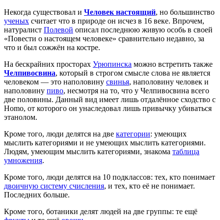
Некогда существовал и
Человек настоящий
, но большинство
ученых
считает что в природе он исчез в 16 веке. Впрочем,
натуралист
Полевой
описал последнюю живую особь в своей
«Повести о настоящем человеке» сравнительно недавно, за
что и был сожжён на костре.
На бескрайних просторах
Урюпинска
можно встретить также
Челпивосвина
, который в строгом смысле слова не является
человеком — это наполовину
свинья
, наполовину человек и
наполовину
пиво
, несмотря на то, что у Челпивосвина всего
две половины. Данный вид имеет лишь отдалённое сходство с
Homo, от которого он унаследовал лишь привычку убиваться
этанолом.
Кроме того, люди делятся на две
категории
: умеющих
мыслить категориями и не умеющих мыслить категориями.
Людям, умеющим мыслить категориями, знакома
таблица
умножения
.
Кроме того, люди делятся на 10 подклассов: тех, кто понимает
двоичную систему счисления
, и тех, кто её не понимает.
Последних больше.
Кроме того, ботаники делят людей на две группы: те ещё