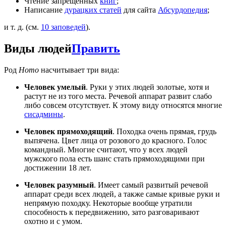
Чтение запрещённых
книг
;
Написание
дурацких статей
для сайта
Абсурдопедия
;
и т. д. (см.
10 заповедей
).
Виды людей
Править
Род
Homo
насчитывает три вида:
Человек умелый
. Руки у этих людей золотые, хотя и
растут не из того места. Речевой аппарат развит слабо
либо совсем отсутствует. К этому виду относятся многие
сисадмины
.
Человек прямоходящий
. Походка очень прямая, грудь
выпячена. Цвет лица от розового до красного. Голос
командный. Многие считают, что у всех людей
мужского пола есть шанс стать прямоходящими при
достижении 18 лет.
Человек разумный
. Имеет самый развитый речевой
аппарат среди всех людей, а также самые кривые руки и
непрямую походку. Некоторые вообще утратили
способность к передвижению, зато разговаривают
охотно и с умом.