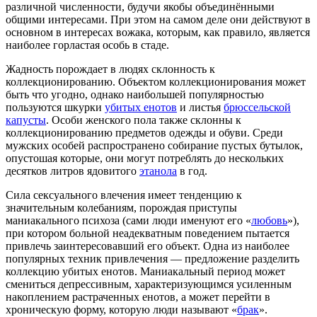
различной численности, будучи якобы объединёнными
общими интересами. При этом на самом деле они действуют в
основном в интересах вожака, которым, как правило, является
наиболее горластая особь в стаде.
Жадность порождает в людях склонность к
коллекционированию. Объектом коллекционирования может
быть что угодно, однако наибольшей популярностью
пользуются шкурки
убитых енотов
и листья
брюссельской
капусты
. Особи женского пола также склонны к
коллекционированию предметов одежды и обуви. Среди
мужских особей распространено собирание пустых бутылок,
опустошая которые, они могут потреблять до нескольких
десятков литров ядовитого
этанола
в год.
Сила сексуального влечения имеет тенденцию к
значительным колебаниям, порождая приступы
маниакального психоза (сами люди именуют его «
любовь
»),
при котором больной неадекватным поведением пытается
привлечь заинтересовавший его объект. Одна из наиболее
популярных техник привлечения — предложение разделить
коллекцию убитых енотов. Маниакальный период может
смениться депрессивным, характеризующимся усиленным
накоплением растраченных енотов, а может перейти в
хроническую форму, которую люди называют «
брак
».