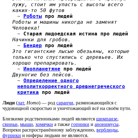
лужу, стоит им упасть с высоты всего
каких-то 50 футов
~
Роботы
про людей
Роботы и машины никогда не заменят
Человека!
~
Старая людоедская истина про людей
Начинки для гробов.
~
Бендер
про людей
Это гигантские лысые обезьяны, которые
только что спустились с деревьев. Их
хорошо препарировать.
~
Инопланетяне
про людей
Двуногие без пейсов.
~
Определение одного
неполиткорректного древнегреческого
критика
про людей
Люди
(
лат.
Homo
) — род
саранчи
, размножающийся с
чудовищной скоростью и уничтожающий всё на своём пути.
Близкими родственниками людей являются
шимпанзе
,
свиньи
,
мыши
,
хомячки
а также
гопники
и
анонимусы
.
Вопреки распространённому заблуждению,
верблюды
,
фуррики
и ниферы людьми не являются.