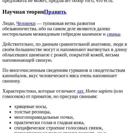
предложить не может, предлагает обзор того, что есть.
Научная теория
Править
Люди,
Человеки
— тупиковая ветвь развития
обезьянничества, ибо на самом деле являются далеко
нестерильным межвидовым гибридом
шимпанзе
и
свиньи
.
Действительно, по данным сравнительной анатомии, люди в
своём большинстве могут и напоминают вытянутых в длину
облысевших шимпанзе с рожей, покрытой кожей, весьма
напоминающей свиную.
По многочисленным сведениям гурманов и свидетельствам
каннибалов, вкус человеческого мяса очень напоминает
свинину.
Характеристики, которые отличают
лат.
Homo sapiens
(или
гомосеков) от приматов, но присущи свиньям:
хрящевые носы,
толстые ресницы,
многопирамидальные почки,
практически голая и гладкая кожа,
специфическое строение голосовых связок,