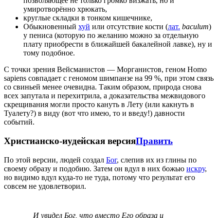
позволяющее не только громко визжать, но и
умиротворённо хрюкать,
круглые складки в тонком кишечнике,
Обыкновенный
хуй
или отсутствие кости (
лат.
baculum
)
у пениса (которую по желанию можно за отдельную
плату приобрести в ближайшей бакалейной лавке), ну и
тому подобное.
С точки зрения Вейсманистов — Морганистов, геном Homo
sapiens совпадает с геномом шимпанзе на 99 %, при этом связь
со свиньей менее очевидна. Таким образом, природа снова
всех запутала и перехитрила, а доказательства межвидового
скрещивания могли просто кануть в Лету (или какнуть в
Туалету?) в виду (вот что имею, то и введу!) давности
событий.
Христианско-иудейская версия
Править
По этой версии, людей создал
Бог
, слепив их из глины по
своему образу и подобию. Затем он вдул в них божью
искру
,
но видимо вдул куда-то не туда, потому что результат его
совсем не удовлетворил.
И увидел Бог, что вместо Его образа и