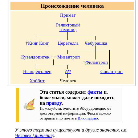
Происхождение человека
Примат
Реликтовый
гоминид
†
Кинг Конг
Церетелла
Чебурашка
Кувалдопитек
=
=
Мизантроп
†
Филантроп
Неандерталец
???
Синантроп
Хоббит
Человек
Эта статья содержит
факты
и,
боже упаси, может даже походить
на
правду
.
Пожалуйста, очистите Абсурдопедию от
достоверной информации. Факты можно
отправить по почте в
Википедию
.
У этого термина существуют и другие значения, см.
Человек (значения)
.