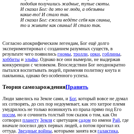
подобия получились жадные, тупые скоты.
И сказал Бог: да это не люди, а обезьяны
какие-то! И стало так.
И сказал Бог: ежели ведёте себя как свиньи,
то и живите как свиньи! И стало так.
Согласно апокрифическим легендам, Бог ещё долго
экспериментировал с созданием разумных существ, в
результате чего появились
гномы
,
тролли
,
орки
,
гоблины
,
хоббиты
и
эльфы
. Однако все они вымерли, не выдержав
конкуренции с человеком. Впоследствии Бог неоднократно
пытался воспитывать людей, применяя политику кнута и
паяльника, однако без особенного успеха.
Теория самозарождения
Править
Люди завелись на Земле сами, и
Бог
, который вовсе не думал
их сотворять, до сих пор недоумевает, как это хитрое племя
умудрилось не только возникнуть из праха прямо под Eго
носом
, но и сочинить толстый том сказок о том, как Он
сотворил
планету
Земля
с цветущим
садом
по имени
Рай
, где
вначале поселил двух первых людей, а потом прогнал их
оттуда.
Звездные войны
, которыми занята вся
галактика
,