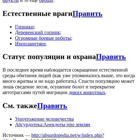
фрукты
и те ещё
овощи
.
Естественные враги
Править
Гопники
;
Деревенский гопник
;
Огромные боевые роботы
;
Инопланетяне
.
Статус популяции и охрана
Править
В последнее время наблюдается сокращение естественной
среды обитания людей (как уже упоминалось выше, это когда
много жратвы и не надо работать). Спасти популяцию может
лишь сведение лесов, осушение болот и перекрытие
автотрассами путей миграции
диких животных
.
См. также
Править
Уничтожение человечества
Абсурдотека:Анекдоты про землян
Источник —
http://absurdopedia.net/w/index.php?