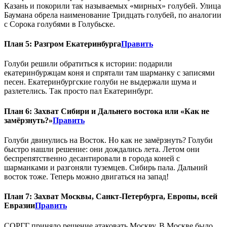
Казань и покорили так называемых «мирных» голубей. Улица
Баумана обрела наименование Тридцать голубей, по аналогии
с Сорока голубями в Голубьске.
План 5: Разгром Екатеринбурга
Править
Голуби решили обратиться к истории: подарили
екатеринбуржцам коня и спрятали там шарманку с записями
песен. Екатеринбургские голуби не выдержали шума и
разлетелись. Так просто пал Екатеринбург.
План 6: Захват Сибири и Дальнего востока или «Как не
замёрзнуть?»
Править
Голуби двинулись на Восток. Но как не замёрзнуть? Голуби
быстро нашли решение: они дождались лета. Летом они
беспрепятственно десантировали в города коней с
шарманками и разгоняли туземцев. Сибирь пала. Дальний
восток тоже. Теперь можно двигаться на запад!
План 7: Захват Москвы, Санкт-Петербурга, Европы, всей
Евразии
Править
СОРГГ приняло решение атаковать Москву. В Москве было