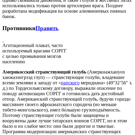
однако сковывала движения, и такие голуби в жестяных латах
использовались только против артиллерии врага. Позднее
разработана модификация на основе алюминиевых пивных
банок.
Противники
Править
Агитационный плакат, часто
используемый врагами СОРГГ
с целью промывания мозгов
населению
Америкосский странствующий голубь
(Амеркнажхануох
ханжазэнгрээд глуп) — странствующие голуби, владевшие
всеми землями к западу от «
папского
меридиана» (49°32’56" з.
д.) по Тордесильясскому договору, выражали опасение по
поводу активизации СОРГГ и готовились дать достойный
отпор. Американский странствующий голубь, будучи гораздо
массивнее своего афроазиатского сородича (но меньше
тибето-монгольского), имел бо́льшую грузоподъёмность.
Поэтому странствующие голуби были защищены и
вооружены даже лучше татарских воинов СОРГГ, но в этом
было и их слабое место: они были дорогие и тяжелые.
Программа модернизации американских странствующих