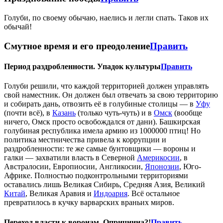
Голуби, по своему обычаю, наелись и легли спать. Таков их
обычай!
Смутное время и его преодоление
Править
Период раздробленности. Упадок культуры
Править
Голуби решили, что каждой территорией должен управлять
свой наместник. Он должен был отвечать за свою территорию
и собирать дань, отвозить её в голубиные столицы — в
Уфу
(почти всё), в
Казань
(только чуть-чуть) и в
Омск
(вообще
ничего, Омск просто освобождался от дани). Башкирская
голубиная республика имела армию из 1000000 птиц! Но
политика местничества привела к коррупции и
раздробленности: те же самые бунтовщики — вороны и
галки — захватили власть в Северной
Америкосии
, в
Австралосии, Европиосии, Англикосии,
Японозии
, Юго-
Африке. Полностью подконтрольными территориями
оставались лишь Великая Сибирь, Средняя Азия, Великий
Китай
, Великая Аравия и
Индоария
. Всё остальное
превратилось в кучку варварских враньих миров.
Переход власти к воронам. Опричнина?!
Править