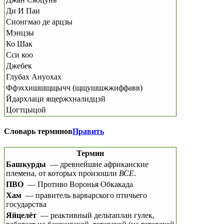
Ди И Паи
Сионгмао де арцзы
Мэнцзы
Ко Шак
Сси коо
Джебек
Глубах Ануохах
Ффэххишшщщычч (щщушшжжиффавв)
Йдархлаци ящержхналидцэй
Цогтцыцой
Словарь терминов
Править
Термин
Башкурды
— древнейшие африканские
племена, от которых произошли
ВСЕ
.
ПВО
— Противо Воронья Обкакада
Хам
— правитель варварского птичьего
государства
Яйцелёт
— реактивный дельтаплан гулек,