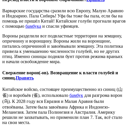
Варварские государства сразили всю Европу, Малую Аравию
и Индоарию. Пала Сибирь! Уфа бы тоже бы пала, если бы на
помощь не пришёл Китай! Китайские голуби прогнали врагов
с помощью
бамбука
и спасли уфимцев.
Вороны разделили все подвластные территории на земщину,
опричнину и воронщину. Вороны жили на воронщине,
питались опричниной и завоёвывали земщину. Эта политика
привела к уменьшению численности голубей, но не других
птиц. Именно синицы подняли бунт против режима враньих
и начали освобождение мира.
Свержение ворон(-ов). Возвращение к власти голубей и
синиц.
Править
Китайское войско, состоящее преимущественно из синиц (山
雀) и воробьёв (雀), использовало
бамбук
для разгрома ворон
(乌). К 2028 году вся Евразия и Малая Аравия были
отвоёваны. Затем была завоёвана Африка и Индонезо-
Меланезия. Затем пала Полинезия и Австралия. Америку
решили не захватывать, но применили план 7. Так, всё стало
на свои места.