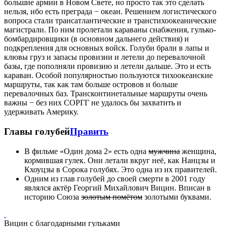
большие армии в Новом Свете, но просто так это сделать
нельзя, ибо есть преграда − океан. Решением логистического
вопроса стали трансатлантические и транстихоокеанические
магистрали. По ним пролетали караваны снабжения, гулько-
бомбардировщики (в основном дальнего действия) и
подкрепления для основных войск. Голуби брали в лапы и
клювы груз и запасы провизии и летели до перевалочной
базы, где пополняли провизию и летели дальше. Это и есть
караван. Особой популярностью пользуются тихоокеанские
маршруты, так как там больше островов и больше
перевалочных баз. Трансконтинетальные маршруты очень
важны − без них СОРГГ не удалось бы захватить и
удерживать Америку.
Главы голубей
Править
В фильме «Один дома 2» есть одна
мужчина
женщина,
кормившая гулек. Они летали вкруг неё, как Нанцзы и
Кхоуцзы в Сорока голубях. Это одна из их правителей.
Одним из глав голубей до своей смерти в 2001 году
являлся актёр Георгий Михайлович Вицин. Вписан в
историю Союза
золотым помётом
золотыми буквами.
Вицин с благодарными гульками