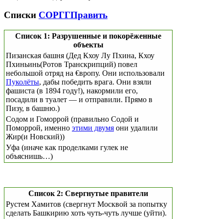
Списки
СОРГГ
Править
Список 1: Разрушенные и покорёженные
объекты
Пизанская башня (Дед Кхоу Лу Пхина, Кхоу
Пхиньинь(Ротов Транскрипций) повел
небольшой отряд на €вропу. Они использовали
Пуколёты
, дабы победить врага. Они взяли
фашиста (в 1894 году!), накормили его,
посадили в туалет — и отправили. Прямо в
Пизу, в башню.)
Содом и Гоморрой (правильно Содой и
Поморрой, именно
этими двумя
они удалили
Жир(и Новский))
Уфа (иначе как проделками гулек не
объяснишь…)
Список 2: Свергнутые правители
Рустем Хамитов (свергнут Москвой за попытку
сделать Башкирию хоть чуть-чуть лучше (уйти).