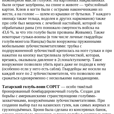
инженерной мысли голубей. На картонных накрыльниках
были острые зазубрины, на спине и животе — трёхслойный
картон. Клюв и когти были с острыми наконечниками из
жести, а на голове — шлем из крышки от бутылки. У каждого
овина(а также тельца, водолея и других наркоманов) также
при себе был мешочек с лечебной настойкой, которой он
обрабатывал раны (это понижало смертность войска на
43,6 %, за что эти голуби были прозваны Живыми). Также
некоторые гульки-воины (в том числе личные гвардейцы
голубя-монгола Нанцзы) были вооружены пружинными
мобильными зубочисткометателями: трубка с
подпружиненной зубочисткой крепилась на ноге гульки и при
нажатии на кнопку выстреливала зубочисткой, которая,
врезаясь, оказывала давление в 2слона/ктулхометр. Такое
вооружение позволяло убить врага даже не подходя к нему
(особенно если у него есть сабля). Гвардейцы же носили на
каждой ноге по 2 зубочисткометателя, что позволяло им
сражаться одновременно с несколькими нападающими.
Татарский голубь-воин СОРГГ
— особо тяжёлый
бронированный бомбардировочный голубь. Создан для
борьбы с американскими странствующими голубями-
захватчиками, вооружёнными зубочисткометателями. При
создании выбор пал на казанских гулек, как самых жирных и
грузоподъёмных. Броня была сделана из консервных банок,