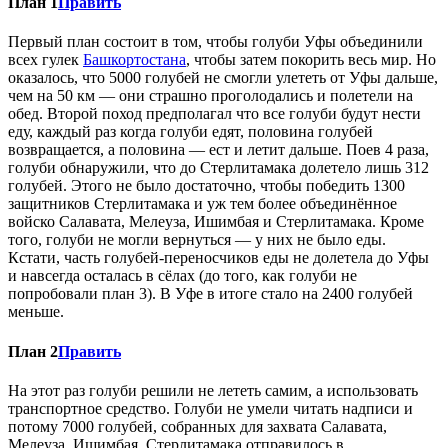
План 1
Править
Первый план состоит в том, чтобы голуби Уфы объединили
всех гулек
Башкортостана
, чтобы затем покорить весь мир. Но
оказалось, что 5000 голубей не смогли улететь от Уфы дальше,
чем на 50 км — они страшно проголодались и полетели на
обед. Второй поход предполагал что все голуби будут нести
еду, каждый раз когда голуби едят, половина голубей
возвращается, а половина — ест и летит дальше. Поев 4 раза,
голуби обнаружили, что до Стерлитамака долетело лишь 312
голубей. Этого не было достаточно, чтобы победить 1300
защитников Стерлитамака и уж тем более объединённое
войско Салавата, Мелеуза, Ишимбая и Стерлитамака. Кроме
того, голуби не могли вернуться — у них не было еды.
Кстати, часть голубей-переносчиков еды не долетела до Уфы
и навсегда осталась в сёлах (до того, как голуби не
попробовали план 3). В Уфе в итоге стало на 2400 голубей
меньше.
План 2
Править
На этот раз голуби решили не лететь самим, а использовать
транспортное средство. Голуби не умели читать надписи и
потому 7000 голубей, собранных для захвата Салавата,
Мелеуза, Ишимбая, Стерлитамака отправилось в