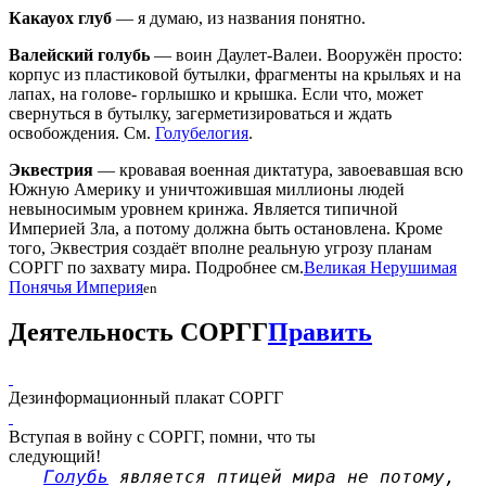
Какауох глуб
— я думаю, из названия понятно.
Валейский голубь
— воин Даулет-Валеи. Вооружён просто:
корпус из пластиковой бутылки, фрагменты на крыльях и на
лапах, на голове- горлышко и крышка. Если что, может
свернуться в бутылку, загерметизироваться и ждать
освобождения. См.
Голубелогия
.
Эквестрия
— кровавая военная диктатура, завоевавшая всю
Южную Америку и уничтожившая миллионы людей
невыносимым уровнем кринжа. Является типичной
Империей Зла, а потому должна быть остановлена. Кроме
того, Эквестрия создаёт вполне реальную угрозу планам
СОРГГ по захвату мира. Подробнее см.
Великая Нерушимая
Понячья Империя
en
Деятельность СОРГГ
Править
Дезинформационный плакат СОРГГ
Вступая в войну с СОРГГ, помни, что ты
следующий!
Голубь
является птицей мира не потому,