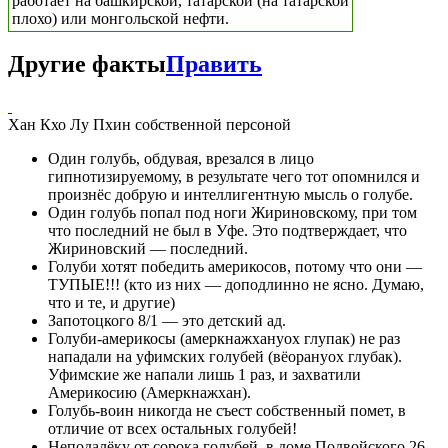
работает на башкирской, татарской (на татарской
плохо) или монгольской нефти.
Другие факты
Править
Хан Кхо Лу Пхин собственной персоной
Один голубь, обдувая, врезался в лицо
гипнотизируемому, в результате чего тот опомнился и
произнёс добрую и интеллигентную мысль о голубе.
Один голубь попал под ноги Жириновскому, при том
что последний не был в Уфе. Это подтверждает, что
Жириновский — последний.
Голуби хотят победить америкосов, потому что они —
ТУПЫЕ!!! (кто из них — доподлинно не ясно. Думаю,
что и те, и другие)
Запотоцкого 8/1 — это детский ад.
Голуби-америкосы (амеркнажхануох глупак) не раз
нападали на уфимских голубей (вёорануох глубак).
Уфимские же напали лишь 1 раз, и захватили
Америкосию (Амеркнажхан).
Голубь-воин никогда не съест собственный помет, в
отличие от всех остальных голубей!
Неподалёку от сорока голубей, в доме Подвойского 26