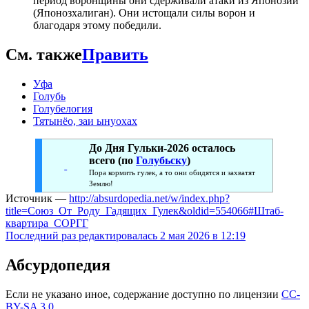
период воронщины они сдерживали атаки из Японозии
(Японозхалиган). Они истощали силы ворон и
благодаря этому победили.
См. также
Править
Уфа
Голубь
Голубелогия
Тятынёо, заи ынуохах
До Дня Гульки-2026 осталось
всего
(по
Голубьску
)
Пора кормить гулек, а то они обидятся и захватят
Землю!
Источник —
http://absurdopedia.net/w/index.php?
title=Союз_От_Роду_Гадящих_Гулек&oldid=554066#Штаб-
квартира_СОРГГ
Последний раз редактировалась 2 мая 2026 в 12:19
Абсурдопедия
Если не указано иное, содержание доступно по лицензии
CC-
BY-SA 3.0
.