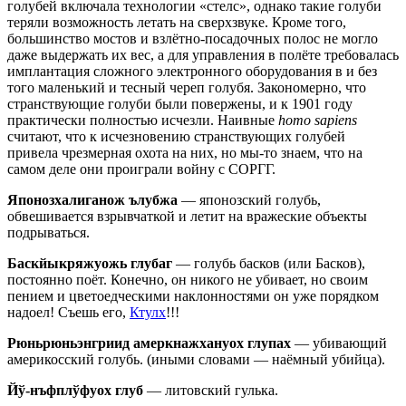
голубей включала технологии «стелс», однако такие голуби
теряли возможность летать на сверхзвуке. Кроме того,
большинство мостов и взлётно-посадочных полос не могло
даже выдержать их вес, а для управления в полёте требовалась
имплантация сложного электронного оборудования в и без
того маленький и тесный череп голубя. Закономерно, что
странствующие голуби были повержены, и к 1901 году
практически полностью исчезли. Наивные
homo sapiens
считают, что к исчезновению странствующих голубей
привела чрезмерная охота на них, но мы-то знаем, что на
самом деле они проиграли войну с СОРГГ.
Японозхалиганож ълубжа
— японозский голубь,
обвешивается взрывчаткой и летит на вражеские объекты
подрываться.
Баскйыкряжуожь глубаг
— голубь басков (или Басков),
постоянно поёт. Конечно, он никого не убивает, но своим
пением и цветоедческими наклонностями он уже порядком
надоел! Съешь его,
Ктулх
!!!
Рюньрюньэнгриид амеркнажхануох глупах
— убивающий
америкосский голубь. (иными словами — наёмный убийца).
Йў-нъфплўфуох глуб
— литовский гулька.