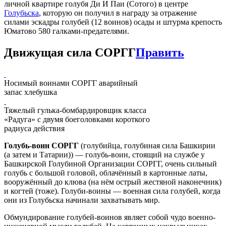
личной квартире голубя Ди И Паи (Сотого) в центре
Голубьска
, которую он получил в награду за отражение
силами эскадры голубей (12 воинов) осады и штурма крепость
Юматово 580 галками-предателями.
Движущая сила СОРГГ
Править
Носимый воинами СОРГГ аварийный
запас хлебушка
Тяжелый гулька-бомбардировщик класса
«Радуга» с двумя боеголовками короткого
радиуса действия
Голубь-воин СОРГГ
(голубийца, голубиная сила Башкирии
(а затем и Татарии)) — голубь-воин, стоящий на службе у
Башкирской Голубиной Организации СОРГГ, очень сильный
голубь с большой головой, облачённый в картонные латы,
вооружённый до клюва (на нём острый жестяной наконечник)
и когтей (тоже). Голуби-воины — военная сила голубей, когда
они из Голубьска начинали захватывать мир.
Обмундирование голубей-воинов являет собой чудо военно-