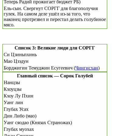
Теперь Радий прожигает бюджет РБ)
Ель-сын. Свергнут СОРГГ для благополучия
гулек. На самом деле ушёл из-за того, что
наконец протрезвел и перестал делать голубиное
мясо.
Список 3: Великие люди для СОРГГ
Си Цзиньпхинь
Мао Цзэдун
Борджигин Темуджин Есугеевич (
Чингисхан
)
Главный список — Сорок Голубей
Нанцзы
Кхоуцзы
Кхоу Лу Пхин
Уанг лин
Глубах Усах
Дин Либо (мао)
Уанг сяодао (Князах Страножах)
Глубах муохах
Джан Сяоцунь