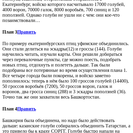
Екатеринбург, войско которого насчитывало 17000 голубей,
4000 ворон, 70000 галок, 8000 воробьёв, 700 синиц и 120
поползней. Однако голуби не ушли ни с чем: они кое-что
позаимствовали…
План 3
Править
По примеру екатеринбургских птиц уфимские объединились.
Они стали делиться на эскадры(12) и гроссы (144). Голуби
научились читать, изучали карты. Они решили добираться
через перевалочные пункты, где можно поесть, подобрать
новых птиц, отдохнуть и полететь дальше. Так были
подобраны все потерянные во время осуществления плана 1.
Все четыре города были покорены, и войско заметно
пополнилось: теперь в нём было 100 гроссов голубей (14400),
50 гроссов воробьёв (7200), 50 гроссов ворон, галок и
воронов, два гросса синиц (288) и 3 эскадры поползней (36).
Точно так же они захватили весь Башкортостан.
План 4
Править
Башкирия была объединена, но надо было действовать
дальше: казанские голуби собирались объединить Татарстан, а
это привело бы к краху СОРГГ. Голуби быстро напали на