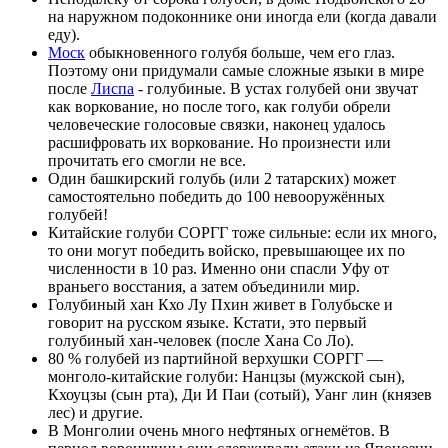
на наружном подоконнике они иногда ели (когда давали
еду).
Моск
обыкновенного голубя больше, чем его глаз.
Поэтому они придумали самые сложные языки в мире
после
Лиспа
- голубиные. В устах голубей они звучат
как воркование, но после того, как голуби обрели
человеческие голосовые связки, наконец удалось
расшифровать их воркование. Но произнести или
прочитать его смогли не все.
Один башкирский голубь (или 2 татарских) может
самостоятельно победить до 100 невооружённых
голубей!
Китайские голуби СОРГГ тоже сильные: если их много,
то они могут победить войско, превышающее их по
численности в 10 раз. Именно они спасли Уфу от
враньего восстания, а затем объединили мир.
Голубиный хан Кхо Лу Пхин живет в Голубьске и
говорит на русском языке. Кстати, это первый
голубиный хан-человек (после Хана Со Ло).
80 % голубей из партийной верхушки СОРГГ —
монголо-китайские голуби: Нанцзы (мужской сын),
Кхоуцзы (сын рта), Ди И Паи (сотый), Уанг лин (князев
лес) и другие.
В Монголии очень много нефтяных огнемётов. В