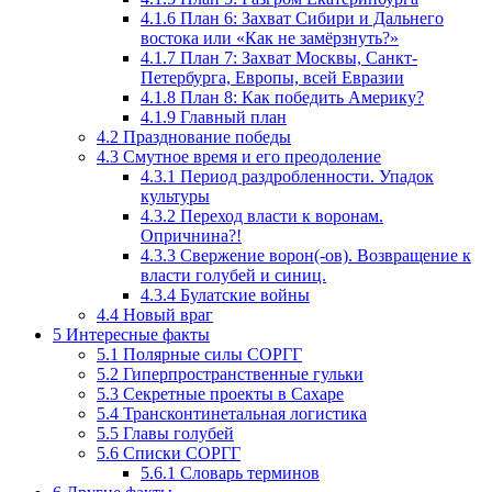
4.1.6
План 6: Захват Сибири и Дальнего
востока или «Как не замёрзнуть?»
4.1.7
План 7: Захват Москвы, Санкт-
Петербурга, Европы, всей Евразии
4.1.8
План 8: Как победить Америку?
4.1.9
Главный план
4.2
Празднование победы
4.3
Смутное время и его преодоление
4.3.1
Период раздробленности. Упадок
культуры
4.3.2
Переход власти к воронам.
Опричнина?!
4.3.3
Свержение ворон(-ов). Возвращение к
власти голубей и синиц.
4.3.4
Булатские войны
4.4
Новый враг
5
Интересные факты
5.1
Полярные силы СОРГГ
5.2
Гиперпространственные гульки
5.3
Секретные проекты в Сахаре
5.4
Трансконтинетальная логистика
5.5
Главы голубей
5.6
Списки СОРГГ
5.6.1
Словарь терминов