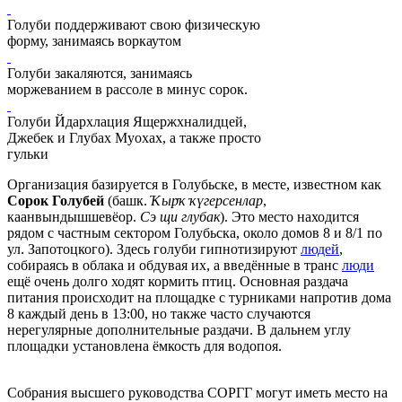
Голуби поддерживают свою физическую
форму, занимаясь воркаутом
Голуби закаляются, занимаясь
моржеванием в рассоле в минус сорок.
Голуби Йдархлация Ящержхналидцей,
Джебек и Глубах Муохах, а также просто
гульки
Организация базируется в Голубьске, в месте, известном как
Сорок Голубей
(башк.
Ҡырҡ ҡүгерсенлар
,
каанвындышшевёор.
Сэ щи глубак
). Это место находится
рядом с частным сектором Голубьска, около домов 8 и 8/1 по
ул. Запотоцкого). Здесь голуби гипнотизируют
людей
,
собираясь в облака и обдувая их, а введённые в транс
люди
ещё очень долго ходят кормить птиц. Основная раздача
питания происходит на площадке с турниками напротив дома
8 каждый день в 13:00, но также часто случаются
нерегулярные дополнительные раздачи. В дальнем углу
площадки установлена ёмкость для водопоя.
Собрания высшего руководства СОРГГ могут иметь место на