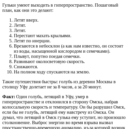
Гульки умеют выходить в гиперпространство. Пошаговый
план, как они это делают:
Летят вверх.
Летят.
Летят.
Перестают махать крыльями.
Летят по инерции.
Врезаются в небосклон (а как нам известно, он состоит
из воды, насыщенной кислородом и семечками).
Плывут, попутно поедая семечки.
Развивают околосветовую скорость.
Снижаются.
На полном ходу спускаются на землю.
Такие путешествия быстры: голубь из деревни Москвы в
столицу Уфу долетает не за 8 часов, а за 20 минут.
Факт:
Один голубь, летящий в Уфу, умер в
гиперпространстве и отклонился в сторону Омска, набрав
колоссальную скорость и температуру. Он бы разрушил Омск,
если бы не голубь, летящий ему навстречу из Омска. Он
думал, что летящий в Омск гулька ему уступит, но произошло
столкновение. Выброс энергии во время взрыва вызвал
пространственно-временную аномалию, из-за которой возник