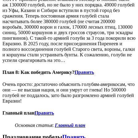
аж 1300000 голубей, но не было у них порядка. 49000 голубей
из Уфы, Казани и Сибири вступили в пустой город без
сражения. Теперь постоянная армия голубей стала
насчитывать более 380000 голубей (не считая 200000
воробьёв, 300000 ворон и галок, 170000 лесных птиц, 130000
синиц, 50000 коршунов и двух гроссов страусов, три эскадры
пингвинов). С такой-то армией голуби за 3 года покорили всю
Евразию. В 2025 году, после присоединения Пиренеев и
полного воссоединения голубей Старого света, вороны, галки
и коршуны стали устраивать бунты. К сожалению, голуби не
успели среагировать на это…
План 8: Как победить Америку?
Править
Очень просто: достаточно объяснить голубям-америкосам, что
они — не высшая нация, и они умрут от гнева! Но 500000
голубей не поддалось, зато было разгромлено армией голубей
Евразии!
Главный план
Править
Основная статья
:
Главный план
Празднование победы
Править