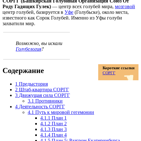
СОРГГ (Башкирская Голубиная Организация Союз От
Роду Гадящих Гулек)
— центр всех голубей мира,
мозговой
центр голубей, базируется в
Уфе
(Голубьске), около места,
известного как Сорок Голубей. Именно из Уфы голуби
захватили мир.
Возможно, вы искали
Голубелогия
?
Короткие ссылки
Содержание
СОРГГ
☚
1
Предыстория
2
Штаб-квартира СОРГГ
3
Движущая сила СОРГГ
3.1
Противники
4
Деятельность СОРГГ
4.1
Путь к мировой гегемонии
4.1.1
План 1
4.1.2
План 2
4.1.3
План 3
4.1.4
План 4
4.1.5
План 5: Разгром Екатеринбурга