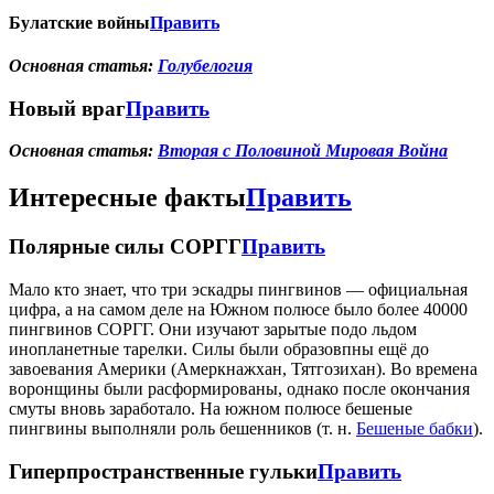
Булатские войны
Править
Основная статья:
Голубелогия
Новый враг
Править
Основная статья:
Вторая с Половиной Мировая Война
Интересные факты
Править
Полярные силы СОРГГ
Править
Мало кто знает, что три эскадры пингвинов — официальная
цифра, а на самом деле на Южном полюсе было более 40000
пингвинов СОРГГ. Они изучают зарытые подо льдом
инопланетные тарелки. Силы были образовпны ещё до
завоевания Америки (Амеркнажхан, Тятгозихан). Во времена
воронщины были расформированы, однако после окончания
смуты вновь заработало. На южном полюсе бешеные
пингвины выполняли роль бешенников (т. н.
Бешеные бабки
).
Гиперпространственные гульки
Править