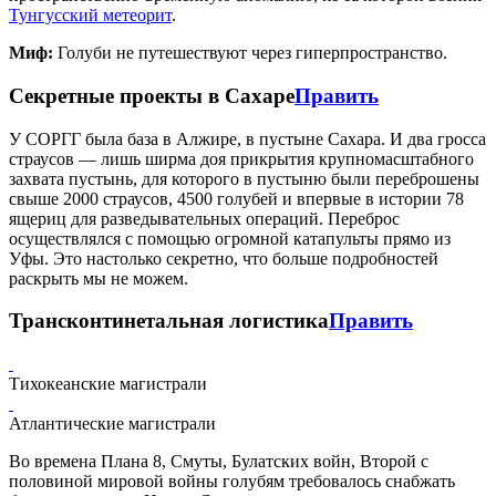
Тунгусский метеорит
.
Миф:
Голуби не путешествуют через гиперпространство.
Секретные проекты в Сахаре
Править
У СОРГГ была база в Алжире, в пустыне Сахара. И два гросса
страусов — лишь ширма доя прикрытия крупномасштабного
захвата пустынь, для которого в пустыню были переброшены
свыше 2000 страусов, 4500 голубей и впервые в истории 78
ящериц для разведывательных операций. Переброс
осуществлялся с помощью огромной катапульты прямо из
Уфы. Это настолько секретно, что больше подробностей
раскрыть мы не можем.
Трансконтинетальная логистика
Править
Тихокеанские магистрали
Атлантические магистрали
Во времена Плана 8, Смуты, Булатских войн, Второй с
половиной мировой войны голубям требовалось снабжать