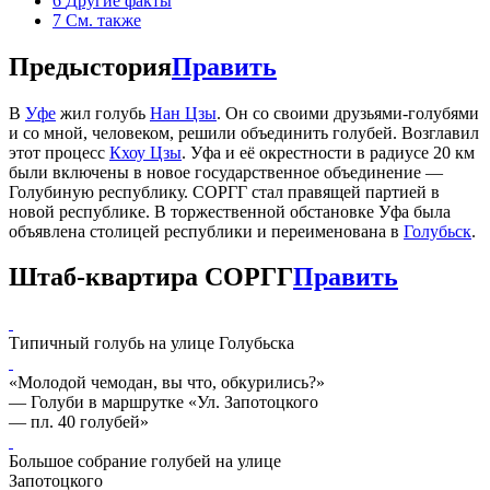
6
Другие факты
7
См. также
Предыстория
Править
В
Уфе
жил голубь
Нан Цзы
. Он со своими друзьями-голубями
и со мной, человеком, решили объединить голубей. Возглавил
этот процесс
Кхоу Цзы
. Уфа и её окрестности в радиусе 20 км
были включены в новое государственное объединение —
Голубиную республику. СОРГГ стал правящей партией в
новой республике. В торжественной обстановке Уфа была
объявлена столицей республики и переименована в
Голубьск
.
Штаб-квартира СОРГГ
Править
Типичный голубь на улице Голубьска
«Молодой чемодан, вы что, обкурились?»
— Голуби в маршрутке «Ул. Запотоцкого
— пл. 40 голубей»
Большое собрание голубей на улице
Запотоцкого