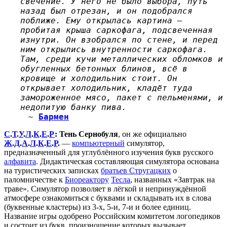
свечение. У него не было выбора, путь
назад был отрезан, и он подобрался
поближе. Ему открылась картина —
пробитая крыша саркофага, подсвеченная
изнутри. Он взобрался по стене, и перед
ним открылись внутренности саркофага.
Там, среди кучи металлических обломков и
обугленных бетонных блинов, всё в
кровище и холодильник стоит. Он
открывает холодильник, кладёт туда
замороженное мясо, пакет с пельменями, и
недопитую банку пива.
~
Бармен
С
.
Т
.
У
.
Л
.
К
.
Е
.
Р
: Тень Сернобуля
, он же официально
Ж
.
Д
.
А
.
Л
.
К
.
Е
.
Р
.
—
компьютерный
симулятор,
предназначенный для углублённого изучения букв русского
алфавита
. Дидактическая составляющая симулятора основана
на туристических записках
братьев Стругацких
о
паломничестве к
Биореактору
Тесла
, названных «Завтрак на
траве». Симулятор позволяет в лёгкой и непринуждённой
атмосфере ознакомиться с буквами и складывать их в слова
(буквенные кластеры) из 3-х, 5-и, 7-и и более единиц.
Название игры одобрено Российским комитетом логопедиков
и состоит из букв, произношение которых вызывает