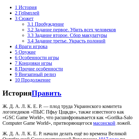
1
История
2
Геймплей
3
Сюжет
3.1
Пробуждение
3.2
Задание первое. Убить всех человеков
3.3
Задание второе. Сбор макулатуры
3.4
Задание третье. Украсть полоний
4
Враги игрока
5
Оружие
6
Особенности игры
7
Концовки игры
8
Прочие особенности
9
Внезапный релиз
10
Продолжение
История
Править
Ж. Д. А. Л. К. Е. Р. — плод труда Украинского комитета
логопедиков «ПЫС Пфьу Цщкдв», также известного как
«GSC Game World», что расшифровывается как «Gorilka-Salo
Computer Game World», притворяющегося
масонской
ложей.
Ж. Д. А. Л. К. Е. Р. начали делать ещё во времена Великой