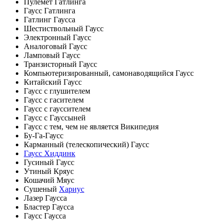
Пулемёт Гатлинга
Гаусс Гатлинга
Гатлинг Гаусса
Шестиствольный Гаусс
Электронный Гаусс
Аналоговый Гаусс
Ламповый Гаусс
Транзисторный Гаусс
Компьютеризированный, самонаводящийся Гаусс
Китайский Гаусс
Гаусс с глушителем
Гаусс с гасителем
Гаусс с гауссителем
Гаусс с Гауссыней
Гаусс с тем, чем не является Википедия
Бу-Га-Гаусс
Карманный (телескопический) Гаусс
Гаусс Хиддинк
Гусиный Гаусс
Утиный Кряус
Кошачий Мяус
Сушеный
Хариус
Лазер Гаусса
Бластер Гаусса
Гаусс Гаусса