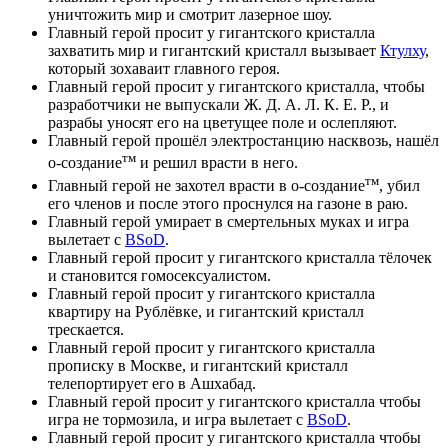
уничтожить мир и смотрит лазерное шоу.
Главный герой просит у гигантского кристалла
захватить мир и гигантский кристалл вызывает
Ктулху
,
который зохаваит главного героя.
Главный герой просит у гигантского кристалла, чтобы
разработчики не выпускали Ж. Д. А. Л. К. Е. Р., и
разрабы уносят его на цветущее поле и ослепляют.
Главный герой прошёл электростанцию насквозь, нашёл
тм
о-создание
и решил врасти в него.
тм
Главный герой не захотел врасти в о-создание
, убил
его членов и после этого проснулся на газоне в раю.
Главный герой умирает в смертельных муках и игра
вылетает с
BSoD
.
Главный герой просит у гигантского кристалла тёлочек
и становится гомосексуалистом.
Главный герой просит у гигантского кристалла
квартиру на Рублёвке, и гигантский кристалл
трескается.
Главный герой просит у гигантского кристалла
прописку в Москве, и гигантский кристалл
телепортирует его в Ашхабад.
Главный герой просит у гигантского кристалла чтобы
игра не тормозила, и игра вылетает с
BSoD
.
Главный герой просит у гигантского кристалла чтобы