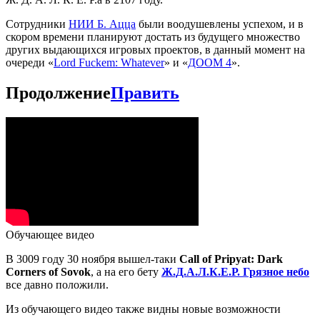
Сотрудники
НИИ Б. Ацца
были воодушевлены успехом, и в
скором времени планируют достать из будущего множество
других выдающихся игровых проектов, в данный момент на
очереди «
Lord Fuckem: Whatever
» и «
ДООМ 4
».
Продолжение
Править
Обучающее видео
В 3009 году 30 ноября вышел-таки
Call of Pripyat: Dark
Corners of Sovok
, а на его бету
Ж.Д.А.Л.К.Е.Р. Грязное небо
все давно положили.
Из обучающего видео также видны новые возможности