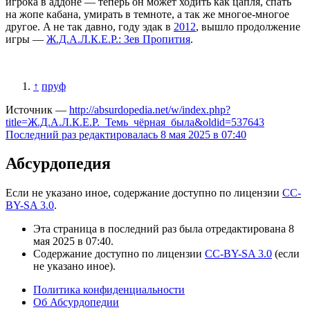
игрока в аддоне — теперь он может ходить как цапля, спать
на жопе кабана, умирать в темноте, а так же многое-многое
другое. A не так давно, году эдак в
2012
, вышло продолжение
игры —
Ж.Д.А.Л.К.Е.Р.: Зев Пропития
.
↑
пруф
Источник —
http://absurdopedia.net/w/index.php?
title=Ж.Д.А.Л.К.Е.Р._Темь_чёрная_была&oldid=537643
Последний раз редактировалась 8 мая 2025 в 07:40
Абсурдопедия
Если не указано иное, содержание доступно по лицензии
CC-
BY-SA 3.0
.
Эта страница в последний раз была отредактирована 8
мая 2025 в 07:40.
Содержание доступно по лицензии
CC-BY-SA 3.0
(если
не указано иное).
Политика конфиденциальности
Об Абсурдопедии