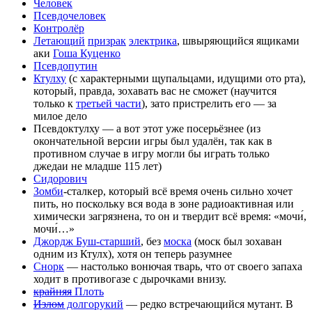
Человек
Псевдочеловек
Контролёр
Летающий
призрак
электрика
, швыряющийся ящиками
аки
Гоша Куценко
Псевдопутин
Ктулху
(с характерными щупальцами, идущими ото рта),
который, правда, зохавать вас не сможет (научится
только к
третьей части
), зато пристрелить его — за
милое дело
Псевдоктулху — а вот этот уже посерьёзнее (из
окончательной версии игры был удалён, так как в
противном случае в игру могли бы играть только
джедаи не младше 115 лет)
Сидорович
Зомби
-сталкер, который всё время очень сильно хочет
пить, но поскольку вся вода в зоне радиоактивная или
химически загрязнена, то он и твердит всё время: «мочи́,
мочи́…»
Джордж Буш-старший
, без
моска
(моск был зохаван
одним из Ктулх), хотя он теперь разумнее
Снорк
— настолько вонючая тварь, что от своего запаха
ходит в противогазе с дырочками внизу.
крайняя
Плоть
Излом
долгорукий
— редко встречающийся мутант. В