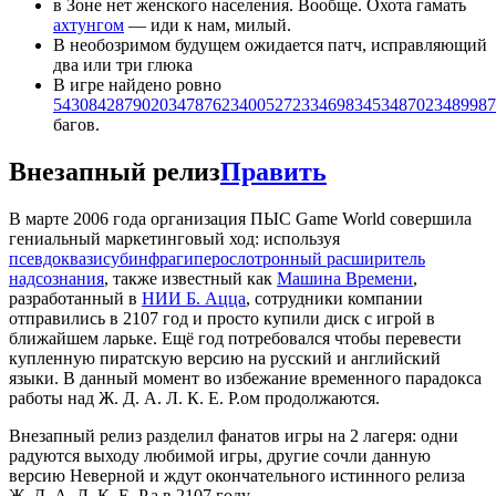
в Зоне нет женского населения. Вообще. Охота гамать
ахтунгом
— иди к нам, милый.
В необозримом будущем ожидается патч, исправляющий
два или три глюка
В игре найдено ровно
54308428790203478762340052723346983453487023489987
багов.
Внезапный релиз
Править
В марте 2006 года организация ПЫС Game World совершила
гениальный маркетинговый ход: используя
псевдоквазисубинфрагиперослотронный расширитель
надсознания
, также известный как
Машина Времени
,
разработанный в
НИИ Б. Ацца
, сотрудники компании
отправились в 2107 год и просто купили диск с игрой в
ближайшем ларьке. Ещё год потребовался чтобы перевести
купленную пиратскую версию на русский и английский
языки. В данный момент во избежание временного парадокса
работы над Ж. Д. А. Л. К. Е. Р.ом продолжаются.
Внезапный релиз разделил фанатов игры на 2 лагеря: одни
радуются выходу любимой игры, другие сочли данную
версию Неверной и ждут окончательного истинного релиза
Ж. Д. А. Л. К. Е. Р.а в 2107 году.