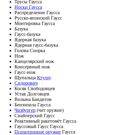
Трусы Гаусса
Носки Гаусса
Распределение Гаусса
Русско-японский Гаусс
Монтировка Гаусса
Базука
Гаусс-базука
Ядерная базука
Ядерная гаусс-базука
Голова Снорка
Нож
Канцелярский нож
Консервный нож
Гаусс-нож
Щупальца
Ктулху
Сидорович
Косяк Свободовцев
Устав Долговцев
Волына Бандитов
Бензопила Гаусса
Чизбургер
(чит оружие)
Снайперский Гаусс
Реактивный ракетомёт Гаусса
Гауссовый Гаусс Гаусса
Психотропное оружие
Гаусса