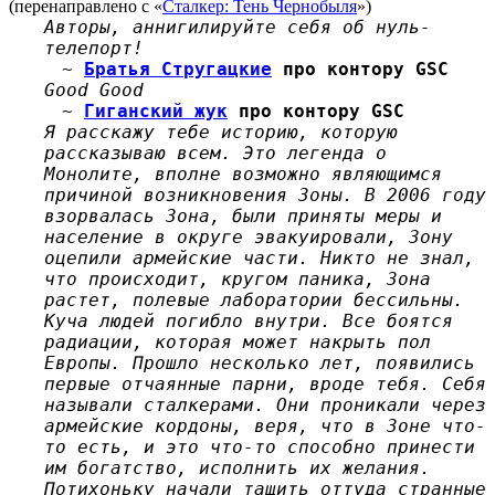
(перенаправлено с «
Сталкер: Тень Чернобыля
»)
Авторы, аннигилируйте себя об нуль-
телепорт!
~
Братья Стругацкие
про контору GSC
Good Good
~
Гиганский жук
про контору GSC
Я расскажу тебе историю, которую
рассказываю всем. Это легенда о
Монолите, вполне возможно являющимся
причиной возникновения Зоны. В 2006 году
взорвалась Зона, были приняты меры и
население в округе эвакуировали, Зону
оцепили армейские части. Никто не знал,
что происходит, кругом паника, Зона
растет, полевые лаборатории бессильны.
Куча людей погибло внутри. Все боятся
радиации, которая может накрыть пол
Европы. Прошло несколько лет, появились
первые отчаянные парни, вроде тебя. Себя
называли сталкерами. Они проникали через
армейские кордоны, веря, что в Зоне что-
то есть, и это что-то способно принести
им богатство, исполнить их желания.
Потихоньку начали тащить оттуда странные