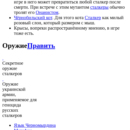
игре в него может превратиться любой сталкер после
смерти. При встрече с этим мутантом
сталкеры
обычно
тролят его
Онанистом
.
Чёрнобильский кот
. Для этого кота
Сталкер
как милый
розовый слон, который размером с мыш.
Крысы, вопреки распространённому мнению, в игре
тоже есть.
Оружие
Править
Секретное
оружие
сталкеров
Оружие
украинской
армии,
применяемое для
геноцида
русских
сталкеров
Язык Черномырдина