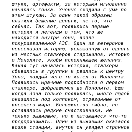
штуки, артефакты, за которыми мгновенно
началась гонка. Ученые сходили с ума по
этим штукам. За один такой образец
платили бешеные деньги, не то, что
сейчас. Так вот, появились первые
истории и легенды о том, что же
находится внутри Зоны, возле
полуразваленной АЭС. Один из ветеранов
пересказал историю, услышанную от одного
из местных сталкеров старожилов, историю
о Монолите, якобы исполняющем желания.
Какая тут началась истерия, сталкеры
сбивались в группки и рвались к центру
Зоны, каждый чего-то хотел от Монолита.
Появились мрачные подробности о первом
сталкере, добравшемся до Монолита. Еще
когда Зона только появилась, много людей
оказались под колпаком, отрезанные от
внешнего мира. Большинство гибло, но
оставались редкие счастливчики, не
только выжившие, но и пытающиеся что-то
предпринимать. Один из выживших оказался
возле станции, внутри он увидел странное