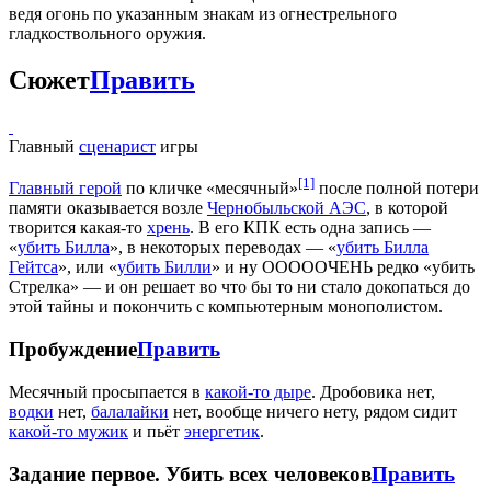
ведя огонь по указанным знакам из огнестрельного
гладкоствольного оружия.
Сюжет
Править
Главный
сценарист
игры
[1]
Главный герой
по кличке «месячный»
после полной потери
памяти оказывается возле
Чернобыльской АЭС
, в которой
творится какая-то
хрень
. В его КПК есть одна запись —
«
убить Билла
», в некоторых переводах — «
убить Билла
Гейтса
», или «
убить Билли
» и ну ОООООЧЕНЬ редко «убить
Стрелка» — и он решает во что бы то ни стало докопаться до
этой тайны и покончить с компьютерным монополистом.
Пробуждение
Править
Месячный просыпается в
какой-то дыре
. Дробовика нет,
водки
нет,
балалайки
нет, вообще ничего нету, рядом сидит
какой-то мужик
и пьёт
энергетик
.
Задание первое. Убить всех человеков
Править