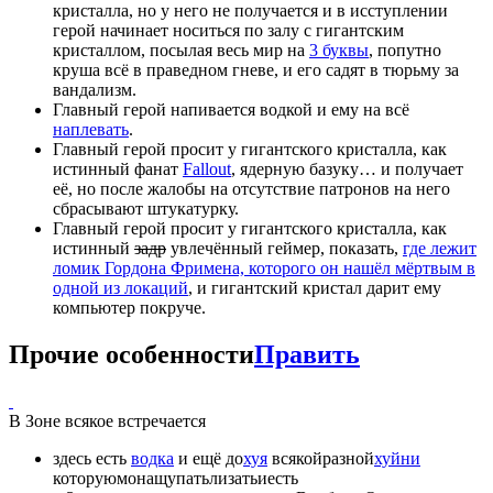
кристалла, но у него не получается и в исступлении
герой начинает носиться по залу с гигантским
кристаллом, посылая весь мир на
3 буквы
, попутно
круша всё в праведном гневе, и его садят в тюрьму за
вандализм.
Главный герой напивается водкой и ему на всё
наплевать
.
Главный герой просит у гигантского кристалла, как
истинный фанат
Fallout
, ядерную базуку… и получает
её, но после жалобы на отсутствие патронов на него
сбрасывают штукатурку.
Главный герой просит у гигантского кристалла, как
истинный
задр
увлечённый геймер, показать,
где лежит
ломик Гордона Фримена, которого он нашёл мёртвым в
одной из локаций
, и гигантский кристал дарит ему
компьютер покруче.
Прочие особенности
Править
В Зоне всякое встречается
здесь есть
водка
и ещё до
хуя
всякойразной
хуйни
которуюмонащупатьлизатьиесть