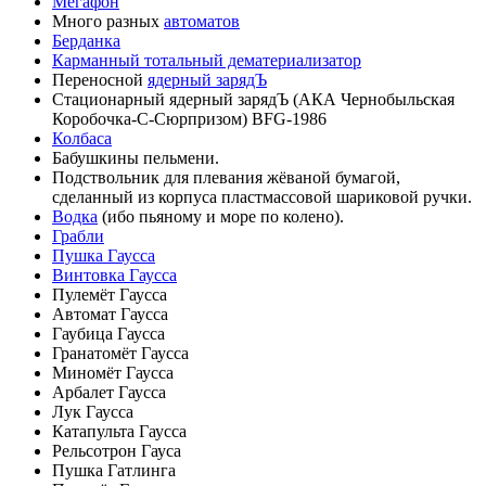
Мегафон
Много разных
автоматов
Берданка
Карманный тотальный дематериализатор
Переносной
ядерный зарядЪ
Стационарный ядерный зарядЪ (АКА Чернобыльская
Коробочка-С-Сюрпризом) BFG-1986
Колбаса
Бабушкины пельмени.
Подствольник для плевания жёваной бумагой,
сделанный из корпуса пластмассовой шариковой ручки.
Водка
(ибо пьяному и море по колено).
Грабли
Пушка Гаусса
Винтовка Гаусса
Пулемёт Гаусса
Автомат Гаусса
Гаубица Гаусса
Гранатомёт Гаусса
Миномёт Гаусса
Арбалет Гаусса
Лук Гаусса
Катапульта Гаусса
Рельсотрон Гауса
Пушка Гатлинга