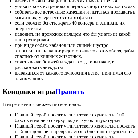
лазать по канализации в поисках нычки стрелка
убивать всех встречных в чёрных спортивных костюмах
собирать все встречные камешки и пытаться продавать в
магазинах, уверяя что это артефакты.
если сложно бегать, жрать 40 консерв и запивать их
энергетиком.
наводить на прохожих пальцем что бы узнать из какой
они групировки.
при виде собак, кабанов или свиней шустро
запрыгивать на капот рядом стоящего автомобиля, дабы
спастись от хищных животных.
сидеть возле бомжей и ждать когда они начнут
рассказовать анекдоты
шарахаться от каждого дуновения ветра, принимая его
за аномалию.
Концовки игры
Править
В игре имеется множество концовок:
Главный герой просит у гигантского кристалла 100
баксов и на него сверху падает кусок штукатурки
Главный герой просит у гигантского кристалла прожить
на 5 лет дольше и превращается в блестящий булыжник.
Главный герой просит у гигантского кристалла