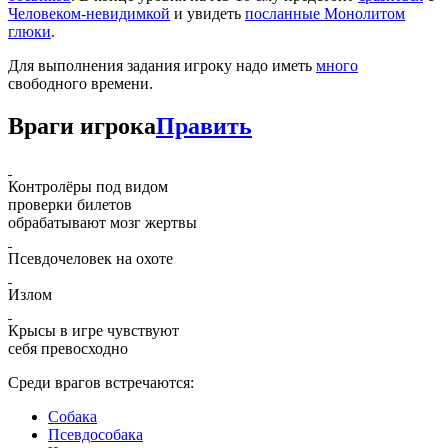
Человеком-невидимкой
и увидеть
посланные Монолитом
глюки
.
Для выполнения задания игроку надо иметь
много
свободного времени.
Враги игрока
Править
Контролёры под видом
проверки билетов
обрабатывают мозг жертвы
Псевдочеловек на охоте
Излом
Крысы в игре чувствуют
себя превосходно
Среди врагов встречаются:
Собака
Псевдособака