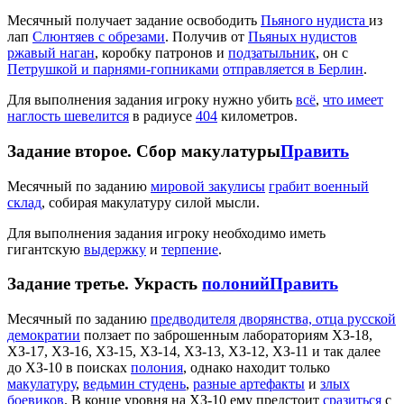
Месячный получает задание освободить
Пьяного нудиста
из
лап
Слюнтяев с обрезами
. Получив от
Пьяных нудистов
ржавый наган
, коробку патронов и
подзатыльник
, он с
Петрушкой и парнями-гопниками
отправляется в Берлин
.
Для выполнения задания игроку нужно убить
всё
,
что имеет
наглость шевелится
в радиусе
404
километров.
Задание второе. Сбор макулатуры
Править
Месячный по заданию
мировой закулисы
грабит военный
склад
, собирая макулатуру силой мысли.
Для выполнения задания игроку необходимо иметь
гигантскую
выдержку
и
терпение
.
Задание третье. Украсть
полоний
Править
Месячный по заданию
предводителя дворянства, отца русской
демократии
ползает по заброшенным лабораториям ХЗ-18,
ХЗ-17, ХЗ-16, ХЗ-15, ХЗ-14, ХЗ-13, ХЗ-12, ХЗ-11 и так далее
до ХЗ-10 в поисках
полония
, однако находит только
макулатуру
,
ведьмин студень
,
разные артефакты
и
злых
боевиков
. В конце уровня на ХЗ-10 ему предстоит
сразиться
с