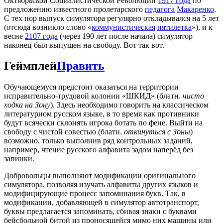
Октябрьской Социалистической Революции
1917 года
по
предложению известного пролетарского
педагога
Макаренко
.
С тех пор выпуск симулятора регулярно откладывался на 5 лет
(отсюда возникло слово «
коммунистическая
пятилетка
»), и к
весне
2107 года
(через 190 лет после начала) симулятор
наконец был выпущен на свободу. Вот так вот.
Геймплей
Править
Обучающемуся предстоит оказаться на территории
исправительно-трудовой колонии «ШКИД» (блатн.
чисто
ходка на Зону
). Здесь необходимо говорить на классическом
литературном русском языке, в то время как противники
будут всячески склонять игрока ботать по фене. Выйти на
свободу с чистой совестью (блатн.
откинуться с Зоны
)
возможно, только выполнив ряд контрольных заданий,
например, чтение русского алфавита задом наперёд без
запинки.
Добровольцы выполняют модификации оригинального
симулятора, позволяя изучать алфавиты других языков и
модифицирующие процесс запоминания букв. Так, в
модификации, добавляющей в симулятор автотранспорт,
буквы предлагается запоминать, сбивая знаки с буквами
бейсбольной битой из проносящейся мимо них машины или