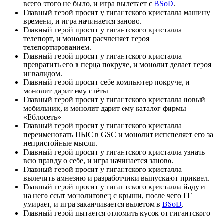
всего этого не было, и игра вылетает с
BSoD
.
Главный герой просит у гигантского кристалла машину
времени, и игра начинается заново.
Главный герой просит у гигантского кристалла
телепорт, и монолит расчленяет героя
телепортированием.
Главный герой просит у гигантского кристалла
превратить его в перца покруче, и монолит делает героя
инвалидом.
Главный герой просит себе компьютер покруче, и
монолит дарит ему счёты.
Главный герой просит у гигантского кристалла новый
мобильник, и монолит дарит ему каталог фирмы
«Еблосеть».
Главный герой просит у гигантского кристалла
переименовать ПЫС в GSC и монолит испепеляет его за
непристойные мысли.
Главный герой просит у гигантского кристалла узнать
всю правду о себе, и игра начинается заново.
Главный герой просит у гигантского кристалла
вылечить амнезию и разработчики выпускают приквел.
Главный герой просит у гигантского кристалла йаду и
на него ссыт монолитовец с крыши, после чего ГГ
умирает, и игра заканчивается вылетом в
BSoD
.
Главный герой пытается отломить кусок от гигантского