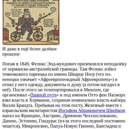
И даже в ещё более далёкое
прошлое
Попав в 1849, Феликс Энд-мундович приземлился неподалёку
от херманско-австралийской границы. Там Феликс избил
темнокожего паренька по имени Шварце Негр (что по-
ненецки означает «Афроевропеоидный Афроевропеец») и
отнял у него одежду, документы и душу (а потом нагадил в
неё). После этого он телепортировался в Мюнхен, где
организовал «
Пивной путч
» и под именем Отто фон Насморх
взял власть в Хермании, сохранив номинально власть кайзера
Вилли Брандта. Пребывая на этом посту, Железный вместе с
израильским милитаристом
Иосифом Абрамовичем Швейком
напал на Францию, Австрию, Древнюю Чехххословакию,
Данию, Эстонию, Гондурас (из-за этого последний постоянно
чешется), Микронезию, Папуа-Новую Гвинею, Бангладеш и