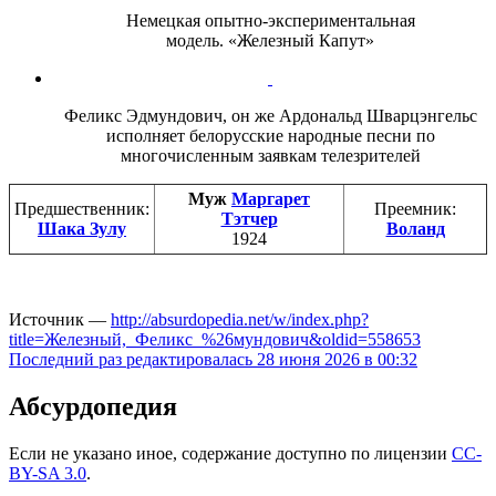
Немецкая опытно-экспериментальная
модель. «Железный Капут»
Феликс Эдмундович, он же Ардональд Шварцэнгельс
исполняет белорусские народные песни по
многочисленным заявкам телезрителей
Муж
Маргарет
Предшественник:
Преемник:
Тэтчер
Шака Зулу
Воланд
1924
Источник —
http://absurdopedia.net/w/index.php?
title=Железный,_Феликс_%26мундович&oldid=558653
Последний раз редактировалась 28 июня 2026 в 00:32
Абсурдопедия
Если не указано иное, содержание доступно по лицензии
CC-
BY-SA 3.0
.