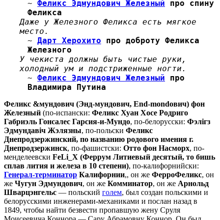
~
Феликс Эдмундович Железный
про спину
Феликса
Даже у Железного Феликса есть мягкое
место.
~
Дарт Херохито
про доброту Феликса
Железного
У чекиста должны быть чистые руки,
холодный ум и подстриженные ногти.
~
Феликс Эдмундович Железный
про
Владимира Путина
Феликс &мундович (Энд-мундович, End-mondович) фон
Железный
(по-испански:
Феликс Хуан Хосе Родриго
Габриэль Гонсалес Гарсия-и-Мундо
, по-белорусски:
Фэлігз
Эдмундавіч Жэлязны
, по-польски
Феликс
Днепродзержинский, по названию родового имения г.
Днепродзержинск
, по-фашистски:
Отто фон Насморх
, по-
менделеевски
FeLi_X (Феррум Литиевый десятый, то бишь
сплав лития и железа в 10 степени)
, по-калифорнийски:
Генерал-терминатор
Калифорнии
,, он же
ФерроФеликс
, он
же
Чугун Эдмундович
, он же
Комминатор
, он же
Арнольд
Шварцэнгельс
— польский
голем
, был создан польскими и
белорусскими инженерами-механиками и послан назад в
1849, чтобы найти безвести пропавшую жену Сруля
Моисеевича Коннора — Сару Абрамовну Коннор. Он был