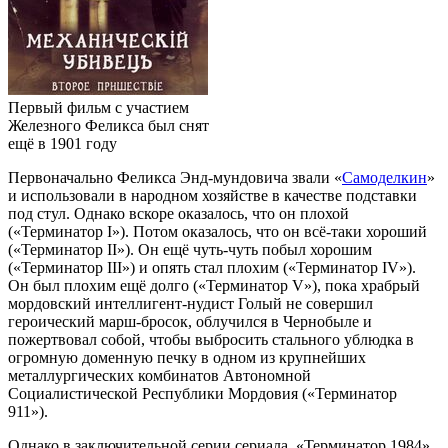
Первый фильм с участием
Железного Феликса был снят
ещё в 1901 году
Первоначально Феликса Энд-мундовича звали «
Самоделкин
»
и использовали в народном хозяйстве в качестве подставки
под стул. Однако вскоре оказалось, что он плохой
(«Терминатор I»). Потом оказалось, что он всё-таки хороший
(«Терминатор II»). Он ещё чуть-чуть побыл хорошим
(«Терминатор III») и опять стал плохим («Терминатор IV»).
Он был плохим ещё долго («Терминатор V»), пока храбрый
мордовский интеллигент-нудист Голый не совершил
героический марш-бросок, облучился в Чернобыле и
пожертвовал собой, чтобы выбросить стального ублюдка в
огромную доменную печку в одном из крупнейших
металлургических комбинатов Автономной
Социалистической Республики Мордовия («Терминатор
911»).
Однако в заключительной серии сериала, «Терминатор 1984»