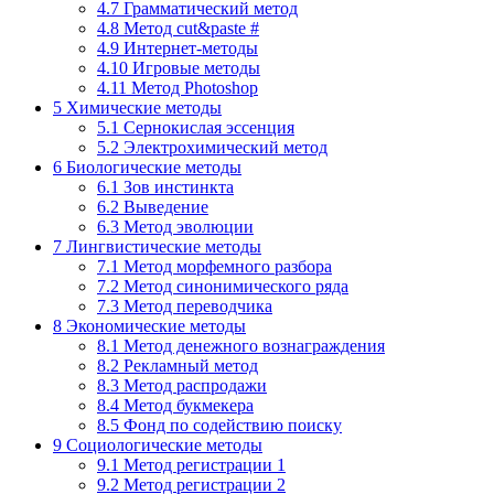
4.7
Грамматический метод
4.8
Метод cut&paste #
4.9
Интернет-методы
4.10
Игровые методы
4.11
Метод Photoshop
5
Химические методы
5.1
Сернокислая эссенция
5.2
Электрохимический метод
6
Биологические методы
6.1
Зов инстинкта
6.2
Выведение
6.3
Метод эволюции
7
Лингвистические методы
7.1
Метод морфемного разбора
7.2
Метод синонимического ряда
7.3
Метод переводчика
8
Экономические методы
8.1
Метод денежного вознаграждения
8.2
Рекламный метод
8.3
Метод распродажи
8.4
Метод букмекера
8.5
Фонд по содействию поиску
9
Социологические методы
9.1
Метод регистрации 1
9.2
Метод регистрации 2