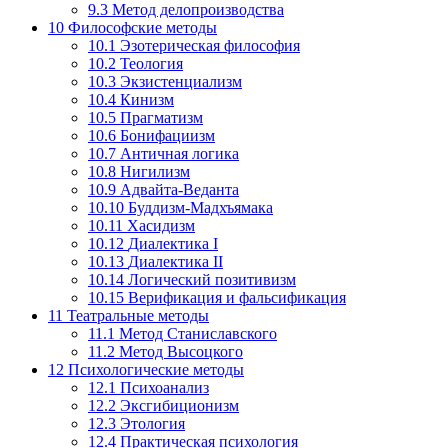
9.3
Метод делопроизводства
10
Философские методы
10.1
Эзотерическая философия
10.2
Теология
10.3
Экзистенциализм
10.4
Кинизм
10.5
Прагматизм
10.6
Бонифациизм
10.7
Античная логика
10.8
Нигилизм
10.9
Адвайта-Веданта
10.10
Буддизм-Мадхъямака
10.11
Хасидизм
10.12
Диалектика I
10.13
Диалектика II
10.14
Логический позитивизм
10.15
Верификация и фальсификация
11
Театральные методы
11.1
Метод Станиславского
11.2
Метод Высоцкого
12
Психологические методы
12.1
Психоанализ
12.2
Эксгибиционизм
12.3
Этология
12.4
Практическая психология