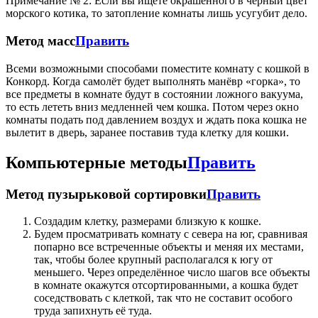
Примечание № 2: Если вы ищете окрашенного в чёрный цвет
морского котика, то затопление комнаты лишь усугубит дело.
Метод масс
Править
Всеми возможными способами поместите комнату с кошкой в
Конкорд. Когда самолёт будет выполнять манёвр «горка», то
все предметы в комнате будут в состоянии ложного вакуума,
то есть лететь вниз медленней чем кошка. Потом через окно
комнаты подать под давлением воздух и ждать пока кошка не
вылетит в дверь, заранее поставив туда клетку для кошки.
Компьютерные методы
Править
Метод пузырьковой сортировки
Править
Создадим клетку, размерами близкую к кошке.
Будем просматривать комнату с севера на юг, сравнивая
попарно все встреченные объекты и меняя их местами,
так, чтобы более крупный располагался к югу от
меньшего. Через определённое число шагов все объекты
в комнате окажутся отсортированными, а кошка будет
соседствовать с клеткой, так что не составит особого
труда запихнуть её туда.