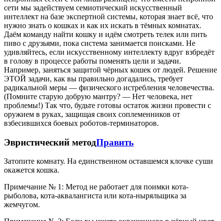
сети мы задействуем семиотический искусственный
интеллект на базе экспертной системы, которая знает всё, что
нужно знать о кошках и как их искать в тёмных комнатах.
Даём команду найти кошку и идём смотреть телек или пить
пиво с друзьями, пока система занимается поисками. Не
удивляйтесь, если искусственному интеллекту вдруг взбредёт
в голову в процессе работы поменять цели и задачи.
Например, заняться защитой чёрных кошек от людей. Решение
ЭТОЙ задачи, как вы правильно догадались, требует
радикальной меры — физического истребления человечества.
(Помните старую добрую мантру? — Нет человека, нет
проблемы!) Так что, будьте готовы остаток жизни провести с
оружием в руках, защищая своих соплеменников от
взбесившихся боевых роботов-терминаторов.
Эвристический метод
Править
Затопите комнату. На единственном оставшемся клочке суши
окажется кошка.
Примечание № 1: Метод не работает для поимки кота-
рыболова, кота-аквалангиста или кота-ныряльщика за
жемчугом.