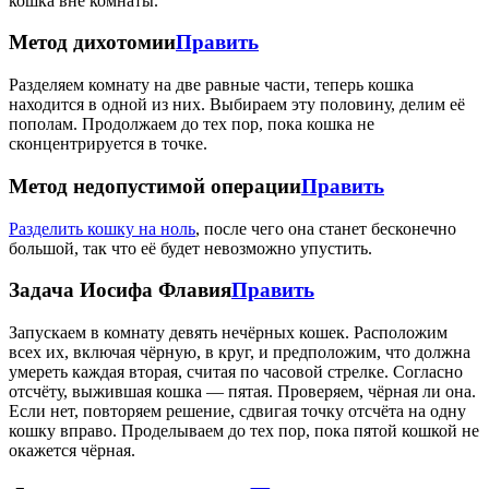
кошка вне комнаты.
Метод дихотомии
Править
Разделяем комнату на две равные части, теперь кошка
находится в одной из них. Выбираем эту половину, делим её
пополам. Продолжаем до тех пор, пока кошка не
сконцентрируется в точке.
Метод недопустимой операции
Править
Разделить кошку на ноль
, после чего она станет бесконечно
большой, так что её будет невозможно упустить.
Задача Иосифа Флавия
Править
Запускаем в комнату девять нечёрных кошек. Расположим
всех их, включая чёрную, в круг, и предположим, что должна
умереть каждая вторая, считая по часовой стрелке. Согласно
отсчёту, выжившая кошка — пятая. Проверяем, чёрная ли она.
Если нет, повторяем решение, сдвигая точку отсчёта на одну
кошку вправо. Проделываем до тех пор, пока пятой кошкой не
окажется чёрная.