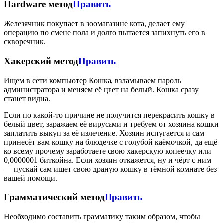
Hardware метод
Править
Железячник покупает в зоомагазине кота, делает ему
опеpацию по смене пола и долго пытается запихнуть его в
скворечник.
Хакерский метод
Править
Ищем в сети компьютер Кошка, взламываем пароль
администратора и меняем её цвет на белый. Кошка сразу
станет видна.
Если по какой-то причине не получится перекрасить кошку в
белый цвет, заражаем её вирусами и требуем от хозяина кошки
заплатить выкуп за её излечение. Хозяин испугается и сам
принесёт вам кошку на блюдечке с голубой каёмочкой, да ещё
ко всему прочему заработаете свою хакерскую копеечку или
0,0000001 биткойна. Если хозяин откажется, ну и чёрт с ним
— пускай сам ищет свою драную кошку в тёмной комнате без
вашей помощи.
Грамматический метод
Править
Необходимо составить грамматику таким образом, чтобы