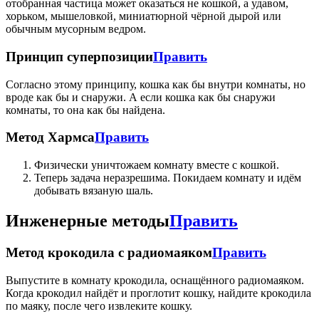
отобранная частица может оказаться не кошкой, а удавом,
хорьком, мышеловкой, миниатюрной чёрной дырой или
обычным мусорным ведром.
Принцип суперпозиции
Править
Согласно этому принципу, кошка как бы внутри комнаты, но
вроде как бы и снаружи. А если кошка как бы снаружи
комнаты, то она как бы найдена.
Метод Хармса
Править
Физически уничтожаем комнату вместе с кошкой.
Теперь задача неразрешима. Покидаем комнату и идём
добывать вязаную шаль.
Инженерные методы
Править
Метод крокодила с радиомаяком
Править
Выпустите в комнату крокодила, оснащённого радиомаяком.
Когда крокодил найдёт и проглотит кошку, найдите крокодила
по маяку, после чего извлеките кошку.