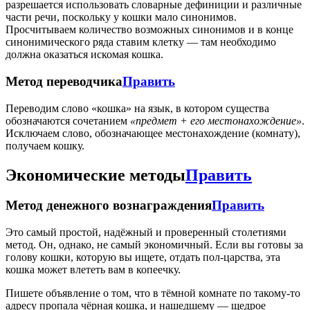
разрешается использовать словарные дефиниции и различные
части речи, поскольку у кошки мало синонимов.
Просчитываем количество возможных синонимов и в конце
синонимического ряда ставим клетку — там необходимо
должна оказаться искомая кошка.
Метод переводчика
Править
Переводим слово «кошка» на язык, в котором существа
обозначаются сочетанием
«предмет + его местонахождение»
.
Исключаем слово, обозначающее местонахождение (комнату),
получаем кошку.
Экономические методы
Править
Метод денежного вознаграждения
Править
Это самый простой, надёжный и проверенный столетиями
метод. Он, однако, не самый экономичный. Если вы готовы за
голову кошки, которую вы ищете, отдать пол-царства, эта
кошка может влететь вам в копеечку.
Пишете объявление о том, что в тёмной комнате по такому-то
адресу пропала чёрная кошка, и нашедшему — щедрое