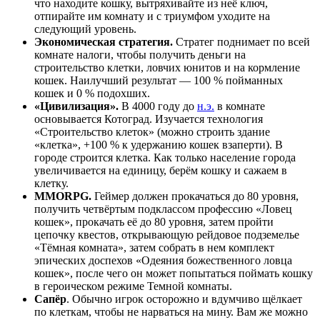
что находите кошку, вытряхивайте из неё ключ,
отпиpайте им комнату и с триумфом уходите на
следующий уровень.
Экономическая стратегия.
Стpатег поднимает по всей
комнате налоги, чтобы получить деньги на
стpоительство клетки, ловчих юнитов и на кормление
кошек. Наилучший результат — 100 % пойманных
кошек и 0 % подохших.
«Цивилизация».
В 4000 году до
н.э.
в комнате
основывается Котоград. Изучается технология
«Строительство клеток» (можно строить здание
«клетка», +100 % к удержанию кошек взаперти). В
городе строится клетка. Как только население города
увеличивается на единицу, берём кошку и сажаем в
клетку.
MMORPG.
Геймер должен прокачаться до 80 уровня,
получить четвёртым подклассом профессию «Ловец
кошек», прокачать её до 80 уровня, затем пройти
цепочку квестов, открывающую рейдовое подземелье
«Тёмная комната», затем собрать в нем комплект
эпических доспехов «Одеяния божественного ловца
кошек», после чего он может попытаться поймать кошку
в героическом режиме Темной комнаты.
Сапёр
. Обычно игрок осторожно и вдумчиво щёлкает
по клеткам, чтобы не нарваться на мину. Вам же можно