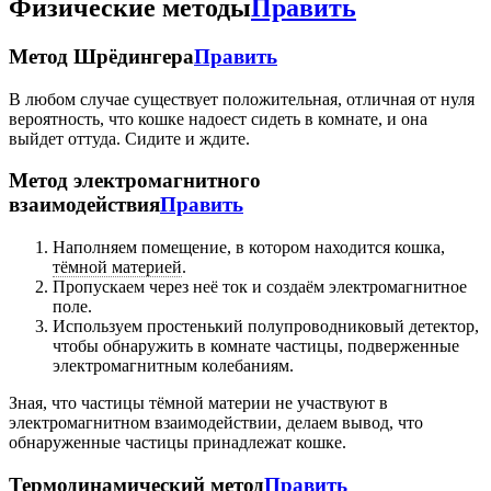
Физические методы
Править
Метод Шрёдингера
Править
В любом случае существует положительная, отличная от нуля
вероятность, что кошке надоест сидеть в комнате, и она
выйдет оттуда. Сидите и ждите.
Метод электромагнитного
взаимодействия
Править
Наполняем помещение, в котором находится кошка,
тёмной материей
.
Пропускаем через неё ток и создаём электромагнитное
поле.
Используем простенький полупроводниковый детектор,
чтобы обнаружить в комнате частицы, подверженные
электромагнитным колебаниям.
Зная, что частицы тёмной материи не участвуют в
электромагнитном взаимодействии, делаем вывод, что
обнаруженные частицы принадлежат кошке.
Термодинамический метод
Править