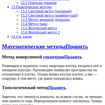
12.5
Гештальт-терапия
13
Практические методы
13.1
Световой метод (опорный)
13.2
Световой метод (развёрнутый)
13.3
Метод звуковой детекции
13.4
Метод тыка
13.5
Житейский метод
13.6
Житейский метод 2
14
См. также
Математические методы
Править
Метод инверсивной
геометрии
Править
Помещаем в заданную точку квартиры клетку, входим в неё и
запираем изнутри. Производим инверсию пространства по
отношению к клетке. Теперь кошка внутри клетки, а мы —
снаружи, в том месте, где ранее находилась кошка.
Топологический метод
Править
Заметим, что связность комнаты, во всяком случае, не меньше,
чем связность тора. Выворачиваем комнату наизнанку. Теперь