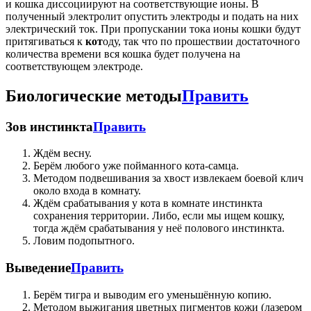
и кошка диссоциируют на соответствующие ионы. В
полученный электролит опустить электроды и подать на них
электрический ток. При пропускании тока ионы кошки будут
притягиваться к
кот
оду, так что по прошествии достаточного
количества времени вся кошка будет получена на
соответствующем электроде.
Биологические методы
Править
Зов инстинкта
Править
Ждём весну.
Берём любого уже пойманного кота-самца.
Методом подвешивания за хвост извлекаем боевой клич
около входа в комнату.
Ждём срабатывания у кота в комнате инстинкта
сохранения территории. Либо, если мы ищем кошку,
тогда ждём срабатывания у неё полового инстинкта.
Ловим подопытного.
Выведение
Править
Берём тигра и выводим его уменьшённую копию.
Методом выжигания цветных пигментов кожи (лазером