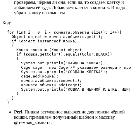
проверяем, чёрная ли она, если да, то создаём клетку и
добавляем её туда. Добавляем клетку в комнату. И надо
убрать кошку из комнаты.
Код:
  for (int i = 0; i < комната.объекты.size(); i++){

    Object object = комната.объекты.get(i);

    if (object instanceof Кошка) 

    {

      Кошка кошка = (Кошка) object;

      if (кошка.getColor().equals(Color.BLACK))

      {

        System.out.println("НАЙДЕНА КОШКА");

        Cage cage = new Cage(/* указываем размеры и про
        System.out.println("СОЗДАНА КЛЕТКА");

        cage.add(кошка);

        комната.объекты.remove(i);

        комната.объекты.add(cage);

        System.out.println("КОШКА В ЧЕРНОЙ КЛЕТКЕ, ИЩИТ
      }

    } 

Perl.
Пишем регулярное выражение для поиска чёрной
кошки, применяем полученный шаблон к массиву
@тёмная_комната.