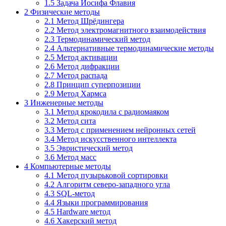
1.5
Задача Иосифа Флавия
2
Физические методы
2.1
Метод Шрёдингера
2.2
Метод электромагнитного взаимодействия
2.3
Термодинамический метод
2.4
Альтернативные термодинамические методы
2.5
Метод активации
2.6
Метод дифракции
2.7
Метод распада
2.8
Принцип суперпозиции
2.9
Метод Хармса
3
Инженерные методы
3.1
Метод крокодила с радиомаяком
3.2
Метод сита
3.3
Метод с применением нейронных сетей
3.4
Метод искусственного интеллекта
3.5
Эвристический метод
3.6
Метод масс
4
Компьютерные методы
4.1
Метод пузырьковой сортировки
4.2
Алгоритм северо-западного угла
4.3
SQL-метод
4.4
Языки программирования
4.5
Hardware метод
4.6
Хакерский метод