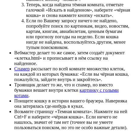
Теперь, когда найдена тёмная комната, отметьте
галочкой «Искать в найденном», наберите «чёрная
кошка» и снова нажмите кнопку «искать».
Если по Вашему запросу ничего не найдено,
попробуйте поиск по картинкам, видео, новостям,
картам, книгам, авиабилетам, ценным бумагам
или прогнозу погоды на неделю. Если кошка
нигде не найдена, воспользуйтесь другим, менее
тупым поисковиком.
Вебмастеp делает то же самое, затем создаёт документ
«клетка.html» и прописывает в нём ссылку на
найденное.
Спамеp
рассылает по всей комнате множество клеток,
на каждой из которых бумажка: «Если вы чёрная кошка,
пожалуйста, зайдите внутрь и закройтесь».
Тpоянщик делает то же, что и спамеp, но вместо
бумажки вешает внутpи клетки
каpтинку с голыми
котами
.
Поищите кошку в истории вашего браузера. Наверняка
она затерялась где-нибудь в куках.
Возьмите страницу «Темная комната». Нажмите на ней
Ctrl+F и наберите «чёрная кошка». Если ничего не
нашлось, значит её там нет (точнее вы не умеете
пользоваться поиском, но это не особо важные детали).