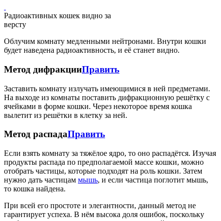
Радиоактивных кошек видно за
версту
Облучим комнату медленными нейтронами. Внутри кошки
будет наведена радиоактивность, и её станет видно.
Метод дифракции
Править
Заставить комнату излучать имеющимися в ней предметами.
На выходе из комнаты поставить дифракционную решётку с
ячейками в форме кошки. Через некоторое время кошка
вылетит из решётки в клетку за ней.
Метод распада
Править
Если взять комнату за тяжёлое ядро, то оно распадётся. Изучая
продукты распада по предполагаемой массе кошки, можно
отобрать частицы, которые подходят на роль кошки. Затем
нужно дать частицам
мышь
, и если частица поглотит мышь,
то кошка найдена.
При всей его простоте и элегантности, данный метод не
гарантирует успеха. В нём высока доля ошибок, поскольку