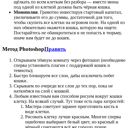
щёлкать по всем клеткам без разбора — вместо мины
под одной из клеткой должна быть чёрная кошка.
Монополия
. Грамотно инвестируя стартовый капитал,
увеличиваете его до суммы, достаточной для того,
чтобы скупить все клетки на игровом поле. На одной из
них обязательно окажется кошка, которую вы ищете.
Постарайтесь не обанкротиться и не попасть в тюрьму,
иначе вам будет не до кошек.
Метод Photoshop
Править
Открываем тёмную комнату через фотошоп (необходимо
сперва установить плагин с поддержкой кошек и
темноты);
Быстро блокируем все слои, дабы исключить побег
кошки.
Скрываем по очереди все слои до тех пор, пока не
наткнёмся на слой с кошкой.
Любым известным вам способом рисуем вокруг кошки
клетку. На всякий случай. Тут тоже есть пара хитростей:
Мастера советуют заранее приготовить кисть в
виде клетки.
Рисовать клетку лучше красным. Многие сперва
ошибочно выбирают белый цвет, но красный и
чёрный сочетаются всё же гораздо лучше.