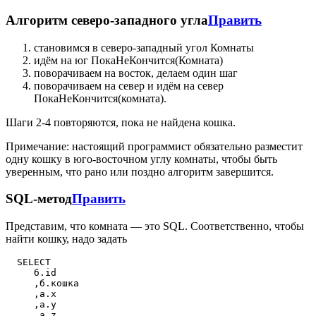
Алгоритм северо-западного угла
Править
становимся в северо-западный угол Комнаты
идём на юг ПокаНеКончится(Комната)
поворачиваем на восток, делаем один шаг
поворачиваем на север и идём на север
ПокаНеКончится(комната).
Шаги 2-4 повторяются, пока не найдена кошка.
Примечание: настоящий программист обязательно разместит
одну кошку в юго-восточном углу комнаты, чтобы быть
уверенным, что рано или поздно алгоритм завершится.
SQL-метод
Править
Представим, что комната — это SQL. Соответственно, чтобы
найти кошку, надо задать
  SELECT

     б.id

     ,б.кошка

     ,а.x

     ,а.y

     ,а.z
