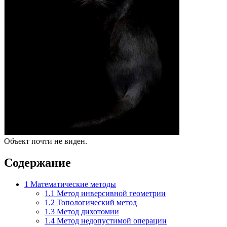
Объект почти не виден.
Содержание
1
Математические методы
1.1
Метод инверсивной геометрии
1.2
Топологический метод
1.3
Метод дихотомии
1.4
Метод недопустимой операции