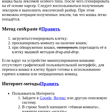
кошка была лексемой особого типа. После чего сгенерировать
на её основе парсер. Следует воспользоваться полученным
лексером и выполнить лексический разбор. При этом
возможна итерация полученных лексем, так что кошка легко
попадётся.
Метод cut&paste #
Править
загрузить/сгенерировать клетку;
просканировать комнату на наличие кошек;
при обнаружении кошки,
скопировать
перетащить её в
клетку мышкой методом
drag-and-drop
.
Если вдруг на устройстве манипулирования кошками
отсутствует графический пользовательский интерфейс, для
переноса кошки в клетку будьте готовы к использованию
горячих клавиш или операционных команд.
Интернет-методы
Править
Пользователь Интернета
Зайдите в
Google
,
Яндекс
или другую поисковую
систему.
В строке Search напишите «тёмная комната»,
нажмите кнопку «искать».