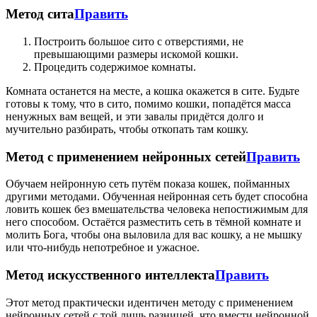
Метод сита
Править
Построить большое сито с отверстиями, не
превышающими размеры искомой кошки.
Процедить содержимое комнаты.
Комната останется на месте, а кошка окажется в сите. Будьте
готовы к тому, что в сито, помимо кошки, попадётся масса
ненужных вам вещей, и эти завалы придётся долго и
мучительно разбирать, чтобы откопать там кошку.
Метод с применением нейронных сетей
Править
Обучаем нейронную сеть путём показа кошек, пойманных
другими методами. Обученная нейронная сеть будет способна
ловить кошек без вмешательства человека непостижимым для
него способом. Остаётся разместить сеть в тёмной комнате и
молить Бога, чтобы она выловила для вас кошку, а не мышку
или что-нибудь непотребное и ужасное.
Метод искусственного интеллекта
Править
Этот метод практически идентичен методу с применением
нейронных сетей с той лишь разницей, что вмести нейронной