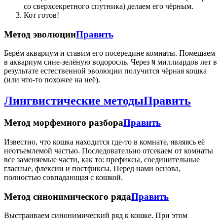
со сверхсекретного спутника) делаем его чёрным.
Кот готов!
Метод эволюции
Править
Берём аквариум и ставим его посередине комнаты. Помещаем
в аквариум сине-зелёную водоросль. Через
миллиардов лет в
N
результате естественной эволюции получится чёрная кошка
(или что-то похожее на неё).
Лингвистические методы
Править
Метод морфемного разбора
Править
Известно, что кошка находится где-то в комнате, являясь её
неотъемлемой частью. Последовательно отсекаем от комнаты
все заменяемые части, как то: префиксы, соединительные
гласные, флексии и постфиксы. Перед нами основа,
полностью совпадающая с кошкой.
Метод синонимического ряда
Править
Выстраиваем синонимический ряд к кошке. При этом