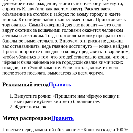
денежное вознаграждение; звонить по телефону такому-то,
спросить Клаву (или как вас там зовут). Расклеиваете
объявление на столбах и заборах по всему городу и ждёте
звонка. Кто-нибудь найдёт кошку вместо вас. Приготовьтесь
торговаться. Самый скверный для вас вариант — это если
вдруг охотник за кошачьими головами окажется человеком
алчным и жестоким. Тогда торговля за кошку превратится в
банальное вымогательство. Впрочем, эти риски не должны
вас останавливать, ведь главное достигнуто — кошка найдена.
Просто попросите нашедшего кошку предьявить товар лицом,
чтобы убедиться в том, что это действительно кошка, что она
чёрная и была найдена не на городской свалке химических
отходов, а в тёмной комнате. Если это так, можете смело
после этого посылать вымогателя ко всем чертям.
Рекламный метод
Править
Выпустите ролик: «Пришлите нам чёрную кошку и
выиграйте кубический метр бриллианта».
Ждите посылок.
Метод распродажи
Править
Повесьте перед комнатой объявление: «Кошкам скидка 100 %