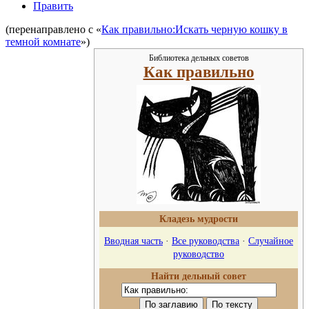
Править
(перенаправлено с «
Как правильно:Искать черную кошку в
темной комнате
»)
Библиотека дельных советов
Как правильно
Кладезь мудрости
Вводная часть
·
Все руководства
·
Случайное
руководство
Найти дельный совет