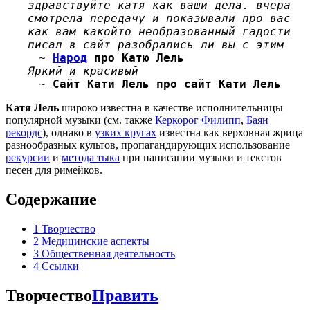
здравствуйте катя как ваши дела. вчера
смотрела передачу и показывали про вас
как вам какойто необразованный гадости
писал в сайт разобрались ли вы с этим
~
Народ
про Катю Лель
Яркий и красивый
~
Сайт Кати Лель про сайт Кати Лель
Катя Лель
широко известна в качестве исполнительницы
популярной музыки (см. также
Керкорог Филипп
,
Баян
рекордс
), однако в
узких кругах
известна как верховная жрица
разнообразных культов, пропагандирующих использование
рекурсии
и
метода тыка
при написании музыки и текстов
песен для римейков.
Содержание
1
Творчество
2
Медицинские аспекты
3
Общественная деятельность
4
Ссылки
Творчество
Править