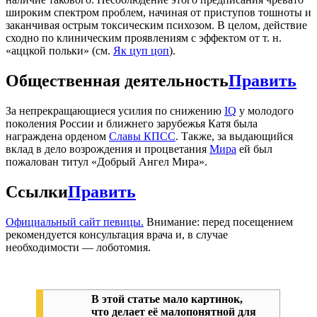
широким спектром проблем, начиная от приступов тошноты и
заканчивая острым токсическим психозом. В целом, действие
сходно по клиническим проявлениям с эффектом от т. н.
«аццкой польки» (см.
Як цуп цоп
).
Общественная деятельность
Править
За непрекращающиеся усилия по снижению
IQ
у молодого
поколения России и ближнего зарубежья Катя была
награждена орденом
Славы КПСС
. Также, за выдающийся
вклад в дело возрождения и процветания
Мира
ей был
пожалован титул «Добрый Ангел Мира».
Ссылки
Править
Официальный сайт певицы.
Внимание: перед посещением
рекомендуется консультация врача и, в случае
необходимости — лоботомия.
В этой статье мало картинок,
что делает её малопонятной для