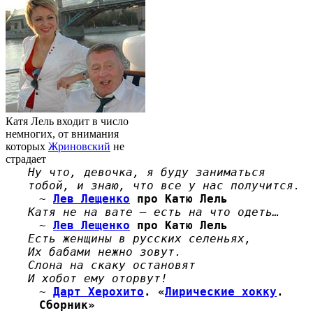
Катя Лель входит в число
немногих, от внимания
которых
Жриновский
не
страдает
Ну что, девочка, я буду заниматься
тобой, и знаю, что все у нас получится.
~
Лев Лещенко
про Катю Лель
Катя не на вате — есть на что одеть…
~
Лев Лещенко
про Катю Лель
Есть женщины в русских селеньях,
Их бабами нежно зовут.
Слона на скаку остановят
И хобот ему оторвут!
~
Дарт Херохито
. «
Лирические хокку
.
Сборник»