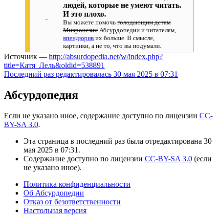
людей, которые не умеют читать.
И это плохо.
Вы можете помочь
голодающим детям
Микронезии
Абсурдопедии и читателям,
впендюрив
их больше. В смысле,
картинки, а не то, что вы подумали.
Источник —
http://absurdopedia.net/w/index.php?
title=Катя_Лель&oldid=538891
Последний раз редактировалась 30 мая 2025 в 07:31
Абсурдопедия
Если не указано иное, содержание доступно по лицензии
CC-
BY-SA 3.0
.
Эта страница в последний раз была отредактирована 30
мая 2025 в 07:31.
Содержание доступно по лицензии
CC-BY-SA 3.0
(если
не указано иное).
Политика конфиденциальности
Об Абсурдопедии
Отказ от безответственности
Настольная версия