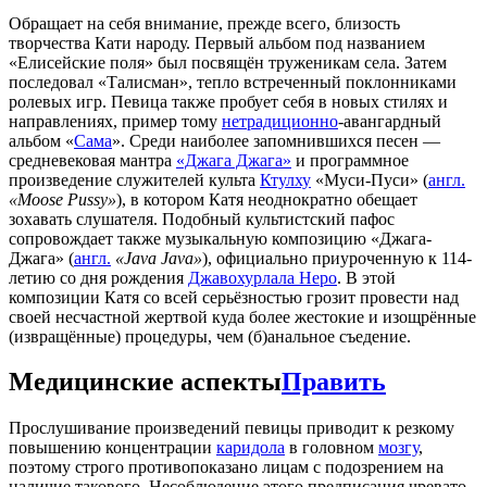
Обращает на себя внимание, прежде всего, близость
творчества Кати народу. Первый альбом под названием
«Елисейские поля» был посвящён труженикам села. Затем
последовал «Талисман», тепло встреченный поклонниками
ролевых игр. Певица также пробует себя в новых стилях и
направлениях, пример тому
нетрадиционно
-авангардный
альбом «
Сама
». Среди наиболее запомнившихся песен —
средневековая мантра
«Джага Джага»
и программное
произведение служителей культа
Ктулху
«Муси-Пуси» (
англ.
«Moose Pussy»
), в котором Катя неоднократно обещает
зохавать слушателя. Подобный культистский пафос
сопровождает также музыкальную композицию «Джага-
Джага» (
англ.
«Java Java»
), официально приуроченную к 114-
летию со дня рождения
Джавохурлала Неро
. В этой
композиции Катя со всей серьёзностью грозит провести над
своей несчастной жертвой куда более жестокие и изощрённые
(извращённые) процедуры, чем (б)анальное съедение.
Медицинские аспекты
Править
Прослушивание произведений певицы приводит к резкому
повышению концентрации
каридола
в головном
мозгу
,
поэтому строго противопоказано лицам с подозрением на
наличие такового. Несоблюдение этого предписания чревато