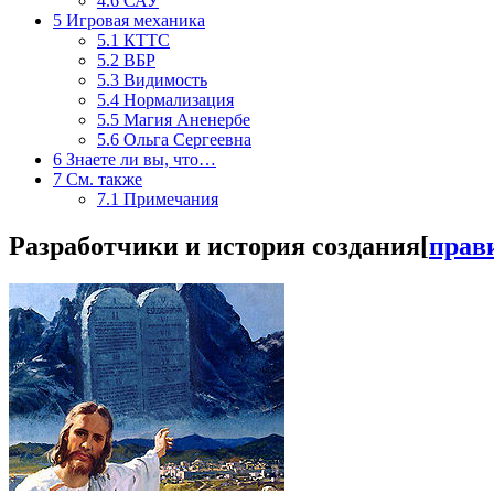
4.6
САУ
5
Игровая механика
5.1
КТТС
5.2
ВБР
5.3
Видимость
5.4
Нормализация
5.5
Магия Аненербе
5.6
Ольга Сергеевна
6
Знаете ли вы, что…
7
См. также
7.1
Примечания
Разработчики и история создания
[
прав