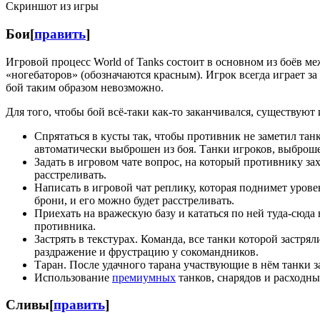
Скриншот из игры
Бои
[
править
]
Игровой процесс World of Tanks состоит в основном из боёв 
«ногебаторов» (обозначаются красным). Игрок всегда играет з
бой таким образом невозможно.
Для того, чтобы бой всё-таки как-то заканчивался, существуют
Спрятаться в кусты так, чтобы противник не заметил тан
автоматически выброшен из боя. Танки игроков, выброше
Задать в игровом чате вопрос, на который противнику за
расстреливать.
Написать в игровой чат реплику, которая поднимет уров
брони, и его можно будет расстреливать.
Приехать на вражескую базу и кататься по ней туда-сюда
противника.
Застрять в текстурах. Команда, все танки которой застр
раздражение и фрустрацию у сокомандников.
Таран. После удачного тарана участвующие в нём танки 
Использование
премиумных
танков, снарядов и расходны
Сливы
[
править
]