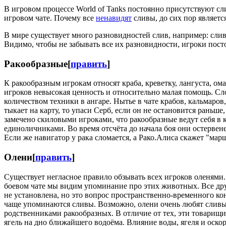
В игровом процессе World of Tanks постоянно присутствуют сл
игровом чате. Почему все
ненавидят
сливы, до сих пор являетс
В мире существует много разновидностей слив, например: слив
Видимо, чтобы не забывать все их разновидности, игроки пос
Ракообразные
[
править
]
К ракообразным игрокам относят краба, креветку, лангуста, о
игроков невысокая ценность и относительно малая помощь. Сл
количеством техники в ангаре. Нытье в чате крабов, кальмаров, 
тыкает на карту, то упаси Серб, если он не остановится раньш
замечено скиловыми игроками, что ракообразные ведут себя в
единоличниками. Во время отсчёта до начала боя они остервен
Если же навигатор у рака сломается, а Рако.Алиса скажет "мар
Олени
[
править
]
Существует негласное правило обзывать всех игроков оленями.
боевом чате мы видим упоминание про этих животных. Все дру
не установлена, но это вопрос пространственно-временного ко
чаще упоминаются сливы. Возможно, олени очень любят сливы 
родственниками ракообразных. В отличие от тех, эти товарищи 
ягель на дно ближайшего водоёма. Влияние воды, ягеля и оск