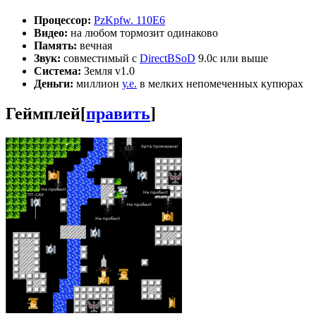
Процессор:
PzKpfw. 110E6
Видео:
на любом тормозит одинаково
Память:
вечная
Звук:
совместимый с
DirectBSoD
9.0c или выше
Система:
Земля v1.0
Деньги:
миллион
у.е.
в мелких непомеченных купюрах
Геймплей
[
править
]