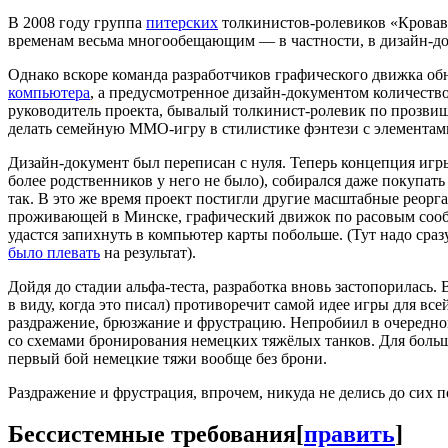
В 2008 году группа
питерских
толкинистов-ролевиков «Кровава
временам весьма многообещающим — в частности, в дизайн-до
Однако вскоре команда разработчиков графического движка об
компьютера
, а предусмотренное дизайн-документом количество 
руководитель проекта, бывалый толкинист-ролевик по прозвищ
делать семейную ММО-игру в стилистике фэнтези с элемента
Дизайн-документ был переписан с нуля. Теперь концепция игр
более родственников у него не было), собирался даже покупать у
так. В это же время проект постигли другие масштабные реор
проживающей в Минске, графический движок по расовым сообр
удастся запихнуть в компьютер карты побольше. (Тут надо сразу
было плевать
на результат).
Дойдя до стадии альфа-теста, разработка вновь застопорилась.
в виду, когда это писал) противоречит самой идее игры для вс
раздражение, брюзжание и фрустрацию. Непробиил в очередно
со схемами бронирования немецких тяжёлых танков. Для боль
первый бой немецкие тяжи вообще без брони.
Раздражение и фрустрация, впрочем, никуда не делись до сих п
Бессистемные требования
[
править
]