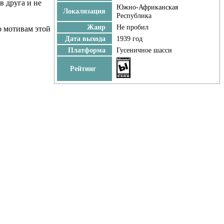
в друга и не
Южно-Африканская
Локализация
Республика
Жанр
Не пробил
о мотивам этой
Дата выхода
1939 год
Платформа
Гусеничное шасси
Рейтинг