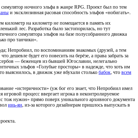
 симулятор ночного эльфа в жанре RPG. Проект был по тем
ваны
и эксклюзивная расовая способность эльфов «нобигать».
м километр на километр не помещается в память их
ленький лес. Разработка было застопорилась, но тут
тичного симулятора эльфов на базе полусобранного движка
ько про танчики».
да; Непробиил, по воспоминаниям знакомых (друзей, а тем
то дешевле будет его повесить на берёзе, а права забрать за
 сербов — беженцев из бывшей Югославии, нелегально
тичных эльфов «Голубые просторы» в надежде, что хоть им
 это выяснилось, в движок уже вбухали столько
бабок
, что
всем
ование «истеричности» (уж бог его знает, что Непробиил имел
ия игровой процесс ввергает игрока в неконтролируемое
нс тож нужон» прямо поверх уникального архивного документа
мвол
инь-ян
, из-за которого дизайнерам пришлось выпускать в
проекта.