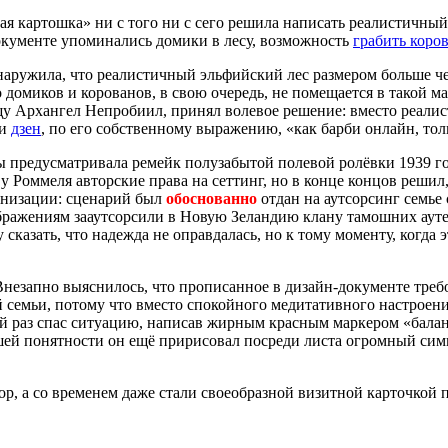
я картошка» ни с того ни с сего решила написать реалистичный
кументе упоминались домики в лесу, возможность
грабить коро
наружила, что реалистичный эльфийский лес размером больше че
домиков и корованов, в свою очередь, не помещается в такой ма
у Архангел Непробиил, принял волевое решение: вместо реалис
ми
дзен
, по его собственному выражению, «как барби онлайн, тол
ы предусматривала ремейк полузабытой полевой ролёвки 1939 го
 Роммеля авторские права на сеттинг, но в конце концов решил, ч
ганизации: сценарий был
обоснованно
отдан на аутсорсинг семье
ажениям зааутсорсили в Новую Зеландию клану тамошних аутен
 сказать, что надежда не оправдалась, но к тому моменту, когда
 Внезапно выяснилось, что прописанное в дизайн-документе треб
ей семьи, потому что вместо спокойного медитативного настроен
й раз спас ситуацию, написав жирным красным маркером «бала
шей понятности он ещё пририсовал посреди листа огромный си
ор, а со временем даже стали своеобразной визитной карточкой 