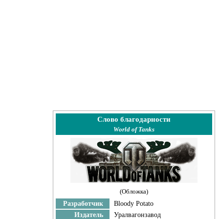
Слово благодарности
World of Tanks
(Обложка)
Разработчик
Bloody Potato
Издатель
Уралвагонзавод