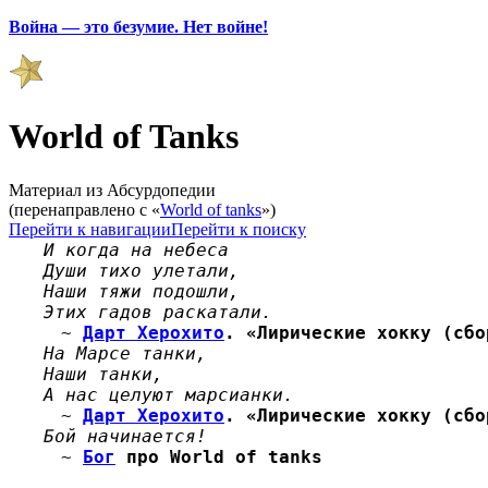
Война — это безумие. Нет войне!
World of Tanks
Материал из Абсурдопедии
(перенаправлено с «
World of tanks
»)
Перейти к навигации
Перейти к поиску
И когда на небеса
Души тихо улетали,
Наши тяжи подошли,
Этих гадов раскатали.
~
Дарт Херохито
. «Лирические хокку (сбо
На Марсе танки,
Наши танки,
А нас целуют марсианки.
~
Дарт Херохито
. «Лирические хокку (сбо
Бой начинается!
~
Бог
про World of tanks