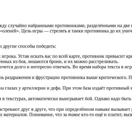
между случайно набранными противниками, разделёнными на две
а «оленей». Цель игры — стрелять в танки противника до их уни
 и другие способы победить:
к игрока. Устав искать вас по всей карте, противник превысит к
нных из боя, лишаются брони, и их можно расстреливать.
хочется долго и интересно отвечать. Во время набора текста в и
ень раздражения и фрустрации противника выше критического. П
 на глазах у артиллерии и дефа. При этом база издаёт противны
яли в текстурах, автоматически выигрывает бой. Однако надо быт
застревают друг в друге, что при определённом навыке вызывает
х материалов. Понимание, что за
такое
кто-то ещё и платит, вы