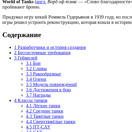
World of Tanks
(
англ.
Ворд оф тэнкс
— «Слово благодарности»)
пробивают броню.
Придумал игру некий Роммель Гудерьянов в 1939 году, но посл
игры решил устроить реконструкцию, которая вошла в истори
Содержание
1
Разработчики и история создания
2
Бессистемные требования
3
Геймплей
3.1
Бои
3.2
Сливы
3.3
Ракообразные
3.4
Олени
3.5
Модель повреждений
3.6
Достижения в бою
3.7
Награды
4
Классы танков
4.1
Лёгкие танки
4.2
Средние танки
4.3
Тяжёлые танки
4.4
Сверхтяжёлые танки
4.5
ПТ-САУ