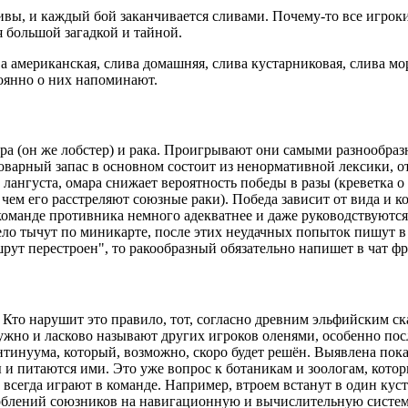
ивы, и каждый бой заканчивается сливами. Почему-то все игрок
я большой загадкой и тайной.
а американская, слива домашняя, слива кустарниковая, слива мо
тоянно о них напоминают.
мара (он же лобстер) и рака. Проигрывают они самыми разнообр
оварный запас в основном состоит из ненормативной лексики, 
лангуста, омара снижает вероятность победы в разы (креветка о ч
е, чем его расстреляют союзные раки). Победа зависит от вида и
 команде противника немного адекватнее и даже руководствуютс
ело тычут по миникарте, после этих неудачных попыток пишут в 
шрут перестроен", то ракообразный обязательно напишет в чат фра
 Кто нарушит это правило, тот, согласно древним эльфийским ска
жно и ласково называют других игроков оленями, особенно пос
нтинуума, который, возможно, скоро будет решён. Выявлена пока 
и питаются ими. Это уже вопрос к ботаникам и зоологам, кото
всегда играют в команде. Например, втроем встанут в один куст
орблений союзников на навигационную и вычислительную систем