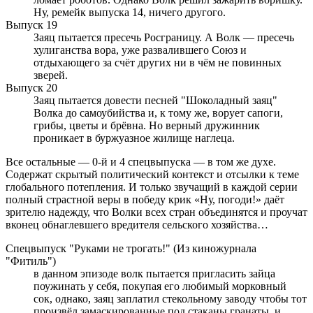
Ну, ремейк выпуска 14, ничего другого.
Выпуск 19
Заяц пытается пресечь Росграницу. А Волк — пресечь
хулиганства вора, уже развалившего Союз и
отдыхающего за счёт других ни в чём не повинных
зверей.
Выпуск 20
Заяц пытается довести песней "Шоколадный заяц"
Волка до самоубийства и, к тому же, ворует сапоги,
грибы, цветы и брёвна. Но верный дружинник
проникает в буржуазное жилище наглеца.
Все остальные — 0-й и 4 спецвыпуска — в том же духе.
Содержат скрытый политический контекст и отсылки к теме
глобального потепления. И только звучащий в каждой серии
полный страстной веры в победу крик «Ну, погоди!» даёт
зрителю надежду, что Волки всех стран объединятся и проучат
вконец обнаглевшего вредителя сельского хозяйства…
Спецвыпуск "Руками не трогать!" (Из киножурнала
"Фитиль")
в данном эпизоде волк пытается пригласить зайца
поужинать у себя, покупая его любимый морковный
сок, однако, заяц заплатил стекольному заводу чтобы тот
произвёл замаскированные под стаканы гранаты, и