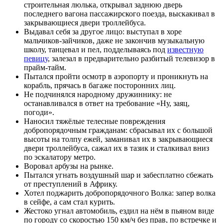
строительная люлька, открывал заднюю дверь
последнего вагона пассажирского поезда, выскакивал в
закрывающиеся двери троллейбуса.
Выдавал себя за другое лицо: выступал в хоре
мальчиков-зайчиков, даже не закончив музыкальную
школу, танцевал и пел, подделываясь под
известную
певицу
, залезал в предварительно разбитый телевизор в
прайм-тайм.
Пытался пройти осмотр в аэропорту и проникнуть на
корабль, прячась в багаже посторонних лиц.
Не подчинялся народному дружиннику: не
останавливался в ответ на требование «Ну, заяц,
погоди».
Наносил тяжёлые телесные повреждения
добропорядочным гражданам: сбрасывал их с большой
высоты на толпу ежей, заманивал их в закрывающиеся
двери троллейбуса, сажал их в тазик и сталкивал вниз
по эскалатору метро.
Воровал арбузы на рынке.
Пытался угнать воздушный шар и забесплатно сбежать
от преступлений в Африку.
Хотел поджарить добропорядочного Волка: запер волка
в сейфе, а сам стал курить.
Жестоко угнал автомобиль, ездил на нём в пьяном виде
по городу со скоростью 150 км/ч без прав, по встречке и