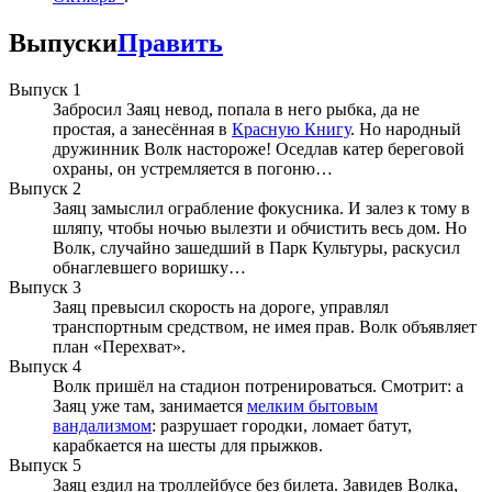
Выпуски
Править
Выпуск 1
Забросил Заяц невод, попала в него рыбка, да не
простая, а занесённая в
Красную Книгу
. Но народный
дружинник Волк настороже! Оседлав катер береговой
охраны, он устремляется в погоню…
Выпуск 2
Заяц замыслил ограбление фокусника. И залез к тому в
шляпу, чтобы ночью вылезти и обчистить весь дом. Но
Волк, случайно зашедший в Парк Культуры, раскусил
обнаглевшего воришку…
Выпуск 3
Заяц превысил скорость на дороге, управлял
транспортным средством, не имея прав. Волк объявляет
план «Перехват».
Выпуск 4
Волк пришёл на стадион потренироваться. Смотрит: а
Заяц уже там, занимается
мелким бытовым
вандализмом
: разрушает городки, ломает батут,
карабкается на шесты для прыжков.
Выпуск 5
Заяц ездил на троллейбусе без билета. Завидев Волка,