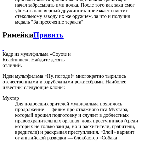
начал забрасывать ими волка. После того как заяц смог
убежать наш верный дружинник приезжает и мстит
стекольному заводу их же оружием, за что и получил
медаль "За пресечение теракта".
Римейки
Править
Кадр из мультфильма «Coyote и
Roadrunner». Найдите десять
отличий.
Идеи мультфильма «Ну, погоди!» многократно тырились
отечественными и зарубежными режиссёрами. Наиболее
известны следующие клоны:
Мухтар
Для подросших зрителей мультфильма появилось
продолжение — фильм про отважного пса Мухтара,
который прошёл подготовку и служит в доблестных
правоохранительных органах, ловя преступников (среди
которых не только зайцы, но и расхитители, грабители,
вредители) и раскрывая преступления. «Злой» вариант
от английской разведки — блокбастер «Собака