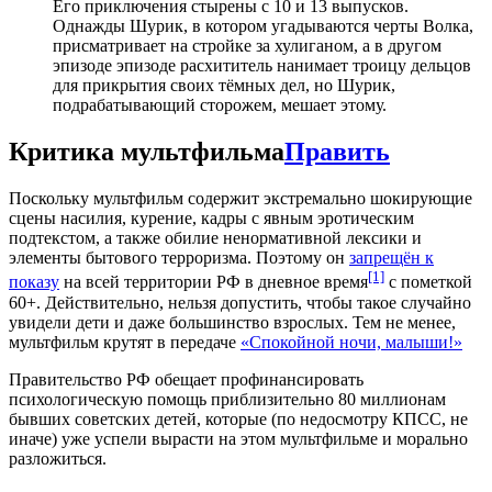
Его приключения стырены с 10 и 13 выпусков.
Однажды Шурик, в котором угадываются черты Волка,
присматривает на стройке за хулиганом, а в другом
эпизоде эпизоде расхититель нанимает троицу дельцов
для прикрытия своих тёмных дел, но Шурик,
подрабатывающий сторожем, мешает этому.
Критика мультфильма
Править
Поскольку мультфильм содержит экстремально шокирующие
сцены насилия, курение, кадры с явным эротическим
подтекстом, а также обилие ненормативной лексики и
элементы бытового терроризма. Поэтому он
запрещён к
[1]
показу
на всей территории РФ в дневное время
с пометкой
60+. Действительно, нельзя допустить, чтобы такое случайно
увидели дети и даже большинство взрослых. Тем не менее,
мультфильм крутят в передаче
«Спокойной ночи, малыши!»
Правительство РФ обещает профинансировать
психологическую помощь приблизительно 80 миллионам
бывших советских детей, которые (по недосмотру КПСС, не
иначе) уже успели вырасти на этом мультфильме и морально
разложиться.