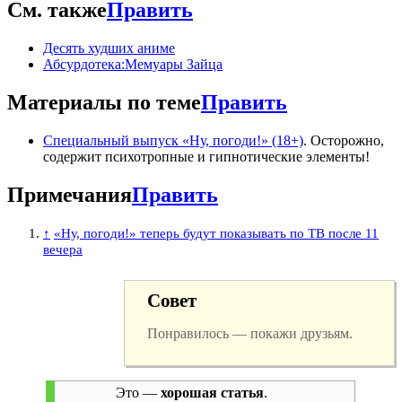
См. также
Править
Десять худших аниме
Абсурдотека:Мемуары Зайца
Материалы по теме
Править
Специальный выпуск «Ну, погоди!» (18+)
. Осторожно,
содержит психотропные и гипнотические элементы!
Примечания
Править
↑
«Ну, погоди!» теперь будут показывать по ТВ после 11
вечера
Совет
Понравилось — покажи друзьям.
Это —
хорошая статья
.