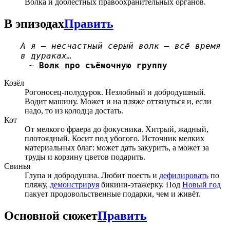
Волка и доблестных правоохранительных органов.
В эпизодах
Править
А я — несчастный серый волк — всё время
в дураках…
~
Волк про съёмочную группу
Козёл
Рогоносец-полудурок. Незлобный и добродушный.
Водит машину. Может и на пляже оттянуться и, если
надо, то из колодца достать.
Кот
От мелкого фраера до фокусника. Хитрый, жадный,
плотоядный. Косит под убогого. Источник мелких
материальных благ: может дать закурить, а может за
труды и корзину цветов подарить.
Свинья
Глупа и добродушна. Любит поесть и
дефилировать
по
пляжу,
демонстрируя
бикини-этажерку. Под
Новый год
пакует продовольственные подарки, чем и живёт.
Основной сюжет
Править