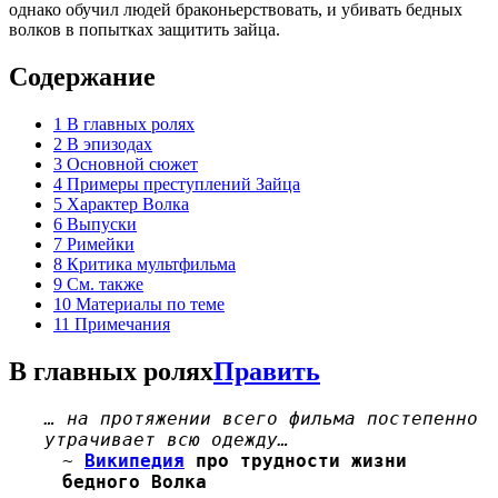
однако обучил людей браконьерствовать, и убивать бедных
волков в попытках защитить зайца.
Содержание
1
В главных ролях
2
В эпизодах
3
Основной сюжет
4
Примеры преступлений Зайца
5
Характер Волка
6
Выпуски
7
Римейки
8
Критика мультфильма
9
См. также
10
Материалы по теме
11
Примечания
В главных ролях
Править
… на протяжении всего фильма постепенно
утрачивает всю одежду…
~
Википедия
про трудности жизни
бедного Волка