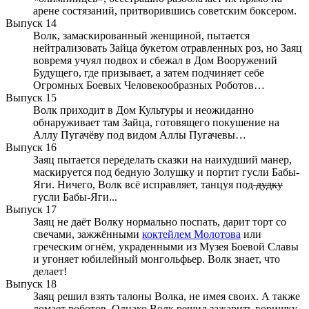
арене состязаний, притворившись советским боксером.
Выпуск 14
Волк, замаскированный женщиной, пытается
нейтрализовать Зайца букетом отравленных роз, но Заяц
вовремя учуял подвох и сбежал в Дом Вооружений
Будущего, где призывает, а затем подчиняет себе
Огромных Боевых Человекообразных Роботов…
Выпуск 15
Волк приходит в Дом Культуры и неожиданно
обнаруживает там Зайца, готовящего покушение на
Аллу Пугачёву под видом Аллы Пугачевы…
Выпуск 16
Заяц пытается переделать сказки на наихудший манер,
маскируется под бедную Золушку и портит гусли Бабы-
Яги. Ничего, Волк всё исправляет, танцуя под
дудку
гусли Бабы-Яги...
Выпуск 17
Заяц не даёт Волку нормально поспать, дарит торт со
свечами, зажжёнными
коктейлем Молотова
или
греческим огнём, украденными из Музея Боевой Славы
и угоняет юбилейный монгольфьер. Волк знает, что
делает!
Выпуск 18
Заяц решил взять талоны Волка, не имея своих. А также
ломает роботов. Однако Волк решил зажарить воришку.