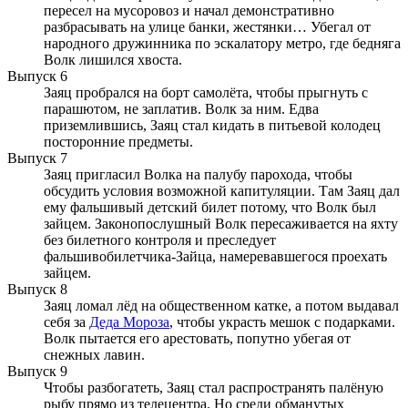
пересел на мусоровоз и начал демонстративно
разбрасывать на улице банки, жестянки… Убегал от
народного дружинника по эскалатору метро, где бедняга
Волк лишился хвоста.
Выпуск 6
Заяц пробрался на борт самолёта, чтобы прыгнуть с
парашютом, не заплатив. Волк за ним. Едва
приземлившись, Заяц стал кидать в питьевой колодец
посторонние предметы.
Выпуск 7
Заяц пригласил Волка на палубу парохода, чтобы
обсудить условия возможной капитуляции. Там Заяц дал
ему фальшивый детский билет потому, что Волк был
зайцем. Законопослушный Волк пересаживается на яхту
без билетного контроля и преследует
фальшивобилетчика-Зайца, намеревавшегося проехать
зайцем.
Выпуск 8
Заяц ломал лёд на общественном катке, а потом выдавал
себя за
Деда Мороза
, чтобы украсть мешок с подарками.
Волк пытается его арестовать, попутно убегая от
снежных лавин.
Выпуск 9
Чтобы разбогатеть, Заяц стал распространять палёную
рыбу прямо из телецентра. Но среди обманутых