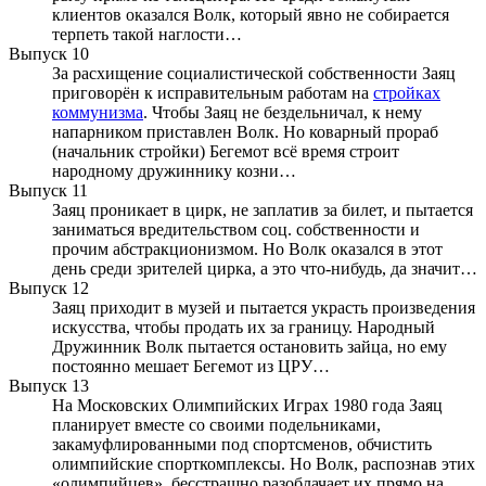
клиентов оказался Волк, который явно не собирается
терпеть такой наглости…
Выпуск 10
За расхищение социалистической собственности Заяц
приговорён к исправительным работам на
стройках
коммунизма
. Чтобы Заяц не бездельничал, к нему
напарником приставлен Волк. Но коварный прораб
(начальник стройки) Бегемот всё время строит
народному дружиннику козни…
Выпуск 11
Заяц проникает в цирк, не заплатив за билет, и пытается
заниматься вредительством соц. собственности и
прочим абстракционизмом. Но Волк оказался в этот
день среди зрителей цирка, а это что-нибудь, да значит…
Выпуск 12
Заяц приходит в музей и пытается украсть произведения
искусства, чтобы продать их за границу. Народный
Дружинник Волк пытается остановить зайца, но ему
постоянно мешает Бегемот из ЦРУ…
Выпуск 13
На Московских Олимпийских Играх 1980 года Заяц
планирует вместе со своими подельниками,
закамуфлированными под спортсменов, обчистить
олимпийские спорткомплексы. Но Волк, распознав этих
«олимпийцев», бесстрашно разоблачает их прямо на