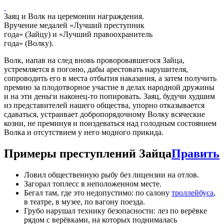
Заяц и Волк на церемонии награждения.
Вручение медалей «Лучший преступник
года» (Зайцу) и «Лучший правоохранитель
года» (Волку).
Волк, напав на след вновь проворовавшегося Зайца,
устремляется в погоню, дабы арестовать нарушителя,
сопроводить его в места отбытия наказания, а затем получить
премию за плодотворное участие в делах народной дружины
и на эти деньги наконец-то попировать. Заяц, будучи худшим
из представителей нашего общества, упорно отказывается
сдаваться, устраивает добропорядочному Волку всяческие
козни, не преминуя и поиздеваться над голодным состоянием
Волка и отсутствием у него модного прикида.
Примеры преступлений Зайца
Править
Ловил общественную рыбу без лицензии на отлов.
Загорал топлесс в неположенном месте.
Бегал там, где это недопустимо: по салону
троллейбуса
,
в театре, в музее, по вагону поезда.
Грубо нарушал технику безопасности: лез по верёвке
рядом с верёвками, на которых поднималась