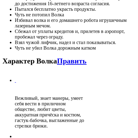
до достижения 16-летнего возраста согласия.
Пытался бесплатно украсть продукты.
Чуть не потопил Волка
Избивал волка и его домашнего робота игрушечным
лазерным мечом.
Сбежал от уплаты кредитов и, прилетев в аэропорт,
пробежал через ограду.
Взял чужой лифчик, надел и стал показываться.
Чуть не убил Волка дорожным катком
Характер Волка
Править
Вежливый, знает манеры, умеет
себя вести в приличном
обществе, любит цветы,
аккуратная причёска и костюм,
гастук-бабочка, выглаженные до
стрелки брюки.