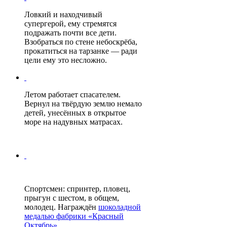
Ловкий и находчивый
супергерой, ему стремятся
подражать почти все дети.
Взобраться по стене небоскрёба,
прокатиться на тарзанке — ради
цели ему это несложно.
Летом работает спасателем.
Вернул на твёрдую землю немало
детей, унесённых в открытое
море на надувных матрасах.
Спортсмен: спринтер, пловец,
прыгун с шестом, в общем,
молодец. Награждён
шоколадной
медалью фабрики «Красный
Октябрь»
.