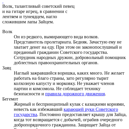
Волк, талантливый советский певец
и на гитаре игрец, в сравнении с
лентяем и тунеядцем, нагло
сложившим лапы Зайцем.
Волк
Он из редкого, вымирающего вида волков.
Представитель пролетариата. Бедняк. Зачастую ему не
хватает денег на еду. При этом он законопослушный и
преданный гражданин Советского государства.
Сотрудник народных дружин, добровольный помощник
доблестных правоохранительных органов.
Заяц
Наглый зажравшийся воришка, каких много. Не желает
работать на благо страны, зато регулярно тырит
колхозную капусту и морковку. Не уважает членов
партии и комсомола. Не соблюдает технику
безопасности и
правила дорожного движения
.
Бегемот
Жирный и беспринципный кулак с казацкими корнями,
невесть как избежавший
карающей руки Советского
государства
. Постоянно предоставляет крышу для Зайца,
когда тот возвращается с добычей, ограбив очередного
добропорядочного гражданина. Защищает Зайца от