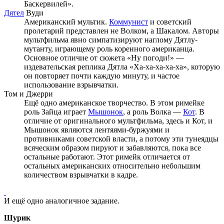
Баскервилей».
Дятел
Вуди
Американский мультик.
Коммунист
и советский
пролетарий представлен не Волком, а Шакалом. Авторы
мультфильма явно симпатизируют наглому Дятлу-
мутанту, играющему роль коренного американца.
Основное отличие от сюжета «Ну погоди!» —
издевательская реплика Дятла «Ха-ха-ха-ха-ха», которую
он повторяет почти каждую минуту, и частое
использование взрывчатки.
Том и Джерри
Ещё одно американское творчество. В этом римейке
роль Зайца играет
Мышонок
, а роль Волка —
Кот
. В
отличие от оригинального мультфильма, здесь и Кот, и
Мышонок являются лентяями-буржуями и
противниками советской власти, а потому эти тунеядцы
всяческим образом пируют и забавляются, пока все
остальные работают. Этот римейк отличается от
остальных американских относительно небольшим
количеством взрывчатки в кадре.
И ещё одно аналогичное задание.
Шурик