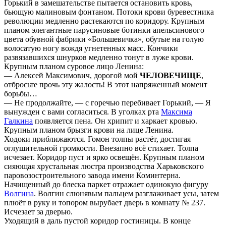
Горький в замешательстве пытается остановить кровь,
бьющую малиновым фонтаном. Потоки крови буревестника
революции медленно растекаются по коридору. Крупным
планом элегантные парусиновые ботинки апельсинового
цвета обувной фабрики «Большевичка», обутые на голую
волосатую ногу вождя угнетенных масс. Кончики
развязавшихся шнурков медленно тонут в луже крови.
Крупным планом суровое лицо Ленина:
— Алексей Максимович, дорогой мой
ЧЕЛОВЕЧИЩЕ
,
отбросьте прочь эту жалость! В этот напряженный момент
борьбы…
— Не продолжайте, — с горечью перебивает Горький, — Я
вынужден с вами согласиться. В уголках рта
Максима
Галкина
появляется пена. Он хрипит и харкает кровью.
Крупным планом брызги крови на лице Ленина.
Ходоки приближаются. Гомон толпы растёт, достигая
оглушительной громкости. Внезапно всё стихает. Толпа
исчезает. Коридор пуст и ярко освещён. Крупным планом
сияющая хрустальная люстра производства Харьковского
паровозостроительного завода имени Коминтерна.
Начищенный до блеска паркет отражает одинокую фигуру
Волгина
. Волгин слюнявым пальцем разглаживает усы, затем
плюёт в руку и топором вырубает дверь в комнату № 237.
Исчезает за дверью.
Уходящий в даль пустой коридор гостиницы. В конце