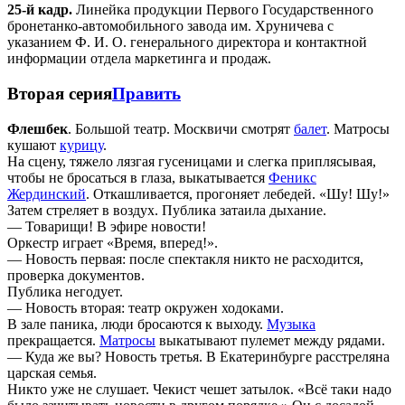
25-й кадр.
Линейка продукции Первого Государственного
бронетанко-автомобильного завода им. Хруничева с
указанием Ф. И. О. генерального директора и контактной
информации отдела маркетинга и продаж.
Вторая серия
Править
Флешбек
. Большой театр. Москвичи смотрят
балет
. Матросы
кушают
курицу
.
На сцену, тяжело лязгая гусеницами и слегка приплясывая,
чтобы не бросаться в глаза, выкатывается
Феникс
Жердинский
. Откашливается, прогоняет лебедей. «Шу! Шу!»
Затем стреляет в воздух. Публика затаила дыхание.
— Товарищи! В эфире новости!
Оркестр играет «Время, вперед!».
— Новость первая: после спектакля никто не расходится,
проверка документов.
Публика негодует.
— Новость вторая: театр окружен ходоками.
В зале паника, люди бросаются к выходу.
Музыка
прекращается.
Матросы
выкатывают пулемет между рядами.
— Куда же вы? Новость третья. В Екатеринбурге расстреляна
царская семья.
Никто уже не слушает. Чекист чешет затылок. «Всё таки надо