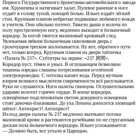
Первого Государственного бронетанко-автомобильного завода
им. Хруничева и натягивает халат. Пулевое ранение в ноге
отдаёт в голову тупой, ноющей болью. Ильич издаёт лёгкий
стон. Крупным планом небритые подмышки любимого вождя
и учителя. Они обильно потеют. Тяжело дыша и волоча по
полу простреленную ногу, медленно выходит в больничный
коридор. За ногой тянется малиновый кровавый след.
Увлекаемая зябким больничным сквозняком дверь с
грохочущим треском захлопывается. Ну вот, обратного пути
нет, только вперед. Крупным планом на двери табличка
«Палата № 237». Субтитры на экране: «237 房間».
Коридор пуст, тёмен и уныл. В оглушающем безмолвии
тишины изредка слышны потрескивания оголённой
электропроводки. С потолка капает вода. Перед мутным
взором великого мыслителя современности всё расплывается.
Руки не слушаются. Ноги налиты свинцом. Оглушительными
ударами колотит горячее сердце. В конце коридора,
освещённые подслеповатым светом дежурного освещения
стоят девочки-близняшки. До уха Ленина доносится зловещий
шёпот: Антихрист! Антихрист!
Из-под двери палаты № 237 медленно вытекают потоки
малиновой крови и растекаются ручейками по не струганным
доскам пола больничного коридора. Ильич успокаивается:
— Должно быть, все уехали в Царицын.