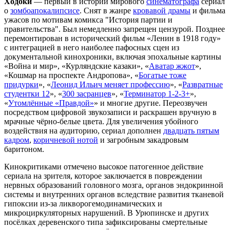
Ходоки
— первый в истории мирового
синематографа
сериал
о
зомбоапокалипсисе
. Снят в жанре
кровавой драмы
и фильма
ужасов по мотивам комикса "История партии и
правительства". Был немедленно запрещен цензурой. Позднее
перемонтирован в исторический фильм «Ленин в 1918 году»
с интеграцией в него наиболее пафосных сцен из
документальной кинохроники, включая эпохальные картины
«Война и мир», «Курляндские казаки», «
Аватар жжот
»,
«Кошмар на проспекте Андропова», «
Богатые тоже
придурки
», «
Леонид Ильич меняет профессию
», «
Развратные
студентки 12
», «
300 засранцев
», «
Терминатор 1-2-3+
»,
«
Утомлённые «Правдой»
» и многие другие. Переозвучен
посредством цифровой звукозаписи и раскрашен вручную в
мрачные чёрно-белые цвета. Для увеличения убойного
воздействия на аудиторию, сериал дополнен
двадцать пятым
кадром
,
коричневой нотой
и загробным закадровым
баритоном.
Кинокритиками отмечено высокое патогенное действие
сериала на зрителя, которое заключается в повреждении
нервных образований головного мозга, органов эндокринной
системы и внутренних органов вследствие развития тканевой
гипоксии из-за ликворогемодинамических и
микроциркуляторных нарушений. В Урюпинске и других
посёлках деревенского типа зафиксированы смертельные