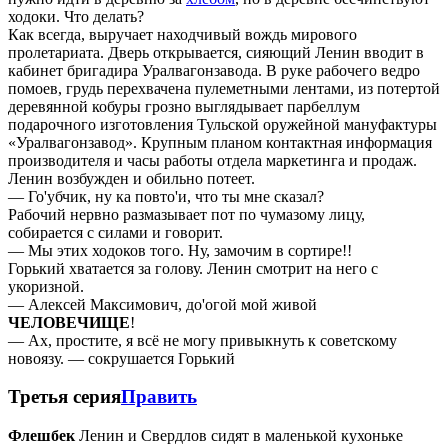
ходоки. Что делать?
Как всегда, выручает находчивый вождь мирового
пролетариата. Дверь открывается, сияющий Ленин вводит в
кабинет бригадира Уралвагонзавода. В руке рабочего ведро
помоев, грудь перехвачена пулеметными лентами, из потертой
деревянной кобуры грозно выглядывает парбеллум
подарочного изготовления Тульской оружейной мануфактуры
«Уралвагонзавод». Крупным планом контактная информация
производителя и часы работы отдела маркетинга и продаж.
Ленин возбужден и обильно потеет.
— Го'убчик, ну ка повто'и, что ты мне сказал?
Рабочий нервно размазывает пот по чумазому лицу,
собирается с силами и говорит.
— Мы этих ходоков того. Ну, замочим в сортире!!
Горький хватается за голову. Ленин смотрит на него с
укоризной.
— Алексей Максимович, до'огой мой живой
ЧЕЛОВЕЧИЩЕ
!
— Ах, простите, я всё не могу привыкнуть к советскому
новоязу. — сокрушается Горький
Третья серия
Править
Флешбек
Ленин и Свердлов сидят в маленькой кухоньке