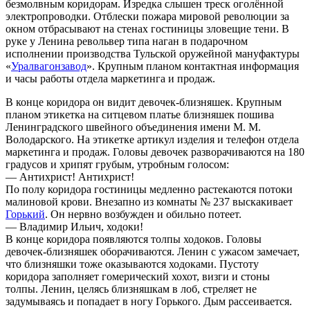
безмолвным коридорам. Изредка слышен треск оголённой
электропроводки. Отблески пожара мировой революции за
окном отбрасывают на стенах гостиницы зловещие тени. В
руке у Ленина револьвер типа наган в подарочном
исполнении производства Тульской оружейной мануфактуры
«
Уралвагонзавод
». Крупным планом контактная информация
и часы работы отдела маркетинга и продаж.
В конце коридора он видит девочек-близняшек. Крупным
планом этикетка на ситцевом платье близняшек пошива
Ленинградского швейного объединения имени М. М.
Володарского. На этикетке артикул изделия и телефон отдела
маркетинга и продаж. Головы девочек разворачиваются на 180
градусов и хрипят грубым, утробным голосом:
— Антихрист! Антихрист!
По полу коридора гостиницы медленно растекаются потоки
малиновой крови. Внезапно из комнаты № 237 выскакивает
Горький
. Он нервно возбужден и обильно потеет.
— Владимир Ильич, ходоки!
В конце коридора появляются толпы ходоков. Головы
девочек-близняшек оборачиваются. Ленин с ужасом замечает,
что близняшки тоже оказываются ходоками. Пустоту
коридора заполняет гомерический хохот, визги и стоны
толпы. Ленин, целясь близняшкам в лоб, стреляет не
задумываясь и попадает в ногу Горького. Дым рассеивается.