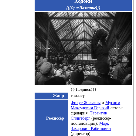
Ходоки
{{{ОригНазвание}}}
{{{Подпись}}}
Жанр
триллер
Фикус Жэлязны
и
Муслим
Максудович Горький
авторы
сценария;
Тарантин
Режиссёр
Сплитберг
(режиссёр-
постановщик);
Марк
Захарович Рабинович
(директор)