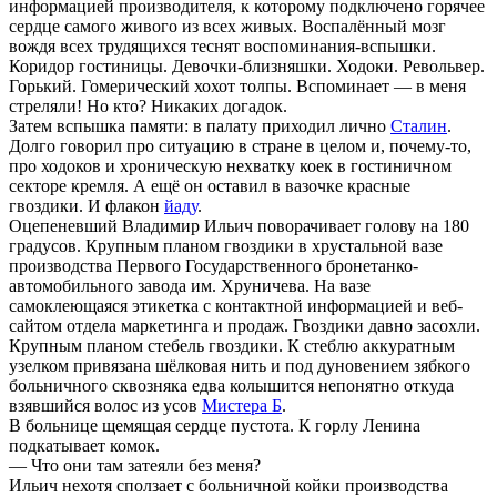
информацией производителя, к которому подключено горячее
сердце самого живого из всех живых. Воспалённый мозг
вождя всех трудящихся теснят воспоминания-вспышки.
Коридор гостиницы. Девочки-близняшки. Ходоки. Револьвер.
Горький. Гомерический хохот толпы. Вспоминает — в меня
стреляли! Но кто? Никаких догадок.
Затем вспышка памяти: в палату приходил лично
Сталин
.
Долго говорил про ситуацию в стране в целом и, почему-то,
про ходоков и хроническую нехватку коек в гостиничном
секторе кремля. А ещё он оставил в вазочке красные
гвоздики. И флакон
йаду
.
Оцепеневший Владимир Ильич поворачивает голову на 180
градусов. Крупным планом гвоздики в хрустальной вазе
производства Первого Государственного бронетанко-
автомобильного завода им. Хруничева. На вазе
самоклеющаяся этикетка с контактной информацией и веб-
сайтом отдела маркетинга и продаж. Гвоздики давно засохли.
Крупным планом стебель гвоздики. К стеблю аккуратным
узелком привязана шёлковая нить и под дуновением зябкого
больничного сквозняка едва колышится непонятно откуда
взявшийся волос из усов
Мистера Б
.
В больнице щемящая сердце пустота. К горлу Ленина
подкатывает комок.
— Что они там затеяли без меня?
Ильич нехотя сползает с больничной койки производства