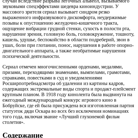
случаи вследствие разрыва лёгочных альвеол, вызываемого
звуковыми спецэффектами шедевра киноиндустрии. У
массового зрителя сериал вызывает синдром резко
выраженного инфразвукового дискомфорта, неудержимые
позывы к опустошению желудочно-кишечного тракта,
ощущение вибрации грудной стенки, сухость в полости рта,
нарушение зрения, головную боль, головокружение, тошноту,
кашель, удушье, беспокойство в области подреберий, звон в
ушах, боли при глотании, понос, нарушения в работе опорно-
двигательного аппарата, а также необратимые нарушения
психической деятельности.
Сериал отмечен многочисленными орденами, медалями,
призами, переходящими знаменами, вымпелами, грамотами,
справками, повестками в суд и уведомлениями
Росширпотребнадсмотра об удалении из картины кадров,
содержащих экстремальные виды спорта и продакт-плейсмент
крупным планом. В 1918 году кинолента была выдвинута на
ежегодный международный конкурс игрового кино в
Бобруйске, где ей была присуждена вся изготовленная партия
статуэток дяди Оскара во всех без исключения номинациях
того года, включая звание «Лучший глухонемой фильм
столетия».
Содержание