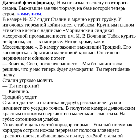
Далекий флешфорвард
. Нам показыают сцену из второго
сезона. Выжившие заняли тюрьму, на базе которой теперь
строят
коммунизм
.
В камере № 237 сидит Сталин и мрачно курит трубку. У
изголовья тюремной койки кисет с табаком. Крупным планом
этикетка кисета с надписью «Моршанский синдикат
махорочной промышленности им. И. В Волгина: Табак курить
не бросим, яд — в папиросе. Нигде кроме, как в
Моссельпроме.». В камеру заходит выживший Троцкий. Его
косоворотка забрызгана малиновой кровью. Он сильно
нервничает и обильно потеет.
— Знаешь, Сосо, после вчерашнего... Мы большинством
решили, что у нас теперь будет демократия. Ты перегибаешь
палку.
Сталин угрюмо молчит.
— Ты не против?
— Канэшно.
Троцкий уходит.
Сталин достает из тайника ледоруб, разглаживает усы и
начинает его усердно точить. В полутьме камеры дьявольским
красным огоньком сверкают его маленькие злые глаза. На
губах сотонинская улыбка.
Уходящий в даль пустой коридор тюрьмы. Унылый полумрак
коридора острым ножом перерезает полоска зловещего
красного цвета, выбивающаяся из-под тяжёлой стальной