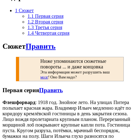
1
Сюжет
1.1
Первая серия
1.2
Вторая серия
1.3
Третья серия
1.4
Четвертая серия
Сюжет
Править
Ниже упоминаются сюжетные
повороты ... и даже концовка
Эта информация может разрушить ваш
мозг
! Оно Вам надо?
Первая серия
Править
Флешфорвард
: 1918 год. Знойное лето. На улицах Питера
полыхает красная жара. Владимир Ильич медленно идёт по
коридору кремлёвской гостиницы в день закрытия сезона.
Лицо вождя пролетариата крупным планом. Перерезанный
морщиной лоб покрывают крупные капли пота. Гостиница
пуста. Кругом разруха, потёмки, мрачный беспорядок,
бумажки на полу. Шаги Ильича глухо разносятся по