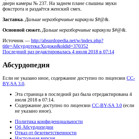
двери камеры № 237. На заднем плане слышны звуки
фокстрота и раздаётся женский смех.
Заставка
.
Дальше неразборчивые каракули $#@&
.
Основной сюжет.
Дальше неразборчивые каракули $#@&
.
Источник —
http://absurdopedia.net/w/index.php?
title=Абсурдотека:Ходоки&oldid=370352
Последний раз редактировалась 4 июля 2018 в 07:14
Абсурдопедия
Если не указано иное, содержание доступно по лицензии
CC-
BY-SA 3.0
.
Эта страница в последний раз была отредактирована 4
июля 2018 в 07:14.
Содержание доступно по лицензии
CC-BY-SA 3.0
(если
не указано иное).
Политика конфиденциальности
Об Абсурдопедии
Отказ от безответственности
Настольная версия