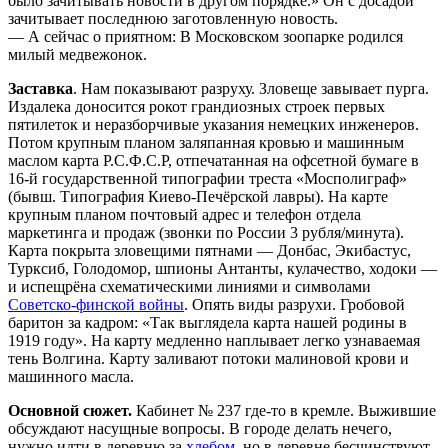
было зачитывать новости в другом порядке.» Он с досадой
зачитывает последнюю заготовленную новость.
— А сейчас о приятном: В Московском зоопарке родился
милый медвежонок.
Заставка
. Нам показывают разруху. Зловеще завывает пурга.
Издалека доносится рокот грандиозных строек первых
пятилеток и неразборчивые указания немецких инженеров.
Потом крупным планом заляпанная кровью и машинным
маслом карта Р.С.Ф.С.Р, отпечатанная на офсетной бумаге в
16-й государственной типографии треста «Мосполиграф»
(бывш. Типография Киево-Печёрской лавры). На карте
крупным планом почтовый адрес и телефон отдела
маркетинга и продаж (звонки по России 3 рубля/минута).
Карта покрыта зловещими пятнами — Донбас, Экибастус,
Турксиб, Голодомор, шпионы Антанты, кулачество, ходоки —
и испещрёна схематическими линиями и символами
Советско-финской войны
. Опять виды разрухи. Гробовой
баритон за кадром: «Так выглядела карта нашей родины в
1919 году». На карту медленно наплывает легко узнаваемая
тень Волгина. Карту заливают потоки малиновой крови и
машинного масла.
Основной сюжет.
Кабинет № 237 где-то в кремле. Выжившие
обсуждают насущные вопросы. В городе делать нечего,
нужно идти в деревню за
хлебом
, но в деревне бесчинствуют