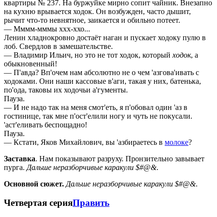
квартиры № 237. На буржуйке мирно сопит чайник. Внезапно
на кухню врывается ходок. Он возбужден, часто дышит,
рычит что-то невнятное, заикается и обильно потеет.
— Мммм-мммы ххх-ххо...
Ленин хладнокровно достаёт наган и пускает ходоку пулю в
лоб. Свердлов в замешательстве.
— Владимир Ильич, но это не тот ходок, который
ходок
, а
обыкновенный!
— П'авда? Вп'очем нам абсолютно не о чем 'азгова'ивать с
ходоками. Они наши кассовые в'аги, такая у них, батенька,
по'ода, таковы их ходочьи а'гументы.
Пауза.
— И не надо так на меня смот'еть, я п'обовал один 'аз в
гостинице, так мне п'ост'елили ногу и чуть не покусали.
'аст'еливать беспощадно!
Пауза.
— Кстати, Яков Михайлович, вы 'азбираетесь в
молоке
?
Заставка
. Нам показывают разруху. Пронзительно завывает
пурга.
Дальше неразборчивые каракули $#@&
.
Основной сюжет.
Дальше неразборчивые каракули $#@&
.
Четвертая серия
Править