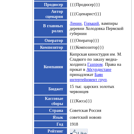
Продюсер
{{{Продюсер}}}
Автор
{{{Сценарист}}}
сценария
Ленин
,
Горький
, вампиры
В главных
деревни Холодовка Пермской
ролях
губернии
Оператор
{{{Оператор}}}
Композитор
{{{Композитор}}}
Кипрская киностудия им. М.
Сладкого по заказу медиа-
холдинга
Газпром
. Права на
Компания
прокат в
Абсурдистане
принадлежат
Баян
интертейнмент груп
.
15 тыс. царских золотых
Бюджет
червонцев
Кассовые
{{{Касса}}}
сборы
Страна
Советская Россия
Язык
советский новояз
Год
1918
Рейтинг