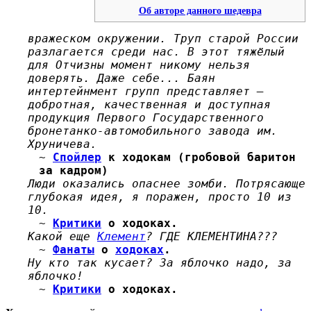
Об авторе данного шедевра
вражеском окружении. Труп старой России
разлагается среди нас. В этот тяжёлый
для Отчизны момент никому нельзя
доверять. Даже себе... Баян
интертейнмент групп представляет —
добротная, качественная и доступная
продукция Первого Государственного
бронетанко-автомобильного завода им.
Хруничева.
~
Спойлер
к ходокам (гробовой баритон
за кадром)
Люди оказались опаснее зомби. Потрясающе
глубокая идея, я поражен, просто 10 из
10.
~
Критики
о ходоках.
Какой еще
Клемент
? ГДЕ КЛЕМЕНТИНА???
~
Фанаты
о
ходоках
.
Ну кто так кусает? За яблочко надо, за
яблочко!
~
Критики
о ходоках.