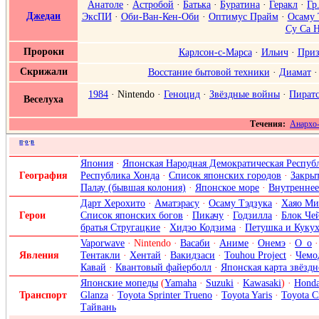
Анатоле
·
Астробой
·
Батька
·
Буратина
·
Геракл
·
Гр
Джедаи
ЭксПИ
·
Оби-Ван-Кен-Оби
·
Оптимус Прайм
·
Осаму 
Су Са 
Пророки
Карлсон-с-Марса
·
Ильич
·
Приз
Скрижали
Восстание бытовой техники
·
Диамат
1984
·
Nintendo
·
Геноцид
·
Звёздные войны
·
Пиратс
Веселуха
Течения:
Анархо
п
·
о
·
в
Япония
·
Японская Народная Демократическая Респуб
География
Республика Хонда
·
Список японских городов
·
Закры
Палау (бывшая колония)
·
Японское море
·
Внутреннее
Дарт Херохито
·
Аматэрасу
·
Осаму Тэдзука
·
Хаяо Ми
Герои
Список японских богов
·
Пикачу
·
Годзилла
·
Блок Че
братья Стругацкие
·
Хидэо Кодзима
·
Петушка и Куку
Vaporwave
·
Nintendo
·
Васаби
·
Аниме
·
Онемэ
·
О_о
Явления
Тентакли
·
Хентай
·
Вакидзаси
·
Touhou Project
·
Чемо
Кавай
·
Квантовый файерболл
·
Японская карта звёздн
Японские мопеды
(
Yamaha
·
Suzuki
·
Kawasaki
) ·
Hond
Транспорт
Glanza
·
Toyota Sprinter Trueno
·
Toyota Yaris
·
Toyota C
Тайвань