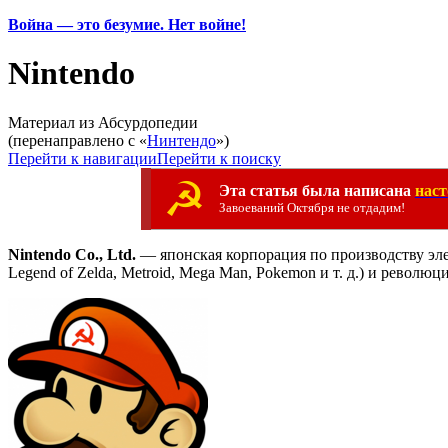
Война — это безумие. Нет войне!
Nintendo
Материал из Абсурдопедии
(перенаправлено с «
Нинтендо
»)
Перейти к навигации
Перейти к поиску
☭
Эта статья была написана
нас
Завоеваний Октября не отдадим!
Nintendo Co., Ltd.
— японская корпорация по производству эл
Legend of Zelda, Metroid, Mega Man, Pokemon и т. д.) и рево