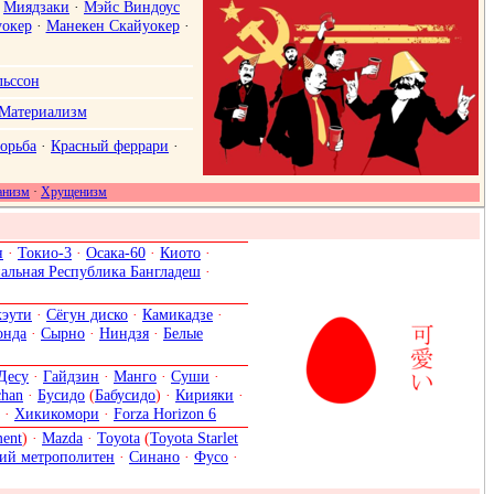
·
Миядзаки
·
Мэйс Виндоус
уокер
·
Манекен Скайуокер
·
ьссон
Материализм
борьба
·
Красный феррари
·
анизм
·
Хрущенизм
н
·
Токио-3
·
Осака-60
·
Киото
·
альная Республика Бангладеш
·
кэути
·
Сёгун диско
·
Камикадзе
·
онда
·
Сырно
·
Ниндзя
·
Белые
Десу
·
Гайдзин
·
Манго
·
Суши
·
chan
·
Бусидо
(
Бабусидо
) ·
Кирияки
·
·
Хикикомори
·
Forza Horizon 6
ent
) ·
Mazda
·
Toyota
(
Toyota Starlet
ий метрополитен
·
Синано
·
Фусо
·