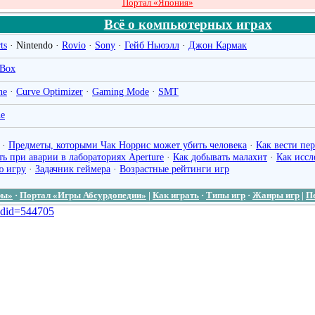
Портал «Япония»
Всё о компьютерных играх
ts
·
Nintendo
·
Rovio
·
Sony
·
Гейб Ньюэлл
·
Джон Кармак
Box
ne
·
Curve Optimizer
·
Gaming Mode
·
SMT
ne
·
Предметы, которыми Чак Норрис может убить человека
·
Как вести пе
ть при аварии в лабораториях Aperture
·
Как добывать малахит
·
Как иссл
ю игру
·
Задачник геймера
·
Возрастные рейтинги игр
ры»
·
Портал «Игры Абсурдопедии»
|
Как играть
·
Типы игр
·
Жанры игр
|
П
oldid=544705