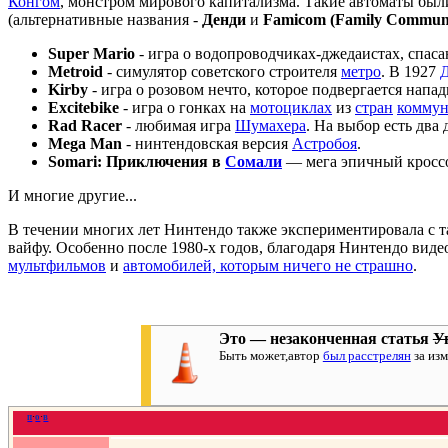
Конгом
, монстром мирового капитализма. Такие автоматы бы
(альтернативные названия -
Денди
и
Famicom (Family Communi
Super Mario
- игра о водопроводчиках-джедаистах, спас
Metroid
- симулятор советского строителя
метро
. В 1927
Д
Kirby
- игра о розовом нечто, которое подвергается на
Excitebike
- игра о гонках на
мотоциклах
из
стран
коммун
Rad Racer
- любимая игра
Шумахера
. На выбор есть два
Mega Man
- нинтендовская версия
Астробоя
.
Somari: Приключения в
Сомали
— мега эпичный кросс
И многие другие...
В течении многих лет Нинтендо также экспериментировала с т
вайфу. Особенно после 1980-х годов, благодаря Нинтендо ви
мультфильмов
и
автомобилей, которым ничего не страшно
.
Это — незаконченная статья
У
Быть может,автор
был расстрелян
за изм
п
·
о
·
в