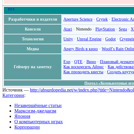
п
·
о
·
в
Разработчики и издатели
Aperture Science
·
Crytek
·
Electronic Ar
Консоли
Atari
·
Nintendo
·
PlayStation
·
Sega
·
X
Технологии
Unity
·
Unreal Engine
·
Godot
·
Cryengi
Медиа
Angry Birds в кино
·
Woolf's Rain Onli
Ехр
·
QTE
·
Вино
·
Плановый дезматч
Геймеру на заметку
Как воскресить Айрис
·
Как действова
Как проходить квесты
·
Создать круту
Портал «Компьютерные иг
Источник —
http://absurdopedia.net/w/index.php?title=Nintendo&
Категории
:
Незавершённые статьи
Марксизм-джедаизм
Япония
О компьютерных играх
Корпорации