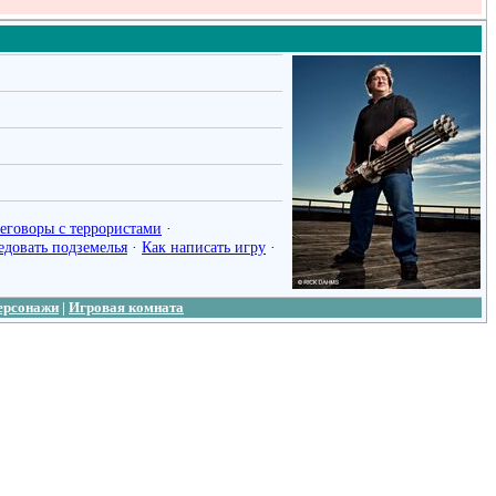
реговоры с террористами
·
едовать подземелья
·
Как написать игру
·
ерсонажи
|
Игровая комната