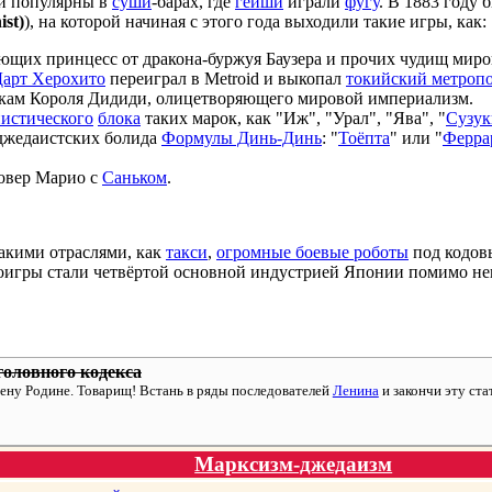
ли популярны в
суши
-барах, где
гейши
играли
фугу
. В 1883 году 
st)
), на которой начиная с этого года выходили такие игры, как:
ающих принцесс от дракона-буржуя Баузера и прочих чудищ миро
арт Херохито
переиграл в Metroid и выкопал
токийский метроп
падкам Короля Дидиди, олицетворяющего мировой империализм.
истического
блока
таких марок, как "Иж", "Урал", "Ява", "
Сузук
 джедаистских болида
Формулы Динь-Динь
: "
Тоёпта
" или "
Ферра
овер Марио с
Саньком
.
акими отраслями, как
такси
,
огромные боевые роботы
под кодов
деоигры стали четвёртой основной индустрией Японии помимо н
головного кодекса
ену Родине. Товарищ! Встань в ряды последователей
Ленина
и закончи эту ста
Марксизм-джедаизм