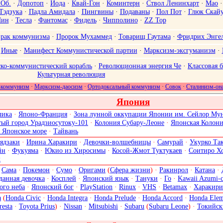
.Об.
·
Допотоп
·
Йода
·
Квай-Гон
·
Коминтерн
·
Ствол Ленинхарт
·
Мао
Тэдзука
·
Падла Амидала
·
Пингвины
·
Подаваны
·
Пол Пот
·
Глюк Скай
Нин
·
Тесла
·
Фантомас
·
Фидель
·
Чипполино
·
ZZ Top
рак коммунизма
·
Пророк Мухаммед
·
Товарищ Гаутама
·
Фридрих Энгел
·
Иные
·
Манифест Коммунистической партии
·
Марксизм-эксгуманизм
·
ко-коммунистический корабль
·
Революционная энергия Че
·
Классовая 
Культурная революция
-коммунизм
·
Марксизм-даосизм
·
Ортодоксальный коммунизм
·
Совок
·
Сталинизм-он
Япония
лика
·
Японо-Франция
·
Зона лунной оккупации Японии им. Сейлор Му
тый город Урадзиосутоку-101
·
Колония Субару-Леоне
·
Японская Колони
 Японское море
·
Тайвань
ядзаки
·
Ирина Харакири
·
Девочки-волшебницы
·
Самурай
·
Укурко Та
йн
·
Фукуяма
·
Юкио из Хиросимы
·
Косой-Жмот Туктукаев
·
Соитиро Х
х
·
Сама
·
Покемон
·
Сумо
·
Оригами
(
Сфера жизни
) ·
Ракинрол
·
Катана
·
данная девочка
·
Косплей
·
Японский язык
·
Тануки
·
Го
·
Kawaii Azumi-
ого неба
·
Японский бог
·
PlayStation
·
Rinux
·
VHS
·
Betamax
·
Харакири
a
(
Honda Civic
·
Honda Integra
·
Honda Prelude
·
Honda Accord
·
Honda Elem
resta
·
Toyota Prius
) ·
Nissan
·
Mitsubishi
·
Subaru
(
Subaru Leone
) ·
Токийск