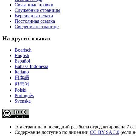
Связанные правки
Служебные страницы
Версия для печати
Постоянная ссылка
Сведения о странице
На других языках
Boarisch
English
Español
Bahasa Indonesia
Italiano
日本語
한국어
Polski
Português
Svenska
Эта страница в последний раз была отредактирована 7 сен
Содержание доступно по лицензии
CC-BY-SA 3.0
(если н