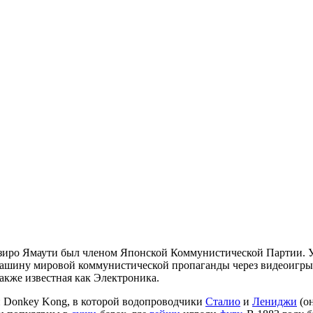
адзиро Ямаути был членом Японской Коммунистической Партии.
машину мировой коммунистической пропаганды через видеоигр
акже известная как Электроника.
й Donkey Kong, в которой водопроводчики
Сталио
и
Лениджи
(о