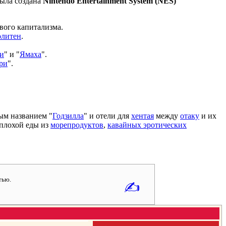
была создана
Nintendo Entertainment System (NES)
вого капитализма.
олитен
.
и
" и "
Ямаха
".
ри
".
ым названием "
Годзилла
" и отели для
хентая
между
отаку
и их
еплохой еды из
морепродуктов
,
кавайных эротических
тью.
✍