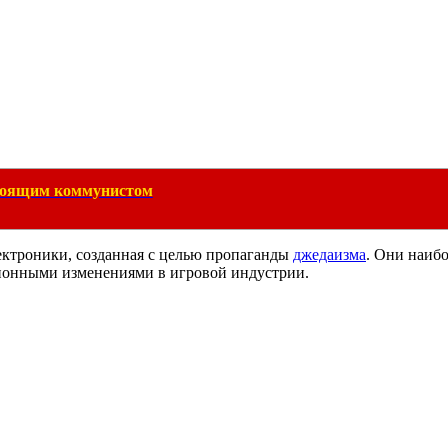
тоящим коммунистом
ектроники, созданная с целью пропаганды
джедаизма
. Они наибо
люционными изменениями в игровой индустрии.