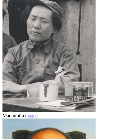
Мао любит
кофе