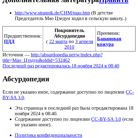
http://www.strannik.de/CHM/mao.htm
(В детстве
Председатель Мао Цзедун ходил в сельскую школу..)
Покровитель
Преемник:
Предшественник:
Абсурдопедии
Банановая
ПДД
с
22 марта
по
3 апреля
кожура
2010
Источник —
http://absurdopedia.net/w/index.php?
title=Мао_Цзэдун&oldid=532462
Последний раз редактировалась 18 ноября 2024 в 08:40
Абсурдопедия
Если не указано иное, содержание доступно по лицензии
CC-
BY-SA 3.0
.
Эта страница в последний раз была отредактирована 18
ноября 2024 в 08:40.
Содержание доступно по лицензии
CC-BY-SA 3.0
(если
не указано иное).
Политика конфиденциальности