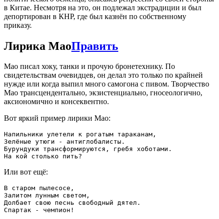
в Китае. Несмотря на это, он подлежал экстрадиции и был
депортирован в КНР, где был казнён по собственному
приказу.
Лирика Мао
Править
Мао писал хоку, танки и прочую бронетехнику. По
свидетельствам очевидцев, он делал это только по крайней
нужде или когда выпил много самогона с пивом. Творчество
Мао трансцендентально, экзистенциально, гносеологично,
аксиономично и консеквентно.
Вот яркий пример лирики Мао:
Напильники улетели к рогатым тараканам,

Зелёные утюги - антиглобалисты.

Бурундуки трансформируются, гребя хоботами.

Или вот ещё:
В старом пылесосе, 

Залитом лунным светом,

Долбает свою песнь свободный дятел.
