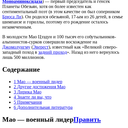
Моноаминоксидаза
) — первый председатель и генсек
Планеты Обезьян, хотя он более известен как
сентиментальный поэт (в этом качестве он был соперником
Брюса Ли
). Он родился обезьяной, 17-ым из 26 детей, в семье
шимпанзе и гориллы, поэтому его рождение осталось
незамеченным.
В молодости Мао Цзэдун и 100 тысяч его собутыльников-
альпинистов-сурков совершили восхождение на
Джомолунгму
(
Эверест
), известный как «Великий северо-
западный поход в
задний проход
». Назад из него вернулось
лишь 500 миллионов.
Содержание
1
Мао — военный лидер
2
Другие достижения Мао
3
Лирика Мао
4
Знаете ли вы, что
5
Примечания
6
Дополнительная литература
Мао — военный лидер
Править