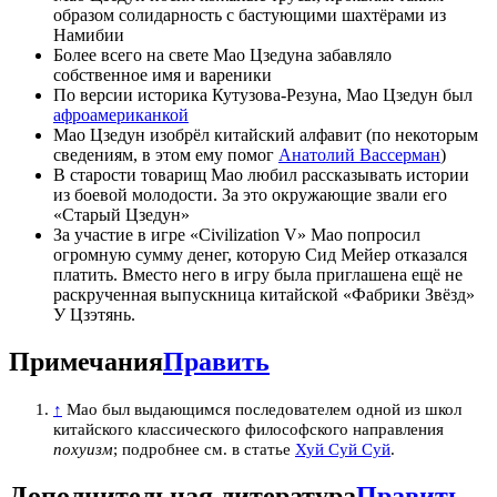
образом солидарность с бастующими шахтёрами из
Намибии
Более всего на свете Мао Цзедуна забавляло
собственное имя и вареники
По версии историка Кутузова-Резуна, Мао Цзедун был
афроамериканкой
Мао Цзедун изобрёл китайский алфавит (по некоторым
сведениям, в этом ему помог
Анатолий Вассерман
)
В старости товарищ Мао любил рассказывать истории
из боевой молодости. За это окружающие звали его
«Старый Цзедун»
За участие в игре «Civilization V» Мао попросил
огромную сумму денег, которую Сид Мейер отказался
платить. Вместо него в игру была приглашена ещё не
раскрученная выпускница китайской «Фабрики Звёзд»
У Цзэтянь.
Примечания
Править
↑
Мао был выдающимся последователем одной из школ
китайского классического философского направления
похуизм
; подробнее см. в статье
Хуй Суй Суй
.
Дополнительная литература
Править